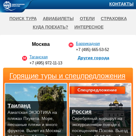
КОНТАКТЫ
ПОИСК ТУРА
АВИАБИЛЕТЫ
ОТЕЛИ
СТРАХОВКА
КУДА ПОЕХАТЬ?
ИНТЕРЕСНОЕ
Баррикадная
Москва
+7 (495) 665-53-52
Таганская
Другие города
+7 (495) 972-11-13
Горящие туры и спецпредложения
Спецпредложение
Таиланд
Россия
Азиатская ЭКЗОТИКА на
пляжах Пхукета. Море,
Серебряный маршрут на
песчаные пляжи и много
экскурсионном поезде с
фруктов.
Вылет из Москвы
посещением Пскова.
Выезд