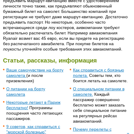
предъявить маршрут-квитанцию вместе с удостоверением
личности точно также, как предъявляют обыкновенный
бумажный билет на самолет. Большинство компаний при
регистрации не требуют даже маршрут-квитанцию. Достаточно
предъявить паспорт. Но некоторые, особенно часто
встречающиеся среди лоу костеров, аивкомпании требуют
обязательно распечатать билет. Например авиакомпания
Ryanair возмет вас 45 евро, если вы придете на регистрацию
без распечатаного авиабилета. При покупке билетов на
лоукосты уточняйте особые требования этих авиакомпаний.
Статьи, рассказы, информация
Ваше самочувствие на борту
Как справиться с боязнью
самолета
(и после
полета.
Советы тем, кто
приземления)
боится летать на самолете.
О питании на борту
О специальном питании в
самолета
самолете.
Каждый
пассражир совершенно
Некоторые летают в Париж
бесплатно может заказать
бесплатно!
Программы
себе специальное питание
поощрения часто летающих
на регулярных рейсах
пассажиров.
авиакомпаний.
9 советов, как справиться с
Почему перелеты с
"морской болезнью"