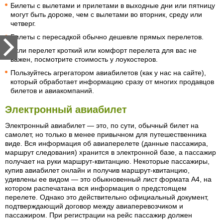
Билеты с вылетами и прилетами в выходные дни или пятницу
могут быть дороже, чем с вылетами во вторник, среду или
четверг.
Билеты с пересадкой обычно дешевле прямых перелетов.
Если перелет кроткий или комфорт перелета для вас не
важен, посмотрите стоимость у лоукостеров.
Пользуйтесь агрегатором авиабилетов (как у нас на сайте),
который обработает информацию сразу от многих продавцов
билетов и авиакомпаний.
Электронный авиабилет
Электронный авиабилет — это, по сути, обычный билет на
самолет, но только в менее привычном для путешественника
виде. Вся информация об авиаперелете (данные пассажира,
маршрут следования) хранится в электронной базе, а пассажир
получает на руки маршрут-квитанцию. Некоторые пассажиры,
купив авиабилет онлайн и получив маршрут-квитанцию,
удивлены ее видом — это обыкновенный лист формата А4, на
котором распечатана вся информация о предстоящем
перелете. Однако это действительно официальный документ,
подтверждающий договор между авиаперевозчиком и
пассажиром. При регистрации на рейс пассажир должен