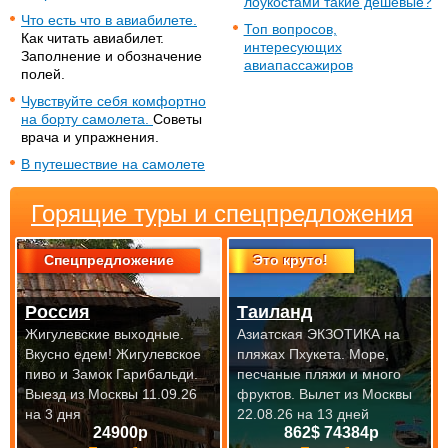
лоукостами такие дешевые?
Что есть что в авиабилете.
Топ вопросов,
Как читать авиабилет.
интересующих
Заполнение и обозначение
авиапассажиров
полей.
Чувствуйте себя комфортно
на борту самолета.
Советы
врача и упражнения.
В путешествие на самолете
Горящие туры и спецпредложения
Спецпредложение
Это круто!
Россия
Таиланд
Жигулевские выходные.
Азиатская ЭКЗОТИКА на
Вкусно едем! Жигулевское
пляжах Пхукета. Море,
пиво и Замок Гарибальди.
песчаные пляжи и много
Выезд из Москвы 11.09.26
фруктов.
Вылет из Москвы
на 3 дня
22.08.26 на 13 дней
24900р
862$ 74384р