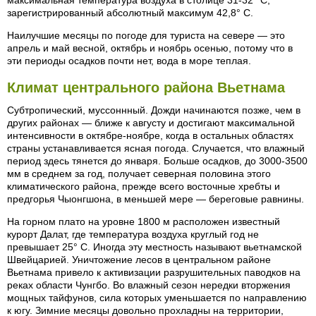
максимальная температура воздуха в столице 31-32° С,
зарегистрированный абсолютный максимум 42,8° С.
Наилучшие месяцы по погоде для туриста на севере — это
апрель и май весной, октябрь и ноябрь осенью, потому что в
эти периоды осадков почти нет, вода в море теплая.
Климат центрального района Вьетнама
Субтропический, муссоннный. Дожди начинаются позже, чем в
других районах — ближе к августу и достигают максимальной
интенсивности в октябре-ноябре, когда в остальных областях
страны устанавливается ясная погода. Случается, что влажный
период здесь тянется до января. Больше осадков, до 3000-3500
мм в среднем за год, получает северная половина этого
климатического района, прежде всего восточные хребты и
предгорья Чыонгшона, в меньшей мере — береговые равнины.
На горном плато на уровне 1800 м расположен известный
курорт Далат, где температура воздуха круглый год не
превышает 25° C. Иногда эту местность называют вьетнамской
Швейцарией. Уничтожение лесов в центральном районе
Вьетнама привело к активизации разрушительных паводков на
реках области Чунгбо. Во влажный сезон нередки вторжения
мощных тайфунов, сила которых уменьшается по направлению
к югу. Зимние месяцы довольно прохладны на территории,