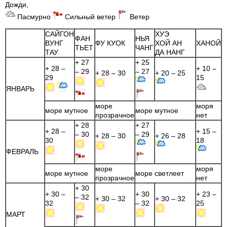
Дожди,
Пасмурно
Сильный ветер
Ветер
САЙГОН
ХУЭ
ФАН
НЬЯ
ВУНГ
ФУ КУОК
ХОЙ АН
ХАНОЙ
ТЬЕТ
ЧАНГ
ТАУ
ДА НАНГ
+ 27
+ 25
+ 28 –
+ 10 –
– 29
– 27
+ 28 – 30
+ 20 – 25
29
15
ЯНВАРЬ
море
моря
море мутное
море мутное
прозрачное
нет
+ 28
+ 27
+ 28 –
+ 15 –
– 30
– 29
+ 28 – 30
+ 26 – 28
30
18
ФЕВРАЛЬ
море
моря
море мутное
море светлеет
прозрачное
нет
+ 30
+ 30 –
+ 30
+ 23 –
– 32
+ 30 – 32
+ 30 – 32
32
– 32
25
МАРТ