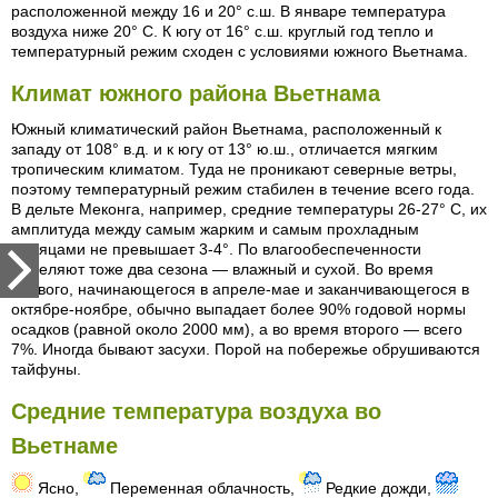
расположенной между 16 и 20° с.ш. В январе температура
воздуха ниже 20° С. К югу от 16° с.ш. круглый год тепло и
температурный режим сходен с условиями южного Вьетнама.
Климат южного района Вьетнама
Южный климатический район Вьетнама, расположенный к
западу от 108° в.д. и к югу от 13° ю.ш., отличается мягким
тропическим климатом. Туда не проникают северные ветры,
поэтому температурный режим стабилен в течение всего года.
В дельте Меконга, например, средние температуры 26-27° С, их
амплитуда между самым жарким и самым прохладным
месяцами не превышает 3-4°. По влагообеспеченности
выделяют тоже два сезона — влажный и сухой. Во время
первого, начинающегося в апреле-мае и заканчивающегося в
октябре-ноябре, обычно выпадает более 90% годовой нормы
осадков (равной около 2000 мм), а во время второго — всего
7%. Иногда бывают засухи. Порой на побережье обрушиваются
тайфуны.
Средние температура воздуха во
Вьетнаме
Ясно,
Переменная облачность,
Редкие дожди,