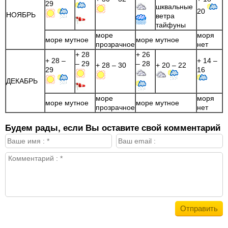
29
шквальные
20
НОЯБРЬ
ветра
тайфуны
море
моря
море мутное
море мутное
прозрачное
нет
+ 28
+ 26
+ 28 –
+ 14 –
– 29
– 28
+ 28 – 30
+ 20 – 22
29
16
ДЕКАБРЬ
море
моря
море мутное
море мутное
прозрачное
нет
Будем рады, если Вы оставите свой комментарий