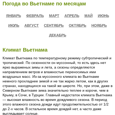
Погода во Вьетнаме по месяцам
ЯНВАРЬ
ФЕВРАЛЬ
МАРТ
АПРЕЛЬ
МАЙ
ИЮНЬ
ИЮЛЬ
АВГУСТ
СЕНТЯБРЬ
ОКТЯБРЬ
НОЯБРЬ
ДЕКАБРЬ
Климат Вьетнама
Климат Вьетнама по температурному режиму субтропический и
тропический. По сезонности он муссонный, то есть здесь нет
ярко выраженых зимы и лета, а сезоны определяются
направлением ветров и влажностью переносимых ими
воздушных масс. Из-за муссонного климата во Вьетнаме
немного прохладнее зимой и не так жарко летом, как в других
странах, находящихся на такой же широте. Но, при этом, даже в
Северном Вьетнаме зима значительно теплее и короче, чем в
Крыму, в Сочи, в Турции. Главный недостаток климата Вьетнама
— высокая влажность во время дождливого сезона. В период
этого влажного сезона дожди идут продолжительностью от 1/2
до 2-х часов. В остальное время дождей нет, а часто даже
выглядывает солнце.