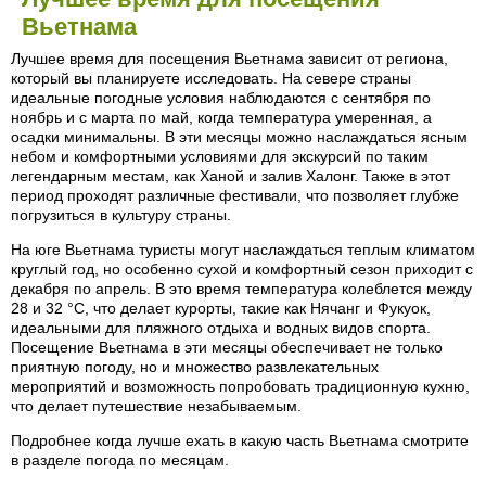
Вьетнама
Лучшее время для посещения Вьетнама зависит от региона,
который вы планируете исследовать. На севере страны
идеальные погодные условия наблюдаются с сентября по
ноябрь и с марта по май, когда температура умеренная, а
осадки минимальны. В эти месяцы можно наслаждаться ясным
небом и комфортными условиями для экскурсий по таким
легендарным местам, как Ханой и залив Халонг. Также в этот
период проходят различные фестивали, что позволяет глубже
погрузиться в культуру страны.
На юге Вьетнама туристы могут наслаждаться теплым климатом
круглый год, но особенно сухой и комфортный сезон приходит с
декабря по апрель. В это время температура колеблется между
28 и 32 °C, что делает курорты, такие как Нячанг и Фукуок,
идеальными для пляжного отдыха и водных видов спорта.
Посещение Вьетнама в эти месяцы обеспечивает не только
приятную погоду, но и множество развлекательных
мероприятий и возможность попробовать традиционную кухню,
что делает путешествие незабываемым.
Подробнее когда лучше ехать в какую часть Вьетнама смотрите
в разделе погода по месяцам.