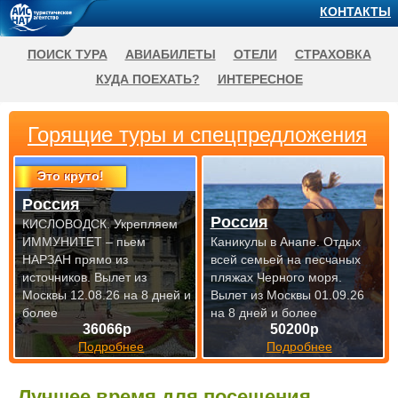
КОНТАКТЫ
ПОИСК ТУРА
АВИАБИЛЕТЫ
ОТЕЛИ
СТРАХОВКА
КУДА ПОЕХАТЬ?
ИНТЕРЕСНОЕ
Горящие туры и спецпредложения
Это круто!
Россия
Россия
КИСЛОВОДСК. Укрепляем
ИММУНИТЕТ – пьем
Каникулы в Анапе. Отдых
НАРЗАН прямо из
всей семьей на песчаных
источников.
Вылет из
пляжах Черного моря.
Москвы 12.08.26 на 8 дней и
Вылет из Москвы 01.09.26
более
на 8 дней и более
36066р
50200р
Подробнее
Подробнее
Лучшее время для посещения