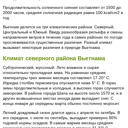
Продолжительность солнечного сияния составляет от 1500 до
2000 часов, средняя солнечная радиация равна 100 kcal/cm2 в
год.
Вьетнам делится на три климатических района: Северный,
Центральный и Южный. Ввиду разнообразия рельефа и смены
направления ветров в течение года в самих районах по погоде
прослеживаются существенные различия. Разный климат
вызывает некоторые различия в природе Вьетнама .
Климат северного района Вьетнама
Субтропический, муссоный. Лето влажное и сырая
относительно прохладная зима. На равнинах средние
температуры трех зимних месяцев составляют 17-20° С.
Изредка столбик термометра опускается ниже 5° С. В горах
зимы продолжительные и холодные, в высоких горах случаются
заморозки. В районе города Шапа на высоте около 1570 м, и в
других возвышенных местах иногда даже выпадает снег. С
конца января до середины марта обычно постоянно моросит.
Летний дождливый сезон длится здесь с апреля по октябрь. В
его середине, с июля по сентябрь, выпадает примерно 80%
годовой нормы осадков. В самые жаркие месяцы средняя