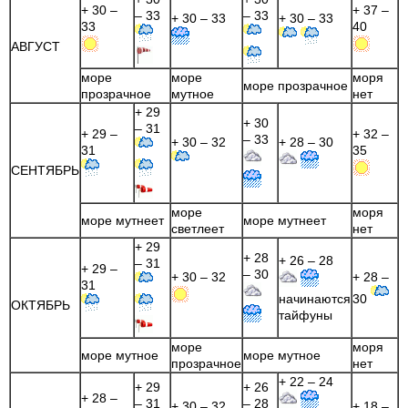
+ 30 –
+ 37 –
– 33
– 33
+ 30 – 33
+ 30 – 33
33
40
АВГУСТ
море
море
моря
море прозрачное
прозрачное
мутное
нет
+ 29
+ 30
– 31
+ 29 –
+ 32 –
– 33
+ 30 – 32
+ 28 – 30
31
35
СЕНТЯБРЬ
море
моря
море мутнеет
море мутнеет
светлеет
нет
+ 29
+ 28
+ 26 – 28
– 31
+ 29 –
– 30
+ 30 – 32
+ 28 –
31
начинаются
30
ОКТЯБРЬ
тайфуны
море
моря
море мутное
море мутное
прозрачное
нет
+ 22 – 24
+ 29
+ 26
+ 28 –
– 31
– 28
+ 30 – 32
+ 18 –