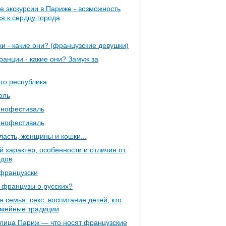
 экскурсии в Париже - возможность
я к сердцу города
и - какие они? (французские девушки)
анции - какие они? Замуж за
его республика
оль
инофестиваль
инофестиваль
ласть, женщины и кошки...
 характер, особенности и отличия от
одов
французски
 французы о русских?
 семья: секс, воспитание детей, кто
емейные традиции
лица Париж — что носят французские