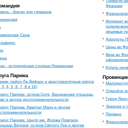
Тонкости шо
рмандия
Франции
виль - блюдо для гурманов
Французски
ормандия
Интернет в
подключения
р
дешевые п
риморская Сена
Аэропоты 
альвадос
Цены во Ф
рн
Виза во Фр
анш
оформлени
ан - историческая столица Нормандии
Купить нед
руга Парижа
Провинци
риж: район Ла Дефанс и аристократичные округа
Малодосту
, 3, 4, 5, 6, 7, 8 и 16)
Откройте д
округ Парижа: остров Сите, Вандомская площадь,
Город Лион
вр и другие достопримечательности
Энергия и 
округ Парижа: Квартал Марэ и другие
остопримечательности
Прованс
округ Парижа: Центр им. Жоржа Помпиду,
Французски
ощадь Вогезов, остров Святого Луи и другие