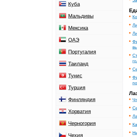
З
Куба
Ед
Мальдивы
Ко
Л
Мексика
Ли
ОАЭ
Фр
вы
Португалия
Ст
го
Таиланд
С
Тунис
Фр
п
Турция
Ла
Финляндия
Чт
Се
Хорватия
Л
Черногория
Ка
Н
Чехия