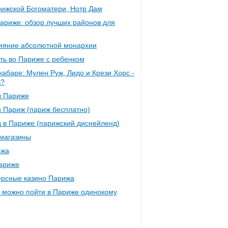
ижской Богоматери, Нотр Дам
Париже: обзор лучших районов для
сияние абсолютной монархии
уть во Париже с ребенком
кабаре: Мулен Руж, Лидо и Крези Хорс -
ь?
в Париже
 Париж (париж бесплатно)
 в Париже (парижский диснейленд)
магазины
ижа
ариже
рсные казино Парижа
а можно пойти в Париже одинокому