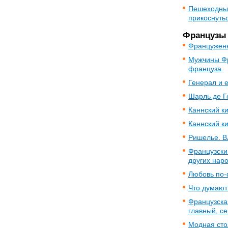
Пешеходные
прикоснутьс
Французы
Француженк
Мужчины Фр
француза.
Генерал и 
Шарль де Г
Каннский к
Каннский к
Ришелье. В
Французский
других нар
Любовь по-
Что думают
Французская
главный, с
Модная сто