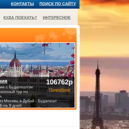
КОНТАКТЫ
ПОИСК ПО САЙТУ
КУДА ПОЕХАТЬ?
ИНТЕРЕСНОЕ
106762р
рия
ие с Будапештом.
Подробнее
сионный тур по
и.
из Москвы в Дубай - Будапешт
6 на 9 дней