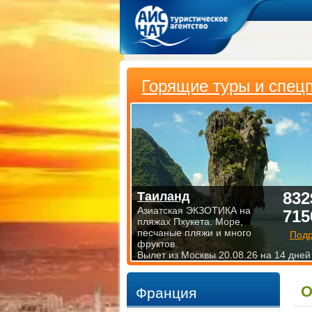
Горящие туры и спец
832
Таиланд
Азиатская ЭКЗОТИКА на
715
пляжах Пхукета. Море,
песчаные пляжи и много
Под
фруктов.
Вылет из Москвы 20.08.26 на 14 дней
О
Франция