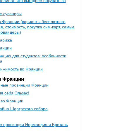
ппинга: что выгоднее покупать во
е сувениры
о Франции (варианты бесплатного
, стоимость, покупка сим-карт, самые
ровайдеры)
Парижа
ранции
анцию для студентов: особенности
я
вижимость во Франции
и Франции
пные провинции Франции
ля себя Эльзас!
 во Франции
тайна Шартрского собора
е провинции Нормандия и Бретань