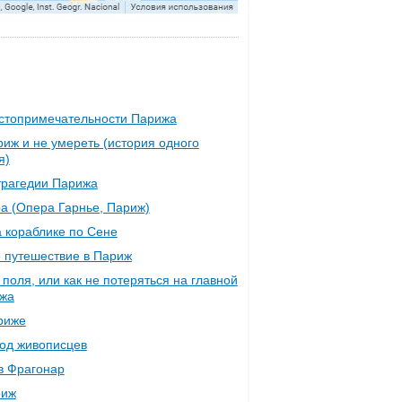
стопримечательности Парижа
риж и не умереть (история одного
я)
рагедии Парижа
а (Опера Гарнье, Париж)
а кораблике по Сене
 путешествие в Париж
поля, или как не потеряться на главной
ижа
риже
род живописцев
в Фрагонар
риж