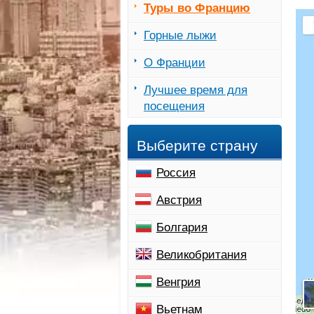
Туры во Францию
Горные лыжи
О Франции
Лучшее время для
посещения
Выберите страну
Россия
Австрия
Болгария
Великобритания
Венгрия
Вьетнам