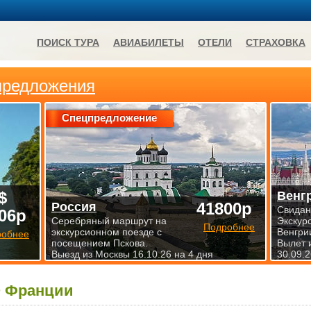
ПОИСК ТУРА
АВИАБИЛЕТЫ
ОТЕЛИ
СТРАХОВКА
предложения
Спецпредложение
$
Венг
41800р
Россия
Свидан
06р
Серебряный маршрут на
Экскур
Подробнее
экскурсионном поезде с
Венгри
робнее
посещением Пскова.
Вылет 
Выезд из Москвы 16.10.26 на 4 дня
30.09.2
 Франции