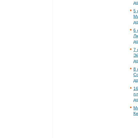
д
5 
Ми
д
6 
Лю
д
7 
Э
д
8 
Со
др
16
пл
д
Мо
Ке