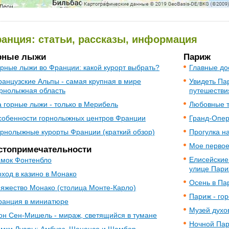
анция: статьи, рассказы, информация
рные лыжи
Париж
рные лыжи во Франции: какой курорт выбрать?
Главные до
анцузские Альпы - самая крупная в мире
Увидеть Па
орнолыжная область
путешестви
 горные лыжи - только в Мерибель
Любовные т
собенности горнолыжных центров Франции
Гранд-Опер
рнолыжные курорты Франции (краткий обзор)
Прогулка н
Мое первое
стопримечательности
Елисейские 
амок Фонтенбло
улице Пар
ход в казино в Монако
Осень в Па
яжество Монако (столица Монте-Карло)
Париж - го
ранция в миниатюре
Музей духо
н Сен-Мишель - мираж, светящийся в тумане
Ночной Па