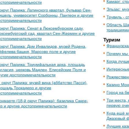
Камарг: стр
остопримечательности
Эльзас: муз
округ Парижа: Латинского квартал, бульвар Сен-
шель, университет Сорбонны, Пантеон и другие
Трувиль - 
остопримечательности
Область Ша
округ Парижа: Сенат в Люксембурском саду,
традициям
ксембургский сад, квартал Сен-Жермен и другие
остопримечательности
Туризм
Французска
округ Парижа: Дом Инвалидов, музей Родена,
йфелева башня, Марсово поле и другие
Почему мы
остопримечательности
Когда лучш
округ Парижа: Триумфальная арка, площадь
Интересные
гласия, церковь Мадлен, Елисейские Поля и
угие достопримечательности
Рождествен
 округ Парижа: музей вина (аббатство Пасси),
Казино Мон
ощадь Трокадеро и другие
Город на б
остопримечательности
Три места, 
нмартр (18-й округ Парижа): базилика Сакре-
первую оче
р и другие достопримечательности
Куда ещё м
Джазовый ф
Лучшие каз