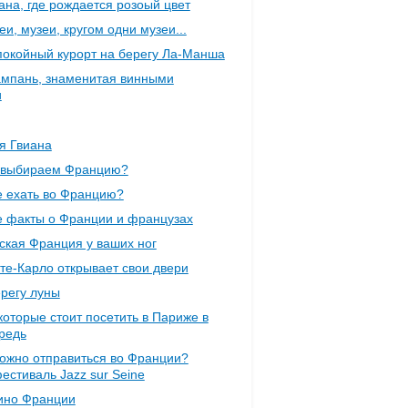
ана, где рождается розоый цвет
еи, музеи, кругом одни музеи...
спокойный курорт на берегу Ла-Манша
мпань, знаменитая винными
и
я Гвиана
 выбираем Францию?
е ехать во Францию?
 факты о Франции и французах
ская Франция у ваших ног
те-Карло открывает свои двери
ерегу луны
которые стоит посетить в Париже в
редь
ожно отправиться во Франции?
естиваль Jazz sur Seine
ино Франции