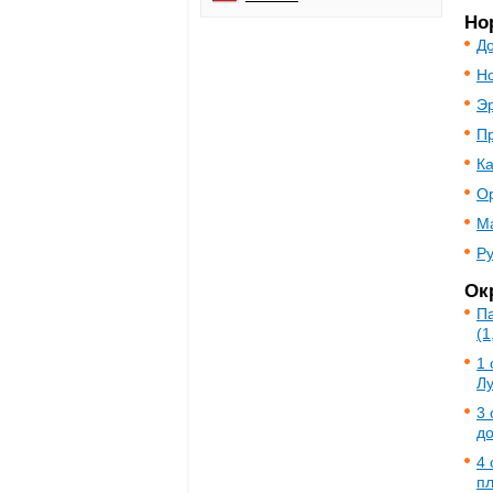
Но
До
Н
Э
П
К
О
М
Ру
Ок
Па
(1
1 
Лу
3 
д
4 
пл