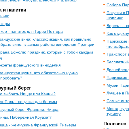
амки Луары: Амбуаз, Шенонсо и Шамбор
Собора Пар
а и напитки
Покупки в 
ньяк
шоппинг
икеры
Версаль - 
кер - напиток для Гарри Поттера
Как отдохн
анцузские вина: классификация, как правильно
Парижские 
брать вино, главные районы виноделия Франции
что выбрат
рана Божоле: праздник, который с тобой каждый
Транспорт 
д
Бесплатный
екреты французского виноделия
Диснейленд
анцузская кухня, что обязательно нужно
Парижские 
опробовать?
Музеи Пар
зурный берег
Лучшее в П
о выбрать Ниццу или Канны?
Самые инте
н-Поль - ловушка для богемы
Места, куд
азурный берег Франции: Ницца
туристу
нны, Набережная Круазетт
Полезное
ицца - жемчужина Французской Ривьеры