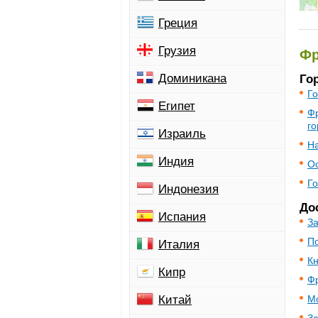
Греция
Грузия
Фр
Доминикана
Го
Го
Египет
Фр
г
Израиль
На
Индия
О
Го
Индонезия
До
Испания
З
По
Италия
Кн
Кипр
Ф
Китай
Мо