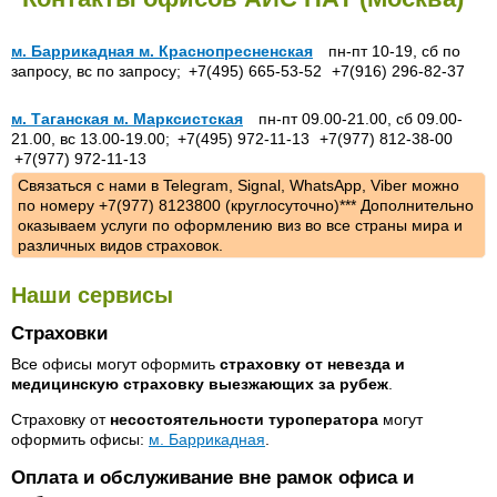
м. Баррикадная м. Краснопресненская
пн-пт 10-19, сб по
запросу, вс по запросу;
+7(495) 665-53-52
+7(916) 296-82-37
м. Таганская м. Марксистская
пн-пт 09.00-21.00, сб 09.00-
21.00, вс 13.00-19.00;
+7(495) 972-11-13
+7(977) 812-38-00
+7(977) 972-11-13
Связаться с нами в Telegram, Signal, WhatsApp, Viber можно
по номеру +7(977) 8123800 (круглосуточно)*** Дополнительно
оказываем услуги по оформлению виз во все страны мира и
различных видов страховок.
Наши сервисы
Страховки
Все офисы могут оформить
страховку от невезда и
медицинскую страховку выезжающих за рубеж
.
Страховку от
несостоятельности туроператора
могут
оформить офисы:
м. Баррикадная
.
Оплата и обслуживание вне рамок офиса и