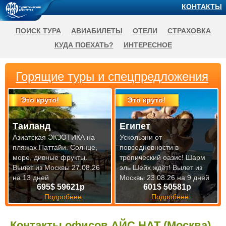
КОНТАКТЫ
ПОИСК ТУРА
АВИАБИЛЕТЫ
ОТЕЛИ
СТРАХОВКА
КУДА ПОЕХАТЬ?
ИНТЕРЕСНОЕ
Горящие туры и спецпредложения
Это круто!
Это круто!
Таиланд
Египет
Азиатская ЭКЗОТИКА на
Ускользни от
пляжах Паттайи. Солнце,
повседневности в
море, дивные фрукты.
тропический оазис! Шарм
Вылет из Москвы 27.08.26
эль Шейх ждёт!
Вылет из
на 13 дней
Москвы 23.08.26 на 9 дней
695$ 59621р
601$ 50581р
Подробнее
Подробнее
Контакты офисов АЙС НАТ (Москва)