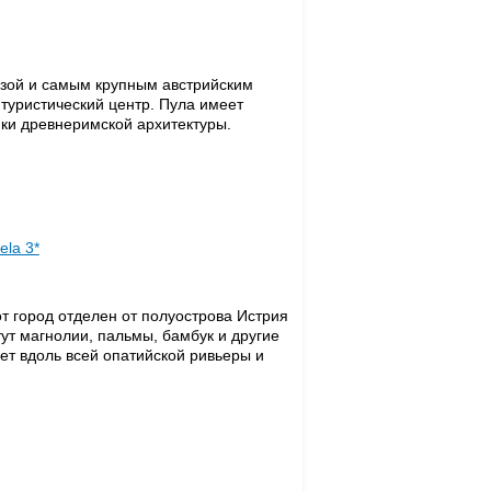
базой и самым крупным австрийским
туристический центр. Пула имеет
ики древнеримской архитектуры.
ela 3*
от город отделен от полуострова Истрия
тут магнолии, пальмы, бамбук и другие
т вдоль всей опатийской ривьеры и