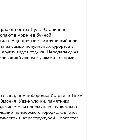
трах от центра Пулы. Старинная
топают в море и в буйной
утила. Еще древние римляне выбрали
дин из самых популярных курортов в
 других видов отдыха. Неподалеку, на
илизацией лесом и дикими пляжами.
на западном побережье Истрии, в 15 км
 Эмония. Узкие улочки, памятники
одские стены напоминают туристам о
вание приморского городка. Однако,
стической инфраструктурой и является