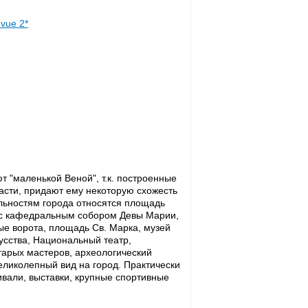
evue 2*
ют "маленькой Веной", т.к. построенные
асти, придают ему некоторую схожесть
льностям города относятся площадь
ь с кафедральным собором Девы Марии,
ые ворота, площадь Св. Марка, музей
усства, Национальный театр,
тарых мастеров, археологический
великолепный вид на город. Практически
вали, выставки, крупные спортивные