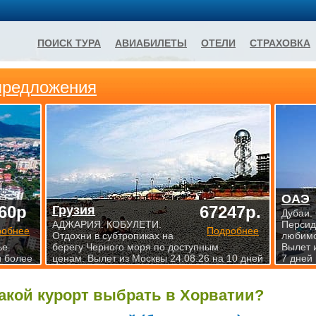
ПОИСК ТУРА
АВИАБИЛЕТЫ
ОТЕЛИ
СТРАХОВКА
предложения
ОАЭ
60р
67247р.
Грузия
Дубаи.
АДЖАРИЯ. КОБУЛЕТИ.
Персид
робнее
Подробнее
Отдохни в субтропиках на
любимо
е.
берегу Черного моря по доступным
Вылет 
и более
ценам. Вылет из Москвы 24.08.26 на 10 дней
7 дней
акой курорт выбрать в Хорватии?