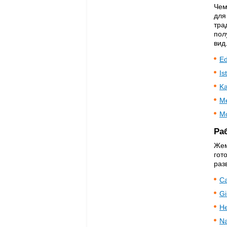
Чем
для
тра
пол
вид
Ed
Is
Ka
Me
Mo
Ра
Жем
гот
раз
Ca
Gi
He
Na