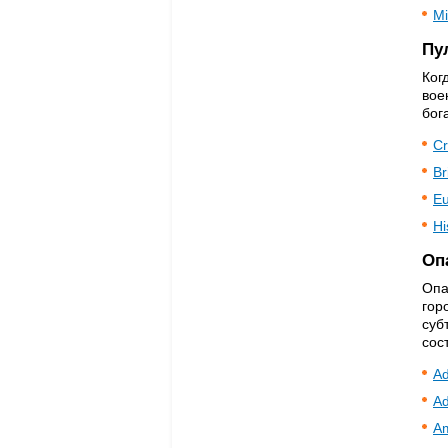
Mi
Пу
Ког
вое
бог
Cr
Br
Eu
Hi
Оп
Опа
гор
суб
сос
Ad
Ad
Am