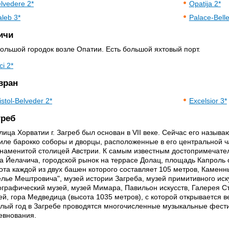
lvedere 2*
Opatija 2*
leb 3*
Palace-Bell
ичи
ольшой городок возле Опатии. Есть большой яхтовый порт.
ici 2*
вран
istol-Belveder 2*
Excelsior 3*
греб
лица Хорватии г. Загреб был основан в VII веке. Сейчас его называ
тиле барокко соборы и дворцы, расположенные в его центральной ч
знаменитой столицей Австрии. К самым известным достопримечате
а Йелачича, городской рынок на террасе Долац, площадь Капрол
ота каждой из двух башен которого составляет 105 метров, Каменн
елье Мештровича", музей истории Загреба, музей примитивного иск
ографический музей, музей Мимара, Павильон искусств, Галерея С
ей, гора Медведица (высота 1035 метров), с которой открывается 
глый год в Загребе проводятся многочисленные музыкальные фести
евнования.