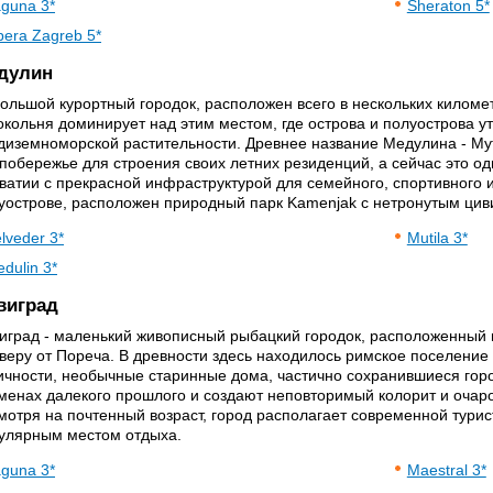
guna 3*
Sheraton 5*
era Zagreb 5*
дулин
ольшой курортный городок, расположен всего в нескольких киломе
окольня доминирует над этим местом, где острова и полуострова у
диземноморской растительности. Древнее название Медулина - М
 побережье для строения своих летних резиденций, а сейчас это о
ватии с прекрасной инфраструктурой для семейного, спортивного и
уострове, расположен природный парк Kamenjak с нетронутым цив
lveder 3*
Mutila 3*
dulin 3*
виград
иград - маленький живописный рыбацкий городок, расположенный 
еверу от Пореча. В древности здесь находилось римское поселение
ичности, необычные старинные дома, частично сохранившиеся гор
менах далекого прошлого и создают неповторимый колорит и очаро
мотря на почтенный возраст, город располагает современной тури
улярным местом отдыха.
guna 3*
Maestral 3*