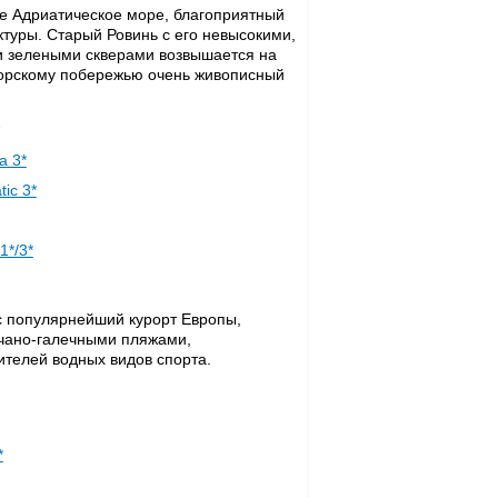
ое Адриатическое море, благоприятный
ктуры. Старый Ровинь с его невысокими,
и зелеными скверами возвышается на
орскому побережью очень живописный
a 3*
tic 3*
1*/3*
с популярнейший курорт Европы,
счано-галечными пляжами,
ителей водных видов спорта.
*