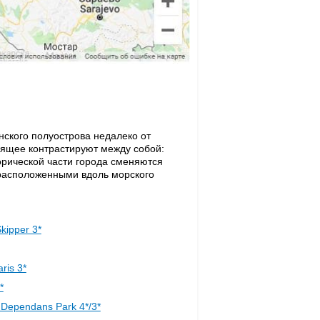
ского полуострова недалеко от
оящее контрастируют между собой:
орической части города сменяются
расположенными вдоль морского
kipper 3*
aris 3*
*
Dependans Park 4*/3*