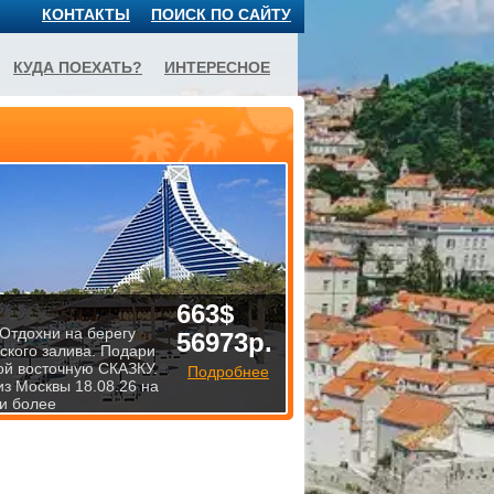
КОНТАКТЫ
ПОИСК ПО САЙТУ
КУДА ПОЕХАТЬ?
ИНТЕРЕСНОЕ
663$
 Отдохни на берегу
56973р.
ского залива. Подари
й восточную СКАЗКУ.
Подробнее
из Москвы 18.08.26 на
 и более