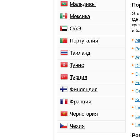
Мальдивы
По
Это
Мексика
где
кре
ОАЭ
и б
Al
Португалия
Pa
Таиланд
Ап
Тунис
De
Di
Турция
Fu
Финляндия
Ga
Kr
Франция
La
Черногория
La
La
Чехия
Ро