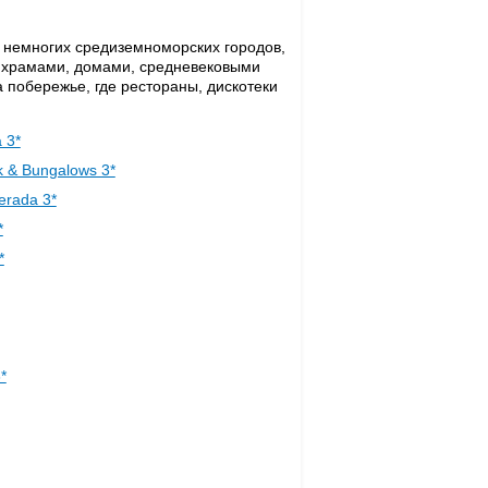
 немногих средиземноморских городов,
о храмами, домами, средневековыми
 побережье, где рестораны, дискотеки
 3*
 & Bungalows 3*
erada 3*
*
*
3*