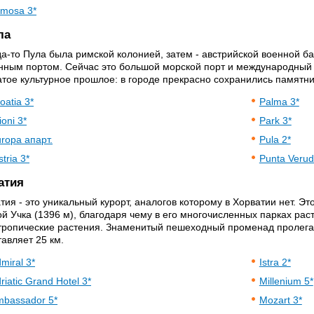
mosa 3*
ла
да-то Пула была римской колонией, затем - австрийской военной 
нным портом. Сейчас это большой морской порт и международный 
атое культурное прошлое: в городе прекрасно сохранились памятн
oatia 3*
Palma 3*
ioni 3*
Park 3*
ropa апарт.
Pula 2*
stria 3*
Punta Verud
атия
тия - это уникальный курорт, аналогов которому в Хорватии нет. Эт
ой Учка (1396 м), благодаря чему в его многочисленных парках рас
тропические растения. Знаменитый пешеходный променад пролегае
тавляет 25 км.
miral 3*
Istra 2*
riatic Grand Hotel 3*
Millenium 5*
bassador 5*
Mozart 3*