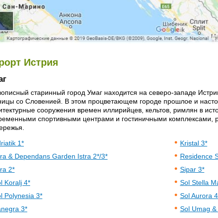
рорт Истрия
аг
описный старинный город Умаг находится на северо-западе Истрин
ницы со Словенией. В этом процветающем городе прошлое и наст
итектурные сооружения времен иллирийцев, кельтов, римлян в ист
ременными спортивными центрами и гостиничными комплексами, 
ережья.
riatik 1*
Kristal 3*
tra & Dependans Garden Istra 2*/3*
Residence S
tra 2*
Sipar 3*
l Koralj 4*
Sol Stella M
l Polynesia 3*
Sol Aurora 4
negra 3*
Sol Umag & 