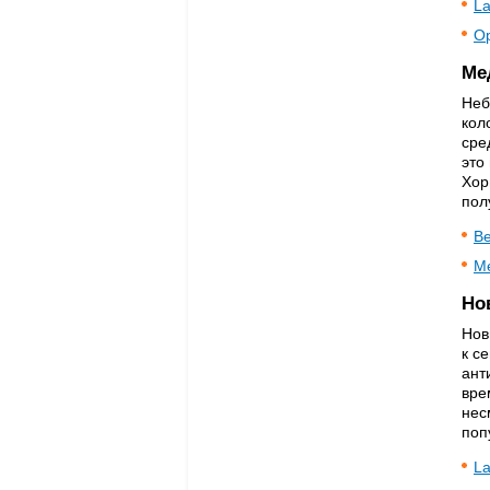
La
Op
Ме
Неб
кол
сре
это
Хор
пол
Be
Me
Но
Нов
к с
ант
вре
нес
поп
La