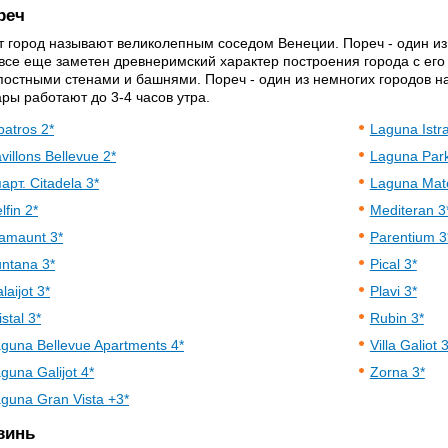
реч
т город называют великолепным соседом Венеции. Пореч - один из
 все еще заметен древнеримский характер построения города с ег
постными стенами и башнями. Пореч - один из немногих городов на
ары работают до 3-4 часов утра.
batros 2*
Laguna Istra
villons Bellevue 2*
Laguna Park
арт. Citadela 3*
Laguna Mat
lfin 2*
Mediteran 3
amaunt 3*
Parentium 3
ntana 3*
Pical 3*
laijot 3*
Plavi 3*
istal 3*
Rubin 3*
guna Bellevue Apartments 4*
Villa Galiot 
guna Galijot 4*
Zorna 3*
guna Gran Vista +3*
винь