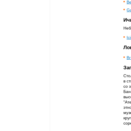
Be
Ga
Ич
Неб
Ic
Ло
Br
За
Сто
в с
со 
Бан
выс
"Ат
этн
муз
кру
сор