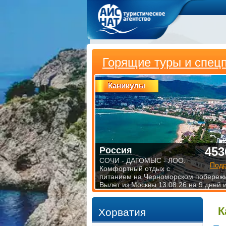
Горящие туры и спец
Каникулы
453
Россия
СОЧИ - ДАГОМЫС - ЛОО.
Под
Комфортный отдых с
питанием на Черноморском побережь
Вылет из Москвы 13.08.26 на 9 дней 
К
Хорватия