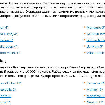
пион Хорватии по туризму. Этот титул ему присвоен за особо чист
 здоровья климат и за прекрасно сохранившиеся памятники архите
диционными для Хорватии зданиями, узкими мощеными улочками 
уострове, окруженном 22 небольшими островками, придающими м
.
en 4*
Montauro 3*
tra Rovinj 3*
Sol Club Istr
tarina 4*
Sol Inn Adria
lia Eden 4*
Sol Park 3*
nte Mulini 1*
Villas Rubin 
бац
чужина Кварнерского залива, в прошлом рыбацкий городок, сейча
овый разместить 10 000 туристов. Рабац славится прекрасными пе
влекательными центрами. Курорт просто идеальное место для люб
stor/Pulux +3*
Lanterna 4*
randella 2*
Marina +3*
dera 3*
Mediteran 2
rcis 3*
Neptun +3*