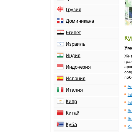
Грузия
Доминикана
Египет
Ку
Израиль
Ум
Индия
Жив
гра
арх
Индонезия
сов
поб
Испания
Ad
Италия
Is
Кипр
Is
So
Китай
So
Куба
Ka