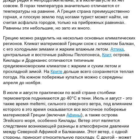
дожди редки и непродолжительны, а в июле-августе их нет
совсем. В горах температура значительно отличается от
температуры на равнине. А Греция страна преимущественно
горная, и плоскую землю под ногами турист может найти, не
считая асфальта городов, только на прибрежных равнинах.
Равнины эти небольшие, но зато их много.
Грецию можно разделить на несколько основных климатических
регионов. Климат материковой Греции схож с климатом Балкан,
с его холодными зимами и жарким влажным летом.
Аттика
,
центральные и восточные районы Пелопонеса,
Крит
, острова
Киклады и Додеканес отличаются типичным
средиземноморским климатом с жарким и сухим летом и
прохладной зимой. На
Крите
дольше всего сохраняется теплая
погода. На южном побережье купаться можно с середины
апреля до ноября.
В июле и августе практически по всей стране столбики
термометров поднимаются до 40°С в тени. Июль и август - это
также время meltemi, сильного северного ветра, под влиянием
которого в это время оказывается все восточное побережье
материковой Греции (включая
Афины
), а также острова
Эгейского моря, особенно Киклады. Ветер этот является
следствием возникающей разницы в атмосферном давлении
между Северной Африкой и Балканами. Этот ветер, с одной
стороны, приносит относительную прохладу. С другой - может