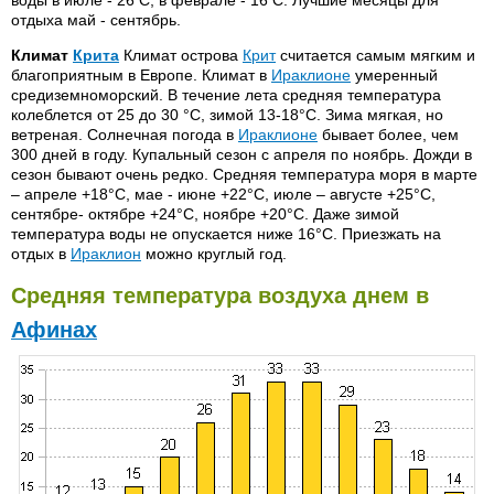
воды в июле - 26 С, в феврале - 16 С. Лучшие месяцы для
отдыха май - сентябрь.
Климат
Крита
Климат острова
Крит
считается самым мягким и
благоприятным в Европе. Климат в
Ираклионе
умеренный
средиземноморский. В течение лета средняя температура
колеблется от 25 до 30 °C, зимой 13-18°С. Зима мягкая, но
ветреная. Солнечная погода в
Ираклионе
бывает более, чем
300 дней в году. Купальный сезон с апреля по ноябрь. Дожди в
сезон бывают очень редко. Средняя температура моря в марте
– апреле +18°С, мае - июне +22°С, июле – августе +25°С,
сентябре- октябре +24°С, ноябре +20°С. Даже зимой
температура воды не опускается ниже 16°С. Приезжать на
отдых в
Ираклион
можно круглый год.
Средняя температура воздуха днем в
Афинах