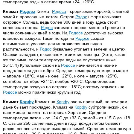
температура воды в летнее время +24..+26°С.
Климат
Родоса
Климат
Родоса
- средиземноморский, с мягкой
зимой и прохладным летом. Остров
Родос
не зря называют
островом Солнца, ведь более 300 дней в году здесь стоит
солнечная погода.
Родос
занимает первое место в Греции по
числу солнечных дней в году. На
Родосе
достаточно высокая
влажность воздуха. Такая погода на
Родосе
создает
оптимальные условия для многочисленных видов
растительности, и
Родос
буквально утопает в зелени и цветах.
Осадки выпадают, в основном, в зимние месяцы. (Хотя, какая
же это зима, если температура воды не опускается ниже
16°С.?!) Купальный сезон на
Родосе
начинается в июне и
продолжается до октября. Средняя температура моря в марте
– апреле +18°С, мае - июне +22°С, июле – августе +25°С,
сентябре- октябре +24°С, ноябре +20°С. Среднегодовая
температура воздуха на острове +18°С; поэтому отдыхать на
Родосе
можно практически круглый год.
Климат
Корфу
Климат на
Корфу
очень приятный, по вечерам
даже бывает прохладно. Климат на
Корфу
субтропический, он
напоминает климат на островах Хорватии. Средняя
температура летом - от +24 С до +33 С, зимой - от +15 С до +18
С. Свыше 250 солнечных дней в году, дожди летом бывают
редко, основные осадки выпадают зимой. Средняя температура