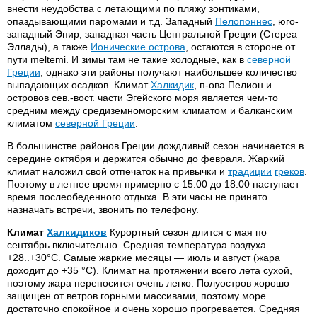
внести неудобства с летающими по пляжу зонтиками,
опаздывающими паромами и т.д. Западный
Пелопоннес
, юго-
западный Эпир, западная часть Центральной Греции (Стереа
Эллады), а также
Ионические острова
, остаются в стороне от
пути meltemi. И зимы там не такие холодные, как в
северной
Греции
, однако эти районы получают наибольшее количество
выпадающих осадков. Климат
Халкидик
, п-ова Пелион и
островов сев.-вост. части Эгейского моря является чем-то
средним между средиземноморским климатом и балканским
климатом
северной Греции
.
В большинстве районов Греции дождливый сезон начинается в
середине октября и держится обычно до февраля. Жаркий
климат наложил свой отпечаток на привычки и
традиции
греков
.
Поэтому в летнее время примерно с 15.00 до 18.00 наступает
время послеобеденного отдыха. В эти часы не принято
назначать встречи, звонить по телефону.
Климат
Халкидиков
Курортный сезон длится с мая по
сентябрь включительно. Средняя температура воздуха
+28..+30°C. Самые жаркие месяцы — июль и август (жара
доходит до +35 °C). Климат на протяжении всего лета сухой,
поэтому жара переносится очень легко. Полуостров хорошо
защищен от ветров горными массивами, поэтому море
достаточно спокойное и очень хорошо прогревается. Средняя