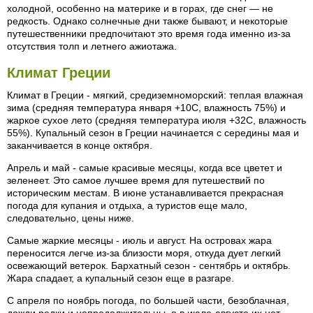
холодной, особенно на материке и в горах, где снег — не
редкость. Однако солнечные дни также бывают, и некоторые
путешественники предпочитают это время года именно из-за
отсутствия толп и летнего ажиотажа.
Климат Греции
Климат в Греции - мягкий, средиземноморский: теплая влажная
зима (средняя температура января +10С, влажность 75%) и
жаркое сухое лето (средняя температура июля +32С, влажность
55%). Купальный сезон в Греции начинается с середины мая и
заканчивается в конце октября.
Апрель и май - самые красивые месяцы, когда все цветет и
зеленеет. Это самое лучшее время для путешествий по
историческим местам. В июне устанавливается прекрасная
погода для купания и отдыха, а туристов еще мало,
следовательно, цены ниже.
Самые жаркие месяцы - июль и август. На островах жара
переносится легче из-за близости моря, откуда дует легкий
освежающий ветерок. Бархатный сезон - сентябрь и октябрь.
Жара спадает, а купальный сезон еще в разгаре.
С апреля по ноябрь погода, по большей части, безоблачная,