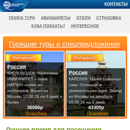
КОНТАКТЫ
ПОИСК ТУРА
АВИАБИЛЕТЫ
ОТЕЛИ
СТРАХОВКА
КУДА ПОЕХАТЬ?
ИНТЕРЕСНОЕ
Горящие туры и спецпредложения
Это круто!
Это круто!
Россия
Россия
КИСЛОВОДСК. Укрепляем
ИММУНИТЕТ – пьем
КАРЕЛИЯ. Магия северных
НАРЗАН прямо из
озер. Отличная и
источников.
Вылет из
увлекательная идея.
Выезд
Москвы 12.08.26 на 8 дней и
из Москвы на автобусе
более
16.08.26 на 6 дней
36066р
43300р
Подробнее
Подробнее
Лучшее время для посещения