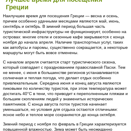
Греции
Наилучшее время для посещения Греции — весна и осень,
причем особенно удачными месяцами являются май, июнь,
сентябрь и октябрь. В зимний период большая часть
туристической инфраструктуры не функционирует, особенно на
островах: многие отели и сезонные кафе закрываются с конца
ноября до начала апреля. Наличие транспортных услуг, таких
как автобусы и паромы, существенно сокращается, а некоторые
маршруты могут быть вовсе отменены.
С началом апреля считается старт туристического сезона,
который совпадает с празднованием православной Пасхи. Тем
не менее, с июня в большинстве регионов устанавливается
солнечная и теплая погода, что делает отдых особенно
привлекательным. Середина июня и конец августа являются
пиковыми по количеству туристов, при этом температура может
достигать 40°C в тени, что приводит к переполненным пляжам и
большим скоплениям людей у знаменитых исторических
памятников. С конца августа поток туристов начинает
уменьшаться, но условия для отдыха остаются отличными:
ясное небо и теплое море сохраняются до конца октября.
Зимний период с ноября по февраль в Греции характеризуется
повышенной влажностью. Зима может быть неожиданно