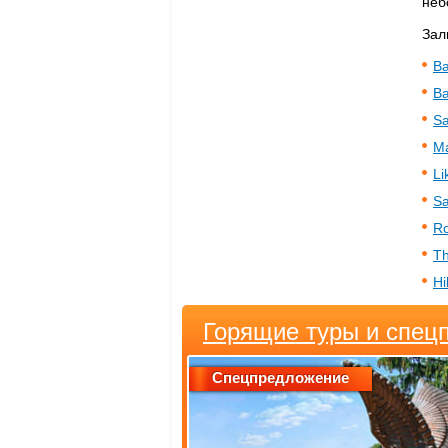
неб
Зал
Ba
Ba
Sa
Ma
Li
Sa
Ro
Th
Hi
Горящие туры и спец
Спецпредложение