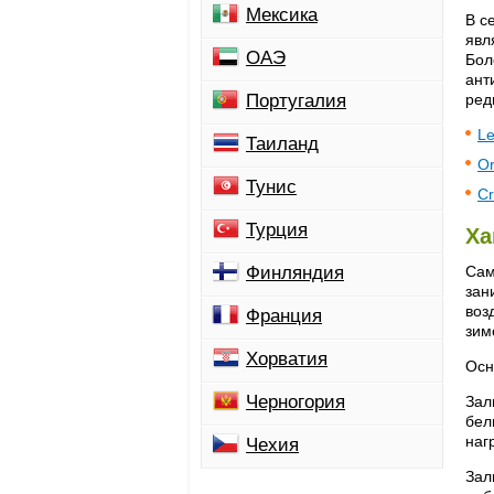
Мексика
В с
явл
ОАЭ
Бол
ант
Португалия
реди
Le
Таиланд
Or
Тунис
Cr
Турция
Ха
Финляндия
Сам
зан
воз
Франция
зим
Хорватия
Осн
Черногория
Зал
бел
наг
Чехия
Зал