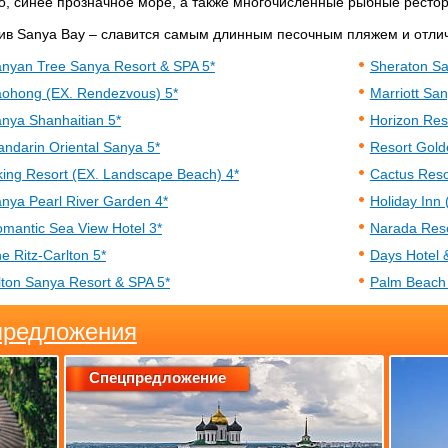
о, синее прозначное море, а также многочисленные рыбные рестор
ив Sanya Bay – славится самым длинным песочным пляжем и отли
nyan Tree Sanya Resort & SPA 5*
Sheraton Sa
ohong (EX. Rendezvous) 5*
Marriott Sa
nya Shanhaitian 5*
Horizon Res
ndarin Oriental Sanya 5*
Resort Gold
king Resort (EX. Landscape Beach) 4*
Cactus Reso
nya Pearl River Garden 4*
Holiday Inn
mantic Sea View Hotel 3*
Narada Reso
e Ritz-Carlton 5*
Days Hotel 
lton Sanya Resort & SPA 5*
Palm Beach 
предложения
Спецпредложение