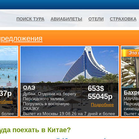
ПОИСК ТУРА
АВИАБИЛЕТЫ
ОТЕЛИ
СТРАХОВКА
предложения
Это 
653$
ОАЭ
37р
Бахр
Дубаи. Отдохни на берегу
55045р
Персидского залива.
МАНАМА
робнее
Погрузись в восточную
Персид
Подробнее
СКАЗКУ.
сияющи
и более
Вылет из Москвы 19.08.26 на 7 дней и более
Вылет 
уда поехать в Китае?