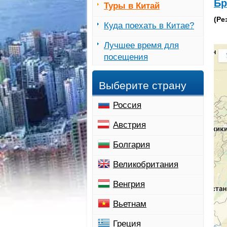
Бр
Туры в Китай
(Ре
Куда поехать в Китае?
Лучшее время для
посещения
Выберите страну
Россия
Австрия
Болгария
Великобритания
Венгрия
Вьетнам
Греция