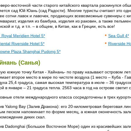
еверо-восточной части старого китайского квартала раскинулся об
яется сад Юй Юань (сад Радости). Многие туристы считают это од
ее сотни лавок и лавочек, продающих всевозможные сувениры с ки
иквариат, изделия из бамбука, изделия из раковин, а также пельмен
ской и т.д. и т.п. – в общем, в Китае, как в Греции, есть все!
 Royal Meridien Hotel 5*
Sea Gull 4*
iental Riverside Hotel 5*
Riverside H
owne Plaza Shanghai Pudong 5*
йнань (Санья)
ую южную точку Китая - Хайнань- по праву называют островом ле
имает второе место в мире по чистоте воздуха (1 место – Куба - Г
духа 25,4 градуса, самая высокая температура в июле – 36 градус
ой в январе – 21 градусa тепла. 2563 часа в год на острове светит 
овные отели международного класса сосредоточены в трех курортн
ив Yalong Bay (Залив Дракона): его 20-километровая береговая ли
ым песком напоминает по форме месяц, а южная оконечность зали
ромождение диких скал.
ив Dadonghai (Большое Восточное Море) один из красивейших зали