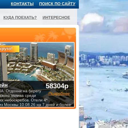
КОНТАКТЫ
ПОИСК ПО САЙТУ
КУДА ПОЕХАТЬ?
ИНТЕРЕСНОЕ
круто!
58304р
ейн
. Отдохни на берегу
Подробнее
ского залива среди
х небоскребов. Отели 4*
из Москвы 10.08.26 на 7 дней и более