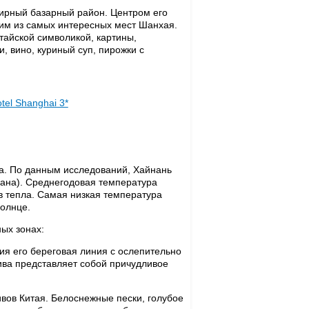
ширный базарный район. Центром его
ним из самых интересных мест Шанхая.
тайской символикой, картины,
и, вино, куриный суп, пирожки с
otel Shanghai 3*
та. По данным исследований, Хайнань
авана). Среднегодовая температура
ов тепла. Самая низкая температура
солнце.
ых зонах:
ния его береговая линия с ослепительно
ва представляет собой причудливое
вов Китая. Белоснежные пески, голубое