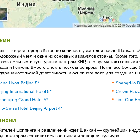
кин
ин — второй город в Китае по количеству жителей после Шанхая. 
одорожный узел и один из основных авиаузлов страны. Кроме того,
азовательным и культурным центром КНР, в то время как главными
хай и Гонконг. Вместе с тем в последнее время Пекин всё больше 
дпринимательской деятельности и основного поля для создания и
and Hyatt Beijing 5*
Shangri-la B
ijing International Hotel 5*
Crown Plaza 
ngfujing Grand Hotel 5*
Jian Guo Ho
no-Swiss Hotel Beijing Airport 4*
нхай
ителей шоппинга и развлечений ждет Шанхай — крупнейший индус
од, в котором соединились восточная и западная культура.