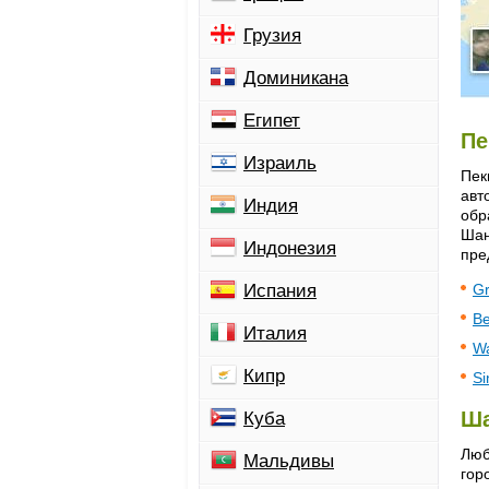
Грузия
Доминикана
Египет
Пе
Израиль
Пек
авт
Индия
обр
Шан
Индонезия
пре
Испания
Gr
Be
Италия
Wa
Кипр
Si
Ша
Куба
Люб
Мальдивы
гор