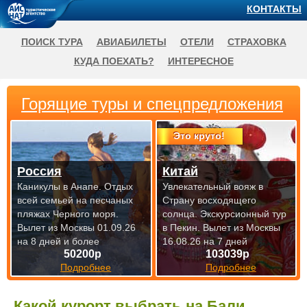
КОНТАКТЫ
ПОИСК ТУРА
АВИАБИЛЕТЫ
ОТЕЛИ
СТРАХОВКА
КУДА ПОЕХАТЬ?
ИНТЕРЕСНОЕ
Горящие туры и спецпредложения
Это круто!
Россия
Китай
Каникулы в Анапе. Отдых
Увлекательный вояж в
всей семьей на песчаных
Страну восходящего
пляжах Черного моря.
солнца. Экскурсионный тур
Вылет из Москвы 01.09.26
в Пекин.
Вылет из Москвы
на 8 дней и более
16.08.26 на 7 дней
50200р
103039р
Подробнее
Подробнее
Какой курорт выбрать на Бали