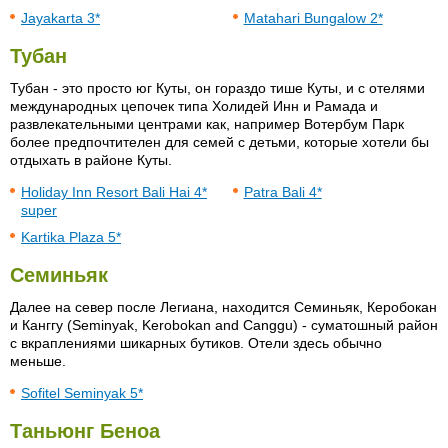
Jayakarta 3*
Matahari Bungalow 2*
Тубан
Тубан - это просто юг Куты, он гораздо тише Куты, и с отелями
международных цепочек типа Холидей Инн и Рамада и
развлекательными центрами как, например Вотербум Парк
более предпочтителен для семей с детьми, которые хотели бы
отдыхать в районе Куты.
Holiday Inn Resort Bali Hai 4*
Patra Bali 4*
super
Kartika Plaza 5*
Семиньяк
Далее на север после Легиана, находится Семиньяк, Керобокан
и Канггу (Seminyak, Kerobokan and Canggu) - суматошный район
с вкраплениями шикарных бутиков. Отели здесь обычно
меньше.
Sofitel Seminyak 5*
Таньюнг Беноа