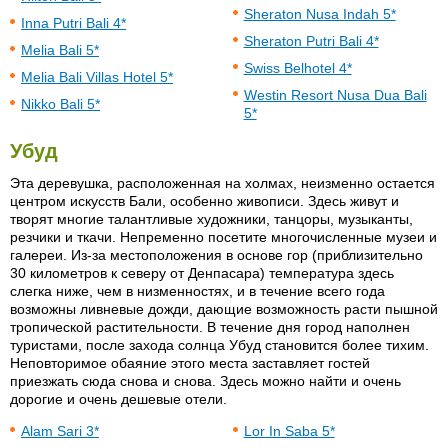
Sheraton Nusa Indah 5*
Inna Putri Bali 4*
Sheraton Putri Bali 4*
Melia Bali 5*
Swiss Belhotel 4*
Melia Bali Villas Hotel 5*
Westin Resort Nusa Dua Bali
Nikko Bali 5*
5*
Убуд
Эта деревушка, расположенная на холмах, неизменно остается
центром искусств Бали, особенно живописи. Здесь живут и
творят многие талантливые художники, танцоры, музыканты,
резчики и ткачи. Непременно посетите многочисленные музеи и
галереи. Из-за местоположения в основе гор (приблизительно
30 километров к северу от Денпасара) температура здесь
слегка ниже, чем в низменностях, и в течение всего года
возможны ливневые дожди, дающие возможность расти пышной
тропической растительности. В течение дня город наполнен
туристами, после захода солнца Убуд становится более тихим.
Неповторимое обаяние этого места заставляет гостей
приезжать сюда снова и снова. Здесь можно найти и очень
дорогие и очень дешевые отели.
Alam Sari 3*
Lor In Saba 5*