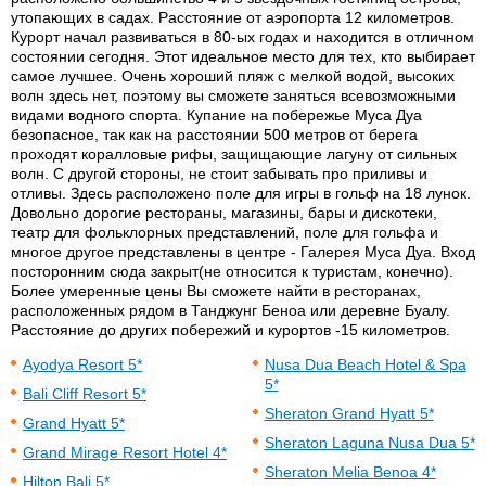
утопающих в садах. Расстояние от аэропорта 12 километров.
Курорт начал развиваться в 80-ых годах и находится в отличном
состоянии сегодня. Этот идеальное место для тех, кто выбирает
самое лучшее. Очень хороший пляж с мелкой водой, высоких
волн здесь нет, поэтому вы сможете заняться всевозможными
видами водного спорта. Купание на побережье Муса Дуа
безопасное, так как на расстоянии 500 метров от берега
проходят коралловые рифы, защищающие лагуну от сильных
волн. С другой стороны, не стоит забывать про приливы и
отливы. Здесь расположено поле для игры в гольф на 18 лунок.
Довольно дорогие рестораны, магазины, бары и дискотеки,
театр для фольклорных представлений, поле для гольфа и
многое другое представлены в центре - Галерея Муса Дуа. Вход
посторонним сюда закрыт(не относится к туристам, конечно).
Более умеренные цены Вы сможете найти в ресторанах,
расположенных рядом в Танджунг Беноа или деревне Буалу.
Расстояние до других побережий и курортов -15 километров.
Ayodya Resort 5*
Nusa Dua Beach Hotel & Spa
5*
Bali Cliff Resort 5*
Sheraton Grand Hyatt 5*
Grand Hyatt 5*
Sheraton Laguna Nusa Dua 5*
Grand Mirage Resort Hotel 4*
Sheraton Melia Benoa 4*
Hilton Bali 5*