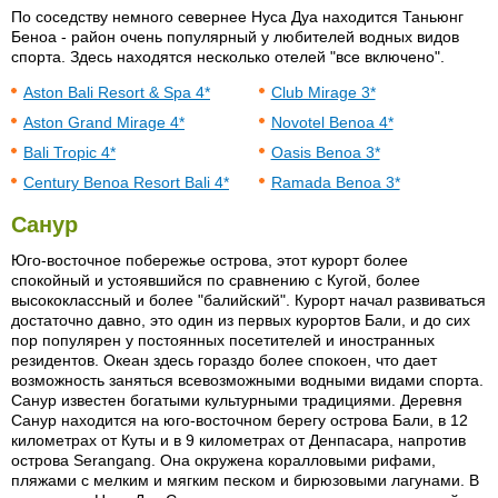
По соседству немного севернее Нуса Дуа находится Таньюнг
Беноа - район очень популярный у любителей водных видов
спорта. Здесь находятся несколько отелей "все включено".
Aston Bali Resort & Spa 4*
Club Mirage 3*
Aston Grand Mirage 4*
Novotel Benoa 4*
Bali Tropic 4*
Oasis Benoa 3*
Century Benoa Resort Bali 4*
Ramada Benoa 3*
Санур
Юго-восточное побережье острова, этот курорт более
спокойный и устоявшийся по сравнению с Кугой, более
высококлассный и более "балийский". Курорт начал развиваться
достаточно давно, это один из первых курортов Бали, и до сих
пор популярен у постоянных посетителей и иностранных
резидентов. Океан здесь гораздо более спокоен, что дает
возможность заняться всевозможными водными видами спорта.
Санур известен богатыми культурными традициями. Деревня
Санур находится на юго-восточном берегу острова Бали, в 12
километрах от Куты и в 9 километрах от Денпасара, напротив
острова Serangang. Она окружена коралловыми рифами,
пляжами с мелким и мягким песком и бирюзовыми лагунами. В