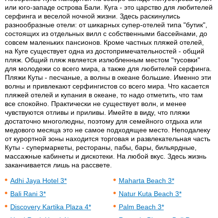
или юго-западе острова Бали. Куга - это царство для любителей
серфинга и веселой ночной жизни. Здесь раскинулись
разнообразные отели: от шикарных супер-отелей типа "бутик",
состоящих из отдельных вилл с собственными бассейнами, до
совсем маленьких пансионов. Кроме частных пляжей отелей,
на Куге существует одна из достопримечательностей - общий
пляж. Общий пляж является излюбленным местом "тусовки"
для молодежи со всего мира, а также для любителей серфинга.
Пляжи Куты - песчаные, а волны в океане большие. Именно эти
волны и привлекают серфингистов со всего мира. Что касается
пляжей отелей и купания в океане, то надо отметить, что там
все спокойно. Практически не существует волн, и менее
чувствуются отливы и приливы. Имейте в виду, что пляжи
достаточно многолюдны, поэтому для семейного отдыха или
медового месяца это не самое подходящее место. Неподалеку
от курортной зоны находится торговая и развлекательная часть
Куты - супермаркеты, рестораны, пабы, бары, бильярдные,
массажные кабинеты и дискотеки. На любой вкус. Здесь жизнь
заканчивается лишь на рассвете.
Adhi Jaya Hotel 3*
Maharta Beach 3*
Bali Rani 3*
Natur Kuta Beach 3*
Discovery Kartika Plaza 4*
Palm Beach 3*