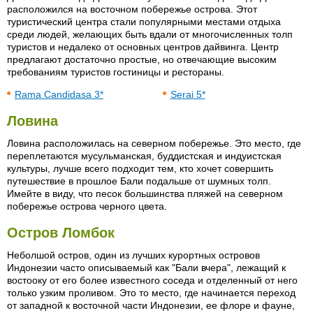
расположился на восточном побережье острова. Этот
туристический центра стали популярными местами отдыха
среди людей, желающих быть вдали от многочисленных толп
туристов и недалеко от основных центров дайвинга. Центр
предлагают достаточно простые, но отвечающие высоким
требованиям туристов гостиницы и рестораны.
Rama Candidasa 3*
Serai 5*
Ловина
Ловина расположилась на северном побережье. Это место, где
переплетаются мусульманская, буддистская и индуистская
культуры, лучше всего подходит тем, кто хочет совершить
путешествие в прошлое Бали подальше от шумных толп.
Имейте в виду, что песок большинства пляжей на северном
побережье острова черного цвета.
Остров Ломбок
Неболшой остров, один из лучших курортных островов
Индонезии часто описываемый как "Бали вчера", лежащий к
востооку от его более известного соседа и отделенный от него
только узким проливом. Это то место, где начинается переход
от западной к восточной части Индонезии, ее флоре и фауне,