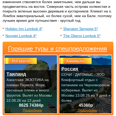
изменения ствновятся более заметными, чем дальше вы
продвигаетесь на восток. Северная часть острова холмистая и
покрыта зеленью высоких деревьев и кустарников. Климат на о.
Ломбок экваториальный, но более сухой, чем на Бали, поэтому
лучшее время для путншнствия - круглый год.
Holiday Inn Lombok 4*
Sheraton Senggigi 5*
Novotel Lombok 4*
The Oberoi Lombok 5*
Горящие туры и спецпредложения
Это круто!
Каникулы
Россия
Таиланд
СОЧИ - ДАГОМЫС - ЛОО.
Азиатская ЭКЗОТИКА на
Комфортный отдых с
пляжах Пхукета. Море,
питанием на Черноморском
песчаные пляжи и много
побережье.
Вылет из
фруктов.
Вылет из Москвы
Москвы 13.08.26 на 9 дней и
22.08.26 на 13 дней
более
862$ 74384р
45360р
Подробнее
Подробнее