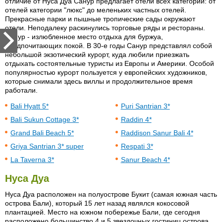
отличие от Нуса Дуа Санур предлагает отели всех категорий: от
отелей категории "люкс" до меленьких частных отелей.
Прекрасные парки и пышные тропические сады окружают
отели. Неподалеку раскинулись торговые ряды и рестораны.
Санур - излюбленное место отдыха для буржуа,
предпочитающих покой. В 30-е годы Санур представлял собой
небольшой экзотический курорт, куда любили приезжать
отдыхать состоятельные туристы из Европы и Америки. Особой
популярностью курорт пользуется у европейских художников,
которые снимали здесь виллы и продолжительное время
работали.
Bali Hyatt 5*
Puri Santrian 3*
Bali Sukun Cottage 3*
Raddin 4*
Grand Bali Beach 5*
Raddison Sanur Bali 4*
Griya Santrian 3* super
Respati 3*
La Taverna 3*
Sanur Beach 4*
Нуса Дуа
Нуса Дуа расположен на полуострове Букит (самая южная часть
острова Бали), который 15 лет назад являлся кокосовой
плантацией. Место на южном побережье Бали, где сегодня
расположено большинство 4 и 5 звездочных гостиниц острова,