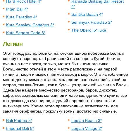
Hard Rock Hotel 4*
Ramada Bintang Bali Resort
4*
Intan Bali 4*
Santika Beach 4*
Kuta Paradiso 4*
Seminyak Paradiso 2*
Kuta Seaview Cottages 3*
The Oberoi 5* luxe
Kuta Segara Ceria 3*
Легиан
Этот город расположился на юго-западном побережье Бали, к
северу от аэропорта. Граничащий на севере с Кугой, Легиан,
очень на нее похож, только, может быть немного тише.
Большинство отелей в этом месте расположены на первой
линии от моря и имеют прямой выход к морю. Это излюбленное
место для туризма и отдыха молодежи, впервые прибывшей на
остров, так как Легиан, как и Куга - центр ночной жизни на Бали.
Здесь Вы найдете множество ресторанов, баров, дискотек,
кафе, всевозможных магазинов и лавочек, где можно купить все
от одежды до сувениров, изделий народного творчества и
антиквариата. Кроме этого превосходные возможности для
занятия серфингом, поскольку волны достаточно сильные.
Bali Padma 5*
Legian Beach 3*
Imperial Bali 5*
Legian Village 2*