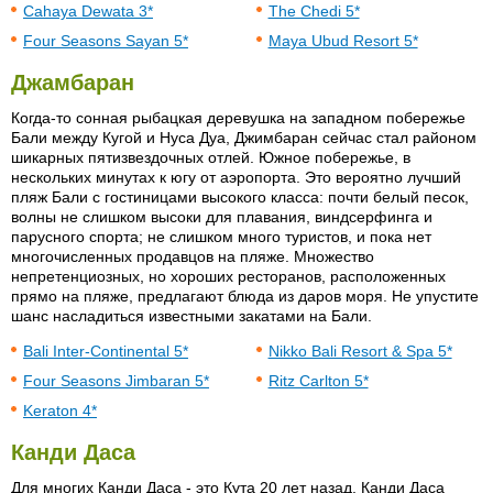
Cahaya Dewata 3*
The Chedi 5*
Four Seasons Sayan 5*
Maya Ubud Resort 5*
Джамбаран
Когда-то сонная рыбацкая деревушка на западном побережье
Бали между Кугой и Нуса Дуа, Джимбаран сейчас стал районом
шикарных пятизвездочных отлей. Южное побережье, в
нескольких минутах к югу от аэропорта. Это вероятно лучший
пляж Бали с гостиницами высокого класса: почти белый песок,
волны не слишком высоки для плавания, виндсерфинга и
парусного спорта; не слишком много туристов, и пока нет
многочисленных продавцов на пляже. Множество
непретенциозных, но хороших ресторанов, расположенных
прямо на пляже, предлагают блюда из даров моря. Не упустите
шанс насладиться известными закатами на Бали.
Bali Inter-Continental 5*
Nikko Bali Resort & Spa 5*
Four Seasons Jimbaran 5*
Ritz Carlton 5*
Keraton 4*
Канди Даса
Для многих Канди Даса - это Кута 20 лет назад. Канди Даса