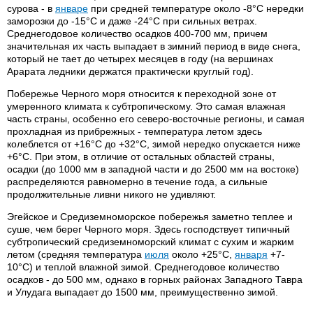
сурова - в
январе
при средней температуре около -8°C нередки
заморозки до -15°C и даже -24°С при сильных ветрах.
Среднегодовое количество осадков 400-700 мм, причем
значительная их часть выпадает в зимний период в виде снега,
который не тает до четырех месяцев в году (на вершинах
Арарата ледники держатся практически круглый год).
Побережье Черного моря относится к переходной зоне от
умеренного климата к субтропическому. Это самая влажная
часть страны, особенно его северо-восточные регионы, и самая
прохладная из прибрежных - температура летом здесь
колеблется от +16°С до +32°С, зимой нередко опускается ниже
+6°С. При этом, в отличие от остальных областей страны,
осадки (до 1000 мм в западной части и до 2500 мм на востоке)
распределяются равномерно в течение года, а сильные
продолжительные ливни никого не удивляют.
Эгейское и Средиземноморское побережья заметно теплее и
суше, чем берег Черного моря. Здесь господствует типичный
субтропический средиземноморский климат с сухим и жарким
летом (средняя температура
июля
около +25°C,
января
+7-
10°C) и теплой влажной зимой. Среднегодовое количество
осадков - до 500 мм, однако в горных районах Западного Тавра
и Улудага выпадает до 1500 мм, преимущественно зимой.