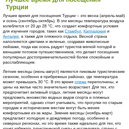
Турции
Лучшее время для посещения Турции – это весна (апрель-май)
и осень (сентябрь-октябрь). В эти месяцы температура воздуха
колеблется от 20 до 28 °C, что создает комфортные условия
для изучения городов, таких как
Стамбул
,
Каппадокия
и
Анталия
, а также для пляжного отдыха. Весной страна
наполняется цветами и зеленью, создавая живописные
пейзажи, тогда как осень радует туристов мягкой погодой и
меньшим потоком путешественников, что делает посещение
популярных достопримечательностей более спокойным и
расслабляющим.
Летние месяцы (июнь-август) являются пиковым туристическим
сезоном, особенно в прибрежных районах, где температура
может превышать 30 °C. В это время
пляжи
переполнены, и
цены на жилье часто значительно возрастают. Для тех, кто
предпочитает активный отдых, летние месяцы могут
предложить множество водных видов спорта и пляжных
мероприятий, однако стоит учитывать, что прогулки по старым
городам и историческим местам могут быть менее
комфортными из-за жары. Зимние месяцы (ноябрь-март)
предлагают холодную и дождливую погоду, особенно в
северных регионах, но это время также идеально для тех, кто
хочет избежать туристической суеты и исследовать страну с