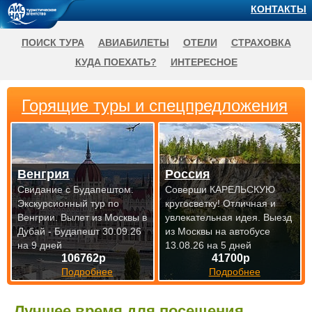
КОНТАКТЫ
ПОИСК ТУРА
АВИАБИЛЕТЫ
ОТЕЛИ
СТРАХОВКА
КУДА ПОЕХАТЬ?
ИНТЕРЕСНОЕ
Горящие туры и спецпредложения
Венгрия
Россия
Свидание с Будапештом.
Соверши КАРЕЛЬСКУЮ
Экскурсионный тур по
кругосветку! Отличная и
Венгрии.
Вылет из Москвы в
увлекательная идея.
Выезд
Дубай - Будапешт 30.09.26
из Москвы на автобусе
на 9 дней
13.08.26 на 5 дней
106762р
41700р
Подробнее
Подробнее
Лучшее время для посещения