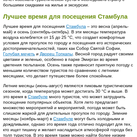
большими скидками на жилье и экскурсии.
Лучшее время для посещения Стамбула
Лучшее время для посещения
Стамбула
– это весна (апрель-
май) и осень (сентябрь-октябрь). В эти месяцы температура
воздуха колеблется от 15 до 25 °C, что создает комфортные
условия для прогулок по городу и посещения его исторических
достопримечательностей, таких как Собор Святой Софии,
Голубая мечеть
и
Дворец Топкапы
. Весной город радует своими
цветами и зеленью, особенно в парке Эмирган во время
цветения тюльпанов. Осень также привносит приятную погоду с
меньшим количеством туристов по сравнению с летними
месяцами, что делает путешествие более спокойным.
Летние месяцы (июнь-август) являются пиковым туристическим
сезоном, когда температура может достигать 30 °C и выше. В
это время в
Стамбуле
много туристов, что может затруднить
посещение популярных объектов. Хотя лето предлагает
множество мероприятий и мероприятий, погода может быть
слишком жаркой для длительных прогулок по городу. Зимние
месяцы (ноябрь-март) в
Стамбуле
могут быть холодными и
дождливыми, однако это время года отлично подходит для тех,
кто ищет тишину и желает насладиться атмосферой города без
толп туристов. В это время также можно найти более низкие