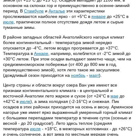
зимой (от +13°С до +15°С). Осадков выпадает до 1200 мм, в
основном на склонах гор и преимущественно в осенне-зимний
период. В
Стамбуле
и
Анталье
эти характеристики
прослеживаются наиболее ярко - от +5°С в
январе
до +25°С в
июле
, практически полное отсутствие дождя летом и сырые
туманные зимы.
В районе западных областей Анатолийского нагорья климат
более континентальный - температура зимой нередко
опускается до -4°С, летом воздух прогревается до +37°С.
Температура в
Анкаре
, например, колеблется от -2°C зимой до
+30°C летом. При этом осадки выпадают заметно чаще, чем на
средиземноморском побережье (от 400 до 800 мм в год,
преимущественно зимой), хотя лето такое же засушливое
(дождливый сезон приходится на
ноябрь
-
март
).
Центр страны и области вокруг озера Ван уже имеют все
признаки континентального климата - в центральной и
восточной Анатолии лето жаркое и сухое (от +24°С в
мае
до
+42°C в
июле
), а зима холодная (-2-16°С) и снежная. Пик
осадков в этих районах приходится на осень и весну. Армянское
нагорье уже имеет ярко выраженный умеренный горный климат
с большими перепадами температур в течение суток (осенью и
весной - до 20 градусов!). Лето здесь теплое (средняя
температура
июля
- +18°C, в межгорных котловинах - до +26°C)
и очень солнечное, а вот зима по местным меркам очень