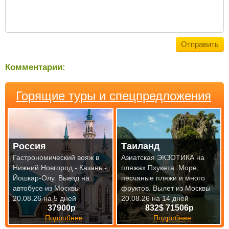
Комментарии:
Горящие туры и спецпредложения
Россия
Таиланд
Гастрономический вояж в
Азиатская ЭКЗОТИКА на
Нижний Новгород - Казань -
пляжах Пхукета. Море,
Йошкар-Олу.
Выезд на
песчаные пляжи и много
автобусе из Москвы
фруктов.
Вылет из Москвы
20.08.26 на 5 дней
20.08.26 на 14 дней
37900р
832$ 71506р
Подробнее
Подробнее