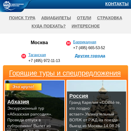
КОНТАКТЫ
ПОИСК ТУРА
АВИАБИЛЕТЫ
ОТЕЛИ
СТРАХОВКА
КУДА ПОЕХАТЬ?
ИНТЕРЕСНОЕ
Баррикадная
Москва
+7 (495) 665-53-52
Таганская
Другие города
+7 (495) 972-11-13
Горящие туры и спецпредложения
Это круто!
Россия
Абхазия
Гранд Карелия «СОВЫ-те,
Экскурсионный тур
кто поздно
«Абхазская рапсодия».
встает».Увлекательный
Проведи отпуск в
ВОЯЖ от РЖД на
поезде.
субтропиках!
Вылет из
Выезд из Москвы 14.08.26