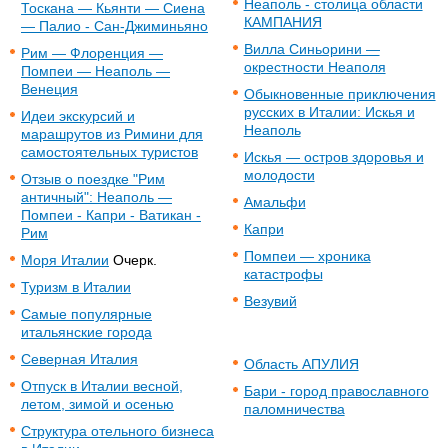
Неаполь - столица области
Тоскана — Кьянти — Сиена
КАМПАНИЯ
— Палио - Сан-Джиминьяно
Вилла Синьорини —
Рим — Флоренция —
окрестности Неаполя
Помпеи — Неаполь —
Венеция
Обыкновенные приключения
русских в Италии: Искья и
Идеи экскурсий и
Неаполь
марашрутов из Римини для
самостоятельных туристов
Искья — остров здоровья и
молодости
Отзыв о поездке "Рим
античный": Неаполь —
Амальфи
Помпеи - Капри - Ватикан -
Капри
Рим
Помпеи — хроника
Моря Италии
Очерк.
катастрофы
Туризм в Италии
Везувий
Самые популярные
итальянские города
Северная Италия
Область АПУЛИЯ
Отпуск в Италии весной,
Бари - город православного
летом, зимой и осенью
паломничества
Структура отельного бизнеса