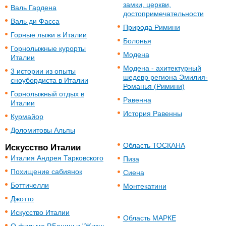
замки, церкви,
Валь Гардена
достопримечательности
Валь ди Фасса
Природа Римини
Горные лыжи в Италии
Болонья
Горнолыжные курорты
Модена
Италии
Модена - ахитектурный
3 истории из опыты
шедевр региона Эмилия-
сноубордиста в Италии
Романья (Римини)
Горнолыжный отдых в
Равенна
Италии
История Равенны
Курмайор
Доломитовы Альпы
Область ТОСКАНА
Искусство Италии
Италия Андрея Тарковского
Пиза
Похищение сабиянок
Сиена
Боттичелли
Монтекатини
Джотто
Искусство Италии
Область МАРКЕ