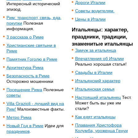
Дороги Италии
Интересный исторический
эпизод.
Советы водителям.
Рим: транспорт, связь, еда,
Цены в Италии
покупки
Полезная
информация.
Итальянцы: характер,
праздники, традиции,
3 рассказа о Риме
знаменитые итальянцы
Христианские святыни в
Замуж за итальянца
Риме
Впечатления об Италии
Памятник Гоголю в Риме
Реально хорошая статья!
Архитектура Рима
Свадьбы в Италии
Безопасность в Риме
Итальянский характер
Осторожно мошенники
Итальянская семья
Посещение Рима
Полезные
советы
Настоящий итальянец
Тест.
Может быть вы уже им
Villa Grazioli - лучший вид на
стали?
Рим!
Малоизвестные факты.
Как едят итальянцы
Метро Рима
Плавания Христофора
Новый Год в Риме
Идеи для
Колумба, уроженца Генуи
праздников
.