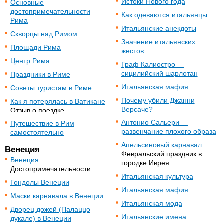
Истоки Нового года
Основные
достопримечательности
Как одеваются итальянцы
Рима
Итальянские анекдоты
Скворцы над Римом
Значение итальянских
Площади Рима
жестов
Центр Рима
Граф Калиостро —
сицилийский шарлотан
Праздники в Риме
Итальянская мафия
Советы туристам в Риме
Почему убили Джанни
Как я потерялась в Ватикане
Версаче?
Отзыв о поездке.
Антонио Сальери —
Путешествие в Рим
развенчание плохого образа
самостоятельно
Апельсиновый карнавал
Венеция
Февральский праздник в
Венеция
городке Иврея.
Достопримечательности.
Итальянская культура
Гондолы Венеции
Итальянская мафия
Маски карнавала в Венеции
Итальянская мода
Дворец дожей (Палаццо
Итальянские имена
дукале) в Венеции