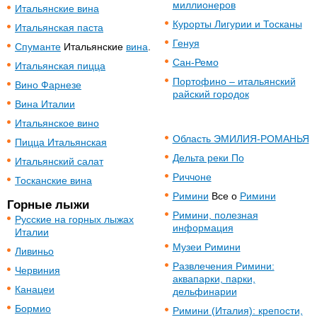
миллионеров
Итальянские вина
Курорты Лигурии и Тосканы
Итальянская паста
Генуя
Спуманте
Итальянские
вина
.
Сан-Ремо
Итальянская пицца
Портофино – итальянский
Вино Фарнезе
райский городок
Вина Италии
Итальянское вино
Область ЭМИЛИЯ-РОМАНЬЯ
Пицца Итальянская
Дельта реки По
Итальянский салат
Риччоне
Тосканские вина
Римини
Все о
Римини
Горные лыжи
Римини, полезная
Русские на горных лыжах
информация
Италии
Музеи Римини
Ливиньо
Развлечения Римини:
Червиния
аквапарки, парки,
Канацеи
дельфинарии
Бормио
Римини (Италия): крепости,