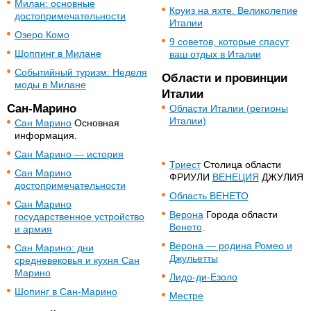
Милан: основные
Круиз на яхте. Великолепие
достопримечательности
Италии
Озеро Комо
9 советов, которые спасут
Шоппинг в Милане
ваш отдых в Италии
Событийный туризм: Неделя
Области и провинции
моды в Милане
Италии
Сан-Марино
Области Италии (регионы
Италии)
Сан Марино
Основная
информация.
Сан Марино — история
Триест
Столица области
Сан Марино
ФРИУЛИ
ВЕНЕЦИЯ
ДЖУЛИЯ
достопримечательности
Область ВЕНЕТО
Сан Марино
Верона
Города области
государственное устройство
Венето
.
и армия
Верона — родина Ромео и
Сан Марино: дни
Джульетты
средневековья и кухня Сан
Марино
Лидо-ди-Езоло
Шопинг в Cан-Марино
Местре