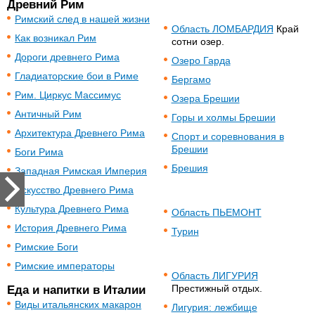
Древний Рим
Римский след в нашей жизни
Область ЛОМБАРДИЯ
Край
Как возникал Рим
сотни озер.
Дороги древнего Рима
Озеро Гарда
Гладиаторские бои в Риме
Бергамо
Рим. Циркус Массимус
Озера Брешии
Античный Рим
Горы и холмы Брешии
Архитектура Древнего Рима
Спорт и соревнования в
Брешии
Боги Рима
Брешия
Западная Римская Империя
Искусство Древнего Рима
Культура Древнего Рима
Область ПЬЕМОНТ
История Древнего Рима
Турин
Римские Боги
Римские императоры
Область ЛИГУРИЯ
Престижный отдых.
Еда и напитки в Италии
Виды итальянских макарон
Лигурия: лежбище