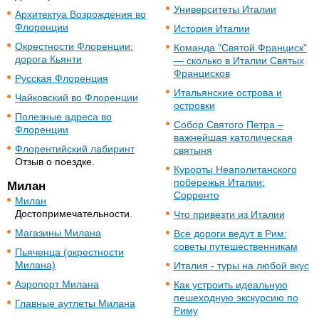
Университеты Италии
Архитектуа Возрождения во
Флоренции
История Италии
Окрестности Флоренции:
Команда "Святой Франциск"
дорога Кьянти
— сколько в Италии Святых
Францисков
Русская Флоренция
Итальянские острова и
Чайковский во Флоренции
островки
Полезные адреса во
Собор Святого Петра –
Флоренции
важнейшая католическая
Флорентийский лабиринт
святыня
Отзыв о поездке.
Курорты Неаполитанского
побережья Италии:
Милан
Сорренто
Милан
Достопримечательности.
Что привезти из Италии
Магазины Милана
Все дороги ведут в Рим:
советы путешественникам
Пьяченца (окрестности
Милана)
Италия - туры на любой вкус
Аэропорт Милана
Как устроить идеальную
пешеходную экскурсию по
Главные аутлеты Милана
Риму