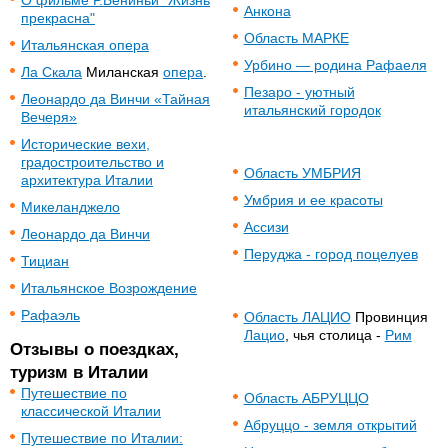
О фильме Р.Бениньи "Жизнь
Анкона
прекрасна"
Область МАРКЕ
Итальянская опера
Урбино — родина Рафаеля
Ла Скала
Миланская
опера
.
Пезаро - уютный
Леонардо да Винчи «Тайная
итальянский городок
Вечеря»
Исторические вехи,
градостроительство и
Область УМБРИЯ
архитектура Италии
Умбрия и ее красоты
Микеланджело
Ассизи
Леонардо да Винчи
Перуджа - город поцелуев
Тициан
Итальянское Возрождение
Рафаэль
Область ЛАЦИО
Провинция
Лацио
, чья столица -
Рим
Отзывы о поездках,
туризм в Италии
Путешествие по
Область АБРУЦЦО
классической Италии
Абруццо - земля открытий
Путешествие по Италии: