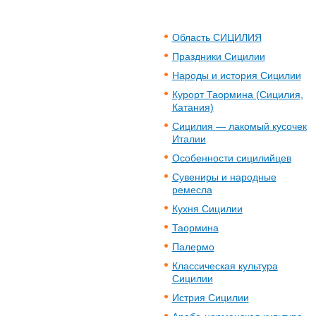
Область СИЦИЛИЯ
Праздники Сицилии
Народы и история Сицилии
Курорт Таормина (Сицилия,
Катания)
Сицилия — лакомый кусочек
Италии
Особенности сицилийцев
Сувениры и народные
ремесла
Кухня Сицилии
Таормина
Палермо
Классическая культура
Сицилии
Истрия Сицилии