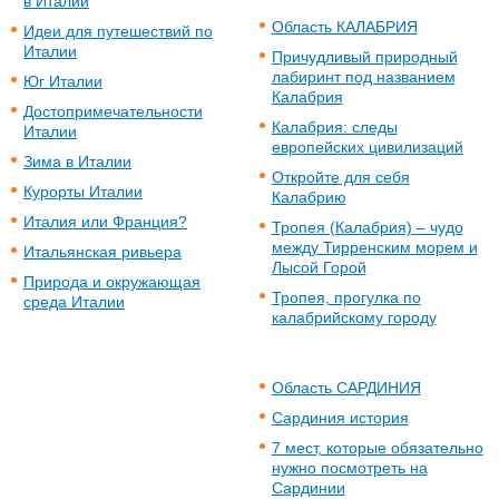
в Италии
Область КАЛАБРИЯ
Идеи для путешествий по
Италии
Причудливый природный
лабиринт под названием
Юг Италии
Калабрия
Достопримечательности
Калабрия: следы
Италии
европейских цивилизаций
Зима в Италии
Откройте для себя
Курорты Италии
Калабрию
Италия или Франция?
Тропея (Калабрия) – чудо
между Тирренским морем и
Итальянская ривьера
Лысой Горой
Природа и окружающая
Тропея, прогулка по
среда Италии
калабрийскому городу
Область САРДИНИЯ
Сардиния история
7 мест, которые обязательно
нужно посмотреть на
Сардинии