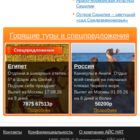
Арабо-норманская культура
Сицилии
Остров Сицилия – цветущий
«сад Средиземноморья»
Горящие туры и спецпредложения
Спецпредложение
Египет
Россия
Отдохни в шикарных отелях
Каникулы в Анапе. Отдых
5* в Шарм эль Шейхе.
всей семьей на песчаных
Подари себе праздник!
пляжах Черного моря.
Вылет из Москвы 17.08.26
Вылет из Москвы 01.09.26
на 9 дней
на 8 дней и более
787$ 67513р
50200р
Подробнее
Подробнее
Контакты
Конфиденциальность
О компании АЙС НАТ