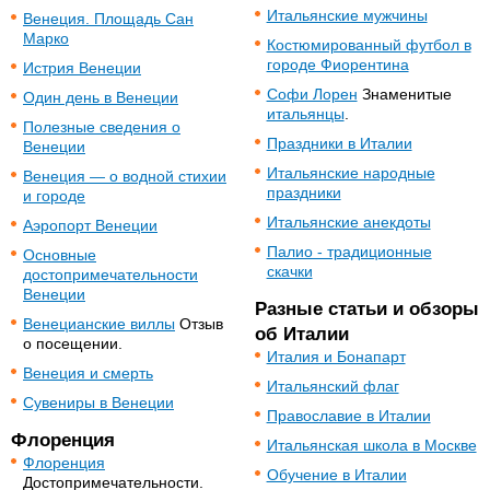
Итальянские мужчины
Венеция. Площадь Сан
Марко
Костюмированный футбол в
городе Фиорентина
Истрия Венеции
Софи Лорен
Знаменитые
Один день в Венеции
итальянцы
.
Полезные сведения о
Праздники в Италии
Венеции
Итальянские народные
Венеция — о водной стихии
праздники
и городе
Итальянские анекдоты
Аэропорт Венеции
Палио - традиционные
Основные
скачки
достопримечательности
Венеции
Разные статьи и обзоры
Венецианские виллы
Отзыв
об Италии
о посещении.
Италия и Бонапарт
Венеция и смерть
Итальянский флаг
Сувениры в Венеции
Православие в Италии
Флоренция
Итальянская школа в Москве
Флоренция
Обучение в Италии
Достопримечательности.