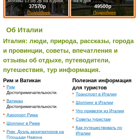
Москвы 17.08.26 на 8 дней
на 4 дня
37570р
49500р
Подробнее
Подробнее
Об Италии
Италия: люди, природа, рассказы, города
и провинции, советы, впечатления и
отзывы об отдыхе, путеводители,
путешествия, тур информация.
Рим и Ватикан
Полезная информация
Рим
для туристов
Достопримечательности.
Транспорт в Италии
Ватикан
Шоппинг в Италии
Достопримечательности.
Что привезти из Италии
Аэропорт Рима
Советы туристам
Шоппинг в Риме
Как путешествовать по
Рим: Дуэль архитекторов на
Италии
Площади Навона