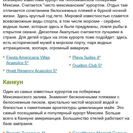
Мексики. Считается "чисто мексиканским" курортом. Отдых там
отличается сочетанием белоснежных пляжей и бурной ночной
жизни. Здесь круглый год лето. Мировой известностью славятся
всевозможные виды спорта, в том числе морские - серфинг,
водные лыжи, которые здесь и были придуманы, ловля рыбы в
открытом океане. Дискотеки Акапулько считаются лучшими в
стране. Для детей отдых на этом курорте тоже подойдет: здесь
есть исторический музей в морском порту, парк водных
аттракционов, зоопарк, огромный аквариум.
Fiesta Americana Villas
Playa Suites 4*
Acapulco 5*
Qualton Club 5*
Hyatt Regency Acapulco 5*
Канкун
Один из самых известных курортов на побережье
Мексиканского залива. Знаменит бесконечными пляжами с
белоснежным песком, кристально чистой морской водой и
близостью к памятникам архитектуры цивилизации майя. Это
самый посещаемый и популярный курорт Мексики. Больше
всего в Канкуне американцев. Большинство отелей работают на
базе завтраков.