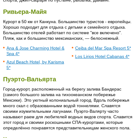
спорта, джип-сафари по пустыне, рыбалка, дайвинг.
Ривьера-Майя
Курорт в 50 км от Канкуна. Большинство туристов - европейцы.
Хорошо подходит для отдыха с детьми и семейного отдыха.
Большинство отелей работает по системе "все включено".
Пляж, как и большинство мексиканских, — белоснежный.
Ana & Jose Charming Hotel &
Ceiba del Mar Spa Resort 5*
Spa 4*
Los Lirios Hotel Cabanas 4*
Azul Beach Hotel, by Karisma
5*
Пуэрто-Вальярта
Город-курорт, расположенный на берегу залива Бандерас
(самого большого залива на тихоокеанском побережье
Мексики). Это уютный колониальный город. Вдоль побережья
много скал с образованными водой тоннелями. Славятся
своими изумительными лагунами. Пуэрто-Валярту часто
называют раем для любителей водных видов спорта. Славится
этот город и своими роскошными СПА-курортами, которые
определённо понравятся представительницам женского пола.