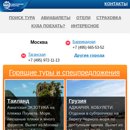
КОНТАКТЫ
ПОИСК ТУРА
АВИАБИЛЕТЫ
ОТЕЛИ
СТРАХОВКА
КУДА ПОЕХАТЬ?
ИНТЕРЕСНОЕ
Баррикадная
Москва
+7 (495) 665-53-52
Таганская
Другие города
+7 (495) 972-11-13
Горящие туры и спецпредложения
Таиланд
Грузия
Азиатская ЭКЗОТИКА на
АДЖАРИЯ. КОБУЛЕТИ.
пляжах Пхукета. Море,
Отдохни в субтропиках на
песчаные пляжи и много
берегу Черного моря по
фруктов.
Вылет из Москвы
доступным
ценам. Вылет из