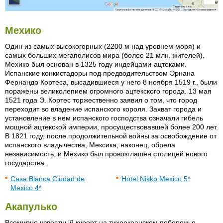
Мехико
Один из самых высокогорных (2200 м над уровнем моря) и
самых больших мегаполисов мира (более 21 млн. жителей).
Мехико был основан в 1325 году индейцами-ацтеками.
Испанские конкистадоры под предводительством Эрнана
Фернандо Кортеса, высадившиеся у него 8 ноября 1519 г., были
поражены великолепием огромного ацтекского города. 13 мая
1521 года Э. Кортес торжественно заявил о том, что город
переходит во владение испанского короля. Захват города и
установление в нем испанского господства означали гибель
мощной ацтекской империи, просуществовавшей более 200 лет.
В 1821 году, после продолжительной войны за освобождение от
испанского владычества, Мексика, наконец, обрела
независимость, и Мехико был провозглашён столицей нового
государства.
Casa Blanca Ciudad de
Hotel Nikko Mexico 5*
Mexico 4*
Акапулько
Всемирно известный курорт на тихоокеанском побережье