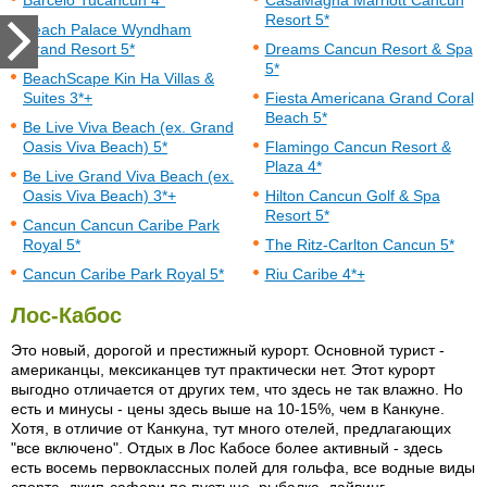
Barcelo Tucancun 4*
CasaMagna Marriott Cancun
Resort 5*
Beach Palace Wyndham
Grand Resort 5*
Dreams Cancun Resort & Spa
5*
BeachScape Kin Ha Villas &
Suites 3*+
Fiesta Americana Grand Coral
Beach 5*
Be Live Viva Beach (ex. Grand
Oasis Viva Beach) 5*
Flamingo Cancun Resort &
Plaza 4*
Be Live Grand Viva Beach (ex.
Oasis Viva Beach) 3*+
Hilton Cancun Golf & Spa
Resort 5*
Cancun Cancun Caribe Park
Royal 5*
The Ritz-Carlton Cancun 5*
Cancun Caribe Park Royal 5*
Riu Caribe 4*+
Лос-Кабос
Это новый, дорогой и престижный курорт. Основной турист -
американцы, мексиканцев тут практически нет. Этот курорт
выгодно отличается от других тем, что здесь не так влажно. Но
есть и минусы - цены здесь выше на 10-15%, чем в Канкуне.
Хотя, в отличие от Канкуна, тут много отелей, предлагающих
"все включено". Отдых в Лос Кабосе более активный - здесь
есть восемь первоклассных полей для гольфа, все водные виды