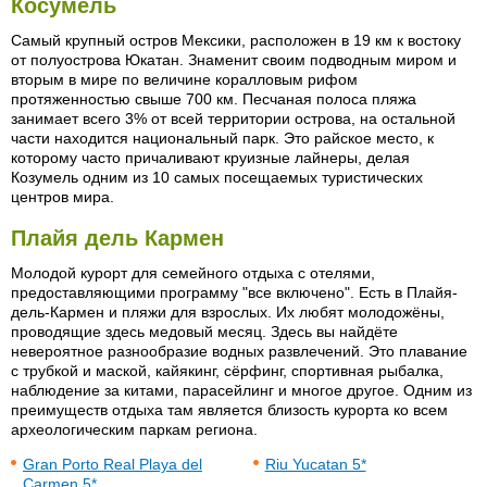
Косумель
Самый крупный остров Мексики, расположен в 19 км к востоку
от полуострова Юкатан. Знаменит своим подводным миром и
вторым в мире по величине коралловым рифом
протяженностью свыше 700 км. Песчаная полоса пляжа
занимает всего 3% от всей территории острова, на остальной
части находится национальный парк. Это райское место, к
которому часто причаливают круизные лайнеры, делая
Козумель одним из 10 самых посещаемых туристических
центров мира.
Плайя дель Кармен
Молодой курорт для семейного отдыха с отелями,
предоставляющими программу "все включено". Есть в Плайя-
дель-Кармен и пляжи для взрослых. Их любят молодожёны,
проводящие здесь медовый месяц. Здесь вы найдёте
невероятное разнообразие водных развлечений. Это плавание
с трубкой и маской, кайякинг, сёрфинг, спортивная рыбалка,
наблюдение за китами, парасейлинг и многое другое. Одним из
преимуществ отдыха там является близость курорта ко всем
археологическим паркам региона.
Gran Porto Real Playa del
Riu Yucatan 5*
Carmen 5*