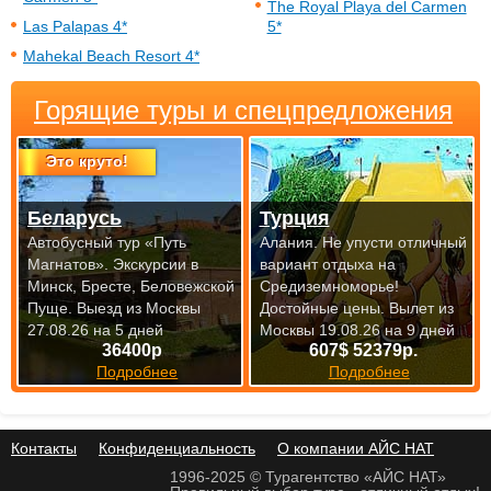
The Royal Playa del Carmen
Las Palapas 4*
5*
Mahekal Beach Resort 4*
Горящие туры и спецпредложения
Это круто!
Беларусь
Турция
Автобусный тур «Путь
Алания. Не упусти отличный
Магнатов». Экскурсии в
вариант отдыха на
Минск, Бресте, Беловежской
Средиземноморье!
Пуще.
Выезд из Москвы
Достойные цены.
Вылет из
27.08.26 на 5 дней
Москвы 19.08.26 на 9 дней
36400р
607$ 52379р.
Подробнее
Подробнее
Контакты
Конфиденциальность
О компании АЙС НАТ
1996-2025 © Турагентство «АЙС НАТ»