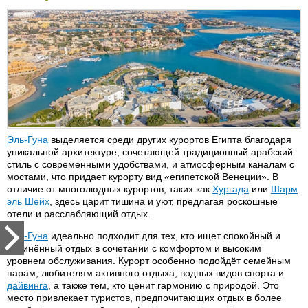
Steigenberger Aida Verdi)
Cataract 4*
Shams Alam Resort 4*
Laguna 3*
Waves 3*
Cinderella Beach 3*
Sol Y Mar Solaya 5*
Yasmina 2*
Domina Marsa Alam 5*
Sol Y Mar Solitare 4*
Zahabia 3*
Iberotel Coraya Beach Resort
Utopia Beach Club 4*
5*
Zak Royal Wings 2*
Эль-Гуна
выделяется среди других курортов Египта благодаря
уникальной архитектуре, сочетающей традиционный арабский
стиль с современными удобствами, и атмосферным каналам с
мостами, что придает курорту вид «египетской Венеции». В
отличие от многолюдных курортов, таких как
Хургада
или
Шарм
эль Шейх
, здесь царит тишина и уют, предлагая роскошные
отели и расслабляющий отдых.
Эль-Гуна
идеально подходит для тех, кто ищет спокойный и
уединённый отдых в сочетании с комфортом и высоким
уровнем обслуживания. Курорт особенно подойдёт семейным
парам, любителям активного отдыха, водных видов спорта и
дайвинга
, а также тем, кто ценит гармонию с природой. Это
место привлекает туристов, предпочитающих отдых в более