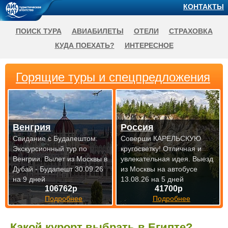
КОНТАКТЫ
ПОИСК ТУРА
АВИАБИЛЕТЫ
ОТЕЛИ
СТРАХОВКА
КУДА ПОЕХАТЬ?
ИНТЕРЕСНОЕ
Горящие туры и спецпредложения
Венгрия
Россия
Свидание с Будапештом.
Соверши КАРЕЛЬСКУЮ
Экскурсионный тур по
кругосветку! Отличная и
Венгрии.
Вылет из Москвы в
увлекательная идея.
Выезд
Дубай - Будапешт 30.09.26
из Москвы на автобусе
на 9 дней
13.08.26 на 5 дней
106762р
41700р
Подробнее
Подробнее
Какой курорт выбрать в Египте?