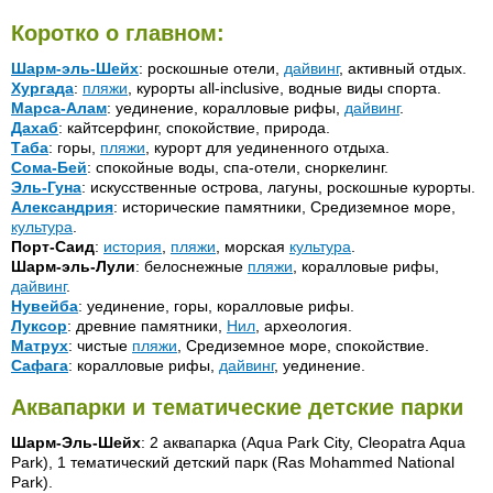
Коротко о главном:
Шарм-эль-Шейх
: роскошные отели,
дайвинг
, активный отдых.
Хургада
:
пляжи
, курорты all-inclusive, водные виды спорта.
Марса-Алам
: уединение, коралловые рифы,
дайвинг
.
Дахаб
: кайтсерфинг, спокойствие, природа.
Таба
: горы,
пляжи
, курорт для уединенного отдыха.
Сома-Бей
: спокойные воды, спа-отели, сноркелинг.
Эль-Гуна
: искусственные острова, лагуны, роскошные курорты.
Александрия
: исторические памятники, Средиземное море,
культура
.
Порт-Саид
:
история
,
пляжи
, морская
культура
.
Шарм-эль-Лули
: белоснежные
пляжи
, коралловые рифы,
дайвинг
.
Нувейба
: уединение, горы, коралловые рифы.
Луксор
: древние памятники,
Нил
, археология.
Матрух
: чистые
пляжи
, Средиземное море, спокойствие.
Сафага
: коралловые рифы,
дайвинг
, уединение.
Аквапарки и тематические детские парки
Шарм-Эль-Шейх
: 2 аквапарка (Aqua Park City, Cleopatra Aqua
Park), 1 тематический детский парк (Ras Mohammed National
Park).