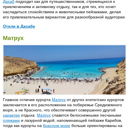
Дахаб
подходит как для путешественников, стремящихся к
приключениям и активному отдыху, так и для тех, кто хочет
насладиться спокойствием и живописными пейзажами, делая
его привлекательным вариантом для разнообразной аудитории.
Отели в Дахабе
Coralia Club 4*
Novotel 4*
Матрух
Dahab Bay 4* (бывш. Helnan
Oasis Resort 4*
Dahab)
Swiss Inn Golden Beach 4*
Hilton Dahab 5*
Главное отличие курорта
Матрух
от других египетских курортов
заключается в его расположении на побережье Средиземного
моря, а не Красного, что обеспечивает совершенно другой
характер
отдыха.
Матрух
славится белоснежными песчаными
пляжами
и лазурной водой, напоминающей пейзажи Карибов,
тогда как курорты на
Красном море
больше ориентированы на