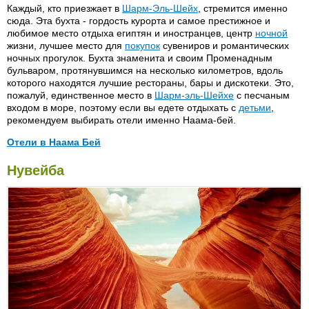
Sharm Life)
Каждый, кто приезжает в
Шарм-Эль-Шейх
, стремится именно
Beach Albatros 4*
сюда. Эта бухта - гордость курорта и самое престижное и
Orient Grand resort 4*
любимое место отдыха египтян и иностранцев, центр
ночной
Blue Reef 2*
Palermo 3*
жизни, лучшее место для
покупок
сувениров и романтических
Calimera Hauza Beach 4*
ночных прогулок. Бухта знаменита и своим Променадным
Partner Turquoise 4*
бульваром, протянувшимся на несколько километров, вдоль
Cataract Layalina 3*
Pyramiza Resort 5*
которого находятся лучшие рестораны, бары и дискотеки. Это,
Cataract Resort 4*
пожалуй, единственное место в
Шарм-эль-Шейхе
с песчаным
Radisson SAS 5*
входом в море, поэтому если вы едете отдыхать с
детьми
,
Cleopatra Tsokkos 4*
Raouf International 5*
рекомендуем выбирать отели именно Наама-бей.
Club El Faraana (King
Reef Oasis 5*
Senefro) 4*
Отели в Наама Бей
Regency Sharm 3* (Duving
Club Reef 4*
Center)
Al Bostan (El Boustan) 4*
Kahramana 4*
Нувейба
Club Z 2*
Renaissance Golden Veiw
Eden Rock 3*
Kanabesh 4*
Comfort El Diwan 4*
Beach Resort 5* (бывш.
Falcon Al Diar 3*
Mariott Front 5*(бывш. Mariott
Marriott Renaissance)
Concorde El Salam (Front
Beach Resort)
Ghazala Front 4*
Area) 5*
Ritz Carlton 5*
Movenpick Jolie Ville 5*
Ghazala Gardens 3*
Concorde El Salam (Sports
Royal Albatros Moderna 5*
New Tower 4*
Area) 5*
Halomy Sharm Village
Royal Grand Sharm 5*
(Halomy Sharm) 3*
Novotel 4*
Conrad Hilton International 5*
Royal Paradise 4*
Helnan Marina 4*
Sanafir Village 4*
Coral Bay 5*
Royal Rojana 4*
Hilton Fayrouz 4*
Sharm Holiday 3*