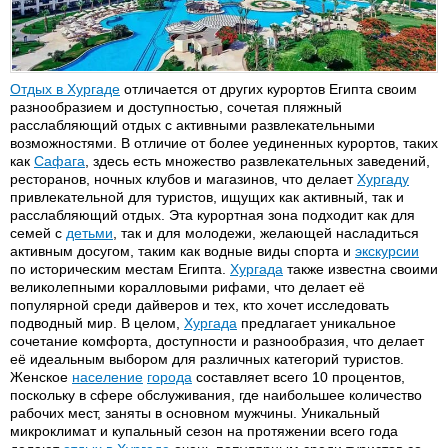
Отдых в Хургаде
отличается от других курортов Египта своим
разнообразием и доступностью, сочетая пляжный
расслабляющий отдых с активными развлекательными
возможностями. В отличие от более уединенных курортов, таких
как
Сафага
, здесь есть множество развлекательных заведений,
ресторанов, ночных клубов и магазинов, что делает
Хургаду
привлекательной для туристов, ищущих как активный, так и
расслабляющий отдых. Эта курортная зона подходит как для
семей с
детьми
, так и для молодежи, желающей насладиться
активным досугом, таким как водные виды спорта и
экскурсии
по историческим местам Египта.
Хургада
также известна своими
великолепными коралловыми рифами, что делает её
популярной среди дайверов и тех, кто хочет исследовать
подводный мир. В целом,
Хургада
предлагает уникальное
сочетание комфорта, доступности и разнообразия, что делает
её идеальным выбором для различных категорий туристов.
Женское
население
города
составляет всего 10 процентов,
поскольку в сфере обслуживания, где наибольшее количество
рабочих мест, заняты в основном мужчины. Уникальный
микроклимат и купальный сезон на протяжении всего года