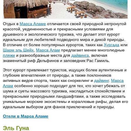
Grand Seas Hostmark 5*
Sonesta Pharaon 5*(бывш.
Grand Plaza 4*+
Melia Pharaon)
Hawai 3*
Souvenir 3*
Отдых в
Марса Аламе
отличается своей природной нетронутой
Helnan Regina 4* (сейчас
Steigenberger Aida Verdi 4*
красотой, уединенностью и прекрасными условиями для
Regina Style)
душевного и экологического туризма, что делает этот курорт
Sultan Beach 4*
Hilton Plaza 5*
идеальным для любителей подводного мира и дикой природы.
Sultana 3*
В отличие от более популярных курортов, таких как
Хургада
или
Hilton Resort 4*+
Шарм эль Шейх
,
Марса Алам
предлагает менее многолюдные
Sun & Sea 3*
Hilton Long Beach Resort 5*
пляжи
и разнообразные места для
дайвинга
, включая
Sunrise Holidays 4*
знаменитый риф Дельфинов и заповедник Рас Гамиль.
Holiday Inn Resort Hurgada 4*
Sunrise Select Garden Beach
Hor Palace 3*
Этот курорт привлекает туристов, ищущих более аутентичные и
4*
глубокие впечатления от природы, а также поклонников
Horus 2*
Sunrise Palacio Resort 5*
активных видов спорта, таких как сноркелинг и
дайвинг
.
Марса
Iberotel Arabella 4*
Алам
особенно хорошо подходит для тех, кто хочет убежать от
Terrace 2* (бывш. Triton
шума и суеты массового туризма, насладиться спокойствием и
Iberotel Saraya Suites Resort
Empire Terrace)
прекрасными природными ландшафтами, а также исследовать
5*
Triton Empire Beach 3*
уникальные морские экосистемы и коралловые рифы, делая его
Intercontinental 5*
(бывш. Three Corners Village)
идеальным выбором для фанов приключений и природы.
Jasmin Village 3*
Triton Empire 3* (бывш. Three
Отели в Марса Аламе
Corners Empire)
King Tut Resort 4*
Akassia Swiss Resort 5*
Kahramana Beach Resort 5*
Verdi 3* (см. также
Эль Гуна
La Perla 3*