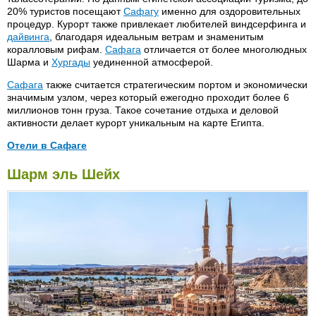
20% туристов посещают
Сафагу
именно для оздоровительных
процедур. Курорт также привлекает любителей виндсерфинга и
дайвинга
, благодаря идеальным ветрам и знаменитым
коралловым рифам.
Сафага
отличается от более многолюдных
Шарма и
Хургады
уединенной атмосферой.
Сафага
также считается стратегическим портом и экономически
значимым узлом, через который ежегодно проходит более 6
миллионов тонн груза. Такое сочетание отдыха и деловой
активности делает курорт уникальным на карте Египта.
Отели в Сафаге
Amira Safaga 3*
Safaga Paradise 3*
Шарм эль Шейх
Holliday Inn 4*
Sharms Safaga 4* (бывший
Holiday Inn 5*)
Menaville 4*
Tree Corners Amira Safaga 3*