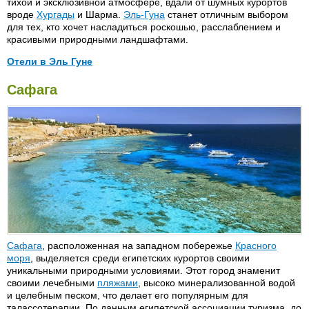
тихой и эксклюзивной атмосфере, вдали от шумных курортов
вроде
Хургады
и Шарма.
Эль-Гуна
станет отличным выбором
для тех, кто хочет насладиться роскошью, расслаблением и
красивыми природными ландшафтами.
Отели в Эль Гуне
Arena Inn 4*
Rahina 4*
Сафага
Captains Inn 3*
Sheraton Miramar 5*
Dawar el Omda 4*
Sonesta Paraisio 4*
El Khain 3*
Steigenberger Golf Resort 5*
LTI Paradisio Beach 5*
Sultan Bay (Swiss Inn) 4*
Movienpick el Guna 5*
Three Corners Rihana Resort
4*
Ocean View 4*
Turtles Inn 3*
Сафага
, расположенная на западном побережье
Красного
моря
, выделяется среди египетских курортов своими
уникальными природными условиями. Этот город знаменит
своими лечебными
пляжами
, высоко минерализованной водой
и целебным песком, что делает его популярным для
талассотерапии. По данным египетской ассоциации туризма, до