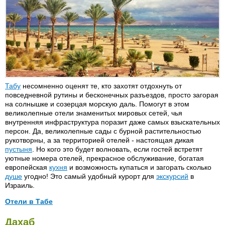
Sierra Resort 4*
Hilton Nuweiba 4*
Gardenia (Gardenia Plaza) 4*
Sinai Garden 4*
Ghazala 4*
Sinai Grand 5*
Ghazala Village 4*
Sinai Groove 4*
Grand Azure 4*+ (сечас LTI
Royal Grand Azur 5*)
Sofitel Coralia 5*
Hauza Beach 5*
Sol & Mar Royal Sharming Inn
3*
Hauza Land Resort 4*
Табу
несомненно оценят те, кто захотят отдохнуть от
Sol Melia Sharm 4*
повседневной рутины и бесконечных разъездов, просто загорая
Hayatt 5*
на солнышке и созерцая морскую даль. Помогут в этом
Sonesta Beach Resort 4*
Hilton Sharm Dreams 5*
великолепные отели знаменитых мировых сетей, чья
(бывш. Hilton Dreams Resort)
Sonesta Club 3*
внутренняя инфраструктура поразит даже самых взыскательных
персон. Да, великолепные сады с бурной растительностью
Hilton Shark Bay 4*
Sun Rise 2*
рукотворны, а за территорией отелей - настоящая дикая
Hilton Waterfalls 5*
Sun Shaine 3* (бывш. Golden
пустыня
. Но кого это будет волновать, если гостей встретят
Palace) 3*
уютные номера отелей, прекрасное обслуживание, богатая
Holiday Inn Resort 4*
европейская
кухня
и возможность купаться и загорать сколько
The Rock 4*
Holiday Inn Amphoras 4*
душе
угодно! Это самый удобный курорт для
экскурсий
в
Tree Corners Palmira 4*
Израиль.
Horizon Sharm 3*
Three Corners Kiroseiz Resort
Отели в Табе
Host Mark Oriental Resort 5*
5* (бывш. Safir Kiroseiz 4*)
Iberotel Club Fanara 4*
Hyatt Regency Taba 5*
Salah El Deen Taba 3*+
Дахаб
Tropicana Garden Palm