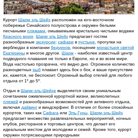
Курорт
Шарм эль Шейх
расположен на юго-восточном
побережье Синайского полуострова и окружен белыми
песчаными
пляжами
, омываемыми кристально чистыми водами
Красного моря
.
Шарм эль Шейх
предлагает гостям
разнообразные
экскурсии
:
сафари
в
пустыне
, прогулки на
верблюдах в компании
бедуинов
, посещение
монастыря святой
Екатерины
и многое другое.
Шарм
- наиболее известный центр
подводного плавания не только в Европе, но и во всем мире.
Вода настолько прозрачна, что видно дно. Огромное количество
разноцветных
рыб
плавает здесь бок о бок, и ваше присутствие
их, кажется, не беспокоит. Огромный выбор отелей для любого
отдыха от 1* до 5*.
Отдых в
Шарм-эль-Шейхе
выделяется своим уникальным
сочетанием оживленной курортной жизни, великолепных
пляжей
и разнообразных возможностей для активного отдыха,
включая
дайвинг
и виндсерфинг. В отличие от более спокойных
курортов, таких как
Сафага
или
Эль-Гуны
,
Шарм-эль-Шейх
предлагает множество развлекательных мероприятий, ночных
клубов, ресторанов и торговых центров, что делает его
идеальным местом для молодежи и семей. Кроме того, курорт
окружен потрясающими природными