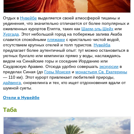
Coral Beach Montazah 4*
Rosetta 4*
Hilton Sharm Dreams 5*
Tiran Village 3*
Coral Beach Tiran 4*
Sabena Marmara 4* (бывш.
Iberotel Lido 4*
Отдых в
Нувейбе
выделяется своей атмосферой тишины и
Creative Grand Sharm Resort
Casablanca)
уединения, что значительно отличается от более популярных и
4*
Sanafir Village 4*
оживленных курортов Египта, таких как
Шарм-эль-Шейх
или
Creative Mexicana Sharm
Хургада
. Этот небольшой город на побережье залива Акаба
Savoy 5* (бывш. Le Meridien)
Resort 3*
славится спокойными
пляжами
с кристально чистой водой,
Sea Club 5*
отсутствием крупных отелей и толп туристов.
Нувейба
Days Inn Gafy Resort 4*
предлагает более аутентичный опыт: тут можно остановиться в
Sea Life 4*
Dive Inn Swiss Resort 4*
уютных бунгало или кемпингах прямо у воды, наслаждаясь
Seti Sharm 4*
видом на Синайские горы и соседние Иорданию или
Domina Coral Bay 5*
Саудовскую Аравию. Отсюда удобно совершать
экскурсии
в
Sharm Club Village 4*
Domina Gardenia Plaza 4*
пределах Синая (до
Горы Моисея
и
монастыря Св. Екатерины
Sharm Life 3*
— 110 км). Этот курорт привлекает любителей природы,
Dreams Beach 5*
дайвинга
, сноркелинга и тех, кто ищет отдохновения вдали от
Sharm Plaza 5* (бывш. Crown
El Faraana Club (King
шумной суеты.
Plaza)
Senefro) 4*
Sharm Reef 3*
Отели в Нувейбе
Falcon Hills 3*
Sharm Star 3*
Fayrouz Hilton Sharm 4*
Dolphin Nuweiba 4*
Regina Nuweiba 3*
Таба
Sol Y Mar Sharming Inn 4*
Fantasia 3*
Domina Nuweiba Holiday
Safari Nuweiba 3*
Sheraton Sharm 5*
Village 4*
Fantazya Land 3*
Tropicana Nuweiba 4*
Sheraton Sharm Resort 4*
Helnan Nuweiba 4*
Four Season Resort 5*