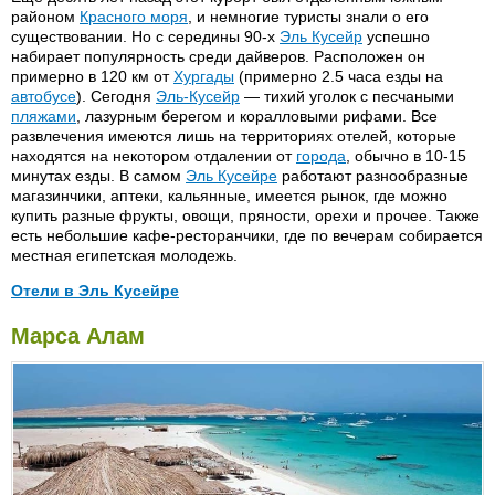
Safir 4*
районом
Красного моря
, и немногие туристы знали о его
El Mashrabia Sindbad 4*
существовании. Но с середины 90-х
Эль Кусейр
успешно
Sahara 3*
El Samaka Club 3*
набирает популярность среди дайверов. Расположен он
Sand Beach 3*
примерно в 120 км от
Хургады
(примерно 2.5 часа езды на
El Taiba 3*
автобусе
). Сегодня
Эль-Кусейр
— тихий уголок с песчаными
Sea Garden 3*
El Tikiya 4*
пляжами
, лазурным берегом и коралловыми рифами. Все
Sea Gull 5*
развлечения имеются лишь на территориях отелей, которые
Triton Empire Beach Resort 3*
находятся на некотором отдалении от
города
, обычно в 10-15
Sea Star (Bue Rivage) 5*
Fantasia Appart 2*
минутах езды. В самом
Эль Кусейре
работают разнообразные
Sea View 2*
магазинчики, аптеки, кальянные, имеется рынок, где можно
Friendship Village 2*+
купить разные фрукты, овощи, пряности, орехи и прочее. Также
Shedwan Golden Beach 3*
Geisum Village 3*
есть небольшие кафе-ресторанчики, где по вечерам собирается
Sheraton Soma Bay 5*
местная египетская молодежь.
Giftun 4*
Shooting Star 2*
Golden Five 5*
Отели в Эль Кусейре
Sindbad Inn 2*
Golden Five Club 4*
Akassia Swiss Resort 4*
Movenpick EL Quseir 4*
Марса Алам
Sindbad Beach Resort 4*
Golden Sun 2*
Flamenko 4*
Sindirella Beach 3*
Sindbad Aqua Park 4*
Golf 2*
Iberotel Coraya Beach Resort
Utopia Beach Club 4*
Sindbad Miramar 2*
Grand 4*
5*
Siva Garden Beach 5*
Grand Azur 4*
Solymar Inn Les Rois 4*
Grand Azur Horizon 5*
Solymar Zaafarana 5*