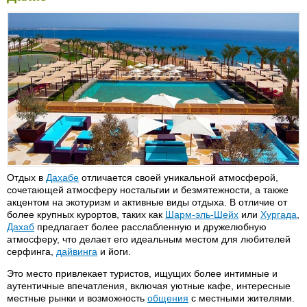
Iberotel Palace 5*
Resort 4*
Hilton Taba Resort 5*
Sol Y Mar Sea Star Resort
Taba 4* (бывш. Sea Star
Intercontinental 5*
бывш. Tropicana Grand Azur
Resort Taba)
4*+ (сейчас LTI Royal Grand
Intercontinental Garden Reef
Azur 5*)
Resort 5*
Tropicana Grand Oasis 5*
La Perla 3*
Tropiсana Naama Sun Club 3*
Laguna Vista 5*
Tropiсana Rosetta 4*
Le Meridian Sharm 5* - бывш.
(сейчас Savoy 5*)
Tropiсana Rosetta Hills 3*
LTI Royal Grand Azur 5*
Tropiсana Tivoli 3*
(бывш. Tropicana Grand Azur)
Turquoise 4*
Magic Life 5*
Отдых в
Дахабе
отличается своей уникальной атмосферой,
Uni Sharm 3*
сочетающей атмосферу ностальгии и безмятежности, а также
Mangroovy Village 3*
Valtur Sinai Grand 5*
акцентом на экотуризм и активные виды отдыха. В отличие от
Mariott Mountain 5*
более крупных курортов, таких как
Шарм-эль-Шейх
или
Хургада
,
Valtur Sinai Groove 4*
Дахаб
предлагает более расслабленную и дружелюбную
Zouara 3*
атмосферу, что делает его идеальным местом для любителей
серфинга,
дайвинга
и йоги.
Это место привлекает туристов, ищущих более интимные и
аутентичные впечатления, включая уютные кафе, интересные
местные рынки и возможность
общения
с местными жителями.