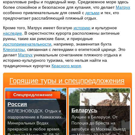
коралловые рифы и подводный мир. Средиземное море здесь
более спокойное и безопасное для купания, что делает
Матрух
особенно привлекательным для семей с
детьми
и тех, кто
предпочитает расслабляющий пляжный отдых.
Кроме того, Матрyх имеет богатую
историю
и культурное
наследие
. В окрестностях курорта расположены античные
руины, такие как римские бани, и природные
достопримечательности
, например, знаменитая бухта
Клеопатры
, связанная с легендами о египетской царице. Это
делает
Матрух
уникальным сочетанием пляжного отдыха и
историко-культурного туризма, чего нельзя найти на
традиционных курортах
Красного моря
.
Горящие туры и спецпредложения
Спецпредложение
Россия
Беларусь
ЖЕЛЕЗНОВОДСК. Отдых и
оздоровление в Кавказских
Лучшее в Беларуси. От
Минеральных Водах
Полоцка до Бреста на
прекрасно
в любое время.
автобусе из Москвы.
Выезд
Вылет из Москвы 25.08.26
из Москвы 30.10.26 на 7