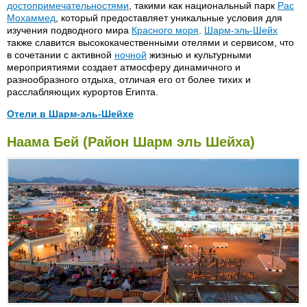
достопримечательностями
, такими как национальный парк
Рас
Мохаммед
, который предоставляет уникальные условия для
изучения подводного мира
Красного моря
.
Шарм-эль-Шейх
также славится высококачественными отелями и сервисом, что
в сочетании с активной
ночной
жизнью и культурными
мероприятиями создает атмосферу динамичного и
разнообразного отдыха, отличая его от более тихих и
расслабляющих курортов Египта.
Отели в Шарм-эль-Шейхе
Aida Beach 3*
Maxim Plaza 5*
Наама Бей (Район Шарм эль Шейха)
Aida Partners 4*
Movenpick Aqua Park and
Golf 5*
Aida Sharm 4*
Naama Bay 5*
Albatros New Moderna 5*
Naama Sun Club 3*
Amar Sina 3*
New Helnan Marina 4*
Amar Sinai 3*
New Tiran 3*
Amarein 3*
Noria Resort 4*
Badawia Creative 3*
Nubian Village 4*
Baron 5*
Ocean Lodge 3* (сейчас
Barracuda 2*