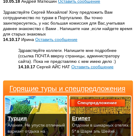
10.05.18
Андрей Матюшин
Оставить сообщение
Здравствуйте Сергей Михайлов! Хочу предложить Вам
сотрудничество по турам в Португалию. Вы точно
заинтересуетесь, у нас большая комиссия для Вас,учитывая
давнее знакомство с Вами . Напишите нам ,если найдете время
для старых знакомых
14.10.17
Ирина
Оставить сообщение
Здравствуйте коллеги. Напишите мне подробнее
(ссылка ПОЧТА вверху страницы, администратору
сайта). Пока не представляю с кем имею дело :)
14.10.17
Сергей АЙС НАТ
Оставить сообщение
Горящие туры и спецпредложения
Спецпредложение
Турция
Египет
Алания. Не упусти отличный
Отдохни в шикарных отелях
вариант отдыха на
5* в Шарм эль Шейхе.