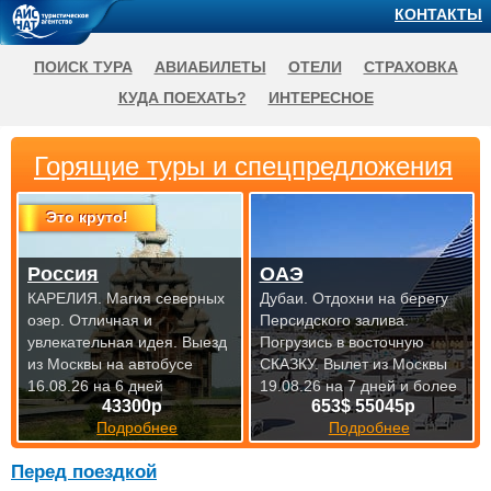
КОНТАКТЫ
ПОИСК ТУРА
АВИАБИЛЕТЫ
ОТЕЛИ
СТРАХОВКА
КУДА ПОЕХАТЬ?
ИНТЕРЕСНОЕ
Горящие туры и спецпредложения
Это круто!
Россия
ОАЭ
КАРЕЛИЯ. Магия северных
Дубаи. Отдохни на берегу
озер. Отличная и
Персидского залива.
увлекательная идея.
Выезд
Погрузись в восточную
из Москвы на автобусе
СКАЗКУ.
Вылет из Москвы
16.08.26 на 6 дней
19.08.26 на 7 дней и более
43300р
653$ 55045р
Подробнее
Подробнее
Перед поездкой