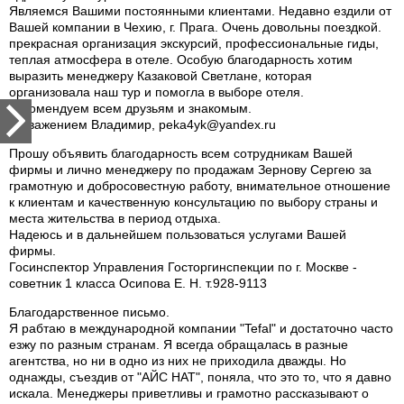
Являемся Вашими постоянными клиентами. Недавно ездили от
Вашей компании в Чехию, г. Прага. Очень довольны поездкой.
прекрасная организация экскурсий, профессиональные гиды,
теплая атмосфера в отеле. Особую благодарность хотим
выразить менеджеру Казаковой Светлане, которая
организовала наш тур и помогла в выборе отеля.
Рекомендуем всем друзьям и знакомым.
С уважением Владимир, peka4yk@yandex.ru
Прошу объявить благодарность всем сотрудникам Вашей
фирмы и лично менеджеру по продажам Зернову Сергею за
грамотную и добросовестную работу, внимательное отношение
к клиентам и качественную консультацию по выбору страны и
места жительства в период отдыха.
Надеюсь и в дальнейшем пользоваться услугами Вашей
фирмы.
Госинспектор Управления Госторгинспекции по г. Москве -
советник 1 класса Осипова Е. Н. т.928-9113
Благодарственное письмо.
Я рабтаю в международной компании "Tefal" и достаточно часто
езжу по разным странам. Я всегда обращалась в разные
агентства, но ни в одно из них не приходила дважды. Но
однажды, съездив от "АЙС НАТ", поняла, что это то, что я давно
искала. Менеджеры приветливы и грамотно рассказывают о