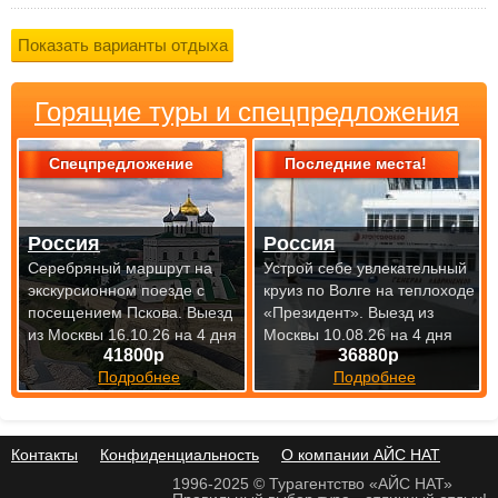
Горящие туры и спецпредложения
Спецпредложение
Последние места!
Россия
Россия
Серебряный маршрут на
Устрой себе увлекательный
экскурсионном поезде с
круиз по Волге на теплоходе
посещением Пскова.
Выезд
«Президент».
Выезд из
из Москвы 16.10.26 на 4 дня
Москвы 10.08.26 на 4 дня
41800р
36880р
Подробнее
Подробнее
Контакты
Конфиденциальность
О компании АЙС НАТ
1996-2025 © Турагентство «АЙС НАТ»