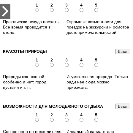
1
2
3
4
5
Практически некуда поехать.
Огромные возможности для
Все время проводится в
поездок на экскурсии и осмотра
отеле.
достопримечательностей.
КРАСОТЫ ПРИРОДЫ
1
2
3
4
5
Природы как таковой
Изумительная природа. Только
особенно и нет: город,
ради нее сюда можно
пустыня и т. п.
приезжать.
ВОЗМОЖНОСТИ ДЛЯ МОЛОДЕЖНОГО ОТДЫХА
1
2
3
4
5
Совершенно не подходит для
Идеальный вариант для