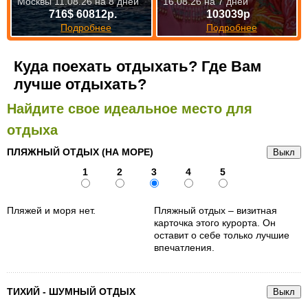
Москвы 11.08.26 на 8 дней
16.08.26 на 7 дней
716$ 60812р.
103039р
Подробнее
Подробнее
Куда поехать отдыхать? Где Вам
лучше отдыхать?
Найдите свое идеальное место для
отдыха
ПЛЯЖНЫЙ ОТДЫХ (НА МОРЕ)
1
2
3
4
5
Пляжей и моря нет.
Пляжный отдых – визитная
карточка этого курорта. Он
оставит о себе только лучшие
впечатления.
ТИХИЙ - ШУМНЫЙ ОТДЫХ