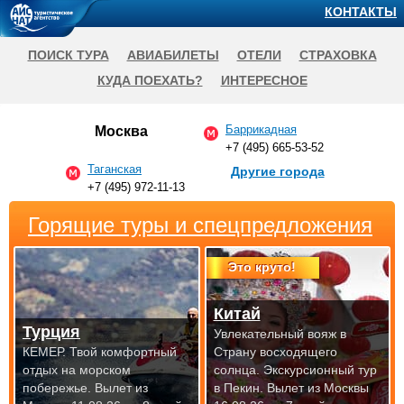
КОНТАКТЫ
ПОИСК ТУРА
АВИАБИЛЕТЫ
ОТЕЛИ
СТРАХОВКА
КУДА ПОЕХАТЬ?
ИНТЕРЕСНОЕ
Баррикадная
Москва
+7 (495) 665-53-52
Таганская
Другие города
+7 (495) 972-11-13
Горящие туры и спецпредложения
Это круто!
Китай
Турция
Увлекательный вояж в
КЕМЕР. Твой комфортный
Страну восходящего
отдых на морском
солнца. Экскурсионный тур
побережье.
Вылет из
в Пекин.
Вылет из Москвы