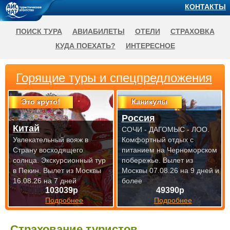
КОНТАКТЫ
ПОИСК ТУРА
АВИАБИЛЕТЫ
ОТЕЛИ
СТРАХОВКА
КУДА ПОЕХАТЬ?
ИНТЕРЕСНОЕ
Горящие туры и спецпредложения
Это круто!
Каникулы
Россия
Китай
СОЧИ - ДАГОМЫС - ЛОО.
Увлекательный вояж в
Комфортный отдых с
Страну восходящего
питанием на Черноморском
солнца. Экскурсионный тур
побережье.
Вылет из
в Пекин.
Вылет из Москвы
Москвы 07.08.26 на 9 дней и
16.08.26 на 7 дней
более
103039р
49390р
Подробнее
Подробнее
Страхование туристов