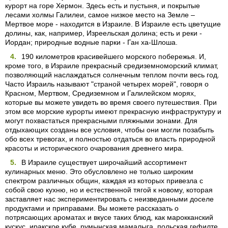
курорт на горе Хермон. Здесь есть и пустыня, и покрытые
лесами холмы Галилеи, самое низкое место на Земле –
Мертвое море - находится в Израиле. В Израиле есть цветущие
долины, как, например, Изреельская долина; есть и реки -
Иордан; природные водные парки - Ган ха-Шлоша.
190 километров красивейшего морского побережья. И,
кроме того, в Израиле прекрасный средиземноморский климат,
позволяющий наслаждаться солнечным теплом почти весь год.
Часто Израиль называют "страной четырех морей", говоря о
Красном, Мертвом, Средиземном и Галилейском морях,
которые вы можете увидеть во время своего путешествия. При
этом все морские курорты имеют прекрасную инфраструктуру и
могут похвастаться прекрасными пляжными зонами. Для
отдыхающих созданы все условия, чтобы они могли позабыть
обо всех тревогах, и полностью отдаться во власть природной
красоты и исторического очарования древнего мира.
В Израиле существует широчайший ассортимент
кулинарных меню. Это обусловлено не только широким
спектром различных общин, каждая из которых привезла с
собой свою кухню, но и естественной тягой к новому, которая
заставляет нас экспериментировать с неизведанными доселе
продуктами и приправами. Вы можете рассказать о
потрясающих ароматах и вкусе таких блюд, как марокканский
кускус, иракское кубе, румынская мамалыга, польская гефилте