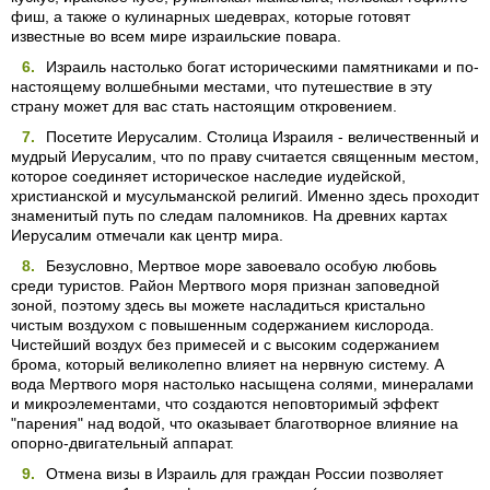
фиш, а также о кулинарных шедеврах, которые готовят
известные во всем мире израильские повара.
Израиль настолько богат историческими памятниками и по-
настоящему волшебными местами, что путешествие в эту
страну может для вас стать настоящим откровением.
Посетите Иерусалим. Столица Израиля - величественный и
мудрый Иерусалим, что по праву считается священным местом,
которое соединяет историческое наследие иудейской,
христианской и мусульманской религий. Именно здесь проходит
знаменитый путь по следам паломников. На древних картах
Иерусалим отмечали как центр мира.
Безусловно, Мертвое море завоевало особую любовь
среди туристов. Район Мертвого моря признан заповедной
зоной, поэтому здесь вы можете насладиться кристально
чистым воздухом с повышенным содержанием кислорода.
Чистейший воздух без примесей и с высоким содержанием
брома, который великолепно влияет на нервную систему. А
вода Мертвого моря настолько насыщена солями, минералами
и микроэлементами, что создаются неповторимый эффект
"парения" над водой, что оказывает благотворное влияние на
опорно-двигательный аппарат.
Отмена визы в Израиль для граждан России позволяет