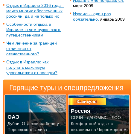
Израиль мне понравился.
Отдых в Израиле 2016 года –
март 2009
мечта многих обеспеченных
Израиль - один раз
россиян, да и не только их
обязательно.
январь 2009
Особенности отдыха в
Израиле: о чем нужно знать
путешественникам
Чем лечение за границей
отличится от
отечественного?
Отдых в Израиле: как
получить максимум
удовольствия от поездки?
Горящие туры и спецпредложения
Каникулы
Россия
ОАЭ
СОЧИ - ДАГОМЫС - ЛОО.
Дубаи. Отдохни на берегу
Комфортный отдых с
Персидского залива.
питанием на Черноморском