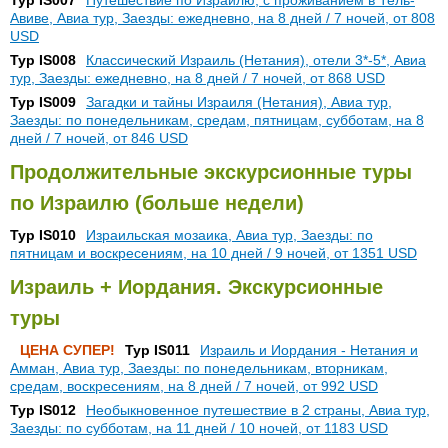
Тур IS007
Путешествие по Израилю, с проживанием в Тель-
Авиве, Авиа тур, Заезды: ежедневно, на 8 дней / 7 ночей, от 808
USD
Тур IS008
Классический Израиль (Нетания), отели 3*-5*, Авиа
тур, Заезды: ежедневно, на 8 дней / 7 ночей, от 868 USD
Тур IS009
Загадки и тайны Израиля (Нетания), Авиа тур,
Заезды: по понедельникам, средам, пятницам, субботам, на 8
дней / 7 ночей, от 846 USD
Продолжительные экскурсионные туры
по Израилю (больше недели)
Тур IS010
Израильская мозаика, Авиа тур, Заезды: по
пятницам и воскресениям, на 10 дней / 9 ночей, от 1351 USD
Израиль + Иордания. Экскурсионные
туры
ЦЕНА СУПЕР!
Тур IS011
Израиль и Иордания - Нетания и
Амман, Авиа тур, Заезды: по понедельникам, вторникам,
средам, воскресениям, на 8 дней / 7 ночей, от 992 USD
Тур IS012
Необыкновенное путешествие в 2 страны, Авиа тур,
Заезды: по субботам, на 11 дней / 10 ночей, от 1183 USD