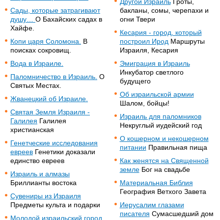
Другой Израиль
Гроты,
Сады, которые затрагивают
бакланы, сомы, черепахи и
душу…
О Бахайских садах в
огни Твери
Хайфе.
Кесария - город, который
Копи царя Соломона.
В
построил Ирод
Маршруты
поисках сокровищ.
Израиля, Кесария
Вода в Израиле.
Эмиграция в Израиль
Инкубатор светлого
Паломничество в Израиль.
О
будущего
Святых Местах.
Об израильской армии
Жванецкий об Израиле.
Шалом, бойцы!
Святая Земля Израиля -
Израиль для паломников
Галилея
Галилея
Некруглый иудейский год
христианская
О кошерном и некошерном
Генетческие исследования
питании
Правильная пища
евреев
Генетики доказали
единство евреев
Как женятся на Священной
земле
Бог на свадьбе
Израиль и алмазы
Бриллианты востока
Материальная Библия
География Ветхого Завета
Сувениры из Израиля
Предметы культа и подарки
Иерусалим глазами
писателя
Сумасшедший дом
Молодой израильский город