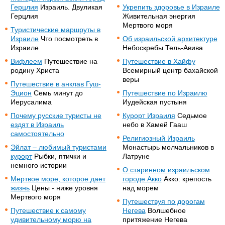
Герцлия
Израиль. Двуликая
Укрепить здоровье в Израиле
Герцлия
Живительная энергия
Мертвого моря
Туристические маршруты в
Израиле
Что посмотреть в
Об израильской архитектуре
Израиле
Небоскребы Тель-Авива
Вифлеем
Путешествие на
Путешествие в Хайфу
родину Христа
Всемирный центр бахайской
веры
Путешествие в анклав Гуш-
Эцион
Семь минут до
Путешествие по Израилю
Иерусалима
Иудейская пустыня
Почему русские туристы не
Курорт Израиля
Седьмое
ездят в Израиль
небо в Хамей Гааш
самостоятельно
Религиозный Израиль
Эйлат – любимый туристами
Монастырь молчальников в
курорт
Рыбки, птички и
Латруне
немного истории
О старинном израильском
Мертвое море, которое дает
городе Акко
Акко: крепость
жизнь
Цены - ниже уровня
над морем
Мертвого моря
Путешествуя по дорогам
Путешествие к самому
Негева
Волшебное
удивительному морю на
притяжение Негева