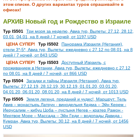
этом списке. О других вариантах туров спрашивайте в
офисах!
АРХИВ Новый год и Рождество в Израиле
Тур IS501
Три моря за неделю, Авиа тур, Вылеты: 27.12, 28.12,
03.01, 04.01, на 8 дней / 7 ночей, от 1197 USD
ЦЕНА СУПЕР!
Тур IS502
Панорама Израиля (Нетания),
отели 3*-5*, Авиа тур, Вылеты: ежедневно с 27.12 по 08.01, на 8
дней / 7 ночей, от 843 USD
ЦЕНА СУПЕР!
Тур IS503
Доступный Израиль, с
проживанием в Нетании, Авиа тур, Вылеты: ежедневно с 27.12
по 08.01, на 8 дней / 7 ночей, от 866 USD
Тур IS504
Загадки и тайны Израиля (Нетания), Авиа тур,
Вылеты: 27.12.19, 28.12.19, 30.12.19, 01.01.20, 03.01.20,
04.01.20, 06.01.20, 08.01.20, на 8 дней / 7 ночей, от 1013 USD
Тур IS505
Земля легенд, преданий и чудес!, Маршрут: Тель
Авив – монастырь Латрун - винодельня Кедма – Эйн Керем -
Иерусалим – кибуц Цоба – пустыня Негев – кратер Рамон -
Мертвое Море – Массада – Эйн Геди – водопады Давида -
Кумран, Авиа тур, Вылеты: 30.12, на 8 дней / 7 ночей, от 1456
USD