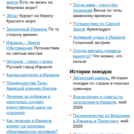
земле
Есть ли жизнь на
Телль-авив - город без
Мертвом море?
перерыва
Весна по тель-
Эйлат
Курорт на берегу
авивскому времени
Красного моря
Путешествие по Святой
Загадочный Израиль
По ту
Земле
Армагеддон
сторону времен
Активный отдых в Израиле
Израиль – Земля
Голанский экстрим
Обетованная
Путешествие
Откуда взялись правила
по святым местам
кашрута?
Что можно, что
Нетания - город у моря
нельзя
Русский город Израиля
Истории поездок
Кардиохирургия в Израиле
Эйлатский камень.
История
Преимущества Тель-
поездки по стране в поисках
Авивской клиники Ихилов
сувенира.
Лечение за рубежом в
Впечатления и советы по
некоторых случаях
экскурсиям в Израиле.
май
единственный шанс на
2009
спасение
Паломничество из Воронежа
Как лечение в Израиле
в Израиль и Палестину.
май
влияет на здоровье
2009
обратившегося человека?