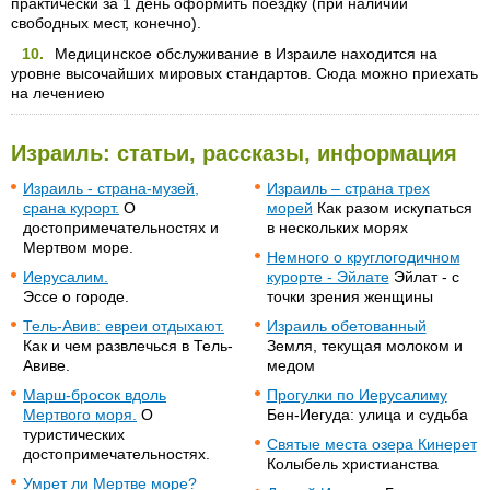
практически за 1 день оформить поездку (при наличии
свободных мест, конечно).
Медицинское обслуживание в Израиле находится на
уровне высочайших мировых стандартов. Сюда можно приехать
на лечениею
Израиль: статьи, рассказы, информация
Израиль - страна-музей,
Израиль – страна трех
срана курорт.
О
морей
Как разом искупаться
достопримечательностях и
в нескольких морях
Мертвом море.
Немного о круглогодичном
Иерусалим.
курорте - Эйлате
Эйлат - с
Эссе о городе.
точки зрения женщины
Тель-Авив: евреи отдыхают.
Израиль обетованный
Как и чем развлечься в Тель-
Земля, текущая молоком и
Авиве.
медом
Марш-бросок вдоль
Прогулки по Иерусалиму
Мертвого моря.
О
Бен-Иегуда: улица и судьба
туристических
Святые места озера Кинерет
достопримечательностях.
Колыбель христианства
Умрет ли Мертве море?