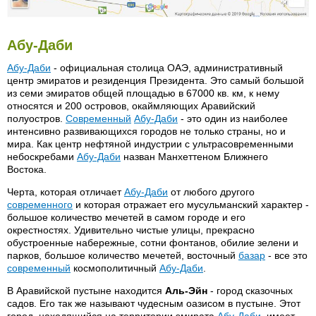
Абу-Даби
Абу-Даби
- официальная столица ОАЭ, административный
центр эмиратов и резиденция Президента. Это самый большой
из семи эмиратов общей площадью в 67000 кв. км, к нему
относятся и 200 островов, окаймляющих Аравийский
полуостров.
Современный
Абу-Даби
- это один из наиболее
интенсивно развивающихся городов не только страны, но и
мира. Как центр нефтяной индустрии с ультрасовременными
небоскребами
Абу-Даби
назван Манхеттеном Ближнего
Востока.
Черта, которая отличает
Абу-Даби
от любого другого
современного
и которая отражает его мусульманский характер -
большое количество мечетей в самом городе и его
окрестностях. Удивительно чистые улицы, прекрасно
обустроенные набережные, сотни фонтанов, обилие зелени и
парков, большое количество мечетей, восточный
базар
- все это
современный
космополитичный
Абу-Даби
.
В Аравийской пустыне находится
Аль-Эйн
- город сказочных
садов. Его так же называют чудесным оазисом в пустыне. Этот
город, находящийся на территории эмирата
Абу-Даби
, имеет