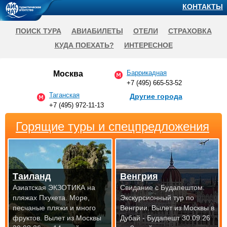
КОНТАКТЫ
ПОИСК ТУРА
АВИАБИЛЕТЫ
ОТЕЛИ
СТРАХОВКА
КУДА ПОЕХАТЬ?
ИНТЕРЕСНОЕ
Баррикадная
Москва
+7 (495) 665-53-52
Таганская
Другие города
+7 (495) 972-11-13
Горящие туры и спецпредложения
Таиланд
Венгрия
Азиатская ЭКЗОТИКА на
Свидание с Будапештом.
пляжах Пхукета. Море,
Экскурсионный тур по
песчаные пляжи и много
Венгрии.
Вылет из Москвы в
фруктов.
Вылет из Москвы
Дубай - Будапешт 30.09.26