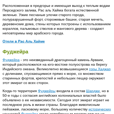
Resort & Towers 5*
Расположенная в предгорье и имеющая выход к теплым водам
Grand Hayatt 5*
Персидского залива, Рас аль Хайма богата естественной
Sochi 3*
Gulf Inn 3*
зеленью. Узкие песчаные улочки старого города,
Sofitel Сity Center 5*
полуразрушенный форт, сторожевые башни, старая мечеть,
Hatta Fort Hotel 4*
деревенские дома, стены которых построены с использованием
Spectrum 3*
Hayatt Regency 5*
кораллов, пальмовых стволов и мангового дерева - создают
St. Georg 4*
неповторимы мир арабского города.
Hilton Dubai Creek 5*
Sun & Sand Hotel 4*
Hilton Dubai Jumeirah 5*
Отели в Рас Аль Хайме
Sweet Palace 3*
Holiday Inn Down Town 4*
Al Hamra Fort 5*
Hilton Ras Al Khaima 5*
Фуджейра
Swiss 3*
Howard Johnson 3*
Bin Majid 3*
Bin Majid Beach Resort 4*
Taj Palace Dubai 5*
Фуджейра
- это неизведанный драгоценный камень Арваии,
Ibis Hotel 3*
который расположился на юго-востоке полуострова на берегу
Towers Rotana 4*
Imperial Suits 4*
Индийского океана. Великолепно возвышающиеся
горы Хаджар
Vendome Plaza 3*
с долинами, спускающимися прямо к морю, со множеством
Intercontinental Dubai 5*
старинных фортов, крепостей и небольших пещер окружают
Versailles 3*
Jebel Ali Golf Resort & SPA 5*
этот эмират со всех сторон.
West 3*
Jebel Ali Palm Three Court 5*
Когда-то территория
Фуджейры
входила в состав
Шарджи
, но в
Weekend 3*
50-е годы с согласия английских колониальных властей было
Jumeirah Beach 5*
объявлено о ее независимости. Сегодня этот эмират играет не
World Trade Centre 5*
Jumeirah Beach Club 5*
последнюю роль в жизни страны. Благодаря живописным
пейзажам, ласковому морю, большому количеству
Jumeira Rotana 4*
исторических
ценностей
Фуджейра
стала излюбленным местом отдыха не