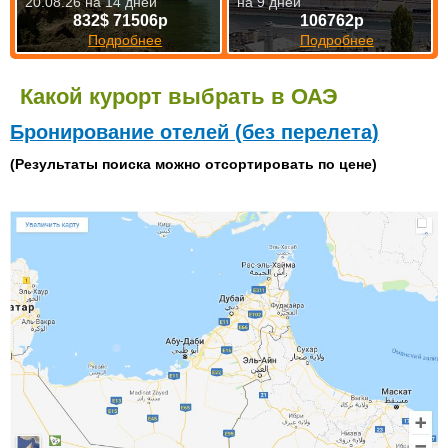
20.08.26 на 14 дней
на 9 дней
832$ 71506р
106762р
Подробнее
Подробнее
Какой курорт выбрать в ОАЭ
Бронирование отелей (без перелета)
(Результаты поиска можно отсортировать по цене)