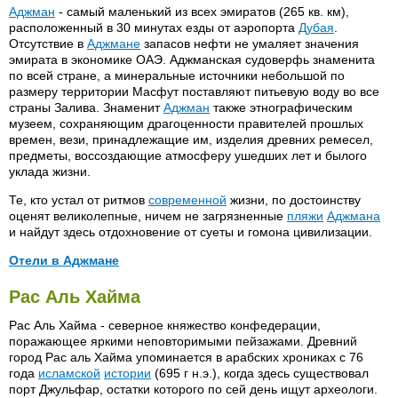
Al Khalidiah Residents - villa
Lou Lou' A Beach Resort 4*
Delmon 4*
Аджман
- самый маленький из всех эмиратов (265 кв. км),
Riviera Hotel 4*
Arabian Beach (быш. Gulf
Marbella Resort 4*
расположенный в 30 минутах езды от аэропорта
Dreamland 2*
Дубая
.
Beach) 3*
Отсутствие в
Аджмане
запасов нефти не умаляет значения
Royal Abjar 5*
Millenium 4*
Dream Palace 2*
эмирата в экономике ОАЭ. Аджманская судоверфь знаменита
Beach Hotel 3*
Royal Empire 4*
Oceanic Hotel 4*
по всей стране, а минеральные источники небольшой по
Dubai Park Hotel 3*
Captain Resort - villa
размеру территории Масфут поставляют питьевую воду во все
Royal Mirage Arabian Court 5*
Radisson SAS 5*
Dubai Marine Beach Resort &
страны Залива. Знаменит
Аджман
также этнографическим
Coral Beach 3*
SPA 5*
Royal Prince 1*
Sharjah Carton Hotel 4*
музеем, сохраняющим драгоценности правителей прошлых
Embassy Suites 5*
времен, вези, принадлежащие им, изделия древних ремесел,
Dubai Palm 3*
Royalton Hotel 3*
Sharjah Grand Hotel 4*
предметы, воссоздающие атмосферу ушедших лет и былого
Golden Beach Motel 3*
Dusit Dubai 5*
Royalton Plaza 4*
Sharjah Rotana 4*
уклада жизни.
Holiday Inn Resort (Shariah
Emirates Towers 5*
Rydges Plaza 4*
Summer Land Motel 3*
Те, кто устал от ритмов
современной
жизни, по достоинству
Continental) 4*
Eureka 2*
Sandras Inn 3*
оценят великолепные, ничем не загрязненные
пляжи
Аджмана
Holiday International 4*
и найдут здесь отдохновение от суеты и гомона цивилизации.
Fairmount 5*
Sands 3*
Four Points by Sheraton Bur
San Marco 2*
Отели в Аджмане
Dubai 4*
Savoy Residence 4*
Ajman Beach 3*
Dana Beach 4*
Рас Аль Хайма
Galaxy Plaza 3*
Shangri-La Hotel 5*
Ajman Kempinski Hotel &
Golden Ring Resort 3*
Рас Аль Хайма - северное княжество конфедерации,
Resort 5*
Sheraton Deira 5*
поражающее яркими неповторимыми пейзажами. Древний
Golden Sands 4*
Sheraton Dubai Hotel &
город Рас аль Хайма упоминается в арабских хрониках с 76
Golden Tulip Aeroplane 4*
Towers 5*
года
исламской
истории
(695 г н.э.), когда здесь существовал
порт Джульфар, остатки которого по сей день ищут археологи.
Golden Tulip Maredias 4*
Sheraton Jumeira Beach