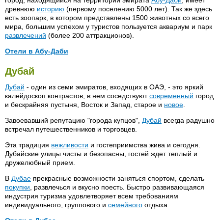
древнюю
историю
(первому поселению 5000 лет). Так же здесь
есть зоопарк, в котором представлены 1500 животных со всего
мира, большим успехом у туристов пользуется аквариум и парк
развлечений
(более 200 аттракционов).
Отели в Абу-Даби
Al Ain Palace Hotel 4*
Hilton Al Ain 5*
Дубай
Al Am Rotana Hotel 5*
Hilton Baynunah Towers 4*
Дубай
- один из семи эмиратов, входящих в ОАЭ, - это яркий
Al Jazira Hotel & Resort 4*
Hilton Corniche 5*
калейдоскоп контрастов, в нем соседствуют
современный
город
и бескрайняя пустыня, Восток и Запад, старое и
новое
.
Beach Rotana Hotel Abu
Inter-Continental Abu Dhabi 5*
Dhabi 5*
Завоевавший репутацию "города купцов",
Дубай
всегда радушно
Jazira Resort Hotel 5*
встречал путешественников и торговцев.
Crowne Plaza 5*
Khalidia Palace Hotel 4*
Gulf Hotel 5
Эта традиция
вежливости
и гостеприимства жива и сегодня.
Le Meridien Abu Dhabi 5*
Дубайские улицы чисты и безопасны, гостей ждет теплый и
Emirates Palace 6*
Sheraton Abu Dhabi 5*
дружелюбный прием.
Hotel Intercontinental Al Ain 5*
В
Дубае
прекрасные возможности заняться спортом, сделать
Hilton Abu Dhabi 5*
покупки
, развлечься и вкусно поесть. Быстро развивающаяся
индустрия туризма удовлетворяет всем требованиям
индивидуального, группового и
семейного
отдыха.