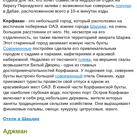
Beit Al Bahar Villas 5*
Nihal 3*
берегу Персидского залива с возможностью совершить
покупки
Broadway 3*
в Дабае, расположенном всего в 10-и минутах езды.
Novotel 4*
Burj Al Arab Tower 6*
Oasis Beach 4*
Корфакан
- это небольшой город, который расположен на
California 2*
восточном побережье ОАЭ, южнее города
Шарджи
, на очень
Orchid 4*
большом расстоянии от него. Но, несмотря на его
Capitol Hotel 4*
Panorama 3*
отдаленность, он также является территорией эмирата Шаржа.
Carlton Tower 4*
Этот старинный город занимает южную часть бухты.
Pavilion 3*
Современные
постройки сделали его привлекательным
Casablanca 2*
Peninsula 3*
городом с садами и парками, кафетериями и красивой
City Centre Hotel & Residence
набережной. Недалеко от песчаного
пляжа
, на вершине скалы
Piccadilli 3*
возвышается Белый Дворец - одна из главных
City King 2*
Quality Inn Horizon 4*
достопримечательностей Корфакана. У подножия гор, севернее
Claridge 3*
бухты выстроен большой
современный
отель Океаник, куда
Rafee 2*
приезжают туристы провести свой отпуск в одном из
Comfort Inn Hotel 3*
Rihab Rotana Suites 4*
красивейших мест ОАЭ. В южной части Корфаканской бухты,
Commodore 4*
где наиболее глубокая вода, построен порт. Остров Корфакан
Ramada Dubai Continental 4*
включает в себя ряд небольших деревень, жители которых
Conrad 2*
Ramee International 3*
заняты традиционным сельским хозяйством. Они выращивают
Crown Plaza 5*
финиковые пальмы, овощи, кукурузу, цитрусовые, манго.
Regent Palace 4*
Dar Al Sondos Suites Hotel
Отели в Шардже
Renaissance 5*
Apartment by Le Meridien APT
Rimal Rotana Suites 5*
Al Bustan 3*
Howard Johnson 4*
Deira Park 2*
Аджман
Ritz Carlton 5*