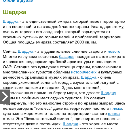
Отели в Дубае
Admiral Plaza Hotel 4*
Land Mark 3*
Шарджа
Airport Hotel 4*
Landmark Plaza 3*
Шарджа
- это единственный эмират, который имеет территорию
Al Batra 3*
Le Meridien Jumeria 5*
и на восточной, и на западной частях страны. Благодаря этому,
очень интересен его ландшафт, который варьируется от
Al Bustan Residence 4*
Le Meridien Dubai 5*
огромных пустынь до горных цепей и прибрежной территории.
Al Bustan Rotana 5*
Le Meridian Mina Seyahi 5*
Общая площадь эмирата составляет 2600 кв. км.
Al Khaleej Palace Hotel 4*
Lord's Hotel 4*
Сейчас
Шарджа
- это удивительное слияние старого и
нового
.
Многие из лучших восточных
базаров
находятся в этом эмирате
Al Khaleej Hotel
Marco Polo 3*
и являются шедеврами арабской архитектуры и наследием
Al Maha Resort 5*
Maredias 3*
ОАЭ. Сегодня это культурная столица страны, привлекающая
многочисленных туристов обилием
исторических
и культурных
Ambassador Hotel
Marriott JW Hotel 5*
ценностей, хранимых в музеях эмирата.
Шарджа
- очень
Arif Castle 4*
Mayfair Holiday Villa Hotel 3*
хорошо ухоженный зеленый город с изумительной лагуной с
красивыми парками и садами. Здесь много отелей,
Astoria Hotel
Metropolitan Deira 4*
расположенных прямо на берегу моря, что делает
Шарджу
Atlantis The Palm 5*
Metropolitan Dubai 5*
одним из любимых мест отдыха туристов. Но следует
(Атлантис, Пальмовый
подчеркнуть, что это наиболее строгий по нравам эмират. Здесь
Metropolitan Palace 5*
остров)
нельзя загорать "топлесс" даже на территории частного
пляжа
,
Metropolitan Resort & Beach
купаться в море можно только на территории частного
пляжа
Avari Dubai 4*
Club 5*
отеля. Это "безалкогольный эмират", где спиртное полностью
Baisan Recidence 4*
отсутствует даже в гостиницах.
Шарджа
- это хорошее место
Montana 3*
отдыха для тех, кто хочет совместить недорогой отдых на