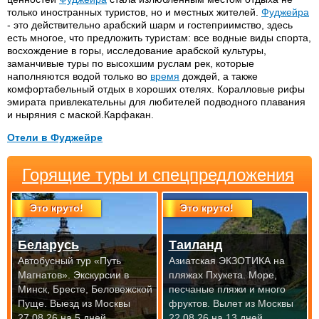
только иностранных туристов, но и местных жителей.
Фуджейра
- это действительно арабский шарм и гостеприимство, здесь
есть многое, что предложить туристам: все водные виды спорта,
восхождение в горы, исследование арабской культуры,
заманчивые туры по высохшим руслам рек, которые
наполняются водой только во
время
дождей, а также
комфортабельный отдых в хороших отелях. Коралловые рифы
эмирата привлекательны для любителей подводного плавания
и ныряния с маской.Карфакан.
Отели в Фуджейре
Al Diar Siji 5*
Le Meridien Al Aqqa Beach
Горящие туры и спецпредложения
Resort 5*
Holiday Beach Motel 3*
Sandy Beach Motel 3*
Hilton Fujeirah 5*
Это круто!
Это круто!
Беларусь
Таиланд
Автобусный тур «Путь
Азиатская ЭКЗОТИКА на
Магнатов». Экскурсии в
пляжах Пхукета. Море,
Минск, Бресте, Беловежской
песчаные пляжи и много
Пуще.
Выезд из Москвы
фруктов.
Вылет из Москвы
27.08.26 на 5 дней
22.08.26 на 13 дней