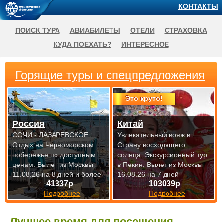
КОНТАКТЫ
ПОИСК ТУРА
АВИАБИЛЕТЫ
ОТЕЛИ
СТРАХОВКА
КУДА ПОЕХАТЬ?
ИНТЕРЕСНОЕ
Горящие туры и спецпредложения
Это круто!
Россия
Китай
СОЧИ - ЛАЗАРЕВСКОЕ.
Увлекательный вояж в
Отдых на Черноморском
Страну восходящего
побережье по доступным
солнца. Экскурсионный тур
ценам.
Вылет из Москвы
в Пекин.
Вылет из Москвы
11.08.26 на 8 дней и более
16.08.26 на 7 дней
41337р
103039р
Подробнее
Подробнее
Лучшее время для посещения