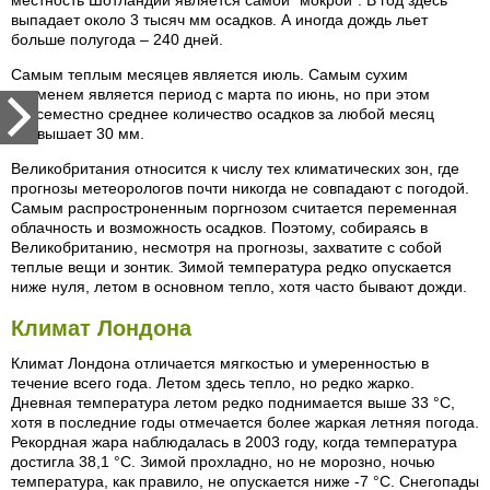
местность Шотландии является самой "мокрой". В год здесь
выпадает около 3 тысяч мм осадков. А иногда дождь льет
больше полугода – 240 дней.
Самым теплым месяцев является июль. Самым сухим
временем является период с марта по июнь, но при этом
повсеместно среднее количество осадков за любой месяц
превышает 30 мм.
Великобритания относится к числу тех климатических зон, где
прогнозы метеорологов почти никогда не совпадают с погодой.
Самым распростроненным поргнозом считается переменная
облачность и возможность осадков. Поэтому, собираясь в
Великобританию, несмотря на прогнозы, захватите с собой
теплые вещи и зонтик. Зимой температура редко опускается
ниже нуля, летом в основном тепло, хотя часто бывают дожди.
Климат Лондона
Климат Лондона отличается мягкостью и умеренностью в
течение всего года. Летом здесь тепло, но редко жарко.
Дневная температура летом редко поднимается выше 33 °C,
хотя в последние годы отмечается более жаркая летняя погода.
Рекордная жара наблюдалась в 2003 году, когда температура
достигла 38,1 °C. Зимой прохладно, но не морозно, ночью
температура, как правило, не опускается ниже -7 °C. Снегопады