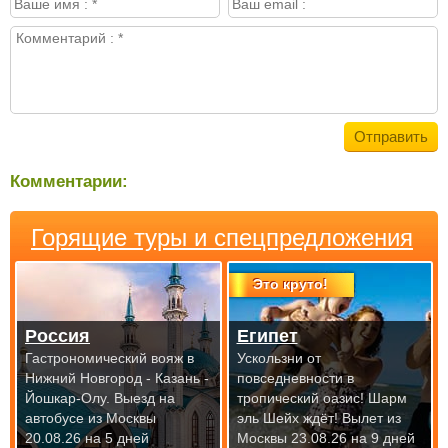
Комментарии:
Горящие туры и спецпредложения
Это круто!
Россия
Египет
Гастрономический вояж в
Ускользни от
Нижний Новгород - Казань -
повседневности в
Йошкар-Олу.
Выезд на
тропический оазис! Шарм
автобусе из Москвы
эль Шейх ждёт!
Вылет из
20.08.26 на 5 дней
Москвы 23.08.26 на 9 дней