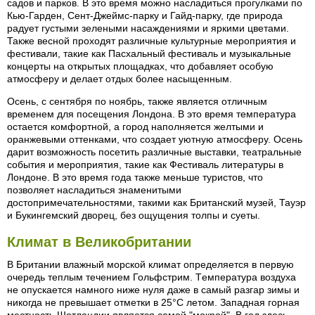
садов и парков. В это время можно насладиться прогулками по
Кью-Гарден, Сент-Джеймс-парку и Гайд-парку, где природа
радует густыми зелеными насаждениями и яркими цветами.
Также весной проходят различные культурные мероприятия и
фестивали, такие как Пасхальный фестиваль и музыкальные
концерты на открытых площадках, что добавляет особую
атмосферу и делает отдых более насыщенным.
Осень, с сентября по ноябрь, также является отличным
временем для посещения Лондона. В это время температура
остается комфортной, а город наполняется желтыми и
оранжевыми оттенками, что создает уютную атмосферу. Осень
дарит возможность посетить различные выставки, театральные
события и мероприятия, такие как Фестиваль литературы в
Лондоне. В это время года также меньше туристов, что
позволяет насладиться знаменитыми
достопримечательностями, такими как Британский музей, Тауэр
и Букингемский дворец, без ощущения толпы и суеты.
Климат в Великобритании
В Британии влажный морской климат определяется в первую
очередь теплым течением Гольфстрим. Tемпература воздуха
не опускается намного ниже нуля даже в самый разгар зимы и
никогда не превышает отметки в 25°C летом. Западная горная