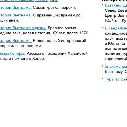
Вьетнам. Де
тория Вьетнама.
Самая кроткая версия.
Север Вьетн
тория Вьетнама.
С древнейших времен до
Центр Вьетн
ших дней.
(Сайгон, Ку
тория Вьетнама в датах.
Древнее время,
В сандалов
едние века, новая история, XX век, после 1976.
командиров
парк, дом 
тория Вьетнама.
Более полный исторический
в Южно-Кит
зор с иллюстрациями.
вьетнамски
израк оперы.
Рассказ о посещении Ханойской
выпивка, ку
еры и немного о Ханое.
королевски
Знакомьтесь
Вьетнаму. 
Туры во Вь