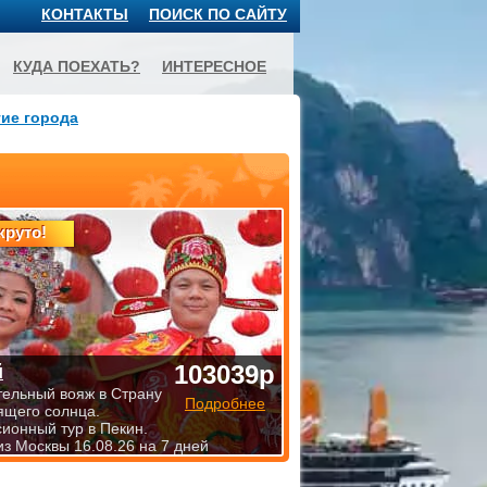
КОНТАКТЫ
ПОИСК ПО САЙТУ
КУДА ПОЕХАТЬ?
ИНТЕРЕСНОЕ
ие города
круто!
103039р
й
тельный вояж в Страну
Подробнее
ящего солнца.
сионный тур в Пекин.
из Москвы 16.08.26 на 7 дней