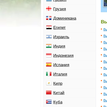
Грузия
Доминикана
Вь
Египет
Вь
Вь
Израиль
Вь
Индия
Вь
Индонезия
Вь
Вь
Испания
Вь
Италия
Вь
Вь
Кипр
Вь
Китай
Вь
Вь
Куба
Ру