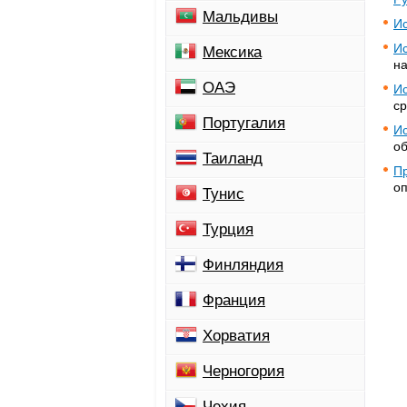
Мальдивы
Ис
Ис
Мексика
на
ОАЭ
Ис
ср
Португалия
Ис
об
Таиланд
Пр
оп
Тунис
Турция
Финляндия
Франция
Хорватия
Черногория
Чехия