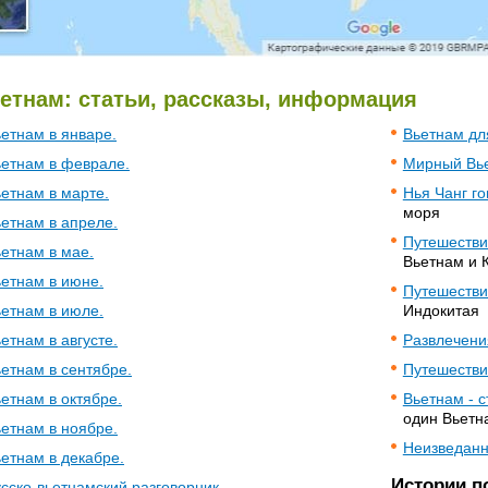
етнам: статьи, рассказы, информация
етнам в январе.
Вьетнам дл
етнам в феврале.
Мирный Вь
етнам в марте.
Нья Чанг го
моря
етнам в апреле.
Путешестви
етнам в мае.
Вьетнам и 
етнам в июне.
Путешестви
етнам в июле.
Индокитая
етнам в августе.
Развлечени
етнам в сентябре.
Путешестви
етнам в октябре.
Вьетнам - 
один Вьетн
етнам в ноябре.
Неизведан
етнам в декабре.
Истории п
сско-вьетнамский разговорник.