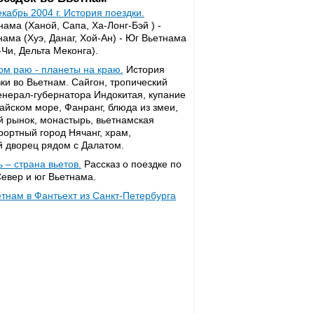
кабрь 2004 г. История поездки.
ама (Ханой, Сапа, Ха-Лонг-Бэй ) -
ама (Хуэ, Данаг, Хой-Ан) - Юг Вьетнама
-Чи, Дельта Меконга).
ом раю - планеты на краю.
История
ки во Вьетнам. Сайгон, тропический
генерал-губернатора Индокитая, купание
айском море, Фанранг, блюда из змеи,
й рынок, монастырь, вьетнамская
рортный город Нячанг, храм,
й дворец рядом с Далатом.
 – страна вьетов.
Рассказ о поездке по
Север и юг Вьетнама.
етнам в Фантьехт из Санкт-Петербурга