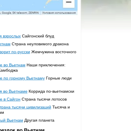
я взрослых
Сайгонский блуд
етнам
Страна неуловимого дракона
ворит по-русски
Жемчужина восточного
е во Вьетнам
Наши приключения:
Камбоджа
е по горному Вьетнаму
Горные люди
я во Вьетнаме
Коррида по-вьетнамски
е в Сайгон
Страна тысячи лотосов
страна тысячи цивилизаций
Тысяча и
ам
ный Вьетнам
Другая планета
оездок во Вьетнам