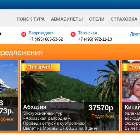
ПОИСК ТУРА
АВИАБИЛЕТЫ
ОТЕЛИ
СТРАХОВКА
Баррикадная
Таганская
а
Друг
+7 (495) 665-53-52
+7 (495) 972-11-13
предложения
Это круто!
Это 
$
37570р
Абхазия
Кита
73р.
Экскурсионный тур
Увлека
Подробнее
«Абхазская рапсодия».
восход
робнее
Проведи отпуск в субтропиках!
Экскур
Вылет из Москвы 17.08.26 на 8 дней
Вылет 