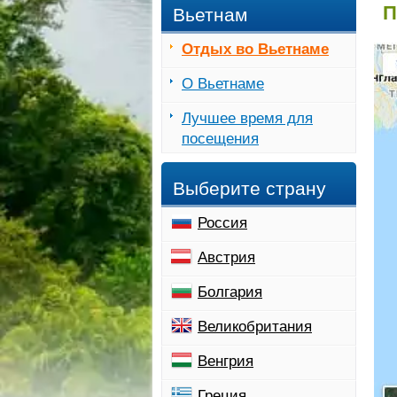
П
Вьетнам
Отдых во Вьетнаме
О Вьетнаме
Лучшее время для
посещения
Выберите страну
Россия
Австрия
Болгария
Великобритания
Венгрия
Греция