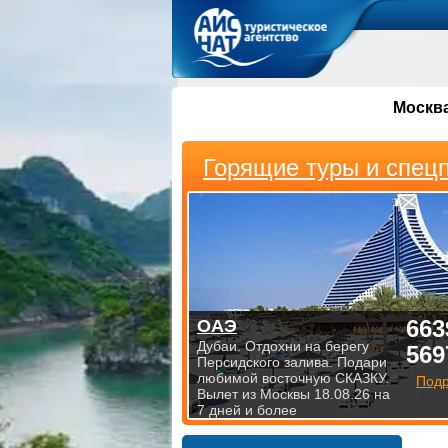
Москв
Горящие туры и спец
663
ОАЭ
Дубаи. Отдохни на берегу
569
Персидского залива. Подари
любимой восточную СКАЗКУ.
Под
Вылет из Москвы 18.08.26 на
7 дней и более