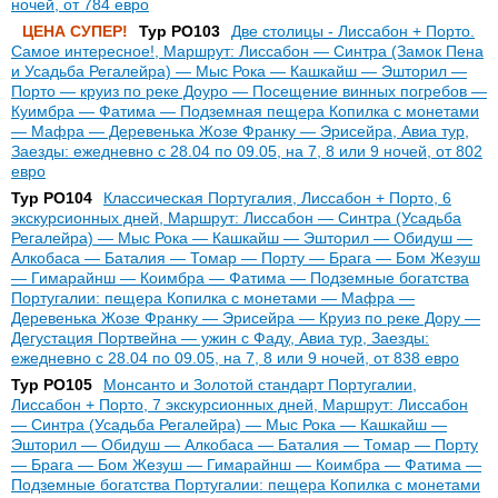
ночей, от 784 евро
ЦЕНА СУПЕР!
Тур PO103
Две столицы - Лиссабон + Порто.
Самое интересное!, Маршрут: Лиссабон — Синтра (Замок Пена
и Усадьба Регалейра) — Мыс Рока — Кашкайш — Эшторил —
Порто — круиз по реке Доуро — Посещение винных погребов —
Куимбра — Фатима — Подземная пещера Копилка с монетами
— Мафра — Деревенька Жозе Франку — Эрисейра, Авиа тур,
Заезды: ежедневно с 28.04 по 09.05, на 7, 8 или 9 ночей, от 802
евро
Тур PO104
Классическая Португалия, Лиссабон + Порто, 6
экскурсионных дней, Маршрут: Лиссабон — Синтра (Усадьба
Регалейра) — Мыс Рока — Кашкайш — Эшторил — Обидуш —
Алкобаса — Баталия — Томар — Порту — Брага — Бом Жезуш
— Гимарайнш — Коимбра — Фатима — Подземные богатства
Португалии: пещера Копилка с монетами — Мафра —
Деревенька Жозе Франку — Эрисейра — Круиз по реке Дору —
Дегустация Портвейна — ужин с Фаду, Авиа тур, Заезды:
ежедневно с 28.04 по 09.05, на 7, 8 или 9 ночей, от 838 евро
Тур PO105
Монсанто и Золотой стандарт Португалии,
Лиссабон + Порто, 7 экскурсионных дней, Маршрут: Лиссабон
— Синтра (Усадьба Регалейра) — Мыс Рока — Кашкайш —
Эшторил — Обидуш — Алкобаса — Баталия — Томар — Порту
— Брага — Бом Жезуш — Гимарайнш — Коимбра — Фатима —
Подземные богатства Португалии: пещера Копилка с монетами