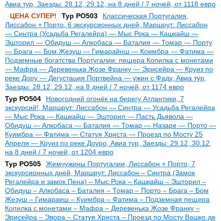
Авиа тур, Заезды: 28.12, 29.12, на 8 дней / 7 ночей, от 1118 евро
ЦЕНА СУПЕР!
Тур PO503
Классическая Португалия,
Лиссабон + Порто, 6 экскурсионных дней, Маршрут: Лиссабон
— Синтра (Усадьба Регалейра) — Мыс Рока — Кашкайш —
Эшторил — Обидуш — Алкобаса — Баталия — Томар — Порту
— Брага — Бом Жезуш — Гимарайнш — Коимбра — Фатима —
Подземные богатства Португалии: пещера Копилка с монетами
— Мафра — Деревенька Жозе Франку — Эрисейра — Круиз по
реке Дору — Дегустация Портвейна — ужин с Фаду, Авиа тур,
Заезды: 28.12, 29.12, на 8 дней / 7 ночей, от 1174 евро
Тур PO504
Новогодний огонёк на берегу Атлантики, 7
экскурсий!, Маршрут: Лиссабон — Синтра — Усадьба Регалейра
— Мыс Рока — Кашкайш — Эшторил — Пасть Дьявола —
Обидуш — Алкобаса — Баталия — Томар — Назаре — Порто —
Куимбра — Фатима — Статуя Христа — Проезд по Мосту 25
Апреля — Круиз по реке Доуро, Авиа тур, Заезды: 29.12, 30.12,
на 8 дней / 7 ночей, от 1204 евро
Тур PO505
Жемчужины Португалии, Лиссабон + Порто, 7
экскурсионных дней, Маршрут: Лиссабон – Синтра (Замок
Регалейра и замок Пена) – Мыс Рока – Кашкайш – Эшторил –
Обидуш – Алкобаса – Баталия – Томар – Порто – Брага – Бом
Жезуш – Гимараеш – Куимбра – Фатима – Подземная пещера
Копилка с монетами – Мафра – Деревенька Жозе Франку –
Эрисейра – Эвора – Статуя Христа – Проезд по Мосту Вашко де