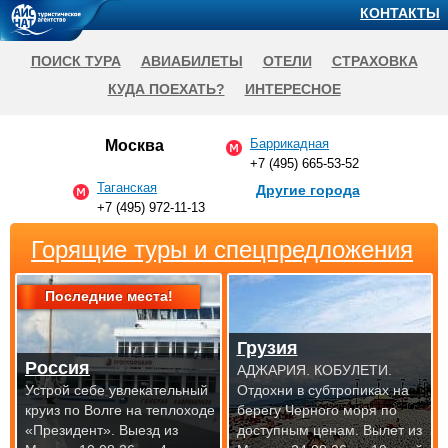
КОНТАКТЫ
ПОИСК ТУРА
АВИАБИЛЕТЫ
ОТЕЛИ
СТРАХОВКА
КУДА ПОЕХАТЬ?
ИНТЕРЕСНОЕ
Баррикадная
Москва
+7 (495) 665-53-52
Таганская
Другие города
+7 (495) 972-11-13
Горящие туры и спецпредложения
Последние места!
Грузия
Россия
АДЖАРИЯ. КОБУЛЕТИ.
Устрой себе увлекательный
Отдохни в субтропиках на
круиз по Волге на теплоходе
берегу Черного моря по
«Президент».
Выезд из
доступным
ценам. Вылет из