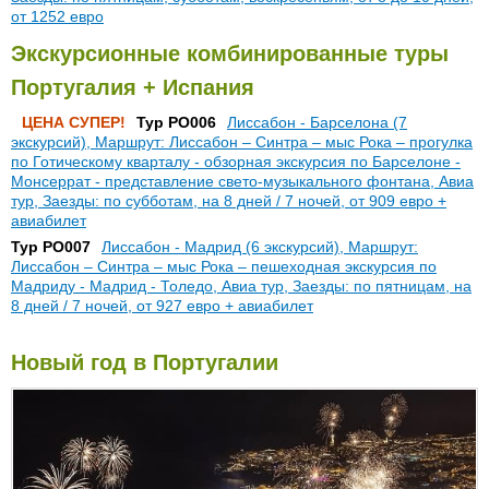
от 1252 евро
Экскурсионные комбинированные туры
Португалия + Испания
ЦЕНА СУПЕР!
Тур PO006
Лиссабон - Барселона (7
экскурсий), Маршрут: Лиссабон – Синтра – мыс Рока – прогулка
по Готическому кварталу - обзорная экскурсия по Барселоне -
Монсеррат - представление свето-музыкального фонтана, Авиа
тур, Заезды: по субботам, на 8 дней / 7 ночей, от 909 евро +
авиабилет
Тур PO007
Лиссабон - Мадрид (6 экскурсий), Маршрут:
Лиссабон – Синтра – мыс Рока – пешеходная экскурсия по
Мадриду - Мадрид - Толедо, Авиа тур, Заезды: по пятницам, на
8 дней / 7 ночей, от 927 евро + авиабилет
Новый год в Португалии