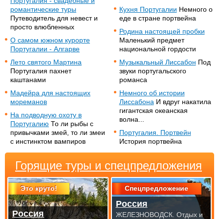
Португалия - свадебные и
романтические туры
Кухня Португалии
Немного о
Путеводитель для невест и
еде в стране портвейна
просто влюбленных
Родина настоящей пробки
О самом южном курорте
Маленький предмет
Португалии - Алгарве
национальной гордости
Лето святого Мартина
Музыкальный Лиссабон
Под
Португалия пахнет
звуки португальского
каштанами
романса
Мадейра для настоящих
Немного об истории
мореманов
Лиссабона
И вдруг накатила
гигантская океанская
На подводную охоту в
волна...
Португалию
То ли рыбы с
привычками змей, то ли змеи
Португалия. Портвейн
с инстинктом вампиров
История портвейна
Горящие туры и спецпредложения
Это круто!
Спецпредложение
Россия
Россия
ЖЕЛЕЗНОВОДСК. Отдых и