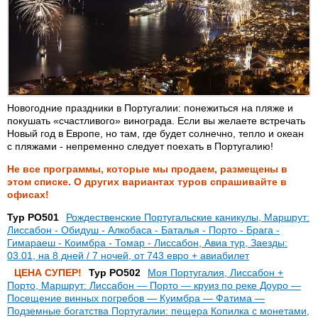
Новогодние праздники в Португалии: понежиться на пляже и
покушать «счастливого» винограда. Если вы желаете встречать
Новый год в Европе, но там, где будет солнечно, тепло и океан
с пляжами - непременно следует поехать в Португалию!
Не все программы, которые мы продаем, размещены в
этом списке. О других вариантах туров спрашивайте в
офисах!
Тур PO501
Рождественские Португальские каникулы, Маршрут:
Лиссабон - Обидуш - Алкобаса - Баталья - Порто - Брага -
Гимараеш - Коимбра - Томар - Лиссабон, Авиа тур, Заезды:
03.01, на 8 дней / 7 ночей, от 743 евро + авиабилет
ЦЕНА СУПЕР!
Тур PO502
Моя Португалия, Лиссабон +
Порто, Маршрут: Лиссабон — Порто — круиз по реке Доуро —
Посещение винных погребов — Куимбра — Фатима —
Подземные богатства Португалии: пещера Копилка с монетами,