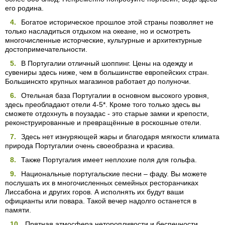
его родина.
Богатое историческое прошлое этой страны позволяет не
только насладиться отдыхом на океане, но и осмотреть
многочисленные исторческие, культурные и архитектурные
достопримечательности.
В Португалии отличный шоппинг. Цены на одежду и
сувениры здесь ниже, чем в большинстве европейских стран.
Большинскто крупных магазинов работает до полуночи.
Отельная база Португалии в основном высокого уровня,
здесь преобладают отели 4-5*. Кроме того только здесь вы
сможете отдохнуть в поузадас - это старые замки и крепости,
реконструированные и превращённые в роскошные отели.
Здесь нет изнуряющей жары и благодаря мягкости климата
природа Португалии очень своеобразна и красива.
Также Португалия имеет неплохие поля для гольфа.
Национальные португальские песни – фаду. Вы можете
послушать их в многочисленных семейных ресторанчиках
Лиссабона и других горов. А исполнять их будут ваши
официанты или повара. Такой вечер надолго останется в
памяти.
Прятная атмосфера неторопливости и беспечности