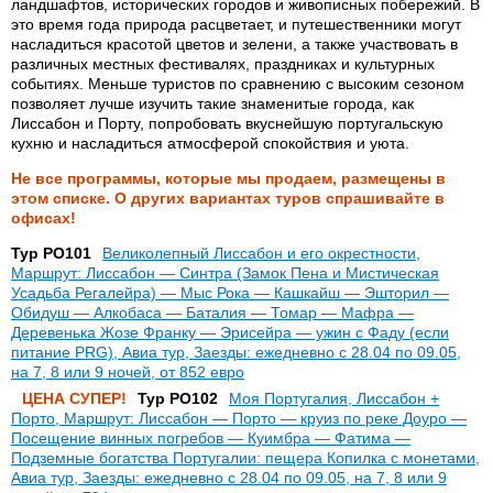
ландшафтов, исторических городов и живописных побережий. В
это время года природа расцветает, и путешественники могут
насладиться красотой цветов и зелени, а также участвовать в
различных местных фестивалях, праздниках и культурных
событиях. Меньше туристов по сравнению с высоким сезоном
позволяет лучше изучить такие знаменитые города, как
Лиссабон и Порту, попробовать вкуснейшую португальскую
кухню и насладиться атмосферой спокойствия и уюта.
Не все программы, которые мы продаем, размещены в
этом списке. О других вариантах туров спрашивайте в
офисах!
Тур PO101
Великолепный Лиссабон и его окрестности,
Маршрут: Лиссабон — Синтра (Замок Пена и Мистическая
Усадьба Регалейра) — Мыс Рока — Кашкайш — Эшторил —
Обидуш — Алкобаса — Баталия — Томар — Мафра —
Деревенька Жозе Франку — Эрисейра — ужин с Фаду (если
питание PRG), Авиа тур, Заезды: ежедневно с 28.04 по 09.05,
на 7, 8 или 9 ночей, от 852 евро
ЦЕНА СУПЕР!
Тур PO102
Моя Португалия, Лиссабон +
Порто, Маршрут: Лиссабон — Порто — круиз по реке Доуро —
Посещение винных погребов — Куимбра — Фатима —
Подземные богатства Португалии: пещера Копилка с монетами,
Авиа тур, Заезды: ежедневно с 28.04 по 09.05, на 7, 8 или 9