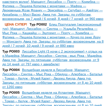
навстречу волне!, Маршрут: Лиссабон — Порту — Коимбра —
Фатима — Пещера Копилка с монетами — Мафра —
Деревенька Жозе Франку — Эрисейра — Сетубал — Азейтау —
Аррабида — Мост Васко, Авиа тур, Заезды: по субботам,
воскресеньям, на 7 дней / 6 ночей, 8 дней / 7 ночей, от 960 евро
ЦЕНА СУПЕР!
Тур PO002
Блиц Португалия (экскурсионный
тур), Маршрут: Лиссабон — Синтра — Усадьба Регалейра —
Мыс Рока — Кашкайш — Эшторил — Порту — Коимбра —
Фатима — Пещера Копилка с монетами — Круиз по реке Дору
— Монсанту, Авиа тур, Заезды: по субботам, воскресеньям, на 8
дней / 7 ночей, 10 дней / 9 ночей, от 880 евро
Тур PO003
Лиссабон Light (3 ночи с 2 экскурсиями) + отдых на
о.Мадейра, Маршрут: Лиссабон - Синтра - мыс Рока - Мадейра,
Авиа тур, Заезды: по пятницам, субботам, воскресеньям, от 9
до 14 дней, от 797 евро + авиабилет
Тур PO004
Волшебная неделя в Лиссабоне, Маршрут:
Лиссабон – Синтра – Мыс Рока – Обидуш – Алкобаса – Баталья
- Томар – Келуж - Музей Карет - Дворец Ажуда, Авиа тур,
Заезды: по пятницам, субботам, воскресеньям, от 8 до 10 дней,
от 1260 евро
Тур PO005
Волшебная неделя на Атлантике, Маршрут:
Лиссабон – Синтра – Мыс Рока – Обидуш – Алкобаса – Баталья
- Томар – Келуж - Музей Карет - Дворец Ажуда, Авиа тур,
Заезды: по пятницам, субботам, воскресеньям, от 8 до 10 дней,