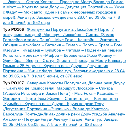
— Эвора — Статуя Христа — Проезд по Мосту Васко да Гамма
и Мост — Круиз по реке Дору — Дегустация Портвейна — Ужин
с Фаду* — Монсанто (один из самых необычных городков в
мире!), Авиа тур, Заезды: ежедневно с 28.04 по 09.05, на 7, 8
или 9 ночей, от 852 евро
Тур PO106
Жемчужины Португалии, Лиссабон + Порто, 7
экскурсионных дней, Маршрут: Лиссабон – Синтра (Замок
Регалейра и замок Пена) – Мыс Рока – Кашкайш – Эшторил –
Обидуш – Алкобаса – Баталия – Томар – Порто – Брага – Бом
Жезуш – Гимараеш – Куимбра – Фатима – Подземная пещера
Копилка с монетами –Мафра – Деревенька Жозе Франку –
Эрисейра – Эвора – Статуя Христа – Проезд по Мосту Вашко де
Гамма и 25 Апреля - Круиз по реке Доуро – Дегустация
Портвейна – Ужин с Фадо, Авиа тур, Заезды: ежедневно с 28.04
по 09.05, на 7, 8 или 9 ночей, от 870 евро
Тур PO107
Северные Красоты Португалии, Долина реки Доуру
+ Сантьяго де Компостела!, Маршрут: Лиссабон – Синтра
(Усадьба Регалейра и Замок Пена ) - Мыс Рока – Кашкайш –
Эшторил – Порто–Бом Жезуш – Сантияго- де – Кампоштела
-Куимбра - Круиз по реке Доуро - Круиз по реке Тежу
-Дегустация Портвейна –Эшпинью - Виана де Каштело-
Барселуш- Понте-де-Лима- долине реки Дору-Усадьба Авеледу-
Амаранти- Пезу-да-Регуа- Авейру-Назаре, Авиа тур, Заезды:
03.05, 04.05, 05.05, на 7, 8 или 9 ночей, от 923 евро