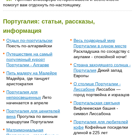
помогут вам отдохнуть по-настоящему.
Португалия: статьи, рассказы,
информация
Отдых по-португальски
Весь подводный мир
Поесть по-алгарвийски
Португалии в одном месте
Раскладушка по соседству с
Путешествие на самый
акулами - спокойной ночи!
популярный курорт
Португалии - Алгарве
Страна заходящего солнца -
Португалия
Дикий запад
Пить мадеру на Мадейре
Европы
Мадейра, где танцует
аристократия
О столице Португалии -
Лиссабоне
Лиссабон —
Португалия для
город портвейна и изразцов
непросвещенных
Лето
начинается в апреле
Португальская святыня
Вифлеемская башня -
Португалия для ценителей
символ Лиссабона
вина
Прогулка по винным
маршрутам Португалии
Португалия для любителей
кофе
Кофейные посиделки
Матримониальная
длиной в 225 лет