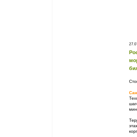
27.0
Ро
мо
би
Сто
Сан
Тех
шаг
мин
Тер
эта
кор