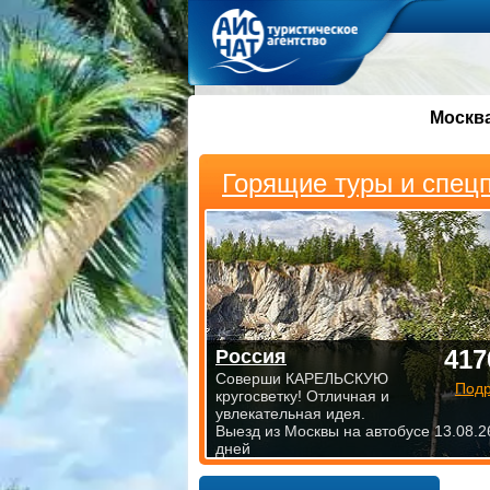
Москв
Горящие туры и спец
417
Россия
Соверши КАРЕЛЬСКУЮ
Под
кругосветку! Отличная и
увлекательная идея.
Выезд из Москвы на автобусе 13.08.2
дней