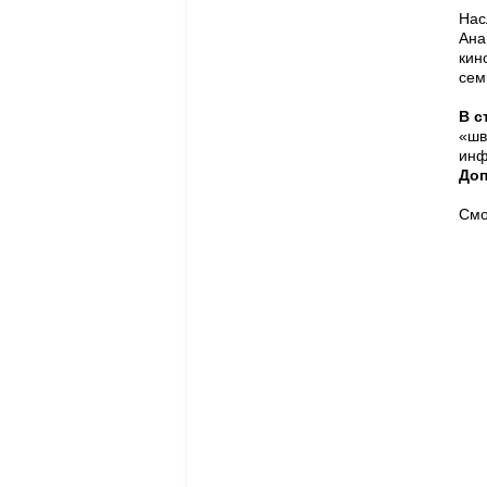
Нас
Ана
кин
сем
В с
«шв
инф
Доп
Смо