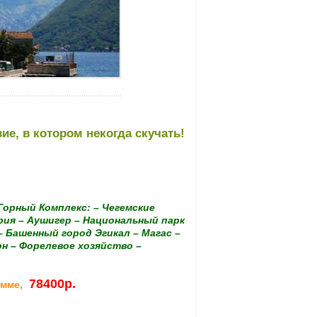
ие, в котором некогда скучать!
 Горный Комплекс: – Чегемские
ария – Аушигер – Национальный парк
– Башенный город Эгикал – Магас –
он – Форелевое хозяйство –
78400р
.
амме,