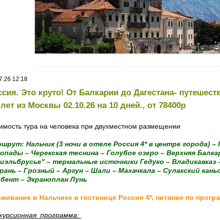
7.26 12:18
ссия. Это круто! От Балкарии до Дагестана- путешеств
ет из Москвы 02.10.26 на 10 дней., от 78400р
имость тура на человека при двухместном размещении
шрут: Нальчик (3 ночи в отеле Россия 4* в центре города) –
опады – Черекская теснина – Голубое озеро – Верхняя Балк
иэльбрусье" – термальные источники Гедуко – Владикавказ 
рань – Грозный – Аргун – Шали – Махачкала – Сулакский кань
бент – Экраноплан Лунь
живание в Нальчике в гостинице Россия 4*, питание по прогр
курсионная программа: