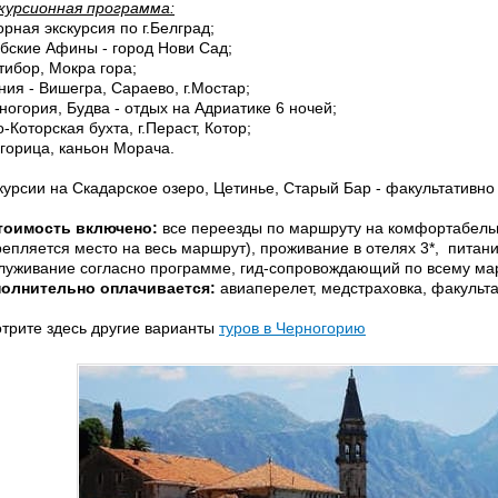
курсионная программа:
орная экскурсия по г.Белград;
бские Афины - город Нови Сад;
тибор, Мокра гора;
ния - Вишегра, Сараево, г.Мостар;
ногория, Будва - отдых на Адриатике 6 ночей;
о-Которская бухта, г.Пераст, Котор;
горица, каньон Морача.
курсии на Скадарское озеро, Цетинье, Старый Бар - факультативно
тоимость включено:
все переезды по маршруту на комфортабельно
репляется место на весь маршрут), проживание в отелях 3*, питани
луживание согласно программе, гид-сопровождающий по всему мар
олнительно оплачивается:
авиаперелет, медстраховка, факульт
трите здесь другие варианты
туров в Черногорию