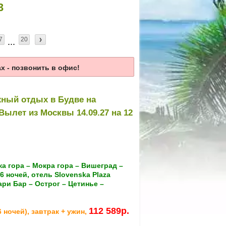
3
7
20
...
 - позвонить в офис!
жный отдых в Будве на
Вылет из Москвы 14.09.27 на 12
а гора – Мокра гора – Вишеград –
 ночей, отель Slovenska Plaza
ари Бар – Острог – Цетинье –
112 589р.
 ночей), завтрак + ужин,