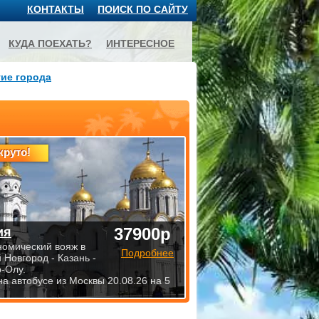
КОНТАКТЫ
ПОИСК ПО САЙТУ
КУДА ПОЕХАТЬ?
ИНТЕРЕСНОЕ
ие города
круто!
37900р
ия
номический вояж в
Подробнее
 Новгород - Казань -
-Олу.
на автобусе из Москвы 20.08.26 на 5