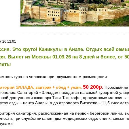
7.26 12:01
ссия. Это круто! Каникулы в Анапе. Отдых всей семь
ря. Вылет из Москвы 01.09.26 на 8 дней и более, от 
леты
имость тура на человека при двухместном размещении.
50 200р.
аторий ЭЛЛАДА, завтрак + обед + ужин,
Проживание 
нополис. Санаторий «Эллада» находится на самой курортной улиц
овой доступности аквапарк Тики-Так, кафе, продуктовые магазины,
утах езды – центр Анапы, а до аэропорта Витязево – 11,5 километр
ритория санатория, расположенная на первой береговой линии, вк
жности, три службы питания, два медицинских отделениях, связан
пусами.