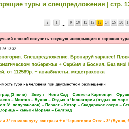
орящие туры и спецпредложения | стр. 1
1
9
10
11
12
13
14
15
16
1
...
учший способ получить текущую информацию о горящих турах
7.26 13:32
рногория. Спецпредложение. Бронируй заранее! Пля
риатическом побережье + Сербия и Босния. Без виз! 
ей, от 112589р. + авиабилеты, медстраховка
имость тура на человека при двухместном размещении
град (3 ночи) – Земун – Нови Сад – Сремски Карловци – Фрушк
аево – Мостар – Будва – Отдых в Черногории (отдых на море 6
ort 3*, полупансион) – Пераст – Котор – Скадарское озеро – Ст
горица – каньон Морача – Белград
ли 3* по маршруту, завтраки + в Черногории Отель 3* (Будва, 6