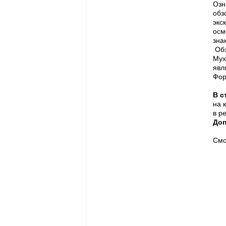
Озн
обз
экс
осм
зна
Обз
Мух
явл
Фор
В с
на 
в р
Доп
Смо