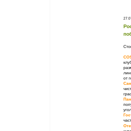
27.0
Ро
по
Сто
COS
клу
раз
лин
от 
Сан
чис
гра
Пан
поп
уго
Гос
час
Оте