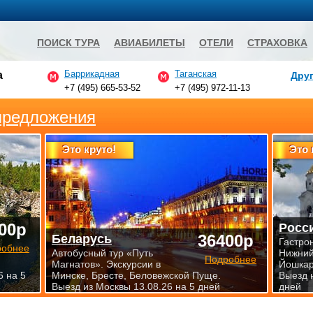
ПОИСК ТУРА
АВИАБИЛЕТЫ
ОТЕЛИ
СТРАХОВКА
Баррикадная
Таганская
а
Друг
+7 (495) 665-53-52
+7 (495) 972-11-13
предложения
Это круто!
Это 
00р
Росс
36400р
Беларусь
Гастро
робнее
Автобусный тур «Путь
Нижний
Подробнее
Магнатов». Экскурсии в
Йошкар
6 на 5
Минске, Бресте, Беловежской Пуще.
Выезд 
Выезд из Москвы 13.08.26 на 5 дней
дней