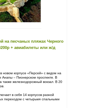
ей на песчаных пляжах Черного
50200р + авиабилеты или ж/д
в новом корпусе «Персей» с видом на
е Анапы – Пионерском проспекте. В
 а также железнодорожный вокзал. В 20
ов.
лючает в себя 14 корпусов разной
ных переходом с четырьмя спальными