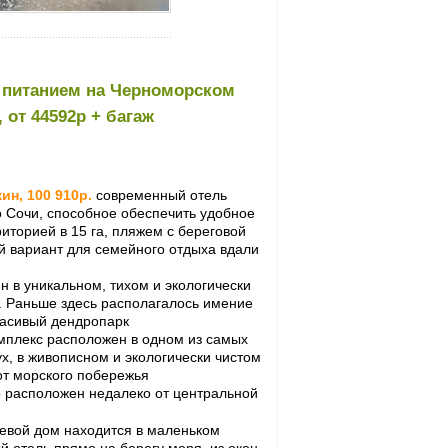
 питанием на Черноморском
 от 44592р + багаж
ин, 100 910р.
современный отель
 Сочи, способное обеспечить удобное
иторией в 15 га, пляжем с береговой
й вариант для семейного отдыха вдали
 в уникальном, тихом и экологически
а. Раньше здесь располагалось имение
расивый дендропарк
омплекс расположен в одном из самых
ух, в живописном и экологически чистом
 от морского побережья
 расположен недалеко от центральной
евой дом находится в маленьком