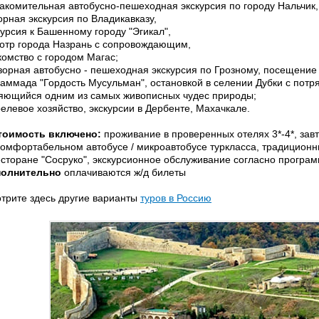
акомительная автобусно-пешеходная экскурсия по городу Нальчик
орная экскурсия по Владикавказу,
курсия к Башенному городу "Эгикал",
отр города Назрань с сопровождающим,
комство с городом Магас;
орная автобусно - пешеходная экскурсия по Грозному, посещение
аммада "Гордость Мусульман", остановкой в селении Дубки с пот
яющийся одним из самых живописных чудес природы;
елевое хозяйство, экскурсии в Дербенте, Махачкале.
тоимость включено:
проживание в проверенных отелях 3*-4*, зав
комфортабельном автобусе / микроавтобусе туркласса, традицион
есторане "Сосруко", экскурсионное обслуживание согласно програм
олнительно
оплачиваются ж/д билеты
трите здесь другие варианты
туров в Россию