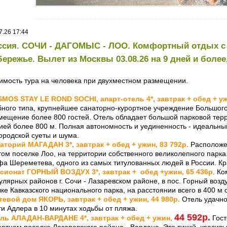
7.26 17:44
ссия. СОЧИ - ДАГОМЫС - ЛОО. Комфортный отдых с
бережье. Вылет из Москвы 03.08.26 на 9 дней и более,
имость тура на человека при двухместном размещении.
MOS STAY LE ROND SOCHI, апарт-отель 4*, завтрак + обед + уж
бного типа, крупнейшее санаторно-курортное учреждение Большого
мещение более 800 гостей. Отель обладает большой парковой терр
ией более 800 м. Полная автономность и уединенность - идеальны
городской суеты и шума.
аторий МАГАДАН 3*, завтрак + обед + ужин, 83 792р.
Расположен
том поселке Лоо, на территории собственного великолепного парк
фа Шереметева, одного из самых титулованных людей в России. К
сионат ГОРНЫЙ ВОЗДУХ 3*, завтрак + обед +ужин, 65 436р
. К
улярных районов г. Сочи - Лазаревском районе, в пос. Горный возд
лке Кавказского национального парка, на расстоянии всего в 400 м
тевой дом ЯКОРЬ, завтрак + обед + ужин, 44 980р.
Отель удачно
ти Адлера в 10 минутах ходьбы от пляжа.
44 592р.
ль АЛАДАН-ВАРДАНЕ 4*, завтрак + обед + ужин,
Гост