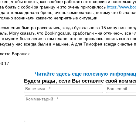
хен, чтобы понять, как вообще работает этот сервис и насколько у
ва брать с собой за границу и это очень пригодилось
https://www.boo
огда я только делала бронь, очень сомневалась, потому что была на
тоянно возникали какие-то неприятные ситуации.
 сомнения быстро рассеялись, когда буквально за 15 минут мы пол
тель. Могу сказать, что Bookingcar.su сработали «на отлично», все
 с мужем было легче в том плане, что не пришлось носить сына пос
екусы у нас всегда были в машине. А для Тимофея всегда счастье 
летта Баранюк
03.17
Читайте здесь еще полезную информац
Будем рады, если Вы оставите свой комме