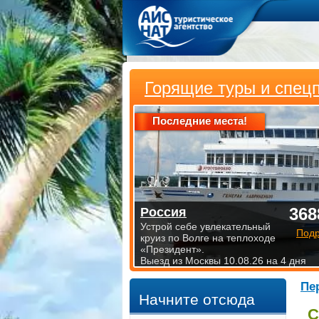
Горящие туры и спец
Последние места!
368
Россия
Устрой себе увлекательный
Под
круиз по Волге на теплоходе
«Президент».
Выезд из Москвы 10.08.26 на 4 дня
Пе
Начните отсюда
С