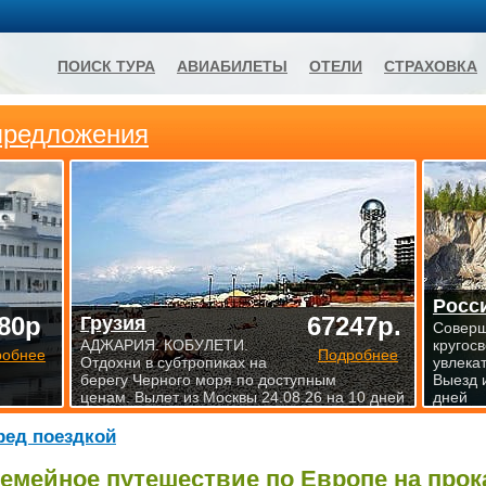
ПОИСК ТУРА
АВИАБИЛЕТЫ
ОТЕЛИ
СТРАХОВКА
предложения
Росс
80р
67247р.
Грузия
Совер
АДЖАРИЯ. КОБУЛЕТИ.
кругосв
робнее
Подробнее
Отдохни в субтропиках на
увлека
берегу Черного моря по доступным
Выезд 
ценам. Вылет из Москвы 24.08.26 на 10 дней
дней
ред поездкой
емейное путешествие по Европе на прок