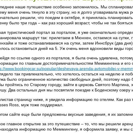
леднее наше путешествие особенно запомнилось. Мы спланировал
ему меня очень тянуло в эту страну, но я долго уговаривала мужа 
нчательно решили, что поедем в октябре, я принялась планироват
енку было три года – как раз хороший возраст, чтобы не так боятьс
чая туристический портал за порталом, я уже окончательно определ
анировала маршрут так: прилетаем в Мюнхен, остаемся на сутки, 
енхайм и тоже останавливаемся на сутки, затем Иннсбрук (два дня)
елось остановиться дней на 5. Уж очень меня вдохновили виды гор
ейдя по ссылке одного из порталов, я была очень удивлена, пото
ормации по главным достопримечательностям Меммингена и его 
ps://www.bookingcar.su/popular/deshevaya-arenda-avtomobilei-v-mem
лядело так привлекательно, что хотелось остаться на неделю и поб
ужа было ограниченное количество свободных дней, поэтому надо 
бы пройтись по Старому городу, зайти в церковь Святого Мартина,
ушу. Два остальных дня мы посвятили поездке к Боденскому озеру 
листав страницу ниже, я увидела информацию по отелям. Как раз то
sses Ross, муж тоже поддержал.
этом сайте еще были предложены вкусные заведения, я их запомни
ое главное открытие за это путешествие – то, что мы решили аренд
 находила информацию по Меммингену, я оформила заявку, и мы с