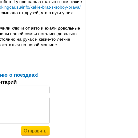
добно. Тут же нашла статью о том, какие
kingcar.su/info/kakie-brat-s-soboy-prava/
слышана от друзей, что в пути у них
учили ключи от авто и ехали довольные
 члены нашей семьи остались довольны.
тоянно на руках и какие-то легкие
покататься на новой машине.
ию о поездках!
нтарий