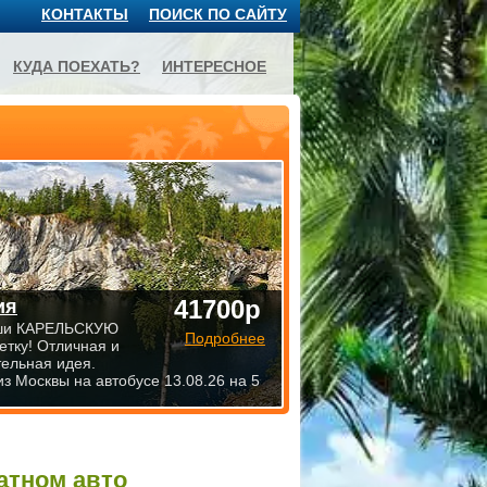
КОНТАКТЫ
ПОИСК ПО САЙТУ
КУДА ПОЕХАТЬ?
ИНТЕРЕСНОЕ
41700р
ия
ши КАРЕЛЬСКУЮ
Подробнее
етку! Отличная и
тельная идея.
из Москвы на автобусе 13.08.26 на 5
атном авто