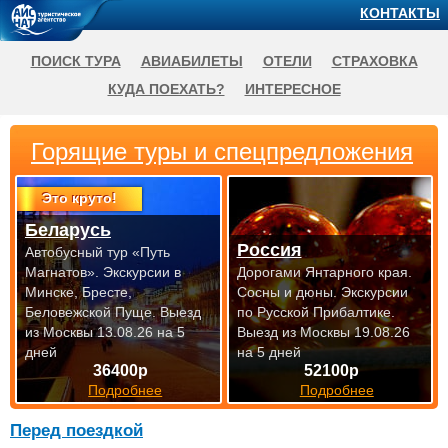
КОНТАКТЫ
ПОИСК ТУРА
АВИАБИЛЕТЫ
ОТЕЛИ
СТРАХОВКА
КУДА ПОЕХАТЬ?
ИНТЕРЕСНОЕ
Горящие туры и спецпредложения
Это круто!
Беларусь
Россия
Автобусный тур «Путь
Магнатов». Экскурсии в
Дорогами Янтарного края.
Минске, Бресте,
Сосны и дюны. Экскурсии
Беловежской Пуще.
Выезд
по Русской Прибалтике.
из Москвы 13.08.26 на 5
Выезд из Москвы 19.08.26
дней
на 5 дней
36400р
52100р
Подробнее
Подробнее
Перед поездкой