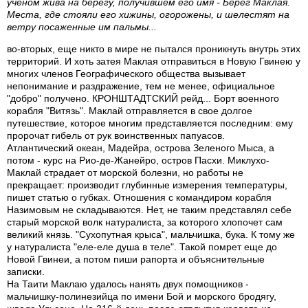
ученом жива на берегу, получившем его имя - Берег Маклая.
Места, где стояли его хижины, огорожены, и шелестят на
ветру посаженные им пальмы...
во-вторых, еще никто в мире не пытался проникнуть внутрь этих
территорий. И хоть затея Маклая отправиться в Новую Гвинею у
многих членов Географического общества вызывает
непонимание и раздражение, тем не менее, официальное
"добро" получено. КРОНШТАДТСКИЙ рейд... Борт военного
корабля "Витязь". Маклай отправляется в свое долгое
путешествие, которое многим представляется последним: ему
пророчат гибель от рук воинственных папуасов.
Атлантический океан, Мадейра, острова Зеленого Мыса, а
потом - курс на Рио-де-Жанейро, остров Пасхи. Миклухо-
Маклай страдает от морской болезни, но работы не
прекращает: производит глубинные измерения температуры,
пишет статью о губках. Отношения с командиром корабля
Назимовым не складываются. Нет, не таким представлял себе
старый морской волк натуралиста, за которого хлопочет сам
великий князь. "Сухопутная крыса", мальчишка, бука. К тому же
у натуралиста "еле-еле душа в теле". Такой помрет еще до
Новой Гвинеи, а потом пиши рапорта и объяснительные
записки.
На Таити Маклаю удалось нанять двух помощников -
мальчишку-полинезийца по имени Бой и морского бродягу,