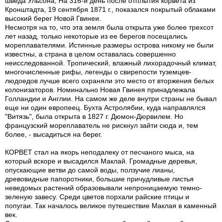
шведа Ульсона, На 316-й день после отплытия корвета из
Кронштадта, 19 сентября 1871 г., показался покрытый облаками
высокий берег Новой Гвинеи.
Несмотря на то, что эта земля была открыта уже более трехсот
лет назад, только некоторые из ее берегов посещались
мореплавателями. Истинные размеры острова никому не были
известны, а страна в целом оставалась совершенно
неисследованной. Тропический, влажный лихорадочный климат,
многочисленные рифы, легенды о свирепости туземцев-
людоедов лучше всего охраняли это место от вторжения белых
колонизаторов. Номинально Новая Гвинея принадлежала
Голландии и Англии. На самом же деле внутри страны не бывал
еще ни один европеец. Бухта Астролябии, куда направлялся
"Витязь", была открыта в 1827 г. Дюмон-Дюрвилем. Но
французский мореплаватель не рискнул зайти сюда и, тем
более, - высадиться на берег.
КОРВЕТ стал на якорь неподалеку от песчаного мыса, на
который вскоре и высадился Маклай. Громадные деревья,
опускающие ветви до самой воды, ползучие лианы,
древовидные папоротники, большие причудливые листья
неведомых растений образовывали непроницаемую темно-
зеленую завесу. Среди цветов порхали райские птицы и
попугаи. Так началось великое путешествие Маклая в каменный
век.