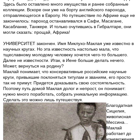
Здесь было оставлено много имущества и ранее собранные
коллекции. Вскоре они уже на борту английского парохода,
отправляющегося в Европу. Но путешествие по Африке еще не
закончилось: пароход останавливался в Сафи, Масагане,
Касабланке, Танжере. И только очутившись в Гибралтаре, они
могли сказать: прощай, Африка!
УНИВЕРСИТЕТ закончен. Имя Миклухо-Маклая уже известно в
научных кругах. Но эта известность настолько мала, что
тщеславному молодому человеку хочется чего-то большего.
Далее не известности. Итак, в Иене больше делать нечего.
Может, вернуться на родину?
Маклай понимает, что консервативные российские научные
круги, привыкшие поклоняться титулам и званиям, его просто
так не примут. Придется доказывать свою состоятельность.
Поэтому путь домой Маклая долог и непрост, он понимает:
нужно много поработать, собрать уникальную информацию.
Сделать это можно лишь путешествуя.
Благодатная
Сицилия,
живописная
Мессина...
Маклай
работает до
изнеможения.