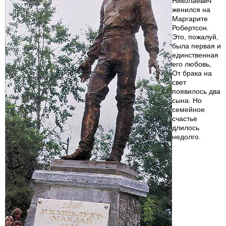
Николаевич
женился на
Маргарите
Робертсон.
Это, пожалуй,
была первая и
единственная
его любовь,
От брака на
свет
появилось два
сына. Но
семейное
счастье
длилось
недолго.