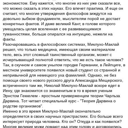
экономистом. Ему кажется, что многие из них уже сказали все,
что можно сказать в этих науках. Его влечет практика. И еще он
считает, что многие утверждения философов зиждутся на
довольно зыбком фундаменте, мыслителям порой не достает
конкретных фактов. И даже великий Кант, в голове которого
умещалась целая вселенная с ее развивающимися
туманностями, больше опирался на интуицию, нежели на
факты.
Разочаровавшись в философских системах, Миклухо-Маклай
решил, что только медицина, имеющая своим материалом
тело, весь этот сложный таинственный организм, может с
исчерпывающей полнотой ответить; что же есть такое человек?
Так, в скучном и самом унылом городке Германии, в Лейпциге, в
местном университете появился новый студент со странной и
непривычной для немецкого уха фамилией. Однако, не без
помощи своего нового русского друга Александра Мещерского,
встреченного там же, Николай Миклухо-Маклай вскоре едет в
Иену, где знакомится со знаменитым в то в время ученым
Эрнстом Геккелем - яростным приверженцем теории Чарльза
Дарвина. Тот читает специальный курс - "Теория Дарвина о
родстве организмов".
Именно в это время Миклухо-Маклай окончательно
определяется в своих научных пристрастиях. Его больше всего
интересует природа человека. Кто он? Откуда и как появился?
Многие великие мужи ломают над этим голову и договорились