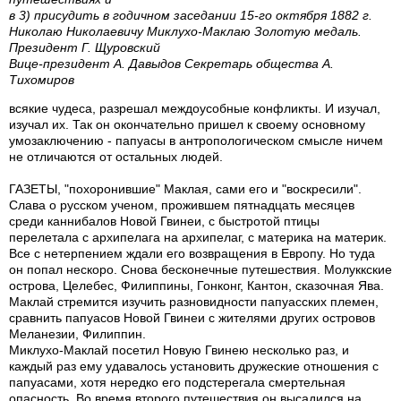
в 3) присудить в годичном заседании 15-го октября 1882 г.
Николаю Николаевичу Миклухо-Маклаю Золотую медаль.
Президент Г. Щуровский
Вице-президент А. Давыдов Секретарь общества А.
Тихомиров
всякие чудеса, разрешал междоусобные конфликты. И изучал,
изучал их. Так он окончательно пришел к своему основному
умозаключению - папуасы в антропологическом смысле ничем
не отличаются от остальных людей.
ГАЗЕТЫ, "похоронившие" Маклая, сами его и "воскресили".
Слава о русском ученом, прожившем пятнадцать месяцев
среди каннибалов Новой Гвинеи, с быстротой птицы
перелетала с архипелага на архипелаг, с материка на материк.
Все с нетерпением ждали его возвращения в Европу. Но туда
он попал нескоро. Снова бесконечные путешествия. Молуккские
острова, Целебес, Филиппины, Гонконг, Кантон, сказочная Ява.
Маклай стремится изучить разновидности папуасских племен,
сравнить папуасов Новой Гвинеи с жителями других островов
Меланезии, Филиппин.
Миклухо-Маклай посетил Новую Гвинею несколько раз, и
каждый раз ему удавалось установить дружеские отношения с
папуасами, хотя нередко его подстерегала смертельная
опасность. Во время второго путешествия он высадился на