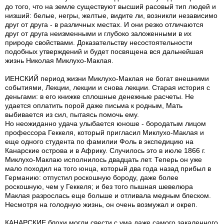
до того, что на земле существуют высший расовый тип людей и
низший: белые, негры, желтые, видите ли, возникли независимо
друг от друга - в различных местах. И они резко отличаются
друг от друга неизменными и глубоко заложенными в их
природе свойствами. Доказательству несостоятельности
подобных утверждений и будет посвящена вся дальнейшая
жизнь Николая Миклухо-Маклая.
ИЕНСКИЙ период жизни Миклухо-Маклая не богат внешними
событиями, Лекции, лекции и снова лекции. Старая история с
деньгами: в его книжке сплошные денежные расчеты. Не
удается оплатить порой даже письма к родным, Мать
выбивается из сил, пытаясь помочь ему.
Но неожиданно удача улыбается юноше - бородатым лицом
профессора Геккеля, который пригласил Миклухо-Маклая и
еще одного студента по фамилии Фоль в экспедицию на
Канарские острова и в Африку. Случилось это в июле 1866 г.
Миклухо-Маклаю исполнилось двадцать лет. Теперь он уже
мало походил на того юнца, который два года назад прибыл в
Германию: отпустил роскошную бороду, даже более
роскошную, чем у Геккеля; и без того пышная шевелюра
Маклая разрослась еще больше и отливала медным блеском.
Несмотря на голодную жизнь, он очень возмужал и окреп.
КАНАРСКИЕ блохи могли свести с ума даже самого закаленного