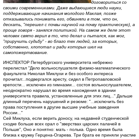
договориться со
своими современниками. Даже выдающиеся люди науки,
поддерживающие начинания молодого Маклая, позже
отказывались понимать его, обвиняли в том, что он,
дескать, "перешел с почвы научной на почву практическую), а
проще говоря - занялся политикой. На самом же деле этот
человек свято верил в то, что делал и пытался, как мог,
"приручить судьбу" - во благо тех людей, за которых,
собственно, хлопотал и ради которых шел на
самопожертвование.
ИНСПЕКТОР Петербургского университета небрежно
перелистал "Дело вольнослушателя физико-математического
факультета Николая Миклухи и без особого интереса
прочитал:..подвергался аресту, сидел в Петропавловской
крепости... исключен из гимназии... состоя вольнослушателем,
неоднократно нарушал во время нахождения в здании
университета правила, установленные для этих лиц..." Дальше
длинный перечень нарушений и резюме: "...исключить без
права поступления в другие высшие учебные заведения
России..."
Сей Миклуха, если верить доносу, на недавней студенческой
сходке больше всех орал о "зверствах царских палачей в
Польше", Оно и понятно: мать - полька. Одно время была
близка к кружку Герцена-Огарева. Три брата ее приняли участие