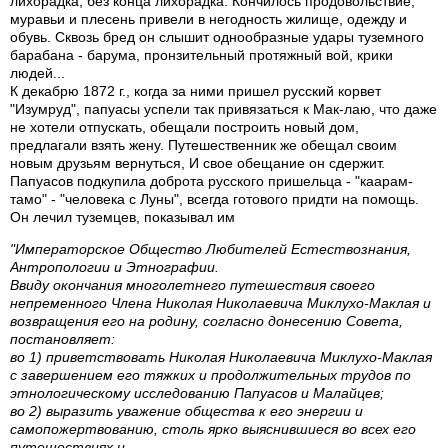
лихорадка, без конца лихорадка. Кончилось продовольствие,
муравьи и плесень привели в негодность жилище, одежду и
обувь. Сквозь бред он слышит однообразные удары туземного
барабана - барума, пронзительный протяжный вой, крики
людей...
К декабрю 1872 г., когда за ними пришел русский корвет
"Изумруд", папуасы успели так привязаться к Мак-лаю, что даже
не хотели отпускать, обещали построить новый дом,
предлагали взять жену. Путешественник же обещал своим
новым друзьям вернуться, И свое обещание он сдержит.
Папуасов подкупила доброта русского пришельца - "каарам-
тамо" - "человека с Луны", всегда готового придти на помощь.
Он лечил туземцев, показывал им
"Императорское Общество Любителей Естествознания,
Антропологии и Этнографии.
Ввиду окончания многолетнего путешествия своего
непременного Члена Николая Николаевича Миклухо-Маклая и
возвращения его на родину, согласно донесению Совета,
постановляет:
во 1) приветствовать Николая Николаевича Миклухо-Маклая
с завершением его тяжких и продолжительных трудов по
этнологическому исследованию Папуасов и Малайцев;
во 2) выразить уважение общества к его энергии и
самопожертвованию, столь ярко выяснившиеся во всех его
путешествиях и