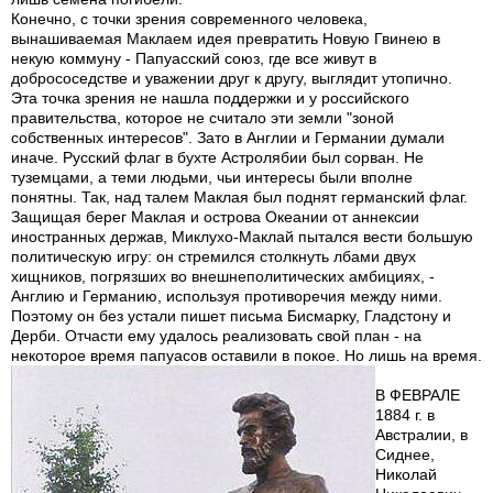
Конечно, с точки зрения современного человека,
вынашиваемая Маклаем идея превратить Новую Гвинею в
некую коммуну - Папуасский союз, где все живут в
добрососедстве и уважении друг к другу, выглядит утопично.
Эта точка зрения не нашла поддержки и у российского
правительства, которое не считало эти земли "зоной
собственных интересов". Зато в Англии и Германии думали
иначе. Русский флаг в бухте Астролябии был сорван. Не
туземцами, а теми людьми, чьи интересы были вполне
понятны. Так, над талем Маклая был поднят германский флаг.
Защищая берег Маклая и острова Океании от аннексии
иностранных держав, Миклухо-Маклай пытался вести большую
политическую игру: он стремился столкнуть лбами двух
хищников, погрязших во внешнеполитических амбициях, -
Англию и Германию, используя противоречия между ними.
Поэтому он без устали пишет письма Бисмарку, Гладстону и
Дерби. Отчасти ему удалось реализовать свой план - на
некоторое время папуасов оставили в покое. Но лишь на время.
В ФЕВРАЛЕ
1884 г. в
Австралии, в
Сиднее,
Николай