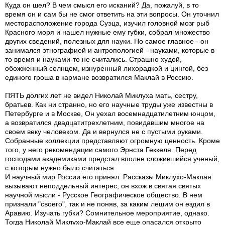
Куда он шел? В чем смысл его исканий? Да, пожалуй, в то
время он и сам бы не смог ответить на эти вопросы. Он уточнил
месторасположение города Суэца, изучил головной мозг рыб
Красного моря и нашел нужные ему губки, собрал множество
других сведений, полезных для науки. Но самое главное - он
занимался этнографией и антропологией - науками, которые в
то время и науками-то не считались. Страшно худой,
обожженный солнцем, изнуренный лихорадкой и цингой, без
единого гроша в кармане возвратился Маклай в Россию.
ПЯТЬ долгих лет не видел Николай Миклуха мать, сестру,
братьев. Как ни странно, но его научные труды уже известны в
Петербурге и в Москве, Он уехал восемнадцатилетним юнцом,
а возвратился двадцатитрехлетним, повидавшим многое на
своем веку человеком. Да и вернулся не с пустыми руками.
Собранные коллекции представляют огромную ценность. Кроме
того, у него рекомендации самого Эрнста Геккеля. Перед
господами академиками предстал вполне сложившийся ученый,
с которым нужно было считаться.
И научный мир России его принял. Рассказы Миклухо-Маклая
вызывают неподдельный интерес, он вхож в святая святых
научной мысли - Русское Географическое общество. В нем
признали "своего", так и не поняв, за каким лешим он ездил в
Аравию. Изучать губки? Сомнительное мероприятие, однако.
Тогда Николай Миклухо-Маклай все еще опасался открыто