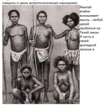
говорить о своих антропологических изысканиях.
Маклай
втайне
вынашивает
мысль - любой
ценой
пробиться на
Тихий океан.
И пусть в
своей
докладной
записке в