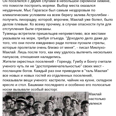
Он поселился с двумя слугами в небольшой скромной хижине,
что помогли построить моряки. Выбор места оказался
неудачным, Мыс Гарагаси был самым нездоровым по
климатическим условиям на всем берегу залива Астролябии -
получить лихорадку, которой, впрочем, Маклай уже болел, было
делом плевым. Ко всему прочему, в случае опасности пути для
отступления были отрезаны.
Туземцы встретили пришельцев неприветливо, все жестами
указывали на море, требуя отъезда. "Доходило дело даже до
того, что они почти ежедневно ради потехи пускали стрелы,
которые пролетали очень близко от меня", - писал Миклухо-
Маклай. Лишь после того, как ему удалось вылечить нескольких
папуасов, отношения наладились.
Жители окрестных поселений - Горенду, Гумбу и Бонгу считали
ученого чуть ли не "достопримечательностью" своих мест -
посланцем богов. Каждый раз они приводили в "таль Маклая"
все новых и новых гостей из отдаленных поселений,
показывали вещи ученого: кастрюли, чайник на кухне, складное
кресло и стол. Башмаки последнего и особенно его полосатые
носки вызывали особый восторг.
Маклай
настолько
увлекся