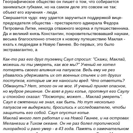
Географическое общество он пишет о том, что собирается
заниматься губками, но на самом деле это совсем не так:
объект его изучения - люди.
Свершается чудо: ему удается заручиться поддержкой вице-
председателя общества - престарелого адмирала Федора
Петровича Литке, некогда отважного моряка и путешественника.
Да и великий князь Константин, покровительствовавший наукам,
весьма благосклонно отнесся к новому путешествию Маклая -
ехать к людоедам в Новую Гвинею. Во-первых, это было
экстравагантно, а
Как-то раз его друг туземец Саул спросил: "Скажи, Маклай,
можешь ли ты умереть, как все мы?" Ученый не хотел
потерять своего влияния на папуасов. Ведь ему не рез
удавалось удерживать их от военных стычек и от других
поступков, которые им же наносили вред. Что ответить?
Обмануть? Нет, этого он не мог. И ученый принял опасное,
но мудрое решение. Он взял в руки копье, протянул его Саулу
и спокойно сказал: "Посмотри, может... Маклай умереть".
Саул е смятении не знал, как быть. Но тут несколько
папуасов не выдержали, бросились к исследователю, чтобы
защитить его собой. Саул опустил копье.
Маклай много лет работал и на Новой Гвинее, и на островах
Меланезии в Тихом океане. Он не раз болел тропической
лихорадкой и рано умер - в 43 года. Память о замечательном