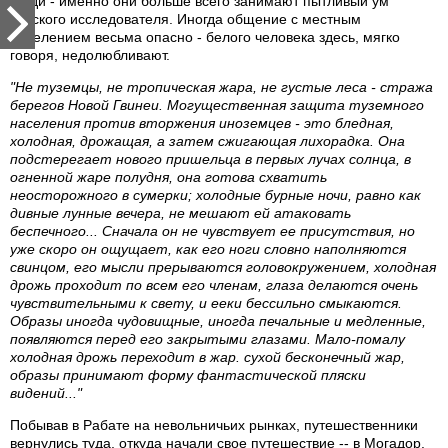
Люди - именно они больше всего занимают пытливый ум
русского исследователя. Иногда общение с местным
населением весьма опасно - белого человека здесь, мягко
говоря, недолюбливают.
"Не туземцы, не тропическая жара, не густые леса - стража
берегов Новой Гвинеи. Могущественная защита туземного
населения против вторжения иноземцев - это бледная,
холодная, дрожащая, а затем сжигающая лихорадка. Она
подстерегает нового пришельца в первых лучах солнца, в
огненной жаре полудня, она готова схватить
неосторожного в сумерки; холодные бурные ночи, равно как
дивные лунные вечера, не мешают ей атаковать
беспечного... Сначала он не чувствует ее присутствия, но
уже скоро он ощущает, как его ноги словно наполняются
свинцом, его мысли прерываются головокружением, холодная
дрожь проходит по всем его членам, глаза делаются очень
чувствительными к свету, и ееки бессильно смыкаются.
Образы иногда чудовищные, иногда печальные и медленные,
появляются перед его закрытыми глазами. Мало-помалу
холодная дрожь переходит в жар. сухой бесконечный жар,
образы принимают форму фантастической пляски
видений..."
Побывав в Рабате на невольничьих рынках, путешественники
вернулись туда, откуда начали свое путешествие -- в Могадор.