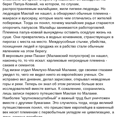
берег Папуа-Ковиай, на котором, по слухам,
распространяемым малайцами, жили пигмеи-людоеды. Но
людоедов Маклай не нашел, а обнаружил обычные племена -
маираси и вуосирау, которые мало чем отличались от жителей
побережья. Тогда он понял, почему малайские радьи стараются
опорочить папуасов. Малайцы занимаются работорговлей.
Племена папуа-ковиай вынуждены оставить оседлую жизнь на
суше. Они превратились в водных кочевников, странствующих в
пирогах с места на место. Междоусобные стычки, убийства,
похищения людей и продажа их в рабство стали обычным
явлением на этом берегу.
В верховьях реки Паханг (Малаккский полуостров} он нашел,
наконец-то, то что искал: карликовые негроидные племена -
сакаев и семангов.
Год жизни отдал Миклухо-Маклай Малакке, где своими глазами
увидел то, чего не видел никто из европейских ученых. Он
исправно вел дневник, делал зарисовки, открывал неведомые
горы и реки. Теперь он знал об этом регионе больше всех
исследователей вместе взятых. К сожалению, сохранились
лишь записи первого путешествия Маклая по Малакке.
Наиболее "крупномасштабный" и важный труд был уничтожен
вместе с другими бумагами. Это случилось тогда, когда великий
путешественник понял, что пришествие европейцев в каменный
век несет племенам с первобытным укладом не цивилизацию, а
лишь семена погибели.