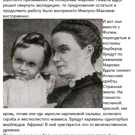
решил свернуть экспедицию, то предложение остаться и
продолжить работу было воспринято Миклухо-Маклаем
восторженно.
И вот они
вместе с
Фолем,
переодетые в
костюмы
берберов,
бредут по
равнинам
Марокко.
Вдали синеют
Атласские
хребты.
Странная
земля. На
глинисто-
песчаной,
красной, как
кровь, почве кое-где заросли карликовой пальмы, колючего
скрэба и жестколистого маквиса. Бредут караваны одногорбых
верблюдов. Африка! В ней чувствуется что-то величественное,
древнее.