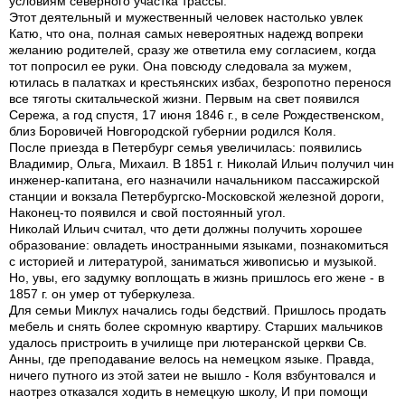
условиям северного участка трассы.
Этот деятельный и мужественный человек настолько увлек
Катю, что она, полная самых невероятных надежд вопреки
желанию родителей, сразу же ответила ему согласием, когда
тот попросил ее руки. Она повсюду следовала за мужем,
ютилась в палатках и крестьянских избах, безропотно перенося
все тяготы скитальческой жизни. Первым на свет появился
Сережа, а год спустя, 17 июня 1846 г., в селе Рождественском,
близ Боровичей Новгородской губернии родился Коля.
После приезда в Петербург семья увеличилась: появились
Владимир, Ольга, Михаил. В 1851 г. Николай Ильич получил чин
инженер-капитана, его назначили начальником пассажирской
станции и вокзала Петербургско-Московской железной дороги,
Наконец-то появился и свой постоянный угол.
Николай Ильич считал, что дети должны получить хорошее
образование: овладеть иностранными языками, познакомиться
с историей и литературой, заниматься живописью и музыкой.
Но, увы, его задумку воплощать в жизнь пришлось его жене - в
1857 г. он умер от туберкулеза.
Для семьи Миклух начались годы бедствий. Пришлось продать
мебель и снять более скромную квартиру. Старших мальчиков
удалось пристроить в училище при лютеранской церкви Св.
Анны, где преподавание велось на немецком языке. Правда,
ничего путного из этой затеи не вышло - Коля взбунтовался и
наотрез отказался ходить в немецкую школу, И при помощи