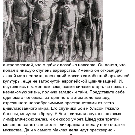
антропологией, что о губках позабыл навсегда. Он понял, что
попал в низшую ступень варварства. Именно он открыл для
людей мир неолита, последний массив самобытной архаичной
культуры, еще не затронутой европейской цивилизацией. И,
очутившись в каменном веке, всеми силами старался познать
незнакомую жизнь, полную загадок и тайн. Представьте себе
одинокого человека, затерянного в этом зеленом аду,
отрезанного невообразимыми пространствами от всего
цивилизованного мира. Его спутники Бой и Ульсон тяжело
больны, мечутся в бреду. У Боя - сильная опухоль паховых
лимфатических желез, и он скоро умрет. Швед уже третий
месяц не встает с постели - лихорадка отняла у него остатки
мужества. Да и у самого Маклая дела идут прескверно -