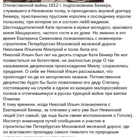
Отечественной войны 1812 г. подполковника Беккера,
служившего в Низовском полку, и приходилась внучкой доктору
Беккеру, присланному прусским королем к последнему королю
польскому, при котором он и состоял лейб-медиком.
Шестнадцатилетней Кате прочили в мужья молодого, красивого
князя Мещерского, частого гостя в их доме. Но именно в это
время Екатерина Семеновна познакомилась с инженером-
строителем Петербургско-Московской железной дороги
Николаем Ильичом Миклухой и полю била его.
Николай Ильич был лет на десять старше Кати Беккер Не мог
похвастаться ни богатством, ни знатностью роде О так
называемом дворянском происхождении Миклу: сохранились
предания. О себе же Николай Ильич рассказывал, что
происходит он-де из запорожских казаков. Потомственное
дворянство будто бы было пожаловано его деду Степану,
состоявшему на службе в одном из казацких малороссийских
полков и отличившемуся в русско-турецкой войне при взятии
Очакова.
К тому времени, когда Николай Ильич познакомила с
Екатериной Беккер, за плечами у него уже был Нежинский
лицей (тот самый, где еще были свежи воспоминания о Гоголе),
Институт инженеров путей сообщения и участие в
строительстве Петербургско-Московской железной дороги, где
он возглавлял прокладку самого тяжелого по природным