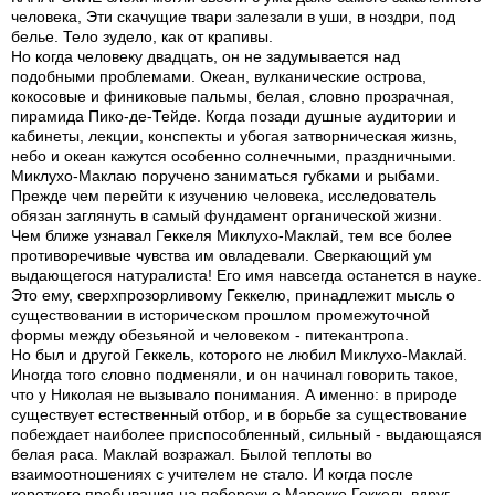
человека, Эти скачущие твари залезали в уши, в ноздри, под
белье. Тело зудело, как от крапивы.
Но когда человеку двадцать, он не задумывается над
подобными проблемами. Океан, вулканические острова,
кокосовые и финиковые пальмы, белая, словно прозрачная,
пирамида Пико-де-Тейде. Когда позади душные аудитории и
кабинеты, лекции, конспекты и убогая затворническая жизнь,
небо и океан кажутся особенно солнечными, праздничными.
Миклухо-Маклаю поручено заниматься губками и рыбами.
Прежде чем перейти к изучению человека, исследователь
обязан заглянуть в самый фундамент органической жизни.
Чем ближе узнавал Геккеля Миклухо-Маклай, тем все более
противоречивые чувства им овладевали. Сверкающий ум
выдающегося натуралиста! Его имя навсегда останется в науке.
Это ему, сверхпрозорливому Геккелю, принадлежит мысль о
существовании в историческом прошлом промежуточной
формы между обезьяной и человеком - питекантропа.
Но был и другой Геккель, которого не любил Миклухо-Маклай.
Иногда того словно подменяли, и он начинал говорить такое,
что у Николая не вызывало понимания. А именно: в природе
существует естественный отбор, и в борьбе за существование
побеждает наиболее приспособленный, сильный - выдающаяся
белая раса. Маклай возражал. Былой теплоты во
взаимоотношениях с учителем не стало. И когда после
короткого пребывания на побережье Марокко Геккель вдруг