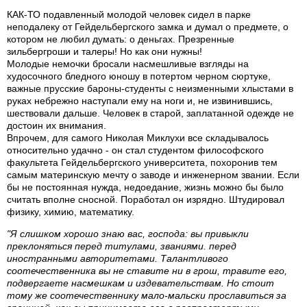
КАК-ТО подавленный молодой человек сидел в парке
неподалеку от Гейдельбергского замка и думал о предмете, о
котором не любил думать: о деньгах. Презренные
зильбергроши и талеры! Но как они нужны!
Молодые немочки бросали насмешливые взгляды на
худосочного бледного юношу в потертом черном сюртуке,
важные прусские бароны-студенты с неизменными хлыстами в
руках небрежно наступали ему на ноги и, не извинившись,
шествовали дальше. Человек в старой, заплатанной одежде не
достоин их внимания.
Впрочем, для самого Николая Миклухи все складывалось
относительно удачно - он стал студентом философского
факультета Гейдельбергского университета, похоронив тем
самым материнскую мечту о заводе и инженерном звании. Если
бы не постоянная нужда, недоедание, жизнь можно бы было
считать вполне сносной. Поработал он изрядно. Штудировал
физику, химию, математику.
"Я слишком хорошо знаю вас, господа: вы привыкли
преклоняться перед титулами, званиями. перед
иностранными авторитетами. Талантливого
соотечественника вы не ставите ни в грош, травите его,
подвергаете насмешкам и издевательствам. Но стоит
тому же соотечественнику мало-мальски прославиться за