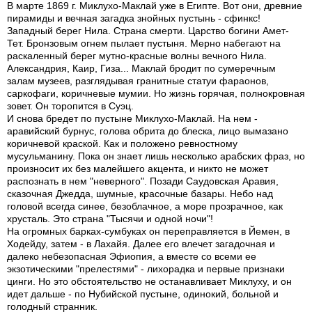
В марте 1869 г. Миклухо-Маклай уже в Египте. Вот они, древние
пирамиды и вечная загадка знойных пустынь - сфинкс!
Западный берег Нила. Страна смерти. Царство богини Амет-
Тет. Бронзовым огнем пылает пустыня. Мерно набегают на
раскаленный берег мутно-красные волны вечного Нила.
Александрия, Каир, Гиза... Маклай бродит по сумеречным
залам музеев, разглядывая гранитные статуи фараонов,
саркофаги, коричневые мумии. Но жизнь горячая, полнокровная
зовет. Он торопится в Суэц.
И снова бредет по пустыне Миклухо-Маклай. На нем -
аравийский бурнус, голова обрита до блеска, лицо вымазано
коричневой краской. Как и положено ревностному
мусульманину. Пока он знает лишь несколько арабских фраз, но
произносит их без малейшего акцента, и никто не может
распознать в нем "неверного". Позади Саудовская Аравия,
сказочная Джедда, шумные, красочные базары. Небо над
головой всегда синее, безоблачное, а море прозрачное, как
хрусталь. Это страна "Тысячи и одной ночи"!
На огромных барках-сумбуках он переправляется в Йемен, в
Ходейду, затем - в Лахайя. Далее его влечет загадочная и
далеко небезопасная Эфиопия, а вместе со всеми ее
экзотическими "прелестями" - лихорадка и первые признаки
цинги. Но это обстоятельство не останавливает Миклуху, и он
идет дальше - по Нубийской пустыне, одинокий, больной и
голодный странник.