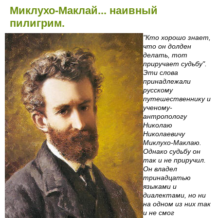
Миклухо-Маклай... наивный
пилигрим.
"Кто хорошо знает,
что он долден
делать, тот
приручает судьбу".
Эти слова
принадлежали
русскому
путешественнику и
ученому-
антропологу
Николаю
Николаевичу
Миклухо-Маклаю.
Однако судьбу он
так и не приручил.
Он владел
тринадцатью
языками и
диалектами, но ни
на одном из них так
и не смог