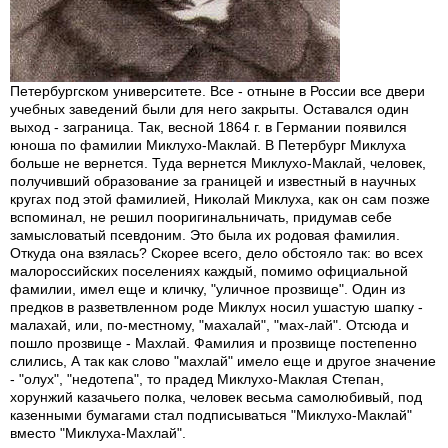
Петербургском университете. Все - отныне в России все двери
учебных заведений были для него закрыты. Оставался один
выход - заграница. Так, весной 1864 г. в Германии появился
юноша по фамилии Миклухо-Маклай. В Петербург Миклуха
больше не вернется. Туда вернется Миклухо-Маклай, человек,
получивший образование за границей и известный в научных
кругах под этой фамилией, Николай Миклуха, как он сам позже
вспоминал, не решил пооригинальничать, придумав себе
замысловатый псевдоним. Это была их родовая фамилия.
Откуда она взялась? Скорее всего, дело обстояло так: во всех
малороссийских поселениях каждый, помимо официальной
фамилии, имел еще и кличку, "уличное прозвище". Один из
предков в разветвленном роде Миклух носил ушастую шапку -
малахай, или, по-местному, "махалай", "мах-лай". Отсюда и
пошло прозвище - Махлай. Фамилия и прозвище постепенно
слились, А так как слово "махлай" имело еще и другое значение
- "олух", "недотепа", то прадед Миклухо-Маклая Степан,
хорунжий казачьего полка, человек весьма самолюбивый, под
казенными бумагами стал подписываться "Миклухо-Маклай"
вместо "Миклуха-Махлай".