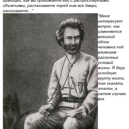
границей, как вы принимаете его с распростертыми
объятиями, распахиваете перед ним все двери,
заискиваете..."
"Меня
интересует
вопрос: как
изменяется
внешний
облик
человека под
влиянием
различных
условий
жизни. Я беру
исходную
группу жизни,
так сказать.
эталон, а
затем изучаю
все