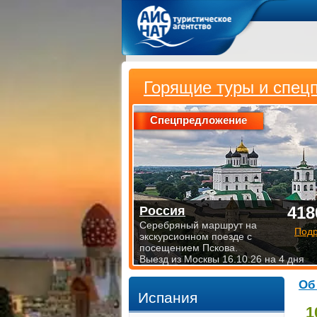
Горящие туры и спец
Спецпредложение
418
Россия
Серебряный маршрут на
Под
экскурсионном поезде с
посещением Пскова.
Выезд из Москвы 16.10.26 на 4 дня
Об
Испания
1