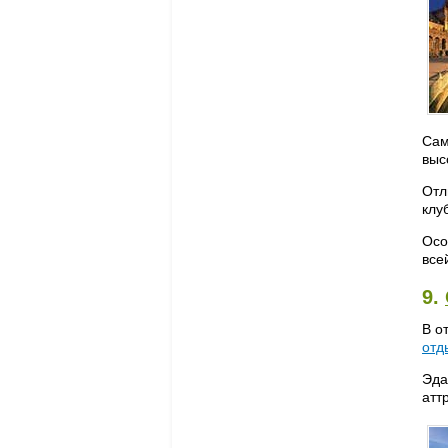
Сам
выс
Отл
клу
Осо
все
9.
В о
отд
Эда
атт