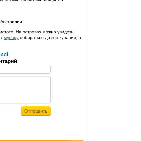
 Австралии.
чистоте. На островах можно увидеть
ют
мусору
добираться до зон купания, а
ии!
нтарий