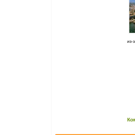
из-
Ко