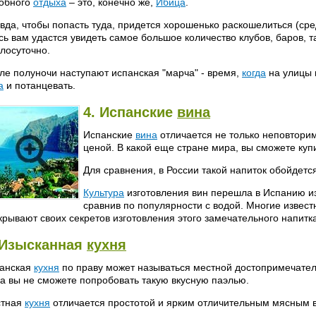
обного
отдыха
– это, конечно же,
Ибица
.
вда, чтобы попасть туда, придется хорошенько раскошелиться (сре
сь вам удастся увидеть самое большое количество клубов, баров,
глосуточно.
ле полуночи наступают испанская "марча" - время,
когда
на улицы 
а
и потанцевать.
4. Испанские
вина
Испанские
вина
отличается не только неповтори
ценой. В какой еще стране мира, вы сможете куп
Для сравнения, в России такой напиток обойдетс
Культура
изготовления вин перешла в Испанию из
сравнив по популярности с водой. Многие извест
крывают своих секретов изготовления этого замечательного напитка
 Изысканная
кухня
анская
кухня
по праву может называться местной достопримечатель
а вы не сможете попробовать такую вкусную паэлью.
стная
кухня
отличается простотой и ярким отличительным мясным в