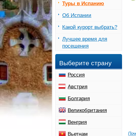
Туры в Испанию
Об Испании
Какой курорт выбрать?
Лучшее время для
посещения
Выберите страну
Россия
Австрия
Болгария
Великобритания
Венгрия
Поч
Вьетнам