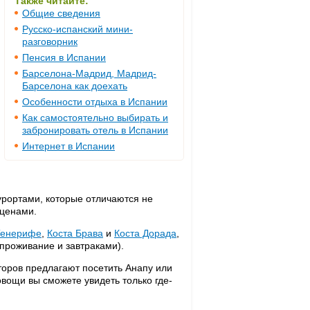
Также читайте:
Общие сведения
Русско-испанский мини-
разговорник
Пенсия в Испании
Барселона-Мадрид, Мадрид-
Барселона как доехать
Особенности отдыха в Испании
Как самостоятельно выбирать и
забронировать отель в Испании
Интернет в Испании
урортами, которые отличаются не
 ценами.
Тенерифе
,
Коста Брава
и
Коста Дорада
,
 проживание и завтраками).
торов предлагают посетить Анапу или
вощи вы сможете увидеть только где-