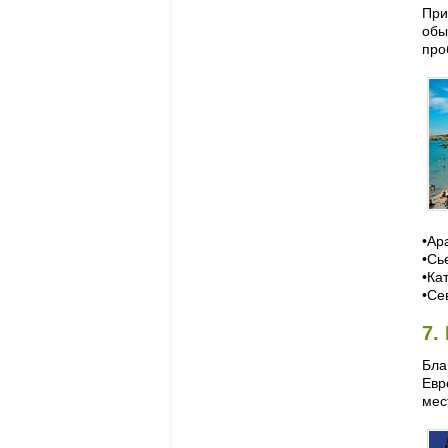
При
обы
про
•Ар
•Сь
•Ка
•Се
7.
Бла
Евр
мес