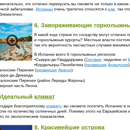
мечательно, что отлично перекусить вы сможете не только в каком-
чной забегаловке.
Испанцы
очень трепетно относятся к
еде
, так ч
блематично.
6. Завораживающие горнолыжны
В какой еще стране по соседству могут отлично
и горнолыжные курорты? Местные власти постоя
так что вероятность несчастных случаев минимал
В Испании всего 6 горнолыжных регионов:
•Сьерра-де-Гваддаррама (
Сеговия
, недалеко от
•Кордильеры-Пенибетика (
провинция
Андалусия
)
агонские Пиренеи (
провинция
Арагон
)
ерра-де-Деманда
талонские Пиренеи (район Лериды-Жероны)
верная часть Леона
 Идеальный
климат
годаря благоприятному
климату
, вы сможете посетить Испанию в л
опе по количеству солнечных дней. Помимо этого на Евразийском 
то по экологическим показателям.
8. Красивейшие острова