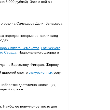
о 3 000 рублей). Зато с ней вы
то родина Салвадора Дали, Веласкеса,
ых народов, которые оставили след
людах.
бора Святого Семейства
,
Готического
го Сердца
, Национального дворца и
туда – в Барселону, Фигерас, Жерону.
й широкий спектр
экскурсионных
услуг
.
о наберется достаточно желающих,
жаркой страны.
и. Наиболее популярное место для