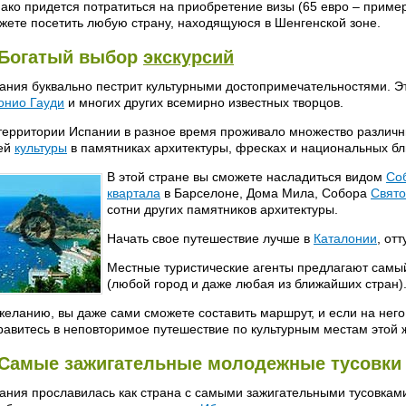
ако придется потратиться на приобретение визы (65 евро – примерн
жете посетить любую страну, находящуюся в Шенгенской зоне.
 Богатый выбор
экскурсий
ания буквально пестрит культурными достопримечательностями. Э
онио Гауди
и многих других всемирно известных творцов.
территории Испании в разное время проживало множество различн
ей
культуры
в памятниках архитектуры, фресках и национальных б
В этой стране вы сможете насладиться видом
Со
квартала
в Барселоне, Дома Мила, Собора
Свято
сотни других памятников архитектуры.
Начать свое путешествие лучше в
Каталонии
, от
Местные туристические агенты предлагают самы
(любой город и даже любая из ближайших стран)
желанию, вы даже сами сможете составить маршрут, и если на нег
равитесь в неповторимое путешествие по культурным местам этой 
 Самые зажигательные молодежные тусовки
ания прославилась как страна с самыми зажигательными тусовкам