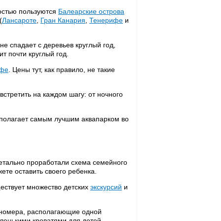
остью пользуются
Балеарские острова
(
Лансароте
,
Гран Канария
,
Тенерифе
и
не спадает с деревьев круглый год,
ит почти круглый год.
фе
. Цены тут, как правило, не такие
 встретить на каждом шагу: от ночного
сполагает самым лучшим аквапарком во
детально проработали схема семейного
жете оставить своего ребенка.
ществует множество детских
экскурсий
и
 номера, располагающие одной
ленькими кроватями для детей.