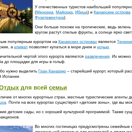
У отечественных туристов наибольшей популярн
(
Менорка
,
Майорка
,
Ибица
) и
Канарские острова
Фуэртевентура
).
Они больше похожи на тропические, ведь зелень 
кругом растут спелые фрукты, а солнце ярко свет
ым популярным курортом на
Канарских островах
является
Тенери
окие, а
климат
позволяет купаться в море днем и
ночью
.
ичительной чертой этого курорта являются
развлечения
. Их можно
ба до площадки для игры в гольф.
бо нужно выделить
Гран Канарию
– старейший курорт, который ра
й Испании.
Отдых
для всей
семьи
тличие от многих курортных стран, местные туристические агенты 
ыха
. Почти на всех курортах существуют «детские зоны», где вы мо
кие детские сады, но с хорошей культурной программой. Также су
ракционов.
Во многих гостиницах предусмотрены семейные
двуспальной кроватью для родителей и двумя ма