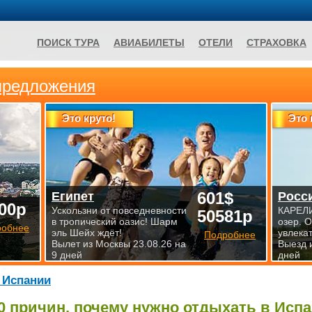
ПОИСК ТУРА
АВИАБИЛЕТЫ
ОТЕЛИ
СТРАХОВКА
предложения
Это круто!
Это 
601$
Египет
Росс
00р
Ускользни от повседневности
КАРЕЛИ
50581р
в тропический оазис! Шарм
озер. 
робнее
эль Шейх ждёт!
увлека
Подробнее
Вылет из Москвы 23.08.26 на
Выезд 
9 дней
дней
 Испании
0 причин,
почему
нужно отдыхать в Исп