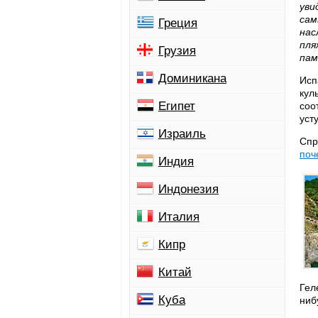
уви
сам
Греция
нас
пля
Грузия
пам
Доминикана
Исп
кул
Египет
соо
уст
Израиль
Спр
поч
Индия
Индонезия
Италия
Кипр
Китай
Гел
Куба
ниб