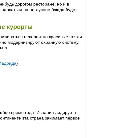
нибудь дорогом ресторане, но и в
то нарваться на невкусное блюдо будет
е курорты
 приживаться невероятно красивые пляжи
нно модернизируют охранную систему,
ьна.
Мадрида
)
юбое время года. Испания лидирует в
континенте эта страна занимает первое