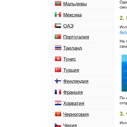
Одн
Мальдивы
смо
Мексика
2.
ОАЭ
Исп
Ант
Португалия
На 
сво
Таиланд
Тунис
Турция
Финляндия
Франция
По 
Хорватия
отп
3.
Черногория
Исп
Чехия