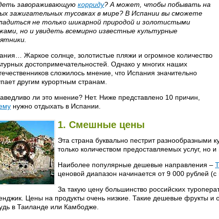
деть завораживающую
корриду
? А может, чтобы побывать на
ых зажигательных тусовках в мире? В Испании вы сможете
ладиться не только шикарной природой и золотистыми
жами, но и увидеть всемирно известные культурные
ятники.
ания… Жаркое солнце, золотистые пляжи и огромное количество
ьтурных достопримечательностей. Однако у многих наших
течественников сложилось мнение, что Испания значительно
упает другим курортным странам.
аведливо ли это мнение? Нет. Ниже представлено 10 причин,
ему
нужно отдыхать в Испании.
1. Смешные цены
Эта страна буквально пестрит разнообразными к
только количеством предоставляемых услуг, но и
Наиболее популярные дешевые направления –
ценовой диапазон начинается от 9 000 рублей (с
За такую цену большинство российских туропера
енджик. Цены на продукты очень низкие. Такие дешевые фрукты и о
удь в Таиланде или Камбодже.