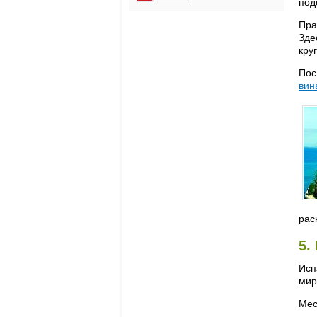
под
Пра
Зде
кру
Пос
вин
рас
5.
Исп
мир
Ме