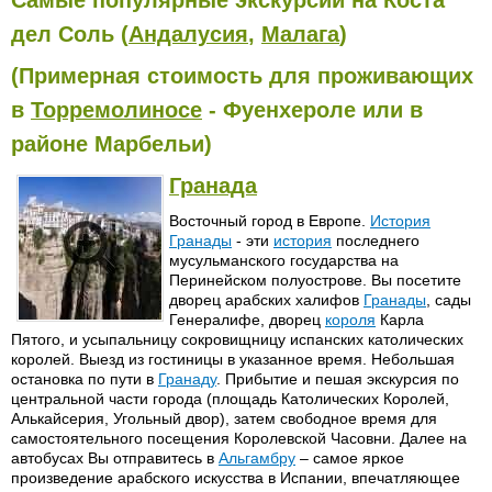
дел Соль (
Андалусия
,
Малага
)
(Примерная стоимость для проживающих
в
Торремолиносе
- Фуенхероле или в
районе Марбельи)
Гранада
Восточный город в Европе.
История
Гранады
- эти
история
последнего
мусульманского государства на
Перинейском полуострове. Вы посетите
дворец арабских халифов
Гранады
, сады
Генералифе, дворец
короля
Карла
Пятого, и усыпальницу сокровищницу испанских католических
королей. Выезд из гостиницы в указанное время. Небольшая
остановка по пути в
Гранаду
. Прибытие и пешая экскурсия по
центральной части города (площадь Католических Королей,
Алькайсерия, Угольный двор), затем свободное время для
самостоятельного посещения Королевской Часовни. Далее на
автобусах Вы отправитесь в
Альгамбру
– самое яркое
произведение арабского искусства в Испании, впечатляющее