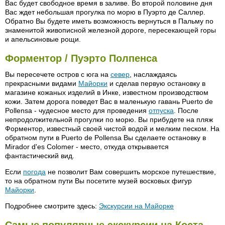
Вас будет свободное время в заливе. Во второй половине дня
Вас ждет небольшая прогулка по морю в Пуэрто де Саллер.
Обратно Вы будете иметь возможность вернуться в Пальму по
знаменитой живописной железной дороге, пересекающей горы
и апельсиновые рощи.
Форментор / Пуэрто Полпенса
Вы пересечете остров с юга на
север
, наслаждаясь
прекрасными видами
Майорки
и сделав первую остановку в
магазине кожаных изделий в Инке, известном производством
кожи. Затем дорога поведет Вас в маленькую гавань Puerto de
Pollensa - чудесное место для проведения
отпуска
. После
непродолжительной прогулки по морю. Вы прибудете на пляж
Форментор, известный своей чистой водой и мелким песком. На
обратном пути в Puerto de Pollensa Вы сделаете остановку в
Mirador d'es Colomer - место, откуда открывается
фантастический вид.
Если
погода
не позволит Вам совершить морское путешествие,
то на обратном пути Вы посетите музей восковых фигур
Майорки
.
Подробнее смотрите здесь:
Экскурсии на Майорке
Самые популярные экскурсии на Коста