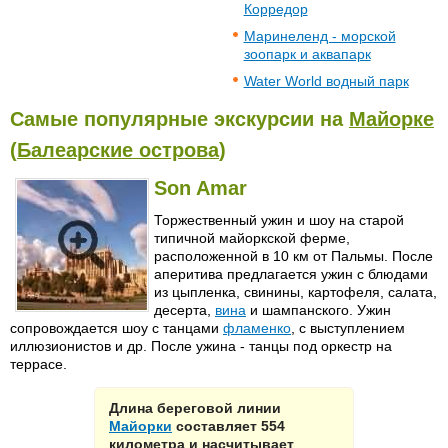
Корредор
Маринеленд - морской
зоопарк и аквапарк
Water World водный парк
Самые популярные экскурсии на
Майорке
(
Балеарские острова
)
Son Amar
Торжественный ужин и шоу на старой
типичной майоркской ферме,
расположенной в 10 км от Пальмы. После
аперитива предлагается ужин с блюдами
из цыпленка, свинины, картофеля, салата,
десерта,
вина
и шампанского. Ужин
сопровождается шоу с танцами
фламенко
, с выступлением
иллюзионистов и др. После ужина - танцы под оркестр на
террасе.
Длина береговой линии
Майорки
составляет 554
километра и насчитывает