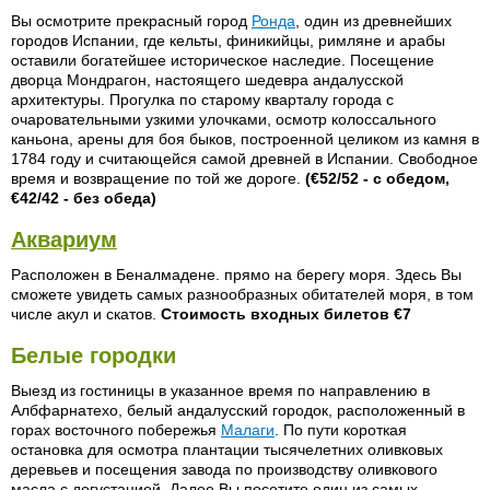
Вы осмотрите прекрасный город
Ронда
, один из древнейших
городов Испании, где кельты, финикийцы, римляне и арабы
оставили богатейшее историческое наследие. Посещение
дворца Мондрагон, настоящего шедевра андалусской
архитектуры. Прогулка по старому кварталу города с
очаровательными узкими улочками, осмотр колоссального
каньона, арены для боя быков, построенной целиком из камня в
1784 году и считающейся самой древней в Испании. Свободное
время и возвращение по той же дороге.
(€52/52 - с обедом,
€42/42 - без обеда)
Аквариум
Расположен в Беналмадене. прямо на берегу моря. Здесь Вы
сможете увидеть самых разнообразных обитателей моря, в том
числе акул и скатов.
Стоимость входных билетов €7
Белые городки
Выезд из гостиницы в указанное время по направлению в
Албфарнатехо, белый андалусский городок, расположенный в
горах восточного побережья
Малаги
. По пути короткая
остановка для осмотра плантации тысячелетних оливковых
деревьев и посещения завода по производству оливкового
масла с дегустацией. Далее Вы посетите один из самых