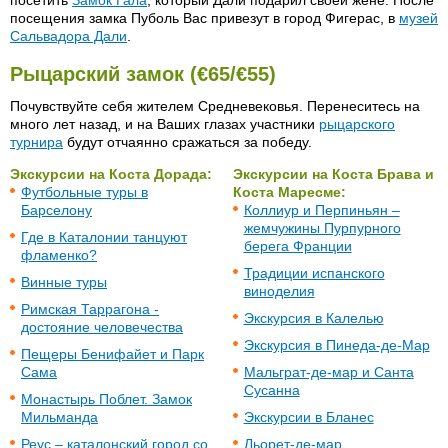
посещения замка Пуболь Вас привезут в город Фигерас, в
музей
Сальвадора Дали
.
Рыцарский замок (€65/€55)
Почувствуйте себя жителем Средневековья. Перенеситесь на
много лет назад, и на Ваших глазах участники
рыцарского
турнира
будут отчаянно сражаться за победу.
Экскурсии на Коста Дорада:
Экскурсии на Коста Брава и
Футбольные туры в
Коста Маресме:
Барселону
Коллиур и Перпиньян –
жемчужины Пурпурного
Где в Каталонии танцуют
берега Франции
фламенко?
Традиции испанского
Винные туры
виноделия
Римская Таррагона -
Экскурсия в Калелью
достояние человечества
Экскурсия в Пинеда-де-Мар
Пещеры Бенифайет и Парк
Сама
Мальграт-де-мар и Санта
Сусанна
Монастырь Поблет. Замок
Мильманда
Экскурсии в Бланес
Реус – каталонский город со
Льорет-де-мар