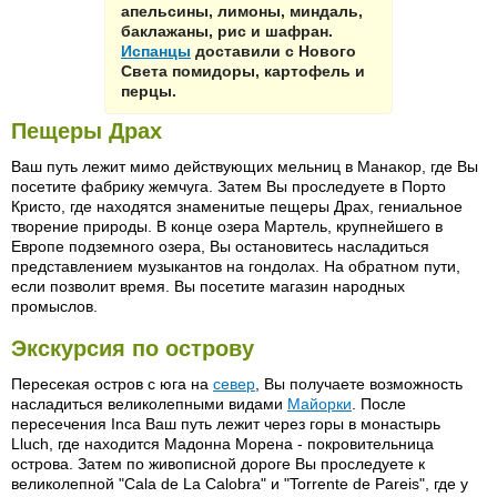
апельсины, лимоны, миндаль,
баклажаны, рис и шафран.
Испанцы
доставили с Нового
Света помидоры, картофель и
перцы.
Пещеры Драх
Ваш путь лежит мимо действующих мельниц в Манакор, где Вы
посетите фабрику жемчуга. Затем Вы проследуете в Порто
Кристо, где находятся знаменитые пещеры Драх, гениальное
творение природы. В конце озера Мартель, крупнейшего в
Европе подземного озера, Вы остановитесь насладиться
представлением музыкантов на гондолах. На обратном пути,
если позволит время. Вы посетите магазин народных
промыслов.
Экскурсия по острову
Пересекая остров с юга на
север
, Вы получаете возможность
насладиться великолепными видами
Майорки
. После
пересечения Inca Ваш путь лежит через горы в монастырь
Lluch, где находится Мадонна Морена - покровительница
острова. Затем по живописной дороге Вы проследуете к
великолепной "Cala de La Calobra" и "Torrente de Pareis", где у