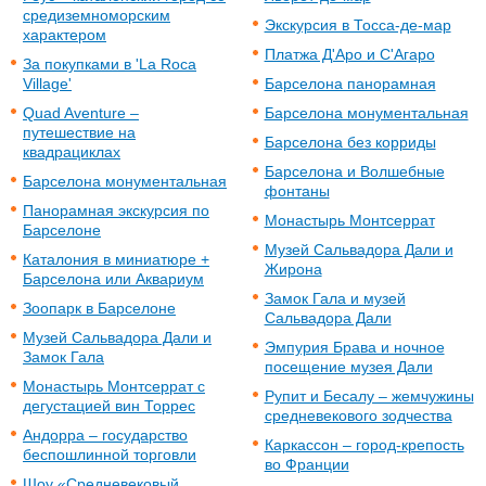
средиземноморским
Экскурсия в Тосса-де-мар
характером
Платжа Д'Аро и С'Агаро
За покупками в 'La Roca
Village'
Барселона панорамная
Quad Aventure –
Барселона монументальная
путешествие на
Барселона без корриды
квадрациклах
Барселона и Волшебные
Барселона монументальная
фонтаны
Панорамная экскурсия по
Монастырь Монтсеррат
Барселоне
Музей Сальвадора Дали и
Каталония в миниатюре +
Жирона
Барселона или Аквариум
Замок Гала и музей
Зоопарк в Барселоне
Сальвадора Дали
Музей Сальвадора Дали и
Эмпурия Брава и ночное
Замок Гала
посещение музея Дали
Монастырь Монтсеррат с
Рупит и Бесалу – жемчужины
дегустацией вин Торрес
средневекового зодчества
Андорра – государство
Каркассон – город-крепость
беспошлинной торговли
во Франции
Шоу «Средневековый