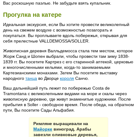
Вас роскошную паэлью. Не забудьте взять купальник.
Прогулка на катере
Идеальная экскурсия, если Вы хотите провести великолепный
день на свежем воздухе с возможностью позагорать и
покупаться. Вы проплываете вдоль побережья, открывая для
себя прелестные VALLDEMOSSA/SOLLER.
Живописная деревня Валльдемосса стала тем местом, которое
Жорж Санд и Шопен выбрали, чтобы провести там зиму 1838-
1839 гг. Вы посетите Картрез с его старинной аптекой, церковью
и многочисленными кельями, когда-то занимаемыми
Картезианскими монахами. Затем Вы посетите выставку
народного
танца
во Дворце
короля
Санчо.
Ваш дальнейший путь лежит по побережью Costa de
Tramontana с великолепными видами на море и скалы через
живописную деревню, где живут знаменитые художники. После
прибытия в Soller - свободное время. После обеда, на обратном
пути, Вы посетите Сады Альфабия.
Римляне выращивали на
Майорке
виноград. Арабы
завезли оливковые деревья,