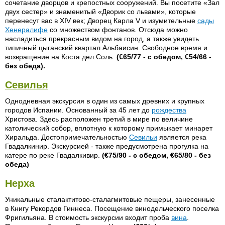
сочетание дворцов и крепостных сооружений. Вы посетите «Зал
двух сестер» и знаменитый «Дворик со львами», которые
перенесут вас в ХIV век; Дворец Карла V и изумительные
сады
Хенералифе
со множеством фонтанов. Отсюда можно
насладиться прекрасным видом на город, а также увидеть
типичный цыганский квартал Альбаисин. Свободное время и
возвращение на Коста дел Соль.
(€65/77 - с обедом, €54/66 -
без обеда).
Севилья
Однодневная экскурсия в один из самых древних и крупных
городов Испании. Основанный за 45 лет до
рождества
Христова. Здесь расположен третий в мире пo величине
католический собор, вплотную к которому примыкает минарет
Хиральда. Достопримечательностью
Севильи
является река
Гвадалкинир. Экскурсией - также предусмотрена прогулка на
катере по реке Гвадалкивир.
(€75/90 - с обедом, €65/80 - без
обеда)
Нерха
Уникальные сталактитово-сталагмитовые пещеры, занесенные
в Книгу Рекордов Гиннеса. Посещение винодельческого поселка
Фригильяна. В стоимость экскурсии входит проба
вина
.