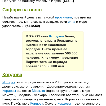
Прогулка по балкону Европы в Нерхе.
(€33/--)
Сафари на ослах
Незабываемый день в испанской
провинции
, поездки на
осликах, паелья на свежем воздухе, реки
вина
и море
удовольствий.
(€41/€50)
В ХХ-ХХI веке
Кордова
была,
возможно, самым большим по
численности населения
городом. В это время ее
население составляло 500 000
человек. К примеру, население
Парижа того же периода
составляло 38 000 чел.
Кордова
История
этого города началась в 206 г. до н.э. в период
древнеримского правления. Достопримечательностями
Кордовы
является
Мескита
(одна из крупнейших в мире
мечетей), Медина - Асахара. Еврейский Квартал. Римский мост.
Выезд из гостиницы в указанное время. Короткая остановка в
пути. Прибытие в
Кордову
. Осмотр
Кордовы
– единственного в