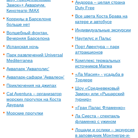
Андорра – целая страна
Замок»+ Аквариум.
Duty Free
Кинотеатр IMAX
Все цвета Коста Брава на
Корриды в Барселоне
катере и автобусе
больше нет
Индивидуальные экскурсии
Волшебный фонтан.
Вечерняя Барселона
Наутилус и Пальс
Испанская ночь
Порт Авентура – парк
аттракционов
Парк развлечений Universal
Mediterranea
Комплекс термальных
источников Магма
Аквапарк 'Акваполис'
«Ла Масия» - усадьба в
Аквапарк-сафари 'Аквалеон'
Тордере
Приключения на джипах
Шоу «Средневековый
Cat Aventura – организатор
Замок» или «Рыцарский
морских прогулок на Коста
турнир»
Даурада
«Гран Палас Фламенко»
Морские прогулки
Ла Сиеста - спектакль
фламенко с ужином
Лошади и ослики – экскурсия
в заповедник Монтнегре-и-