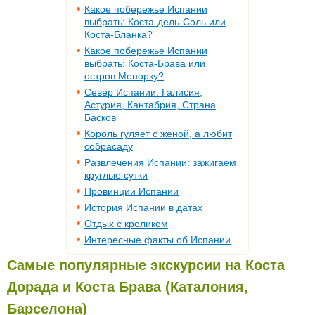
Какое побережье Испании
выбрать: Коста-дель-Соль или
Коста-Бланка?
Какое побережье Испании
выбрать: Коста-Брава или
остров Менорку?
Север Испании: Галисия,
Астурия, Кантабрия, Страна
Басков
Король гуляет с женой, а любит
собрасаду
Развлечения Испании: зажигаем
круглые сутки
Провинции Испании
История Испании в датах
Отдых с кроликом
Интересные факты об Испании
Самые популярные экскурсии на
Коста
Дорада
и
Коста Брава
(
Каталония
,
Барселона)