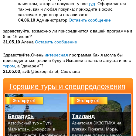
клиентам, которые покупают у нас
тур
. Оформляется
так же, как и любая покупка: приходите в офис,
заключаете договор и оплачиваете.
04.06.10
Администратор
Оставить сообщение
здравствуйте, возможно ли присоединится к вашей программе в
9 по 16 июня?
31.05.10
Алена
Оставить сообщение
Здравствуйте.Очень
интересная
программа!Как я могла бы
присоединиться ,если я буду в Испании в начале августа и не с
туром
, а "дикарем"?
21.05.03
, svtb@bezeqint.net, Светлана
Горящие туры и спецпредложения
Это круто!
Это круто!
Беларусь
Таиланд
Автобусный тур «Путь
Азиатская ЭКЗОТИКА на
Магнатов». Экскурсии в
пляжах Пхукета. Море,
Минск, Бресте, Беловежской
песчаные пляжи и много