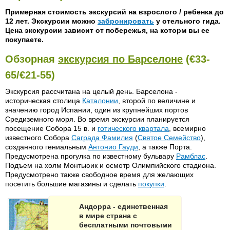
Примерная стоимость экскурсий на взрослого / ребенка до
12 лет. Экскурсии можно
забронировать
у отельного гида.
Цена экскурсии зависит от побережья, на которм вы ее
покупаете.
Обзорная
экскурсия по Барселоне
(€33-
65/€21-55)
Экскурсия рассчитана на целый день. Барселона -
историческая столица
Каталонии
, второй по величине и
значению город Испании, один из крупнейших портов
Средиземного моря. Во время экскурсии планируется
посещение Собора 15 в. и
готического квартала
, всемирно
известного Собора
Саграда Фамилия
(
Святое Семейство
),
созданного гениальным
Антонио Гауди
, а также Порта.
Предусмотрена прогулка по известному бульвару
Рамблас
.
Подъем на холм Монтьюик и осмотр Олимпийского стадиона.
Предусмотрено также свободное время для желающих
посетить большие магазины и сделать
покупки
.
Андорра - единственная
в мире страна с
бесплатными почтовыми