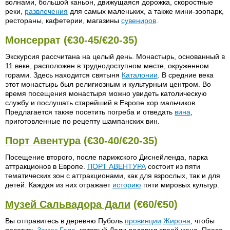
волнами, большой каньон, движущаяся дорожка, скоростные
реки,
развлечения
для самых маленьких, а также мини-зоопарк,
рестораны, кафетерии, магазины
сувениров
.
Монсеррат (€30-45/€20-35)
Экскурсия рассчитана на целый день. Монастырь, основанный в
11 веке, расположен в труднодоступном месте, окруженном
горами. Здесь находится святыня
Каталонии
. В средние века
этот монастырь был религиозным и культурным центром. Во
время посещения монастыря можно увидеть католическую
службу и послушать старейший в Европе хор мальчиков.
Предлагается также посетить погреба и отведать
вина
,
приготовленные по рецепту шампанских вин.
Порт Авентура
(€30-40/€20-35)
Посещение второго, после парижского Диснейленда, парка
аттракционов в Европе.
ПОРТ АВЕНТУРА
состоит из пяти
тематических зон с аттракционами, как для взрослых, так и для
детей. Каждая из них отражает
историю
пяти мировых культур.
Музей Сальвадора Дали
(€60/€50)
Вы отправитесь в деревню Пуболь
провинции
Жирона
, чтобы
посетить
Замок Гала
, который Дали подарил своей жене. После