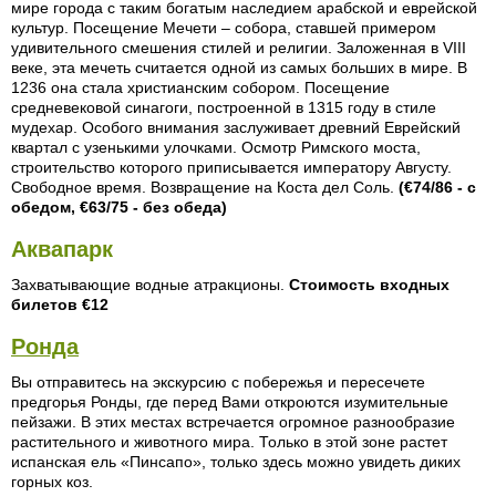
мире города с таким богатым наследием арабской и еврейской
культур. Посещение Мечети – собора, ставшей примером
удивительного смешения стилей и религии. Заложенная в VIII
веке, эта мечеть считается одной из самых больших в мире. В
1236 она стала христианским собором. Посещение
средневековой синагоги, построенной в 1315 году в стиле
мудехар. Особого внимания заслуживает древний Еврейский
квартал с узенькими улочками. Осмотр Римского моста,
строительство которого приписывается императору Августу.
Свободное время. Возвращение на Коста дел Соль.
(€74/86 - с
обедом, €63/75 - без обеда)
Аквапарк
Захватывающие водные атракционы.
Стоимость входных
билетов €12
Ронда
Вы отправитесь на экскурсию с побережья и пересечете
предгорья Ронды, где перед Вами откроются изумительные
пейзажи. В этих местах встречается огромное разнообразие
растительного и животного мира. Только в этой зоне растет
испанская ель «Пинсапо», только здесь можно увидеть диких
горных коз.