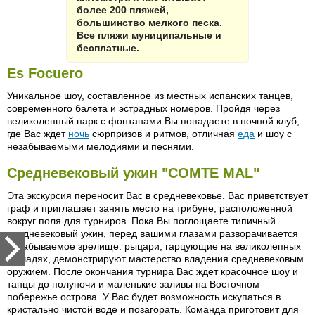
более 200 пляжей,
большинство мелкого песка.
Все пляжи муниципальные и
бесплатные.
Es Focuero
Уникальное шоу, составленное из местных испанских танцев,
современного балета и эстрадных номеров. Пройдя через
великолепный парк с фонтанами Вы попадаете в ночной клуб,
где Вас ждет
ночь
сюрпризов и ритмов, отличная
еда
и шоу с
незабываемыми мелодиями и песнями.
Средневековый ужин "СОМТЕ MAL"
Эта экскурсия переносит Вас в средневековье. Вас приветствует
граф и приглашает занять место на трибуне, расположенной
вокруг поля для турниров. Пока Вы поглощаете типичный
средневековый ужин, перед вашими глазами разворачивается
незабываемое зрелище: рыцари, гарцующие на великолепных
лошадях, демонстрируют мастерство владения средневековым
оружием. После окончания турнира Вас ждет красочное шоу и
танцы до полуночи и маленькие заливы на Восточном
побережье острова. У Вас будет возможность искупаться в
кристально чистой воде и позагорать. Команда приготовит для