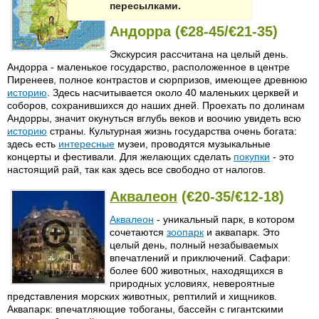
пересылками.
Андорра (€28-45/€21-35)
Экскурсия рассчитана на целый день.
Андорра - маленькое государство, расположенное в центре
Пиренеев, полное контрастов и сюрпризов, имеющее древнюю
историю
. Здесь насчитывается около 40 маленьких церквей и
соборов, сохранившихся до наших дней. Проехать по долинам
Андорры, значит окунуться вглубь веков и воочию увидеть всю
историю
страны. Культурная жизнь государства очень богата:
здесь есть
интересные
музеи, проводятся музыкальные
концерты и фестивали. Для желающих сделать
покупки
- это
настоящий рай, так как здесь все свободно от налогов.
Аквалеон
(€20-35/€12-18)
Аквалеон
- уникальный парк, в котором
сочетаются
зоопарк
и аквапарк. Это
целый день, полный незабываемых
впечатлений и приключений. Сафари:
более 600 животных, находящихся в
природных условиях, невероятные
представления морских животных, рептилий и хищников.
Аквапарк: впечатляющие тобоганы, бассейн с гигантскими