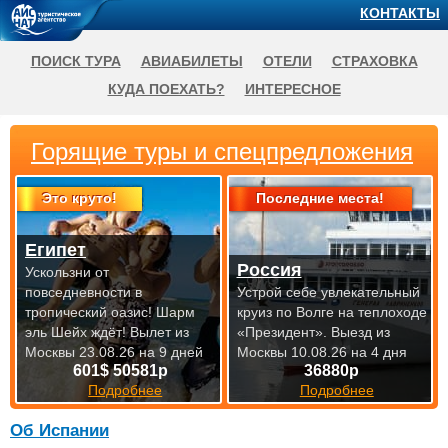
КОНТАКТЫ
ПОИСК ТУРА
АВИАБИЛЕТЫ
ОТЕЛИ
СТРАХОВКА
КУДА ПОЕХАТЬ?
ИНТЕРЕСНОЕ
Горящие туры и спецпредложения
Это круто!
Последние места!
Египет
Россия
Ускользни от
повседневности в
Устрой себе увлекательный
тропический оазис! Шарм
круиз по Волге на теплоходе
эль Шейх ждёт!
Вылет из
«Президент».
Выезд из
Москвы 23.08.26 на 9 дней
Москвы 10.08.26 на 4 дня
601$ 50581р
36880р
Подробнее
Подробнее
Об Испании