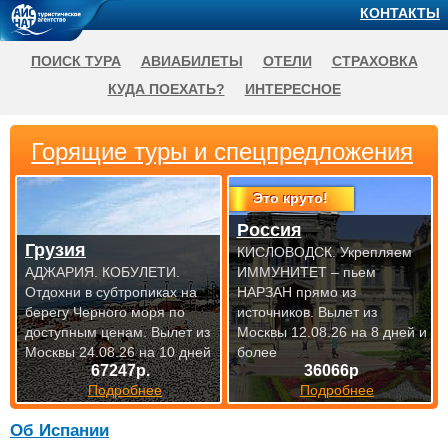
КОНТАКТЫ
ПОИСК ТУРА
АВИАБИЛЕТЫ
ОТЕЛИ
СТРАХОВКА
КУДА ПОЕХАТЬ?
ИНТЕРЕСНОЕ
Горящие туры и спецпредложения
Это круто!
Россия
Грузия
КИСЛОВОДСК. Укрепляем
АДЖАРИЯ. КОБУЛЕТИ.
ИММУНИТЕТ – пьем
Отдохни в субтропиках на
НАРЗАН прямо из
берегу Черного моря по
источников.
Вылет из
доступным
ценам. Вылет из
Москвы 12.08.26 на 8 дней и
Москвы 24.08.26 на 10 дней
более
67247р.
36066р
Подробнее
Подробнее
Об Испании