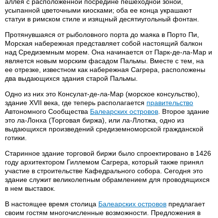
аллея с расположенной посредине пешеходной зоной,
усыпанной цветочными киосками; оба ее конца украшают
статуи в римском стиле и изящный десятиугольный фонтан.
Протянувшаяся от рыболовного порта до маяка в Порто Пи,
Морская набережная представляет собой настоящий балкон
над Средиземным морем. Она начинается от Парк-де-ла-Мар и
является новым морским фасадом Пальмы. Вместе с тем, на
ее отрезке, известном как набережная Сагрера, расположены
два выдающихся здания старой Пальмы.
Одно из них это Консулат-де-ла-Мар (морское консульство),
здание XVII века, где теперь располагается
правительство
Автономного Сообщества
Балеарских островов
. Второе здание
это ла-Лонха (Торговая биржа), или ла-Ллотжа, одно из
выдающихся произведений средиземноморской гражданской
готики.
Старинное здание торговой биржи было спроектировано в 1426
году архитектором Гиллемом Сагрера, который также принял
участие в строительстве Кафедрального собора. Сегодня это
здание служит великолепным обрамлением для проводящихся
в нем выставок.
В настоящее время столица
Балеарских островов
предлагает
своим гостям многочисленные возможности. Предложения в