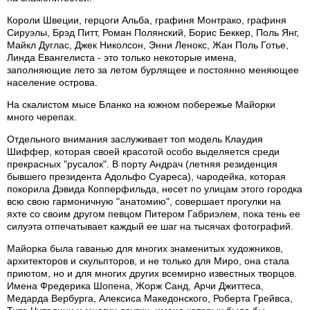
Короли Швеции, герцоги Альба, графиня Монтрако, графиня
Сируэлы, Брэд Питт, Роман Полянский, Борис Беккер, Поль Янг,
Майкл Дуглас, Джек Николсон, Энни Ленокс, Жан Поль Готье,
Линда Евангелиста - это только некоторые имена,
заполняющие лето за летом бурлящее и постоянно меняющее
население острова.
На скалистом мысе Бланко на южном побережье Майорки
много черепах.
Отдельного внимания заслуживает топ модель Клаудия
Шиффер, которая своей красотой особо выделяется среди
прекрасных "русалок". В порту Андрач (летняя резиденция
бывшего президента Адольфо Суареса), чародейка, которая
покорила Дэвида Копперфильда, несет по улицам этого городка
всю свою гармоничную "анатомию", совершает прогулки на
яхте со своим другом певцом Питером Габриэлем, пока тень ее
силуэта отпечатывает каждый ее шаг на тысячах фотографий.
Майорка была гаванью для многих знаменитых художников,
архитекторов и скульпторов, и не только для Миро, она стала
приютом, но и для многих других всемирно известных творцов.
Имена Фредерика Шопена, Жорж Санд, Арчи Джиттеса,
Медарда Вербурга, Алексиса Македонского, Роберта Грейвса,