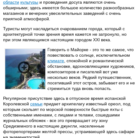
области
культуры
и проведения досуга являются очень
обширными; здесь имеется большое количество разнообразных
магазинов и вечерних увеселительных заведений с очень
приятной атмосферой.
Туристы могут насладиться очарованием города, который с
архитектурной точки зрения время кажется не затронуло, но
при этом являющимся настоящим городом XXI века.
Говорить о Майорке - это то же самое, что
повествовать о солнце, исключительном
климате
, спокойной и романтической
обстановке, вдохновляющими художников,
композиторов и писателей вот уже
несколько веков. Редкий путешественник,
посетивший этот остров, забывает его и не
стремиться туда вновь попасть.
Регулярное присутствие здесь в отпускное время испанской
Королевской
семьи
придает архипелагу известный ореол, под
которым скользят по морской поверхности быстрые яхты с
собственными именами, с лицами и телами, сошедшими
журнальных обложек - все это превращает эту зону
Средиземного в настоящие джунгли, населенные
фоторепортерами желтой прессы, устраивающей здесь сафари
на знаменитостей.