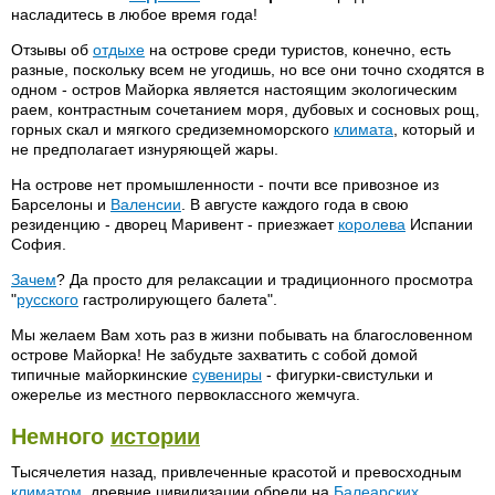
насладитесь в любое время года!
Отзывы об
отдыхе
на острове среди туристов, конечно, есть
разные, поскольку всем не угодишь, но все они точно сходятся в
одном - остров Майорка является настоящим экологическим
раем, контрастным сочетанием моря, дубовых и сосновых рощ,
горных скал и мягкого средиземноморского
климата
, который и
не предполагает изнуряющей жары.
На острове нет промышленности - почти все привозное из
Барселоны и
Валенсии
. В августе каждого года в свою
резиденцию - дворец Маривент - приезжает
королева
Испании
София.
Зачем
? Да просто для релаксации и традиционного просмотра
"
русского
гастролирующего балета".
Мы желаем Вам хоть раз в жизни побывать на благословенном
острове Майорка! Не забудьте захватить с собой домой
типичные майоркинские
сувениры
- фигурки-свистульки и
ожерелье из местного первоклассного жемчуга.
Немного
истории
Тысячелетия назад, привлеченные красотой и превосходным
климатом
, древние цивилизации обрели на
Балеарских