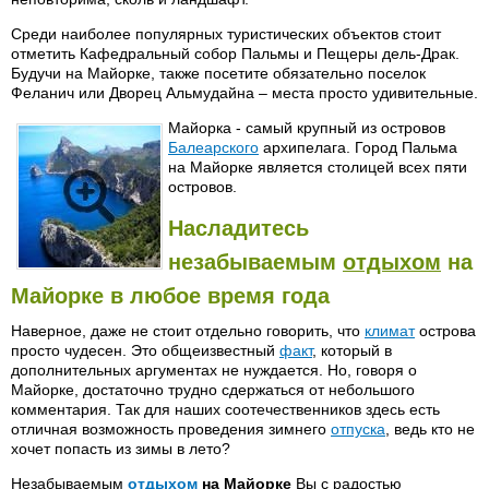
Среди наиболее популярных туристических объектов стоит
отметить Кафедральный собор Пальмы и Пещеры дель-Драк.
Будучи на Майорке, также посетите обязательно поселок
Феланич или Дворец Альмудайна – места просто удивительные.
Майорка - самый крупный из островов
Балеарского
архипелага. Город Пальма
на Майорке является столицей всех пяти
островов.
Насладитесь
незабываемым
отдыхом
на
Майорке в любое время года
Наверное, даже не стоит отдельно говорить, что
климат
острова
просто чудесен. Это общеизвестный
факт
, который в
дополнительных аргументах не нуждается. Но, говоря о
Майорке, достаточно трудно сдержаться от небольшого
комментария. Так для наших соотечественников здесь есть
отличная возможность проведения зимнего
отпуска
, ведь кто не
хочет попасть из зимы в лето?
Незабываемым
отдыхом
на Майорке
Вы с радостью