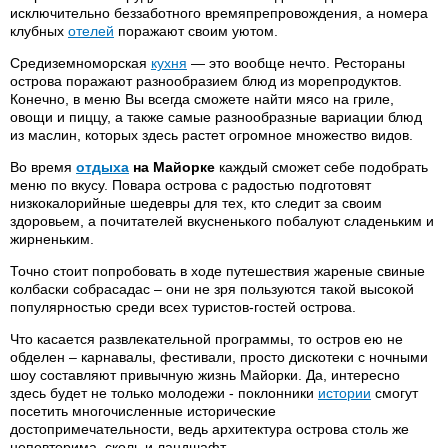
исключительно беззаботного времяпрепровождения, а номера
клубных
отелей
поражают своим уютом.
Средиземноморская
кухня
— это вообще нечто. Рестораны
острова поражают разнообразием блюд из морепродуктов.
Конечно, в меню Вы всегда сможете найти мясо на гриле,
овощи и пиццу, а также самые разнообразные вариации блюд
из маслин, которых здесь растет огромное множество видов.
Во время
отдыха
на Майорке
каждый сможет себе подобрать
меню по вкусу. Повара острова с радостью подготовят
низкокалорийные шедевры для тех, кто следит за своим
здоровьем, а почитателей вкусненького побалуют сладеньким и
жирненьким.
Точно стоит попробовать в ходе путешествия жареные свиные
колбаски собрасадас – они не зря пользуются такой высокой
популярностью среди всех туристов-гостей острова.
Что касается развлекательной программы, то остров ею не
обделен – карнавалы, фестивали, просто дискотеки с ночными
шоу составляют привычную жизнь Майорки. Да, интересно
здесь будет не только молодежи - поклонники
истории
смогут
посетить многочисленные исторические
достопримечательности, ведь архитектура острова столь же
неповторима, сколь и ландшафт.