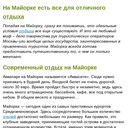
На Майорке есть все для отличного
отдыха
Попадая на Майорку, сразу же понимаешь, что идеальные
условия
отдыха
все еще существуют. И это не любимый
миф – дело творчества рук туристических операторов
Москвы или вообще целых государств, заинтересованных в
привлечении туристов. Майорка всегда готова
предоставить путешественнику то, о чем он только
мечтает.
Современный
отдых
на Майорке
Аквапарк на Майорке называется «Аквасити». Сюда нужно
приезжать в будний день. Входной билет не очень дорогой,
около 30 евро. Время пройдет быстро и незаметно, ведь здесь
очень много аттракционов, бассейнов, кафе, все под открытым
небом. В общем весело и празднично…
Майорка — сегодня один из самых престижных курортов
Средиземноморья. Здесь сосредоточено большое количество
отелей
достаточно небольших по размеру. Как правило, это
клубные заведения, принимающие гостей острова в достаточно
ограниченном количестве. Кстати, именно этим моментов и