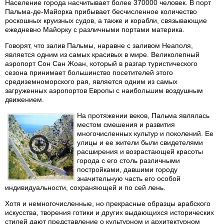
Население города насчитывает более 370000 человек. В порт
Пальма-де-Майорка прибывает бесчисленное количество
роскошных круизных судов, а также и корабли, связывающие
ежедневно Майорку с различными портами материка.
Говорят, что залив Пальмы, наравне с заливом Неаполя,
является одним из самых красивых в мире. Великолепный
аэропорт Сон Сан Жоан, который в разгар туристического
сезона принимает большинство посетителей этого
средиземноморского рая, является одним из самых
загруженных аэропортов Европы с наибольшим воздушным
движением.
На протяжении веков, Пальма являлась
местом смешения и развития
многочисленных культур и поколений. Ее
улицы и ее жители были свидетелями
расширения и возрастающей красоты
города с его столь различными
постройками, давшими городу
значительную часть его особой
индивидуальности, сохраняющей и по сей лень.
Хотя и немногочисленные, но прекрасные образцы арабского
искусства, творения готики и других выдающихся исторических
стилей дают представление о культурном и архитектурном