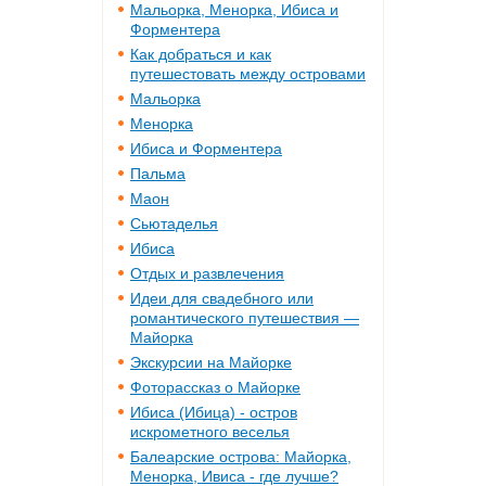
Мальорка, Менорка, Ибиса и
Форментера
Как добраться и как
путешестовать между островами
Мальорка
Менорка
Ибиса и Форментера
Пальма
Маон
Сьютаделья
Ибиса
Отдых и развлечения
Идеи для свадебного или
романтического путешествия —
Майорка
Экскурсии на Майорке
Фоторассказ о Майорке
Ибиса (Ибица) - остров
искрометного веселья
Балеарские острова: Майорка,
Менорка, Ивиса - где лучше?