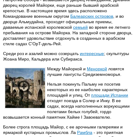
дворец королей Майорки, еще раньше бывший арабской
крепостью. В настоящее время здесь расположено
Командование военным округом
Балеарских островов
, и во
дворце Альмудайна, проходят официальные приемы,
даваемые испанской королевской
семьей
во время ее летнего
пребывания на острове Майорка. На западной стороне дворца,
доставляет удовольствие отдохнуть в созданных в арабском
стиле садах C'OpT-дель-Рей.
Среди роз и азалий можно созерцать
интересные
; скульптуры
Жоана Миро, Кальдера или Субиракса.
Между Майоркой и
Меноркой
ловятся
лучшие лангусты Средиземноморья.
Нельзя покинуть Пальму не посетив
некоторых из ее наиболее характерных
площадей и улиц. От
площади Испании
отходят поезда в Солер и Инку. В ее
садах, всегда наполненных воркующими
полетами белых голубей, гордо
возвышается конный памятник Хайме I Завоевателю.
Более строга площадь Майор, с ее арочными галереями и
ярмаркой кустарных промыслов. Ла
Рамбла
- это приятная