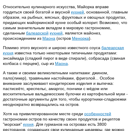
Относительно кулинарного искусства, Майорка вправе
гордиться своей богатой и вкусной
кухней
, основанной, главным
образом, на рыбных, мясных, фруктовых и овощных продуктах,
придающих майоркинской кухне особый колорит. Возможно, что
самым значительным вкладом в мировую гастрономию,
сделанным
балеарской
кухней
, является майонез,
происхождением из
Маона
(остров
Менорка
).
Помимо этого вкусного и широко известного соуса
балеарская
кухня
известна только некоторыми типичными продуктами:
энсаймада (сладкий пирог в виде спирали), собрасада (свиная
колбаса с перцем), сыр из
Маона
.
А также и своими великолепными напитками: джином,
пало(ликер), травяными настойками, фриголой... Особое
внимание заслуживают кондитерские изделия и выпечка:
пастисеётс, креспельс, амаргос, пончики с мёдом или
восхитительные вальдемосские булочки из картофельной муки -
достаточные аргументы для того, чтобы курортники-сладкоежки
неоднократно возвращались на остров.
Хотя на привилегированном месте среди
особенностей
гастрономии остров по качеству своих продуктов и рецептов
"морская"
кухня
. Для гурманов на островах есть 3800
ресторанов, создающих свои кулинарные шедевры, где можно