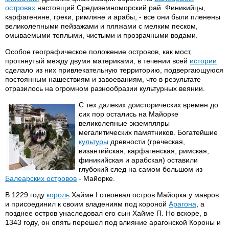
островах
настоящий Средиземноморский рай. Финикийцы,
карфагеняне, греки, римляне и арабы, - все они были пленены
великолепными пейзажами и пляжами с мелким песком,
омываемыми теплыми, чистыми и прозрачными водами.
Особое географическое положение островов, как мост,
протянутый между двумя материками, в течении всей
истории
сделало из них привлекательную территорию, подвергающуюся
постоянным нашествиям и завоеваниям, что в результате
отразилось на огромном разнообразии культурных веянии.
С тех далеких доисторических времен до
сих пор остались на Майорке
великолепные экземпляры
мегалитических памятников. Богатейшие
культуры
древности (греческая,
византийская, карфагенская, римская,
финикийская и арабская) оставили
глубокий след на самом большом из
Балеарских островов
- Майорке.
В 1229 году
король
Хайме I отвоевал остров Майорка у мавров
и присоединил к своим владениям под короной
Арагона
, а
позднее остров унаследовал его сын Хайме П. Но вскоре, в
1343 году, он опять перешел под влияние арагонской Короны и