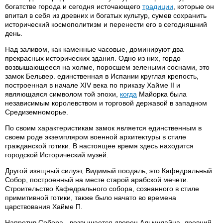
богатстве города и сегодня источающего
традиции
, которые он
впитал в себя из древних и богатых культур, сумев сохранить
исторический космополитизм и перенести его в сегодняшний
день.
Над заливом, как каменные часовые, доминируют два
прекрасных исторических здания. Одно из них, гордо
возвышающееся на холме, поросшем зелеными соснами, это
замок Бельвер. единственная в Испании круглая крепость,
построенная в начале XIV века по приказу Хайме II и
являющаяся символом той эпохи,
когда
Майорка была
независимым королевством и торговой державой в западном
Средиземноморье.
По своим характеристикам замок является единственным в
своем роде экземпляром военной архитектуры в стиле
гражданской готики. В настоящее время здесь находится
городской Исторический музей.
Другой изящный силуэт, Видимый поодаль, это Кафедральный
Собор, построенный на месте старой арабской мечети.
Строительство Кафедрального собора, сознанного в стиле
примитивной готики, также было начато во времена
царствования Хайме П.
Напротив Собора - возвышается дворец Альмудайна, древний