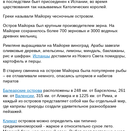
в последствии бьет присоединен к Испании, во время
царствования так называемых Католических королей.
Греки называли Майорку чесночным островом.
Остров Майорка был крупным производителем зерна. На
Майорке сохранилось более 700 зерновых и 3000 водяных
древних мельниц.
Римляне выращивали на Майорке виноград. Арабы завезли
оливковые деревья, апельсины, лимоны, миндаль, баклажаны,
рис и шафран.
Испанцы
доставили из Нового Света помидоры,
картофель и перцы.
В старину свинина на острове Майорка была популярнее рыбы
– ее отлавливали немного, опасаясь штормов и набегов
пиратов
Балеарские острова
расположены в 248 км. от Барселоны, 261
км. от
Валенсии
, 315 км. от Алжира и в 1225 км. от Рима, и
каждый из островов представляет собой как бы отдельный мир,
где капризы природы создали удивительное разнообразие
пейзажей.
Климат
островов можно определить как типично
средиземноморский - жаркое и относительно сухое лето.