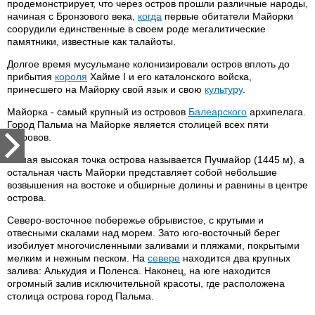
продемонстрирует, что через остров прошли различные народы,
начиная с Бронзового века,
когда
первые обитатели Майорки
соорудили единственные в своем роде мегалитические
памятники, известные как талайоты.
Долгое время мусульмане колонизировали остров вплоть до
прибытия
короля
Хайме I и его каталонского войска,
принесшего на Майорку свой язык и свою
культуру
.
Майорка - самый крупный из островов
Балеарского
архипелага.
Город Пальма на Майорке является столицей всех пяти
островов.
Самая высокая точка острова называется Пучмайор (1445 м), а
остальная часть Майорки представляет собой небольшие
возвышения на востоке и обширные долины и равнины в центре
острова.
Северо-восточное побережье обрывистое, с крутыми и
отвесными скалами над морем. Зато юго-восточный берег
изобилует многочисленными заливами и пляжами, покрытыми
мелким и нежным песком. На
севере
находится два крупных
залива: Алькудия и Поленса. Наконец, на юге находится
огромный залив исключительной красоты, где расположена
столица острова город Пальма.