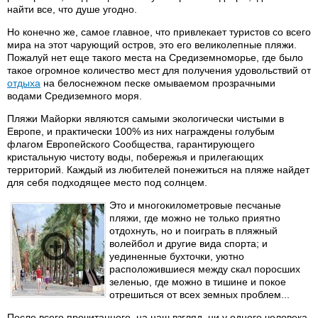
найти все, что душе угодно.
Но конечно же, самое главное, что привлекает туристов со всего
мира на этот чарующий остров, это его великолепные пляжи.
Пожалуй нет еще такого места на Средиземноморье, где было
такое огромное количество мест для получения удовольствий от
отдыха
на белоснежном песке омываемом прозрачными
водами Средиземного моря.
Пляжи Майорки являются самыми экологически чистыми в
Европе, и практически 100% из них награждены голубым
флагом Европейского Сообщества, гарантирующего
кристальную чистоту воды, побережья и прилегающих
территорий. Каждый из любителей понежиться на пляже найдет
для себя подходящее место под солнцем.
Это и многокилометровые песчаные
пляжи, где можно не только приятно
отдохнуть, но и поиграть в пляжный
волейбол и другие вида спорта; и
уединенные бухточки, уютно
расположившиеся между скал поросших
зеленью, где можно в тишине и покое
отрешиться от всех земных проблем...
После всего прочитанного, на наш взгляд, ни у одного человека,