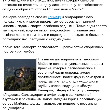
Тито Читадини и многих других, имена которых было бы
невозможно вместить на одну лишь страницу, способствовало
созданию образа "Острова Спокойствия и Мечты".
Майорка благодаря своему
климату
и географическому
положению, считается идеальным островом для занятий
многими видами спорта, особенно водными. Такие виды спорта
как парусный, водные лыжи, виндсерфинг, плавание или
рыбная ловля, в том числе и подводная, пользуются большой
популярностью, растущей с каждым днем.
Кроме того, Майорка располагает широкой сетью спортивных
портов и яхт клубов.
Главными достопримечательностями
Майорки являются уникальные пещеры
Дракона, которые расположились в
восточной части острова, имеют
протяженность более двух километров и
представляют анфиладу уходящих в
глубину залов, ведущих в «Белую
Пещеру», «Черную Пещеру», пещеру
«Людовика Сальвадора» и амфитеатр с великолепной
акустикой и зрительным залом. Каждый турист, посещающий
остров Майорка, должен увидеть эти пещеры с неземным
ландшафтом.