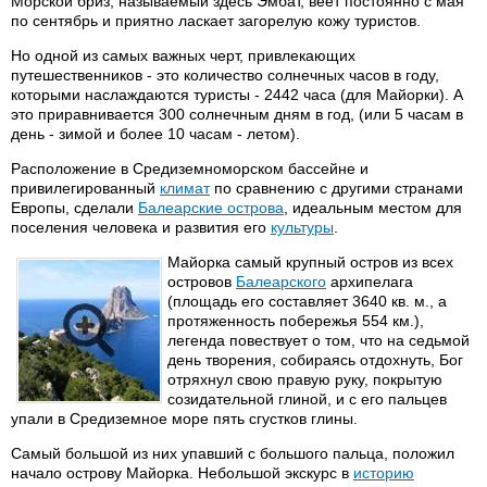
Морской бриз, называемый здесь Эмбат, веет постоянно с мая
по сентябрь и приятно ласкает загорелую кожу туристов.
Но одной из самых важных черт, привлекающих
путешественников - это количество солнечных часов в году,
которыми наслаждаются туристы - 2442 часа (для Майорки). А
это приравнивается 300 солнечным дням в год, (или 5 часам в
день - зимой и более 10 часам - летом).
Расположение в Средиземноморском бассейне и
привилегированный
климат
по сравнению с другими странами
Европы, сделали
Балеарские острова
, идеальным местом для
поселения человека и развития его
культуры
.
Майорка самый крупный остров из всех
островов
Балеарского
архипелага
(площадь его составляет 3640 кв. м., а
протяженность побережья 554 км.),
легенда повествует о том, что на седьмой
день творения, собираясь отдохнуть, Бог
отряхнул свою правую руку, покрытую
созидательной глиной, и с его пальцев
упали в Средиземное море пять сгустков глины.
Самый большой из них упавший с большого пальца, положил
начало острову Майорка. Небольшой экскурс в
историю