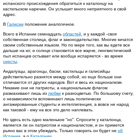
испанского происхождения обратиться к каталонцу на
кастильском наречии. Он услышит много неприятного в свой
адрес.
В
Галисии
положение аналогичное.
Всего в Испании семнадцать
областей
, и у каждой -своя
собственная столица, флаг и законодательство. Многие кичатся
своим собственным языком. Но по мере того, как вы едете все
дальше на юг, и солнце становится все жарче, лингвистический
пыл испанцев остывает или вообще испаряется - во время
сиесты
.
Андалузцы, арагонцы, баски, кастильцы и галисийцы
действительно разнятся между собой, но еще больше они
отличаются от других народов. Вот и весь их национализм.
Никакие они не патриоты, а национальным флагом
размахивают лишь из
любви
к разноцветью. По большому счету,
о независимости вспоминают лишь политически
ангажированные студенты и интеллигенция, а вовсе не народ
как таковой - ему на все это дело наплевать.
Но здесь есть одно маленькое "но". Спросите у каталонца,
является ли он патриотом и националистом, и он примется
рьяно вас в этом убеждать. Только говорить он будет не
об
Испании
, а о
Каталонии
.