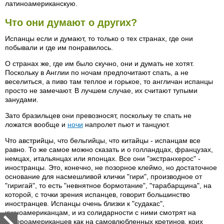
латиноамериканскую.
Что они думают о других?
Испанцы если и думают, то только о тех странах, где они
побывали и где им понравилось.
О странах же, где им было скучно, они и думать не хотят.
Поскольку в Англии по ночам предпочитают спать, а не
веселиться, а пиво там теплое и горькое, то англичан испанцы
просто не замечают. В лучшем случае, их считают тупыми
занудами.
Зато бразильцев они превозносят, поскольку те спать не
ложатся вообще и
ночи
напролет пьют и танцуют.
Что австрийцы, что бельгийцы, что китайцы - испанцам все
равно. То же самое можно сказать и о голландцах, французах,
немцах, итальянцах или японцах. Все они "экстранхерос" -
иностранцы. Это, конечно, не позорное клеймо, но достаточное
основание для насмешливой клички "гири", производное от
"гиригай", то есть "невнятное бормотание", "тарабарщина", на
которой, с точки зрения испанцев, говорит большинство
иностранцев. Испанцы очень близки к "судакас",
южноамериканцам, и из солидарности с ними смотрят на
североамериканцев как на самовлюбленных кретинов, коих