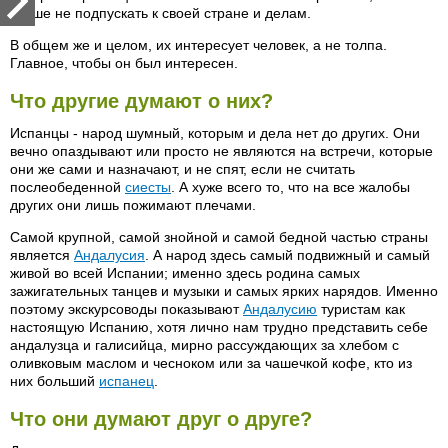
лучше не подпускать к своей стране и делам.
В общем же и целом, их интересует человек, а не толпа.
Главное, чтобы он был интересен.
Что другие думают о них?
Испанцы - народ шумный, которым и дела нет до других. Они
вечно опаздывают или просто не являются на встречи, которые
они же сами и назначают, и не спят, если не считать
послеобеденной
сиесты
. А хуже всего то, что на все жалобы
других они лишь пожимают плечами.
Самой крупной, самой знойной и самой бедной частью страны
является
Андалусия
. А народ здесь самый подвижный и самый
живой во всей Испании; именно здесь родина самых
зажигательных танцев и музыки и самых ярких нарядов. Именно
поэтому экскурсоводы показывают
Андалусию
туристам как
настоящую Испанию, хотя лично нам трудно представить себе
андалузца и галисийца, мирно рассуждающих за хлебом с
оливковым маслом и чесноком или за чашечкой кофе, кто из
них больший
испанец
.
Что они думают друг о друге?