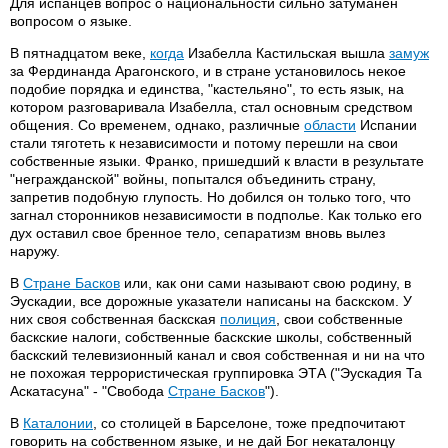
Для испанцев вопрос о национальности сильно затуманен
вопросом о языке.
В пятнадцатом веке,
когда
Изабелла Кастильская вышла
замуж
за Фердинанда Арагонского, и в стране установилось некое
подобие порядка и единства, "кастельяно", то есть язык, на
котором разговаривала Изабелла, стал основным средством
общения. Со временем, однако, различные
области
Испании
стали тяготеть к независимости и потому перешли на свои
собственные языки. Франко, пришедший к власти в результате
"негражданской" войны, попытался объединить страну,
запретив подобную глупость. Но добился он только того, что
загнал сторонников независимости в подполье. Как только его
дух оставил свое бренное тело, сепаратизм вновь вылез
наружу.
В
Стране Басков
или, как они сами называют свою родину, в
Эускадии, все дорожные указатели написаны на баскском. У
них своя собственная баскская
полиция
, свои собственные
баскские налоги, собственные баскские школы, собственный
баскский телевизионный канал и своя собственная и ни на что
не похожая террористическая группировка ЭТА ("Эускадия Та
Аскатасуна" - "Свобода
Стране Басков
").
В
Каталонии
, со столицей в Барселоне, тоже предпочитают
говорить на собственном языке, и не дай Бог некаталонцу