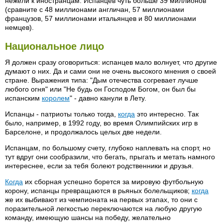
нежели к иностранцам. Испанцев чуть больше 39 миллионов
(сравните с 48 миллионами англичан, 57 миллионами
французов, 57 миллионами итальянцев и 80 миллионами
немцев).
Национальное лицо
Я должен сразу оговориться: испанцев мало волнует, что другие
думают о них. Да и сами они не очень высокого мнения о своей
стране. Выражения типа: "Дым отечества согревает лучше
любого огня" или "Не будь он Господом Богом, он был бы
испанским
королем
" - давно канули в Лету.
Испанцы - патриоты только тогда,
когда
это интересно. Так
было, например, в 1992 году, во время Олимпийских игр в
Барселоне, и продолжалось целых две недели.
Испанцам, по большому счету, глубоко наплевать на спорт, но
тут вдруг они сообразили, что бегать, прыгать и метать намного
интереснее, если за тебя болеют родственники и друзья.
Когда
их сборная успешно борется за мировую футбольную
корону, испанцы превращаются в рьяных болельщиков;
когда
же их выбивают из чемпионата на первых этапах, то они с
поразительной легкостью переключаются на любую другую
команду, имеющую шансы на победу, желательно