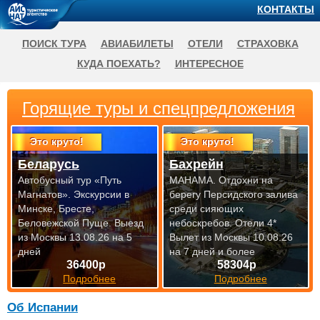
КОНТАКТЫ
ПОИСК ТУРА
АВИАБИЛЕТЫ
ОТЕЛИ
СТРАХОВКА
КУДА ПОЕХАТЬ?
ИНТЕРЕСНОЕ
Горящие туры и спецпредложения
Это круто!
Это круто!
Беларусь
Бахрейн
Автобусный тур «Путь
МАНАМА. Отдохни на
Магнатов». Экскурсии в
берегу Персидского залива
Минске, Бресте,
среди сияющих
Беловежской Пуще.
Выезд
небоскребов. Отели 4*
из Москвы 13.08.26 на 5
Вылет из Москвы 10.08.26
дней
на 7 дней и более
36400р
58304р
Подробнее
Подробнее
Об Испании