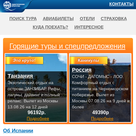
КОНТАКТЫ
ПОИСК ТУРА
АВИАБИЛЕТЫ
ОТЕЛИ
СТРАХОВКА
КУДА ПОЕХАТЬ?
ИНТЕРЕСНОЕ
Горящие туры и спецпредложения
Это круто!
Каникулы
Россия
Танзания
СОЧИ - ДАГОМЫС - ЛОО.
Экзотический отдых на
Комфортный отдых с
острове ЗАНЗИБАР. Рифы,
питанием на Черноморском
лагуны, дайвинг и полный
побережье.
Вылет из
релакс.
Вылет из Москвы
Москвы 07.08.26 на 9 дней и
13.08.26 на 12 дней
более
96192р.
49390р
Подробнее
Подробнее
Об Испании