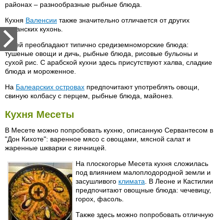
районах – разнообразные рыбные блюда.
Кухня
Валенсии
также значительно отличается от других
испанских кухонь.
В ней преобладают типично средиземноморские блюда:
тушеные овощи и дичь, рыбные блюда, рисовые бульоны и
сухой рис. С арабской кухни здесь присутствуют халва, сладкие
блюда и мороженное.
На
Балеарских островах
предпочитают употреблять овощи,
свиную колбасу с перцем, рыбные блюда, майонез.
Кухня Месеты
В Месете можно попробовать кухню, описанную Сервантесом в
"Дон Кихоте": варенное мясо с овощами, мясной салат и
жаренные шкварки с яичницей.
На плоскогорье Месета кухня сложилась
под влиянием малоплодородной земли и
засушливого
климата
. В Леоне и Кастилии
предпочитают овощные блюда: чечевицу,
горох, фасоль.
Также здесь можно попробовать отличную