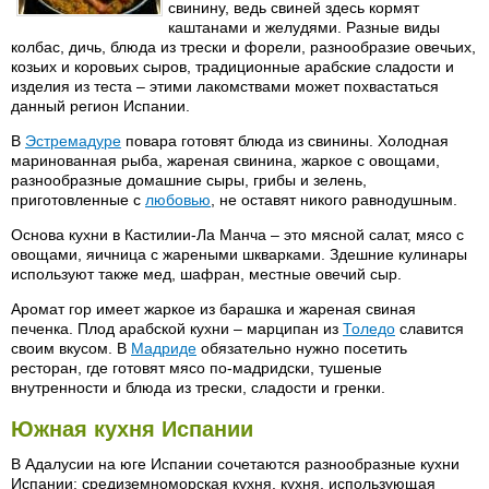
свинину, ведь свиней здесь кормят
каштанами и желудями. Разные виды
колбас, дичь, блюда из трески и форели, разнообразие овечьих,
козьих и коровьих сыров, традиционные арабские сладости и
изделия из теста – этими лакомствами может похвастаться
данный регион Испании.
В
Эстремадуре
повара готовят блюда из свинины. Холодная
маринованная рыба, жареная свинина, жаркое с овощами,
разнообразные домашние сыры, грибы и зелень,
приготовленные с
любовью
, не оставят никого равнодушным.
Основа кухни в Кастилии-Ла Манча – это мясной салат, мясо с
овощами, яичница с жареными шкварками. Здешние кулинары
используют также мед, шафран, местные овечий сыр.
Аромат гор имеет жаркое из барашка и жареная свиная
печенка. Плод арабской кухни – марципан из
Толедо
славится
своим вкусом. В
Мадриде
обязательно нужно посетить
ресторан, где готовят мясо по-мадридски, тушеные
внутренности и блюда из трески, сладости и гренки.
Южная кухня Испании
В Адалусии на юге Испании сочетаются разнообразные кухни
Испании: средиземноморская кухня, кухня, использующая