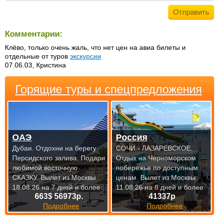
Комментарии:
Клёво, только очень жаль, что нет цен на авиа билеты и
отдельные от туров
экскурсии
07.06.03, Кристина
Горящие туры и спецпредложения
ОАЭ
Россия
Дубаи. Отдохни на берегу
СОЧИ - ЛАЗАРЕВСКОЕ.
Персидского залива. Подари
Отдых на Черноморском
любимой восточную
побережье по доступным
СКАЗКУ.
Вылет из Москвы
ценам.
Вылет из Москвы
18.08.26 на 7 дней и более
11.08.26 на 8 дней и более
663$ 56973р.
41337р
Подробнее
Подробнее