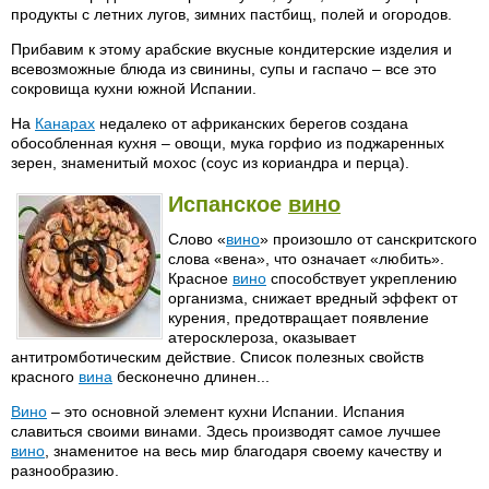
продукты с летних лугов, зимних пастбищ, полей и огородов.
Прибавим к этому арабские вкусные кондитерские изделия и
всевозможные блюда из свинины, супы и гаспачо – все это
сокровища кухни южной Испании.
На
Канарах
недалеко от африканских берегов создана
обособленная кухня – овощи, мука горфио из поджаренных
зерен, знаменитый мохос (соус из кориандра и перца).
Испанское
вино
Слово «
вино
» произошло от санскритского
слова «вена», что означает «любить».
Красное
вино
способствует укреплению
организма, снижает вредный эффект от
курения, предотвращает появление
атеросклероза, оказывает
антитромботическим действие. Список полезных свойств
красного
вина
бесконечно длинен...
Вино
– это основной элемент кухни Испании. Испания
славиться своими винами. Здесь производят самое лучшее
вино
, знаменитое на весь мир благодаря своему качеству и
разнообразию.