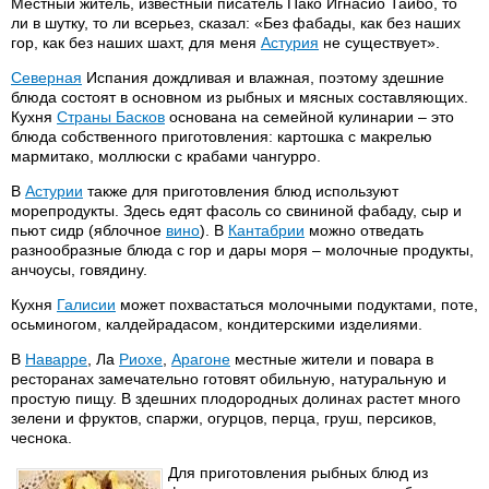
Местный житель, известный писатель Пако Игнасио Тайбо, то
ли в шутку, то ли всерьез, сказал: «Без фабады, как без наших
гор, как без наших шахт, для меня
Астурия
не существует».
Северная
Испания дождливая и влажная, поэтому здешние
блюда состоят в основном из рыбных и мясных составляющих.
Кухня
Страны Басков
основана на семейной кулинарии – это
блюда собственного приготовления: картошка с макрелью
мармитако, моллюски с крабами чангурро.
В
Астурии
также для приготовления блюд используют
морепродукты. Здесь едят фасоль со свининой фабаду, сыр и
пьют сидр (яблочное
вино
). В
Кантабрии
можно отведать
разнообразные блюда с гор и дары моря – молочные продукты,
анчоусы, говядину.
Кухня
Галисии
может похвастаться молочными подуктами, поте,
осьминогом, калдейрадасом, кондитерскими изделиями.
В
Наварре
, Ла
Риохе
,
Арагоне
местные жители и повара в
ресторанах замечательно готовят обильную, натуральную и
простую пищу. В здешних плодородных долинах растет много
зелени и фруктов, спаржи, огурцов, перца, груш, персиков,
чеснока.
Для приготовления рыбных блюд из