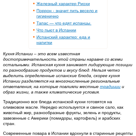
Железный характер Риохи
Поррон - значит пить весело и
гигиенично
Тапас — что едят испанцы.
Что пьют в Испании
Испанский характер: еда и
напитки
Кухня Испании – это всем известная
достопримечательность этой страны наравне со всеми
остальными. Испанская кухня занимает лидирующие позиции
по разнообразию продуктов и вкусу блюд. Нельзя четко
выделить определенные испанские блюда, скорее кухня
Испании разделяется на многочисленные региональные
ответвления, на которые повлияли местные
традиции
и
образ жизни, а также климатические условия.
Традиционно все блюда испанской кухни готовятся на
оливковом масле. Нередко используется и свиное сало, как
животный жир, разнообразные фрукты, зелень и продукты,
завезенные с Америки (помидоры, картофель) и арабских
стран.
Современные повара в Испании вдохнули в старинные рецепты