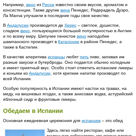
Например,
вино
из
Риохи
известно своим вкусом, ароматом и
консистенции. Также другие
вина
Пенедес, Ридерадель Дуэро,
Ла Манча улучшили в последние годы свое качество.
В
Андалусии
производится де
Херес
– светлое, душистое,
сладкое
вино
, пользующееся большой популярностью в Англии
и по всему миру. Шипучее пенистое
вино
наподобие
шампанского производят в
Каталонии
в районе Пенедес, а
также в Кастилии.
В качестве аперитива
испанцы
любят
пить
пиво, запивая им
разные закуски и бутерброды. Оно подается обычно холодным
и имеет приятный вкус. Особо стоит отметить испанские ликеры
и коньяки из
Андалусии
, хотя крепкие напитки производят по
всей Испании.
Особую популярность в Испании имеют настои на травах, на
меду, на вишневых ягодах, а также анисовая водка, астурийский
яблочный сидр и фруктовые ликеры.
Обедаем в Испании
Основная ежедневная церемония для
испанцев
– это обед.
Здесь легко найти ресторан, кафе или
маленькую забегаловку, где можно плотно