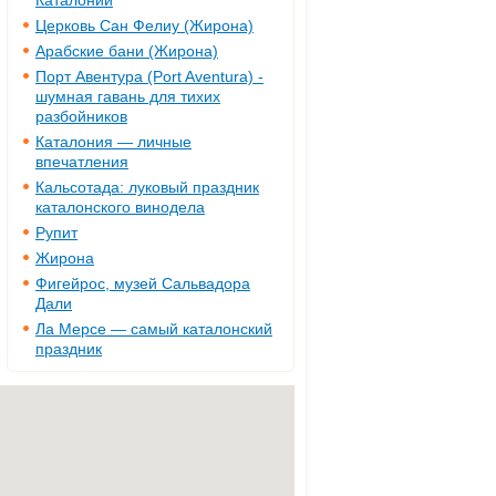
Каталонии
Церковь Сан Фелиу (Жирона)
Арабские бани (Жирона)
Порт Авентура (Port Aventura) -
шумная гавань для тихих
разбойников
Каталония — личные
впечатления
Кальсотада: луковый праздник
каталонского винодела
Рупит
Жирона
Фигейрос, музей Сальвадора
Дали
Ла Мерсе — самый каталонский
праздник