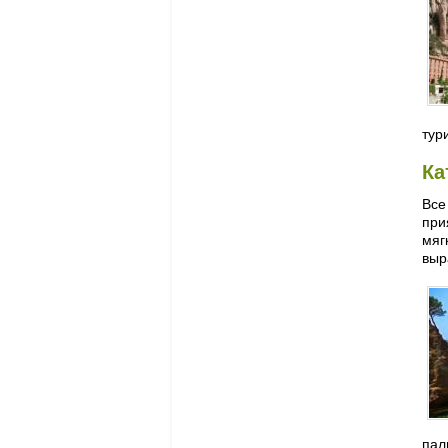
тур
Ка
Все
при
мяг
выр
пал