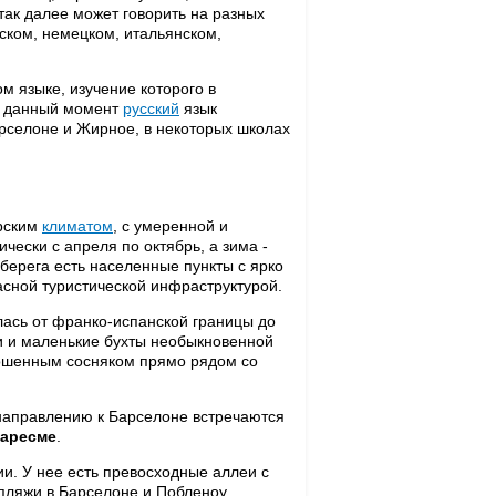
 так далее может говорить на разных
ском, немецком, итальянском,
м языке, изучение которого в
а данный момент
русский
язык
рселоне и Жирное, в некоторых школах
орским
климатом
, с умеренной и
ически с апреля по октябрь, а зима -
 берега есть населенные пункты с ярко
асной туристической инфраструктурой.
лась от франко-испанской границы до
и и маленькие бухты необыкновенной
рошенным сосняком прямо рядом со
направлению к Барселоне встречаются
Маресме
.
ии. У нее есть превосходные аллеи с
пляжи в Барселоне и Побленоу.