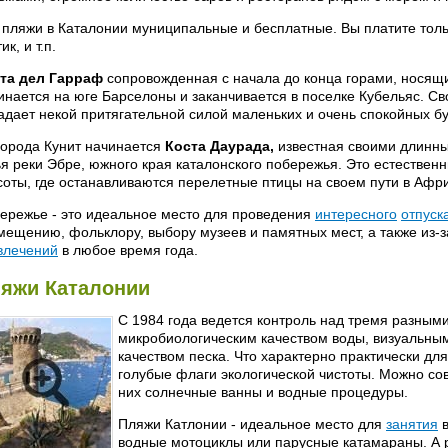
 пляжи в Каталонии муниципальные и бесплатные. Вы платите тольк
ик, и т.п.
та дел Гарраф
сопровожденная с начала до конца горами, носящи
инается на юге Барселоны и заканчивается в поселке Кубельяс. С
адает некой притягательной силой маленьких и очень спокойных бу
города Кунит начинается
Коста Даурада,
известная своими длинны
ья реки Эбре, южного края каталонского побережья. Это естествен
соты, где останавливаются перелетные птицы на своем пути в Афри
ережье - это идеальное место для проведения
интересного
отпуск
мещению, фольклору, выбору музеев и памятных мест, а также из-
влечений
в любое время года.
яжи Каталонии
С 1984 года ведется контроль над тремя разным
микробиологическим качеством воды, визуальны
качеством песка. Что характерно практически для
голубые флаги экологической чистоты. Можно с
них солнечные ванны и водные процедуры.
Пляжи Катлонии - идеальное место для
занятия
в
водные мотоциклы или парусные катамараны. А 