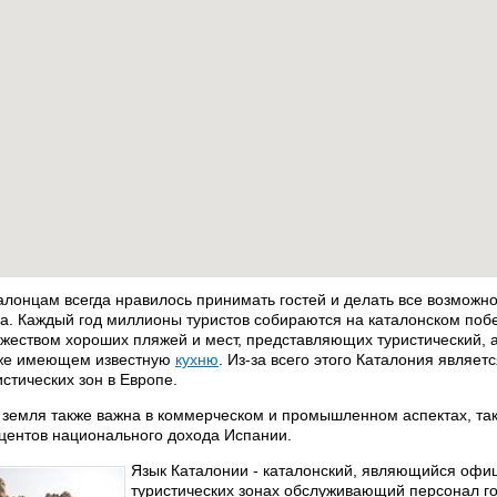
алонцам всегда нравилось принимать гостей и делать все возможно
а. Каждый год миллионы туристов собираются на каталонском по
жеством хороших пляжей и мест, представляющих туристический, а
же имеющем известную
кухню
. Из-за всего этого Каталония являет
истических зон в Европе.
 земля также важна в коммерческом и промышленном аспектах, так
центов национального дохода Испании.
Язык Каталонии - каталонский, являющийся офи
туристических зонах обслуживающий персонал гос