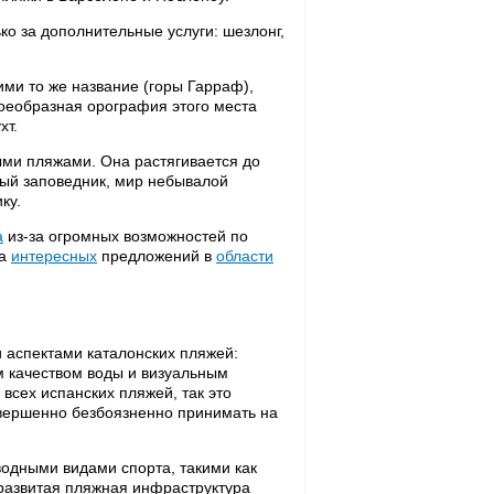
о за дополнительные услуги: шезлонг,
ми то же название (горы Гарраф),
воеобразная орография этого места
хт.
ми пляжами. Она растягивается до
ный заповедник, мир небывалой
ку.
а
из-за огромных возможностей по
за
интересных
предложений в
области
и аспектами каталонских пляжей:
м качеством воды и визуальным
 всех испанских пляжей, так это
овершенно безбоязненно принимать на
одными видами спорта, такими как
развитая пляжная инфраструктура