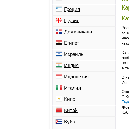
Ка
Греция
Ка
Грузия
Рас
Доминикана
зан
нас
Египет
ква
Кат
Израиль
люб
на 
Индия
а т
Индонезия
В н
Исп
Италия
Она
С К
Кипр
Гау
Жоз
Китай
Каб
Куба