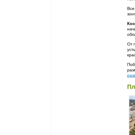
Все
зонт
Кос
нач
обл
От 
уст
кра
Поб
раз
раз
Пл