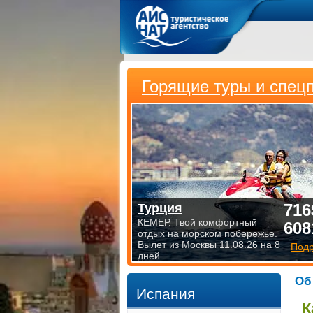
Горящие туры и спец
716
Турция
КЕМЕР. Твой комфортный
608
отдых на морском побережье.
Вылет из Москвы 11.08.26 на 8
Под
дней
Об
Испания
К