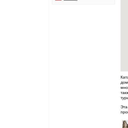
Кат
дом
мно
так
тур
Эта
про