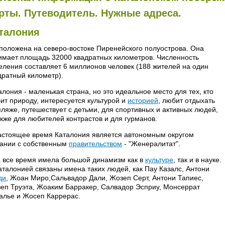
рты. Путеводитель. Нужные адреса.
талония
положена на северо-востоке Пиренейского полуострова. Она
имает площадь 32000 квадратных километров. Численность
еления составляет 6 миллионов человек (188 жителей на один
дратный километр).
алония - маленькая страна, но это идеальное место для тех, кто
ит природу, интересуется культурой и
историей
, любит отдыхать
пляже, путешествует с детьми, для спортивных и активных людей,
акже для любителей контрастов и для гурманов.
астоящее время Каталония является автономным округом
ании с собственным
правительством
- "Жeнepaлитaт".
 все время имела большой динамизм как в
культуре
, так и в науке.
аталонией связаны имена таких людей, как Пау Казалс, Антони
ди
, Жоан Миро,Сальвадор Дали, Жозеп Серт, Антони Тапиес,
еп Труэта, Жоаким Барракер, Салвадор Эсприу, Монсеррат
алье и Жосеп Каррерас.