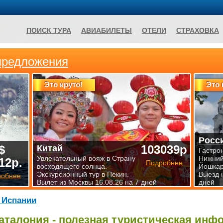
ПОИСК ТУРА
АВИАБИЛЕТЫ
ОТЕЛИ
СТРАХОВКА
предложения
Это круто!
Это 
Росс
$
103039р
Китай
Гастро
Увлекательный вояж в Страну
Нижний
12р.
Подробнее
восходящего солнца.
Йошкар
Экскурсионный тур в Пекин.
Выезд 
робнее
Вылет из Москвы 16.08.26 на 7 дней
дней
 Испании
аталония - полезная туристическая инф