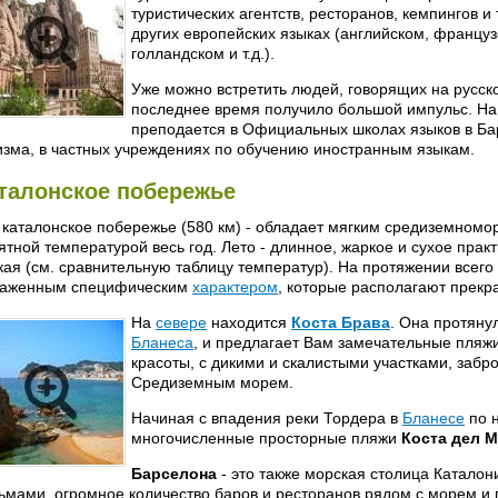
туристических агентств, ресторанов, кемпингов и
других европейских языках (английском, француз
голландском и т.д.).
Уже можно встретить людей, говорящих на русско
последнее время получило большой импульс. Н
преподается в Официальных школах языков в Ба
изма, в частных учреждениях по обучению иностранным языкам.
талонское побережье
 каталонское побережье (580 км) - обладает мягким средиземном
ятной температурой весь год. Лето - длинное, жаркое и сухое практ
кая (см. сравнительную таблицу температур). На протяжении всего
аженным специфическим
характером
, которые располагают прекр
На
севере
находится
Коста Брава
. Она протяну
Бланеса
, и предлагает Вам замечательные пляж
красоты, с дикими и скалистыми участками, заб
Средиземным морем.
Начиная с впадения реки Тордера в
Бланесе
по 
многочисленные просторные пляжи
Коста дел 
Барселона
- это также морская столица Каталон
ьмами, огромное количество баров и ресторанов рядом с морем и 