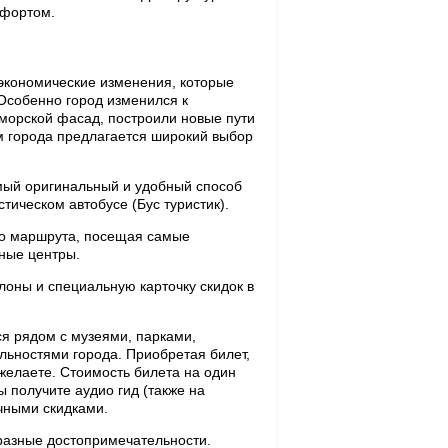
мфортом.
экономические изменения, которые
 Особенно город изменился к
морской фасад, построили новые пути
м города предлагается широкий выбор
мый оригинальный и удобный способ
тическом автобусе (Бус туристик).
его маршрута, посещая самые
ные центры.
лоны и специальную карточку скидок в
ся рядом с музеями, парками,
льностями города. Приобретая билет,
желаете. Стоимость билета на один
ы получите аудио гид (также на
чными скидками.
разные достопримечательности.