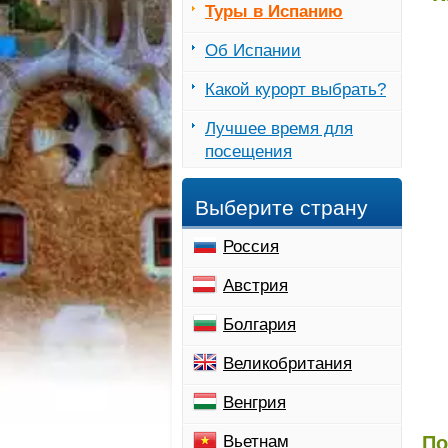
Туры в Испанию
Об Испании
Какой курорт выбрать?
Лучшее время для
посещения
Выберите страну
Россия
Австрия
Болгария
Великобритания
Венгрия
Вьетнам
По