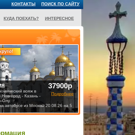
КОНТАКТЫ
ПОИСК ПО САЙТУ
КУДА ПОЕХАТЬ?
ИНТЕРЕСНОЕ
круто!
37900р
ия
номический вояж в
Подробнее
 Новгород - Казань -
-Олу.
на автобусе из Москвы 20.08.26 на 5
ормация