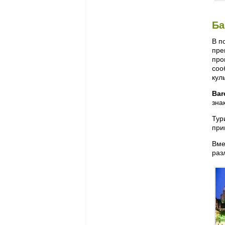
Ба
В п
пре
про
соо
кул
Bar
зна
Тур
при
Вме
раз