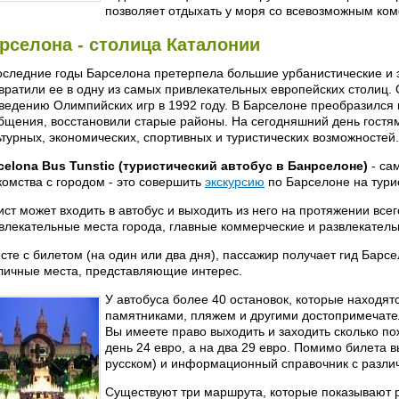
позволяет отдыхать у моря со всевозможным ко
рселона - столица Каталонии
оследние годы Барселона претерпела большие урбанистические и 
вратили ее в одну из самых привлекательных европейских столиц.
ведению Олимпийских игр в 1992 году. В Барселоне преобразился 
бщения, восстановили старые районы. На сегодняшний день гостя
ьтурных, экономических, спортивных и туристических возможностей.
celona Bus Tunstic (туристический автобус в Банрселоне)
- са
комства с городом - это совершить
экскурсию
по Барселоне на турис
ист может входить в автобус и выходить из него на протяжении вс
влекательные места города, главные коммерческие и развлекатель
сте с билетом (на один или два дня), пассажир получает гид Барсе
личные места, представляющие интерес.
У автобуса более 40 остановок, которые находят
памятниками, пляжем и другими достопримечате
Вы имеете право выходить и заходить сколько по
день 24 евро, а на два 29 евро. Помимо билета в
русском) и информационный справочник с разли
Существуют три маршрута, которые показывают 