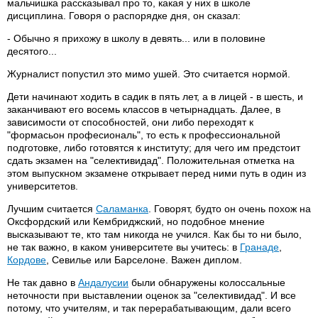
мальчишка рассказывал про то, какая у них в школе
дисциплина. Говоря о распорядке дня, он сказал:
- Обычно я прихожу в школу в девять... или в половине
десятого...
Журналист попустил это мимо ушей. Это считается нормой.
Дети начинают ходить в садик в пять лет, а в лицей - в шесть, и
заканчивают его восемь классов в четырнадцать. Далее, в
зависимости от способностей, они либо переходят к
"формасьон професиональ", то есть к профессиональной
подготовке, либо готовятся к институту; для чего им предстоит
сдать экзамен на "селективидад". Положительная отметка на
этом выпускном экзамене открывает перед ними путь в один из
университетов.
Лучшим считается
Саламанка
. Говорят, будто он очень похож на
Оксфордский или Кембриджский, но подобное мнение
высказывают те, кто там никогда не учился. Как бы то ни было,
не так важно, в каком университете вы учитесь: в
Гранаде
,
Кордове
, Севилье или Барселоне. Важен диплом.
Не так давно в
Андалусии
были обнаружены колоссальные
неточности при выставлении оценок за "селективидад". И все
потому, что учителям, и так перерабатывающим, дали всего