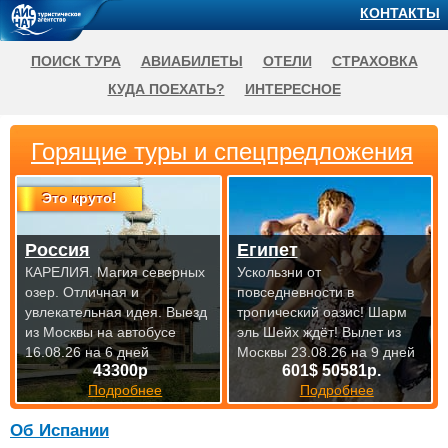
КОНТАКТЫ
ПОИСК ТУРА
АВИАБИЛЕТЫ
ОТЕЛИ
СТРАХОВКА
КУДА ПОЕХАТЬ?
ИНТЕРЕСНОЕ
Горящие туры и спецпредложения
Это круто!
Россия
Египет
КАРЕЛИЯ. Магия северных
Ускользни от
озер. Отличная и
повседневности в
увлекательная идея.
Выезд
тропический оазис! Шарм
из Москвы на автобусе
эль Шейх ждёт!
Вылет из
16.08.26 на 6 дней
Москвы 23.08.26 на 9 дней
43300р
601$ 50581р.
Подробнее
Подробнее
Об Испании