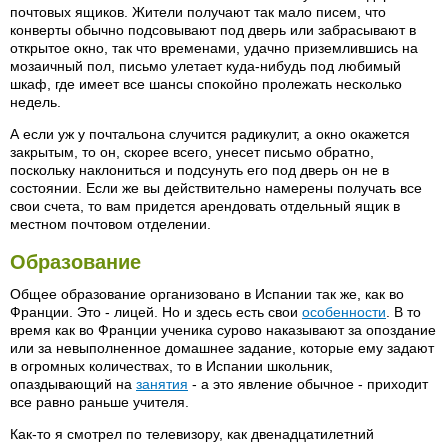
почтовых ящиков. Жители получают так мало писем, что
конверты обычно подсовывают под дверь или забрасывают в
открытое окно, так что временами, удачно приземлившись на
мозаичный пол, письмо улетает куда-нибудь под любимый
шкаф, где имеет все шансы спокойно пролежать несколько
недель.
А если уж у почтальона случится радикулит, а окно окажется
закрытым, то он, скорее всего, унесет письмо обратно,
поскольку наклониться и подсунуть его под дверь он не в
состоянии. Если же вы действительно намерены получать все
свои счета, то вам придется арендовать отдельный ящик в
местном почтовом отделении.
Образование
Общее образование организовано в Испании так же, как во
Франции. Это - лицей. Но и здесь есть свои
особенности
. В то
время как во Франции ученика сурово наказывают за опоздание
или за невыполненное домашнее задание, которые ему задают
в огромных количествах, то в Испании школьник,
опаздывающий на
занятия
- а это явление обычное - приходит
все равно раньше учителя.
Как-то я смотрел по телевизору, как двенадцатилетний