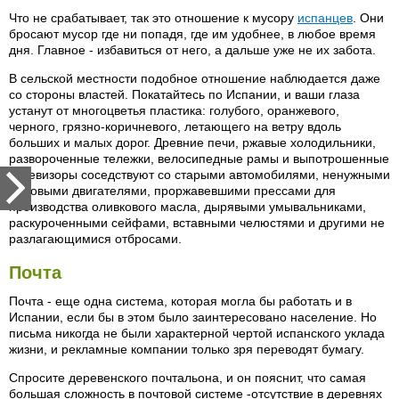
Что не срабатывает, так это отношение к мусору
испанцев
. Они
бросают мусор где ни попадя, где им удобнее, в любое время
дня. Главное - избавиться от него, а дальше уже не их забота.
В сельской местности подобное отношение наблюдается даже
со стороны властей. Покатайтесь по Испании, и ваши глаза
устанут от многоцветья пластика: голубого, оранжевого,
черного, грязно-коричневого, летающего на ветру вдоль
больших и малых дорог. Древние печи, ржавые холодильники,
развороченные тележки, велосипедные рамы и выпотрошенные
телевизоры соседствуют со старыми автомобилями, ненужными
паровыми двигателями, проржавевшими прессами для
производства оливкового масла, дырявыми умывальниками,
раскуроченными сейфами, вставными челюстями и другими не
разлагающимися отбросами.
Почта
Почта - еще одна система, которая могла бы работать и в
Испании, если бы в этом было заинтересовано население. Но
письма никогда не были характерной чертой испанского уклада
жизни, и рекламные компании только зря переводят бумагу.
Спросите деревенского почтальона, и он пояснит, что самая
большая сложность в почтовой системе -отсутствие в деревнях