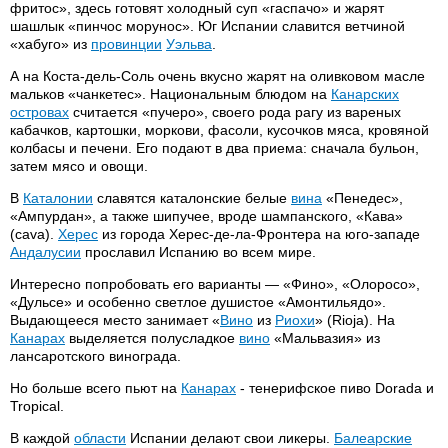
фритос», здесь готовят холодный суп «гаспачо» и жарят
шашлык «пинчос морунос». Юг Испании славится ветчиной
«хабуго» из
провинции
Уэльва
.
А на Коста-дель-Соль очень вкусно жарят на оливковом масле
мальков «чанкетес». Национальным блюдом на
Канарских
островах
считается «пучеро», своего рода рагу из вареных
кабачков, картошки, моркови, фасоли, кусочков мяса, кровяной
колбасы и печени. Его подают в два приема: сначала бульон,
затем мясо и овощи.
В
Каталонии
славятся каталонские белые
вина
«Пенедес»,
«Ампурдан», а также шипучее, вроде шампанского, «Кава»
(cava).
Херес
из города Херес-де-ла-Фронтера на юго-западе
Андалусии
прославил Испанию во всем мире.
Интересно попробовать его варианты — «Фино», «Олоросо»,
«Дульсе» и особенно светлое душистое «Амонтильядо».
Выдающееся место занимает «
Вино
из
Риохи
» (Rioja). На
Канарах
выделяется полусладкое
вино
«Мальвазия» из
лансаротского винограда.
Но больше всего пьют на
Канарах
- тенерифское пиво Dorada и
Tropical.
В каждой
области
Испании делают свои ликеры.
Балеарские