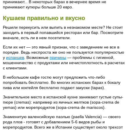
принимают... В некоторых барах в вечернее время не
принимают купюры больше 20 евро.
Кушаем правильно и вкусно
Решили перекусить или выпить в незнакомом месте? Не стоит
заходить в первый попавшийся ресторан или бар. Посмотрите
вначале, есть ли в нем посетители.
Если их нет — это явный признак, что с заведением не все в
порядке. Ведь неспроста же оно не пользуется популярностью
у
испанцев
. Возможные
причины
— проблемы с гигиеной,
мошенничество с продуктами или нечистоплотность в расчетах
с клиентами.
В небольшом кафе гостю могут предложить что-либо
попробовать бесплатно. Во многих испанских барах к бокалу
пива или коктейля бесплатно подают закуски (tapas).
Значительное место в испанской кухне занимают густые супы-
пюре (cremas): например из яичных желтков (sopa-crema de
yemas) или морепродуктов (sopa-crema de mariscos).
Знаменитую валенсийскую паэлью (paella Valencia) — своего
рода плов - готовят с добавлением 5-6 видов рыбы и
морепродуктов. Всего же в Испании существует около трехсот