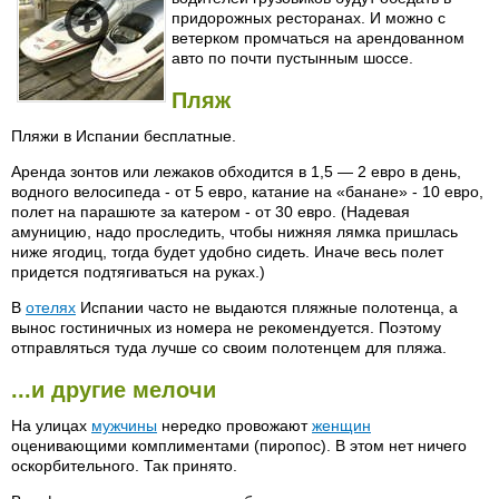
придорожных ресторанах. И можно с
ветерком промчаться на арендованном
авто по почти пустынным шоссе.
Пляж
Пляжи в Испании бесплатные.
Аренда зонтов или лежаков обходится в 1,5 — 2 евро в день,
водного велосипеда - от 5 евро, катание на «банане» - 10 евро,
полет на парашюте за катером - от 30 евро. (Надевая
амуницию, надо проследить, чтобы нижняя лямка пришлась
ниже ягодиц, тогда будет удобно сидеть. Иначе весь полет
придется подтягиваться на руках.)
В
отелях
Испании часто не выдаются пляжные полотенца, а
вынос гостиничных из номера не рекомендуется. Поэтому
отправляться туда лучше со своим полотенцем для пляжа.
...и другие мелочи
На улицах
мужчины
нередко провожают
женщин
оценивающими комплиментами (пиропос). В этом нет ничего
оскорбительного. Так принято.