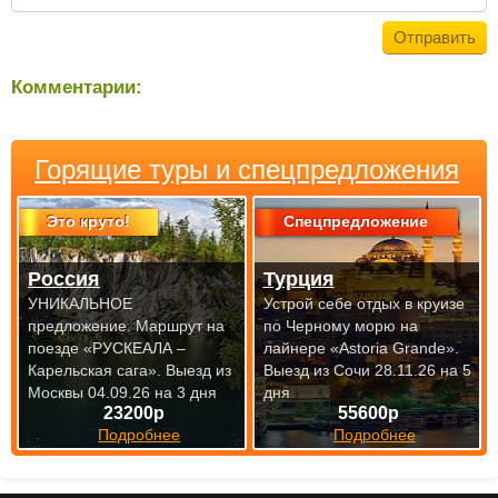
Комментарии:
Горящие туры и спецпредложения
Это круто!
Спецпредложение
Россия
Турция
УНИКАЛЬНОЕ
Устрой себе отдых в круизе
предложение. Маршрут на
по Черному морю на
поезде «РУСКЕАЛА –
лайнере «Astoria Grande».
Карельская сага».
Выезд из
Выезд из Сочи 28.11.26 на 5
Москвы 04.09.26 на 3 дня
дня
23200р
55600р
Подробнее
Подробнее