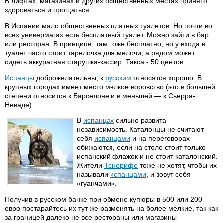
В лифтах, магазинах и других общественных местах принято
здороваться и прощаться.
В Испании мало общественных платных туалетов. Но почти во
всех универмагах есть бесплатный туалет. Можно зайти в бар
или ресторан. В принципе, там тоже бесплатно, но у входа в
туалет часто стоит тарелочка для мелочи, а рядом может
сидеть аккуратная старушка-кассир. Такса - 50 центов.
Испанцы
доброжелательны, к
русским
относятся хорошо. В
крупных городах имеет место мелкое воровство (это в большей
степени относится к Барселоне и в меньшей — к Сьерра-
Неваде).
В
испанцах
сильно развита
независимость. Каталонцы не считают
себя
испанцами
и на переговорах
обижаются, если на столе стоит только
испанский флажок и не стоит каталонский.
Жители
Тенерифе
тоже не хотят, чтобы их
называли
испанцами
, и зовут себя
«гуанчами».
Получив в русском банке при обмене купюры в 500 или 200
евро постарайтесь их тут же разменять на более мелкие, так как
за границей далеко не все рестораны или магазины