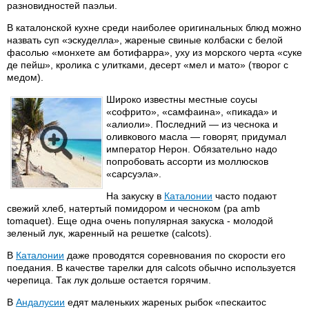
разновидностей паэльи.
В каталонской кухне среди наиболее оригинальных блюд можно
назвать суп «эскуделла», жареные свиные колбаски с белой
фасолью «монхете ам ботифарра», уху из морского черта «суке
де пейш», кролика с улитками, десерт «мел и мато» (творог с
медом).
Широко известны местные соусы
«софрито», «самфаина», «пикада» и
«алиоли». Последний — из чеснока и
оливкового масла — говорят, придумал
император Нерон. Обязательно надо
попробовать ассорти из моллюсков
«сарсуэла».
На закуску в
Каталонии
часто подают
свежий хлеб, натертый помидором и чесноком (pa amb
tomaquet). Еще одна очень популярная закуска - молодой
зеленый лук, жаренный на решетке (calcots).
В
Каталонии
даже проводятся соревнования по скорости его
поедания. В качестве тарелки для calcots обычно используется
черепица. Так лук дольше остается горячим.
В
Андалусии
едят маленьких жареных рыбок «пескаитос