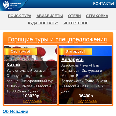
КОНТАКТЫ
ПОИСК ТУРА
АВИАБИЛЕТЫ
ОТЕЛИ
СТРАХОВКА
КУДА ПОЕХАТЬ?
ИНТЕРЕСНОЕ
Горящие туры и спецпредложения
Это круто!
Это круто!
Беларусь
Китай
Автобусный тур «Путь
Увлекательный вояж в
Магнатов». Экскурсии в
Страну восходящего
Минске, Бресте,
солнца. Экскурсионный тур
Беловежской Пуще.
Выезд
в Пекин.
Вылет из Москвы
из Москвы 13.08.26 на 5
16.08.26 на 7 дней
дней
103039р
36400р
Подробнее
Подробнее
Об Испании