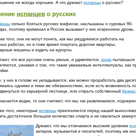
ошение не всегда хорошее. А что думают
испанцы
о русских?
нение
испанцев
о русских
анцы
сильно бояться русских мафиози, наслышаны о суровых 90-
одах, поэтому криминал в России вызывает у них искреннюю дрожь.
ме того, они не могут понять, как мы умудряемся работать на
ных работах, но в тоже время покупать дорогие квартиры,
арные машины и ездить на курорты.
тают, что все русские очень умные, и удивляются,
когда
пытаешься 
мляются, узнавая о том, что такие уважаемые интеллектуалы, как 
ейки.
, у них в голове не укладывается, как можно проработать два деся
имаясь одними и теми же обязанностями, если есть возможность 
двинуться по карьерной лестнице, или открыть собственный
бизнес
 касается водки, то они считают, что мы так развлекаемся, подчерки
ее того, некоторые
испанцы
преклоняются перед нашей выносливо
ить достаточное большое количество спирта и не свалиться замерт
Думают, что мы отличаемся высоким уровнем
кул
актеров, музыкантов и писателей, поэтому им ино