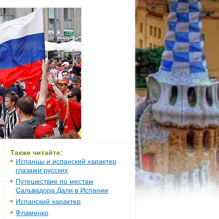
Также читайте:
Испанцы и испанский характер
глазами русских
Путешествие по местам
Сальвадора Дали в Испании
Испанский характер
Фламенко