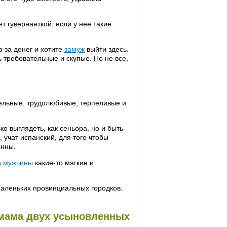
т гувернанткой, если у нее такие
з-за денег и хотите
замуж
выйти здесь.
ь требовательные и скупые. Но не все,
:
ельные, трудолюбивые, терпеливые и
о выглядеть, как сеньора, но и быть
, учат испанский, для того чтобы
анны.
а
мужчины
какие-то мягкие и
маленьких провинциальных городков.
 мама двух усыновленных