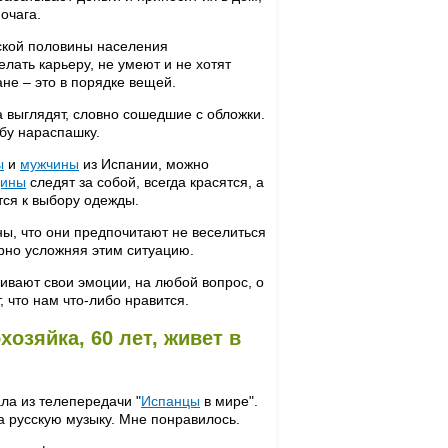
очага.
ской половины населения
лать карьеру, не умеют и не хотят
ране – это в порядке вещей.
 выглядят, словно сошедшие с обложки.
убу нараспашку.
ы
и
мужчины
из Испании, можно
ины
следят за собой, всегда красятся, а
тся к выбору одежды.
ы, что они предпочитают не веселиться
ерно усложняя этим ситуацию.
живают свои эмоции, на любой вопрос, о
, что нам что-либо нравится.
озяйка, 60 лет, живет в
ала из телепередачи "
Испанцы
в мире".
а русскую музыку. Мне понравилось.