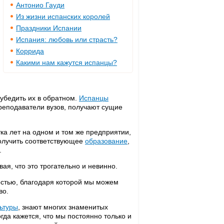
Антонио Гауди
Из жизни испанских королей
Праздники Испании
Испания: любовь или страсть?
Коррида
Какими нам кажутся испанцы?
убедить их в обратном.
Испанцы
преподаватели вузов, получают сущие
тка лет на одном и том же предприятии,
получить соответствующее
образование
,
.
вая, что это трогательно и невинно.
стью, благодаря которой мы можем
во.
ьтуры
, знают многих знаменитых
гда кажется, что мы постоянно только и