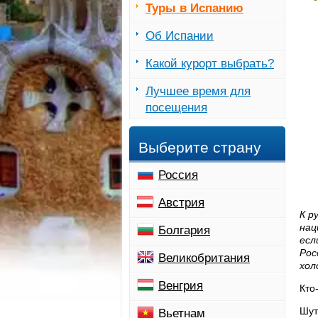
Туры в Испанию
Об Испании
Какой курорт выбрать?
Лучшее время для
посещения
Выберите страну
Россия
Австрия
К р
нац
Болгария
есл
Рос
Великобритания
хол
Венгрия
Кто
Шут
Вьетнам