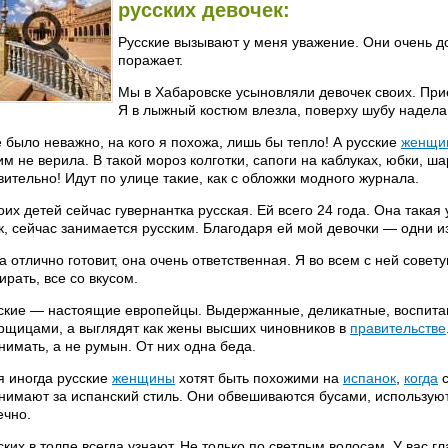
русских девочек:
Русские вызывают у меня уважение. Они очень до
поражает.
Мы в Хабаровске усыновляли девочек своих. При
Я в лыжный костюм влезла, поверху шубу надела,
 было неважно, на кого я похожа, лишь бы тепло! А русские
женщи
им не верила. В такой мороз колготки, сапоги на каблуках, юбки, ш
вительно! Идут по улице такие, как с обложки модного журнала.
оих детей сейчас гувернантка русская. Ей всего 24 года. Она така
к, сейчас занимается русским. Благодаря ей мой девочки — одни и
а отлично готовит, она очень ответственная. Я во всем с ней сове
ирать, все со вкусом.
ские — настоящие европейцы. Выдержанные, деликатные, воспита
рщицами, а выглядят как жены высших чиновников в
правительстве
нимать, а не румын. От них одна беда.
я иногда русские
женщины
хотят быть похожими на
испанок
,
когда
с
нимают за испанский стиль. Они обвешиваются бусами, используют
ечно.
ских в толпе всегда узнают. Не только по светлым волосам. У вас г