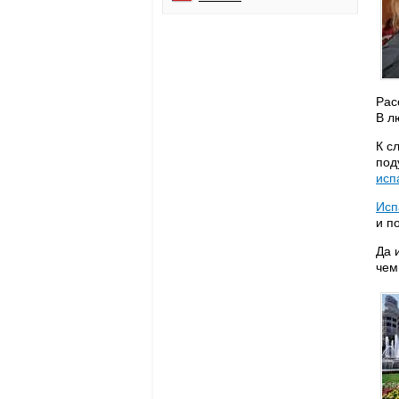
Рас
В л
К с
под
исп
Исп
и п
Да 
чем