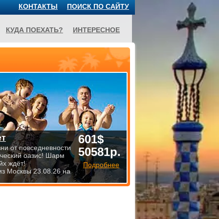
КОНТАКТЫ
ПОИСК ПО САЙТУ
КУДА ПОЕХАТЬ?
ИНТЕРЕСНОЕ
601$
ет
зни от повседневности
50581р.
ический оазис! Шарм
йх ждёт!
Подробнее
из Москвы 23.08.26 на