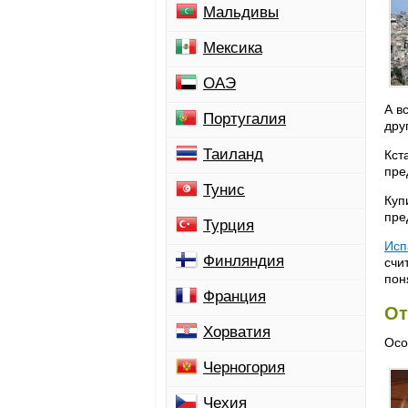
Мальдивы
Мексика
ОАЭ
А в
Португалия
дру
Таиланд
Кст
пре
Тунис
Куп
пре
Турция
Исп
Финляндия
счи
поня
Франция
От
Хорватия
Осо
Черногория
Чехия