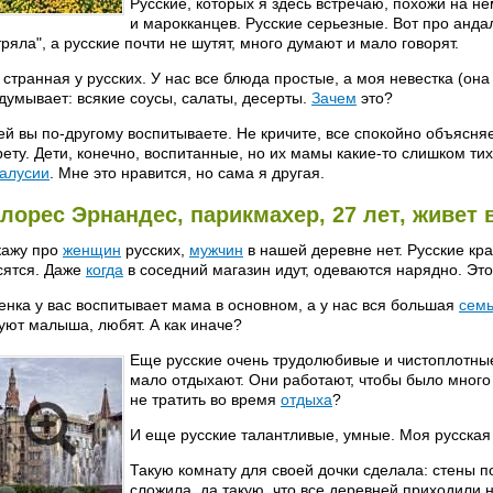
Русские, которых я здесь встречаю, похожи на н
и марокканцев. Русские серьезные. Вот про андалу
тряла", а русские почти не шутят, много думают и мало говорят.
странная у русских. У нас все блюда простые, а моя невестка (она
думывает: всякие соусы, салаты, десерты.
Зачем
это?
ей вы по-другому воспитываете. Не кричите, все спокойно объясняет
рету. Дети, конечно, воспитанные, но их мамы какие-то слишком тихи
алусии
. Мне это нравится, но сама я другая.
лорес Эрнандес, парикмахер, 27 лет, живет 
кажу про
женщин
русских,
мужчин
в нашей деревне нет. Русские кра
сятся. Даже
когда
в соседний магазин идут, одеваются нарядно. Это
енка у вас воспитывает мама в основном, а у нас вся большая
сем
уют малыша, любят. А как иначе?
Еще русские очень трудолюбивые и чистоплотные
мало отдыхают. Они работают, чтобы было много
не тратить во время
отдыха
?
И еще русские талантливые, умные. Моя русская 
Такую комнату для своей дочки сделала: стены п
сложила, да такую, что все деревней приходили н