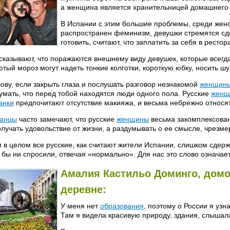
а женщина является хранительницей домашнего 
В Испании с этим большие проблемы, среди жен
распространен феминизм, девушки стремятся сде
готовить, считают, что заплатить за себя в ресто
сказывают, что поражаются внешнему виду девушек, которые всегда
ютый мороз могут надеть тонкие колготки, короткую юбку, носить ш
лову, если закрыть глаза и послушать разговор незнакомой
женщин
умать, что перед тобой находятся люди одного пола. Русские
женщ
анки
предпочитают отсутствие макияжа, и весьма небрежно относя
анцы
часто замечают, что русские
женщины
весьма закомплексован
олучать удовольствие от жизни, а раздумывать о ее смысле, чрезм
и в целом все русские, как считают жители Испании, слишком сдер
 бы ни спросили, отвечая «нормально». Для нас это слово означает
Амалия Кастильо Доминго, домох
деревне:
У меня нет
образования
, поэтому о России я узн
Там я видела красивую природу, здания, слышал