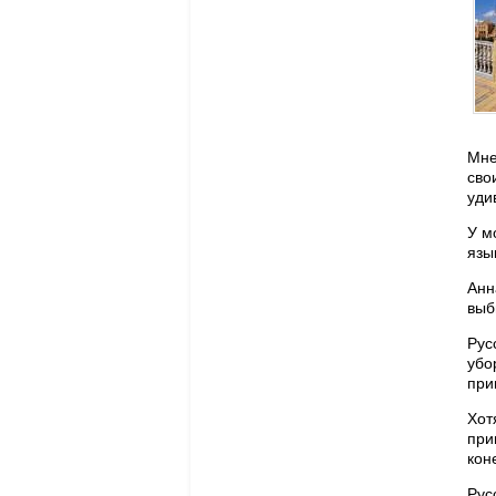
Мне
сво
уди
У м
язы
Анн
выб
Рус
убо
при
Хот
при
кон
Рус