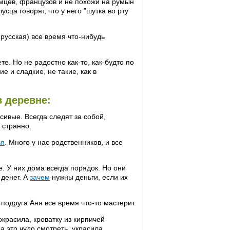
емцев, французов и не похожи на румын
сца говорят, что у него "шутка во рту
 русская) все время что-нибудь
е. Но не радостно как-то, как-будто по
е и сладкие, не такие, как в
в деревне:
сивые. Всегда следят за собой,
 странно.
ья
. Много у нас родственников, и все
. У них дома всегда порядок. Но они
 денег. А
зачем
нужны деньги, если их
подруга Аня все время что-то мастерит.
окрасила, кроватку из кирпичей
а это чудо смотреть, украсила