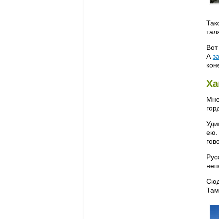
Так
тал
Вот
А
з
кон
Ха
Мне
гор
Уди
ею.
гов
Рус
неп
Сюд
Там