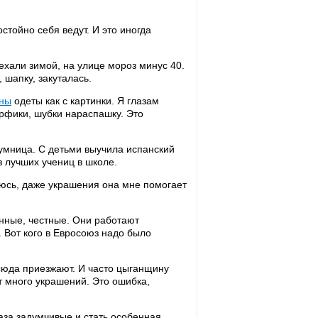
стойно себя ведут. И это иногда
ехали зимой, на улице мороз минус 40.
 шапку, закуталась.
ны
одеты как с картинки. Я глазам
арфики, шубки нараспашку. Это
я умница. С детьми выучила испанский
з лучших учениц в школе.
туюсь, даже украшения она мне помогает
нные, честные. Они работают
. Вот кого в Евросоюз надо было
юда приезжают. И часто цыганщину
 много украшений. Это ошибка,
лаза задумчивые и стать особенная.