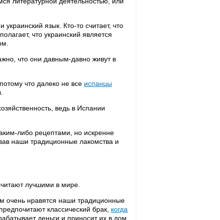
мся литературной деятельностью, или
 украинский язык. Кто-то считает, что
полагает, что украинский является
ом.
ажно, что они давным-давно живут в
 потому что далеко не все
испанцы
.
хозяйственность, ведь в Испании
каким-либо рецептами, но искренне
бовав наши традиционные лакомства и
считают лучшими в мире.
им очень нравятся наши традиционные
е предпочитают классический брак,
когда
рабатывает деньги и приносит их в дом,