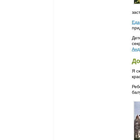
зас
Еда
при
Дет
сек
Анд
До
Я с
кра
Реб
бал