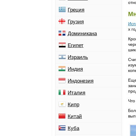
отн
Греция
М
Грузия
Исп
х г
Доминикана
Кро
чер
Египет
шик
Израиль
Счи
изу
Индия
коп
Еще
Индонезия
зан
про
Италия
Что
Кипр
Бол
Китай
вып
Куба