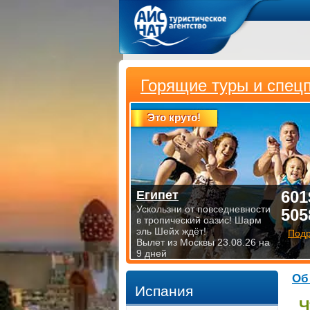
Горящие туры и спец
Это круто!
601
Египет
Ускользни от повседневности
505
в тропический оазис! Шарм
эль Шейх ждёт!
Под
Вылет из Москвы 23.08.26 на
9 дней
Об
Испания
Ч