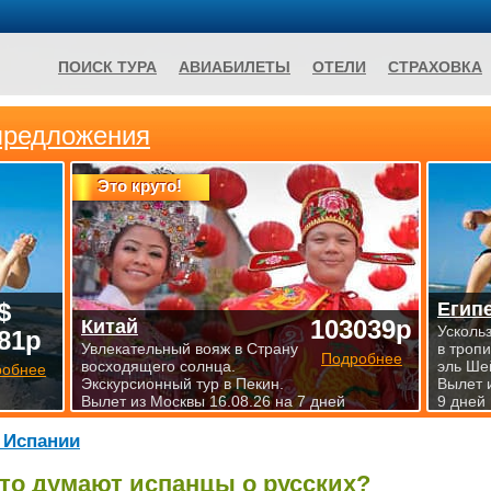
ПОИСК ТУРА
АВИАБИЛЕТЫ
ОТЕЛИ
СТРАХОВКА
предложения
Это круто!
$
Егип
103039р
Китай
Усколь
81р
Увлекательный вояж в Страну
в троп
Подробнее
восходящего солнца.
эль Ше
робнее
Экскурсионный тур в Пекин.
Вылет 
Вылет из Москвы 16.08.26 на 7 дней
9 дней
 Испании
то думают
испанцы
о русских?