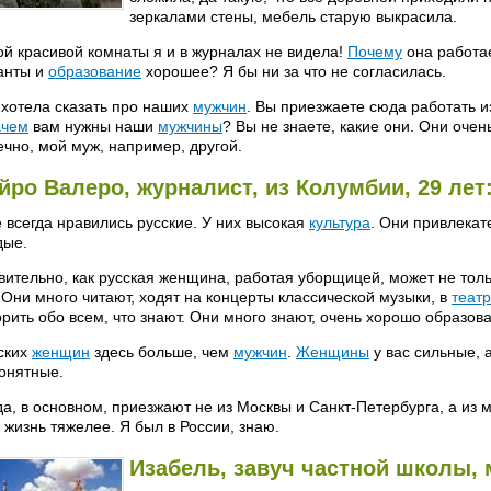
зеркалами стены, мебель старую выкрасила.
ой красивой комнаты я и в журналах не видела!
Почему
она работае
анты и
образование
хорошее? Я бы ни за что не согласилась.
 хотела сказать про наших
мужчин
. Вы приезжаете сюда работать и
ачем
вам нужны наши
мужчины
? Вы не знаете, какие они. Они очен
ечно, мой муж, например, другой.
йро Валеро, журналист, из Колумбии, 29 лет
 всегда нравились русские. У них высокая
культура
. Они привлекат
дые.
вительно, как русская женщина, работая уборщицей, может не тольк
 Они много читают, ходят на концерты классической музыки, в
театр
орить обо всем, что знают. Они много знают, очень хорошо образов
ских
женщин
здесь больше, чем
мужчин
.
Женщины
у вас сильные, 
онятные.
а, в основном, приезжают не из Москвы и Санкт-Петербурга, а из 
 жизнь тяжелее. Я был в России, знаю.
Изабель, завуч частной школы,