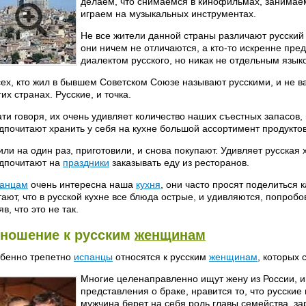
делаем, что снимаемся в кинофильмах, занимае
играем на музыкальных инструментах.
Не все жители данной страны различают русский и
они ничем не отличаются, а кто-то искренне пред
диалектом русского, но никак не отдельным язык
сех, кто жил в бывшем Советском Союзе называют русскими, и не в
гих странах. Русские, и точка.
ати говоря, их очень удивляет количество наших съестных запасов,
дпочитают хранить у себя на кухне большой ассортимент продуктов
или на один раз, приготовили, и снова покупают. Удивляет русская 
дпочитают на
праздники
заказывать еду из ресторанов.
анцам
очень интересна наша
кухня
, они часто просят поделиться 
тают, что в русской кухне все блюда острые, и удивляются, попро
в, что это не так.
ношение к русским
женщинам
бенно трепетно
испанцы
относятся к русским
женщинам
, которых 
Многие целенаправленно ищут жену из России, 
представления о браке, нравится то, что русски
мужчина берет на себя роль главы семейства, за