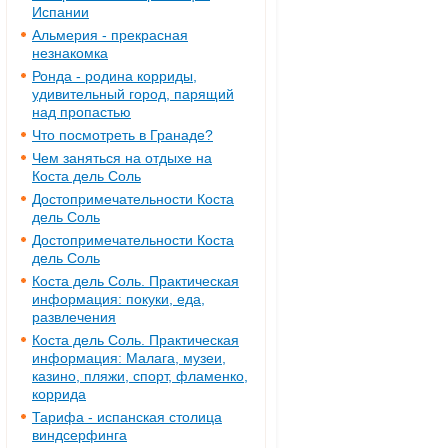
Испании
Альмерия - прекрасная
незнакомка
Ронда - родина корриды,
удивительный город, парящий
над пропастью
Что посмотреть в Гранаде?
Чем заняться на отдыхе на
Коста дель Соль
Достопримечательности Коста
дель Соль
Достопримечательности Коста
дель Соль
Коста дель Соль. Практическая
информация: покуки, еда,
развлечения
Коста дель Соль. Практическая
информация: Малага, музеи,
казино, пляжи, спорт, фламенко,
коррида
Тарифа - испанская столица
виндсерфинга