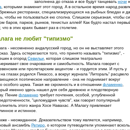
заполнена до отказа и все будут танцевать
ночи
н
а
, которыми знаменит этот город. А в остальное время народ развл
брежных ресторанах, специализирующихся на рыбных блюдах и да
ь, чтобы не пользоваться ею сполна. Слишком серьезная, чтобы сид
рм баров, парков, рынков, тенистых аллей! Как будто настал перв
г, что в этих краях бывает раз в столетие.
лага не любит "типизмо"
ага - несомненно андалусский город, но он не выставляет этого
оказ. Здесь остерегаются того, что принято называть "типизмо", -
ешек в огород
Севильи
, которая слишком театрально
черкивает свое очарование и самобытность. Малага говорит с
евенским или пролетарским акцентом - и гордится этим. И пусть у
 на глазах родился Пикассо, а вокруг журнала "Литораль" расцвело
ающееся поэтическое направление - она не поднимает вокруг
го особого шума. Такая же скромность и в отношении
фламенко
,
орый именно здесь нашел для себя древнюю и плодотворную
ву. Пение
фламенко
требует почтения, особой, углубленной
редоточенности, "целомудрия чувств", как говорит популярный
олнитель этого жанра Хосе Навахас. А Малагу привлекает
линное и истинное.
акже - неожиданное. Доказательством тому является, например,
ковый ансамбль
Ретиро
, о котором путеводители упоминают вскол