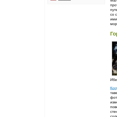
Мал
про
пут
со 
ими
мор
Го
Ибе
Ког
тав
фот
изм
пов
сте
сол