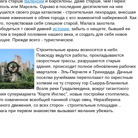
ага старше
Валенсии
и Барселоны. Даже старше, чем Пирей:
поль или Марсель. Однако в последние десятилетия на нее
ушился своего рода катаклизм - строительная лихорадка, внесшая
бокие изменения е облик города с его знаменитой набережной. Как
то, почувствовав себя слишком старой, Малага захотела
ободиться т своей давней
истории
, забыть о нищете, бывшей ее
лом в первой половине нашего века, и создать для себя новое
ущее. Прежде всего - туристическое.
Строительные краны возносятся в небо.
Повсюду ведутся работы, прокладываются
скоростные трассы, разрушаются старые
здания, происходит полное обновление рабочих
кварталов - Эль-Перчеля и Тринидада. Дачные
поселки ручейками переползают по окрестным
холмам на ту сторону гор Сьерра-Бланкилья.
Возле реки Гуадалмедина, вокруг гигантского
ния супермаркета "Корте Инглес", новые постройки столпились,
то охваченное всеобщей паникой стадо овец. Неразбериха
чного движения, со всех сторон - строительные площадки...
ага при первом знакомстве вызывает желание убежать.