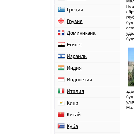
Мал
Неа
Греция
обр
глу
Грузия
буд
осв
Доминикана
уде
буд
Египет
Израиль
Индия
Индонезия
Италия
зда
буд
ули
Кипр
Мал
Китай
Куба