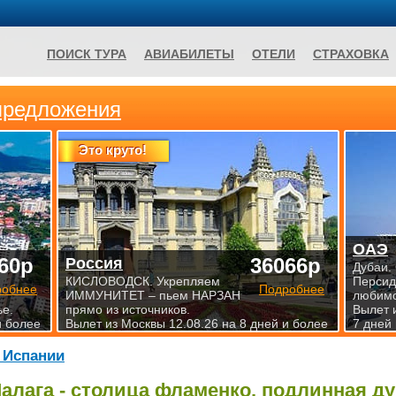
ПОИСК ТУРА
АВИАБИЛЕТЫ
ОТЕЛИ
СТРАХОВКА
предложения
Это круто!
ОАЭ
60р
36066р
Россия
Дубаи.
КИСЛОВОДСК. Укрепляем
Персид
робнее
Подробнее
ИММУНИТЕТ – пьем НАРЗАН
любимо
е.
прямо из источников.
Вылет 
и более
Вылет из Москвы 12.08.26 на 8 дней и более
7 дней
 Испании
алага - столица
фламенко
, подлинная д