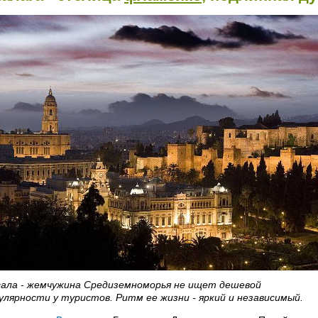
ала - жемчужина Средиземноморья не ищет дешевой
улярности у туристов. Ритм ее жизни - яркий и независимый.