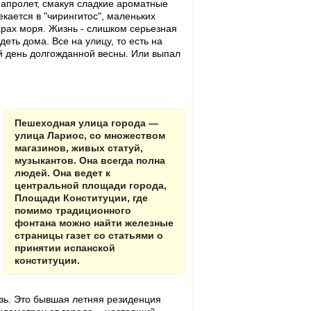
апролет, смакуя сладкие ароматные
екается в "чирингитос", маленьких
рах моря. Жизнь - слишком серьезная
еть дома. Все на улицу, то есть на
ый день долгожданной весны. Или выпал
Пешеходная улица города —
улица Лариос, со множеством
магазинов, живых статуй,
музыкантов. Она всегда полна
людей. Она ведет к
центральной площади города,
Площади Конституции, где
помимо традиционного
фонтана можно найти железные
страницы газет со статьями о
принятии испанской
конституции.
ьзь. Это бывшая летняя резиденция