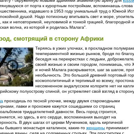
агету - окруженную новыми зданиями знаменитую арену для
корр
тянувшуюся от порта к курортным постройкам, вспоминаешь слова
ешественника, издавшего в 1953 году уникальный труд о Южной Исп
спокойной душой. Надо потихоньку впитывать свет и море, упоител
, как и неповторимой, неуловимой и тонкой грацией, благородной и
ская волна, из которой и родилась Малага".
род, смотрящий в сторону Африки
Теряясь в узких улочках, в прохладном полумрак
темпераментной жизнью рынков, бродя по благо
беседуя на перекрестках с людьми, доброжела
своей жизнью и своим городом, понимаешь, что 
и ночей Малага раскрывается, шаг за шагом, про
необычность. Это большой древний портовый го
космополитичный и терпимый ко всему, простонар
несомненном андалусском колорите нет ни капли
рийскому полуострову спиной, он устремляет свой взгляд в сторон
да
проходишь по тесной улочке, между двумя старомодными
ернами, лавки и прохожие кажутся сошедшими со страниц
оальбомов тридцатилетней давности. Весь город строится,
еняется, но здесь, в его сердце, воспоминания выходят на
ерхность. В двух шагах от церкви Мучеников, вдоль кирпичной
ны бывшего монастыря каталинок, какие-то
женщины
принимают
нечные ванны, сидя на соломенных стульях. Эти проститутки с