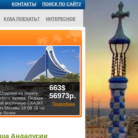
КОНТАКТЫ
ПОИСК ПО САЙТУ
КУДА ПОЕХАТЬ?
ИНТЕРЕСНОЕ
663$
 Отдохни на берегу
56973р.
ского залива. Подари
й восточную СКАЗКУ.
Подробнее
из Москвы 18.08.26 на
 и более
уша
Андалусии