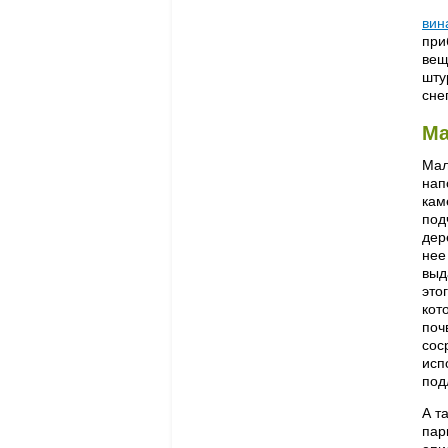
вин
при
вещ
шту
сне
Ма
Мал
нап
кам
под
дер
нее
выд
это
кот
поч
сос
исп
под
А т
пар