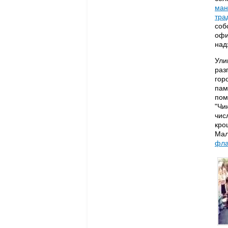
ман
тра
соб
офи
над
Ули
раз
гор
пам
пом
"Чи
чис
кро
Мал
фла