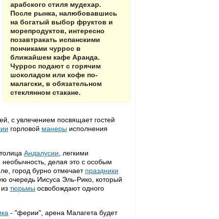
арабского стиля мудехар.
После рынка, налюбовавшись
на богатый выбор фруктов и
морепродуктов, интересно
позавтракать испанскими
пончиками чуррос в
ближайшем кафе Аранда.
Чуррос подают с горячим
шоколадом или кофе по-
малагски, в обязательном
стеклянном стакане.
ей, с увлечением посвящает гостей
сии
горловой
манеры
исполнения
столица
Андалусии
, легкими
 необычность, делая это с особым
еле, город бурно отмечает
праздники
ую очередь Иисуса Эль-Рико, который
 из
тюрьмы
освобождают одного
ика
- "ферии", арена Малагета будет