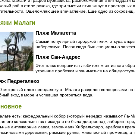
скопа Малаги и графов Буэнависта, расположенная в пятнадцати к
ковый рай в стиле рококо, где три тысячи птиц живут в просторных
тительности. Ошеломляющее впечатление. Еще одно из сокровищ,
яжи Малаги
Пляж Малагетта
Самый популярный городской пляж, откуда откр
набережную. Песок сюда был специально завезе
Пляж Сан-Андрес
Этот пляж понравится любителям активного обра
утренние пробежки и заниматься на общедоступ
яж Педрегалехо
0-метровый пляж неподалеку от Малаги разделен волнорезами на 
бный вход в море и успевшая прогреться вода.
новное
алаге есть: кафедральный собор (который нередко называют Ла-
ая его колокольня так никогда и не была достроена), лабиринт сре
ьные антикварные лавки, замок-маяк Хибральфаро, арабская креп
льсиновыми деревьями, римские руины, живописный променад, а т