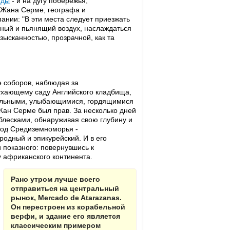
иды
- и на дугу побережья,
 Жана Серме, географа и
ании: "В эти места следует приезжать
ьный и пьянящий воздух, наслаждаться
зысканностью, прозрачной, как та
е соборов, наблюдая за
ухающему саду Английского кладбища,
тельными, улыбающимися, гордящимися
Жан Серме был прав. За несколько дней
блесками, обнаруживая свою глубину и
род Средиземноморья -
одный и эпикурейский. И в его
 показного: повернувшись к
у африканского континента.
Рано утром лучше всего
отправиться на центральный
рынок, Mercado de Atarazanas.
Он перестроен из корабельной
верфи, и здание его является
классическим примером