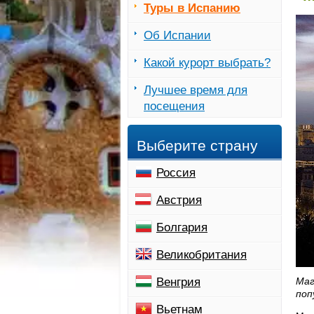
Туры в Испанию
Об Испании
Какой курорт выбрать?
Лучшее время для
посещения
Выберите страну
Россия
Австрия
Болгария
Великобритания
Венгрия
Маг
поп
Вьетнам