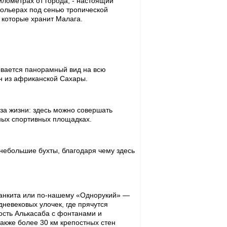
илометрах от города, - настоящий
 вольерах под сенью тропической
 которые хранит Малага.
ывается панорамный вид на всю
н из африканской Сахары.
за жизни: здесь можно совершать
ных спортивных площадках.
небольшие бухты, благодаря чему здесь
Манкита или по-нашему «Однорукий» —
дневековых улочек, где прячутся
ость Алькасаба с фонтанами и
акже более 30 км крепостных стен