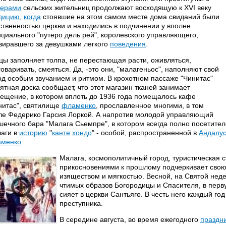
ерами
сельских жительниц продолжают восходящую к XVI веку
дицию
,
когда
стоявшие на этом самом месте дома свиданий были
ственностью церкви и находились в подчинении у вполне
циального "путеро дель рей", королевского управляющего,
зиравшего за девушками легкого
поведения
.
цы заполняет толпа, не перестающая расти, оживляться,
говаривать, смеяться. Да, -это они, "малагеньос", наполняют свой
од особым звучанием и ритмом. В крохотном пассаже "Чинитас"
ятная доска сообщает, что этот магазин тканей занимает
ещение, в котором вплоть до 1936 года помещалось кафе
нитас", святилище
фламенко
, прославленное многими, в том
ле Федерико Гарсия Лоркой. А напротив молодой управляющий
шечного бара "Малага Сьемпре", в котором всегда полно посетител
аги в
историю
"
канте
хондо
" - особой, распространенной в
Андалу
менко
.
Малага, космополитичный город, туристическая 
прикосновениями к прошлому подчеркивает свою
изяществом и мягкостью. Весной, на Святой нед
чтимых образов Богородицы и Спасителя, в перв
сияет в церкви Сантьяго. В честь него каждый год
преступника.
В середине августа, во время ежегодного
праздн