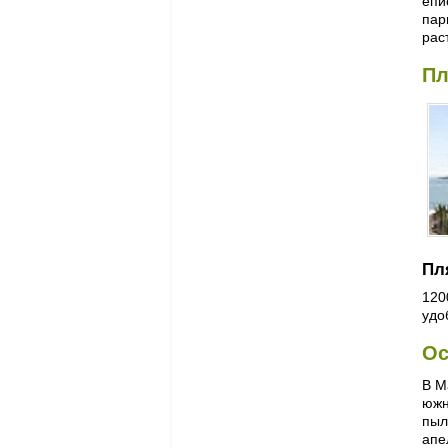
епи
пар
рас
Пл
Пл
120
удо
Ос
В М
южн
пыл
апе