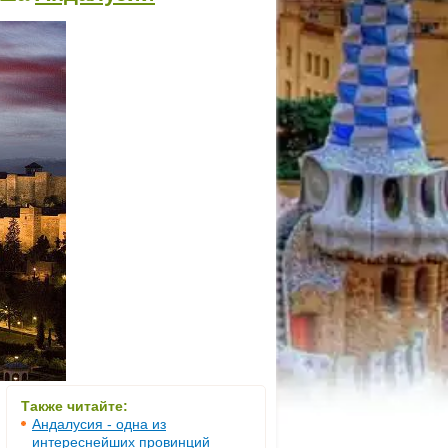
Также читайте:
Андалусия - одна из
интереснейших провинций