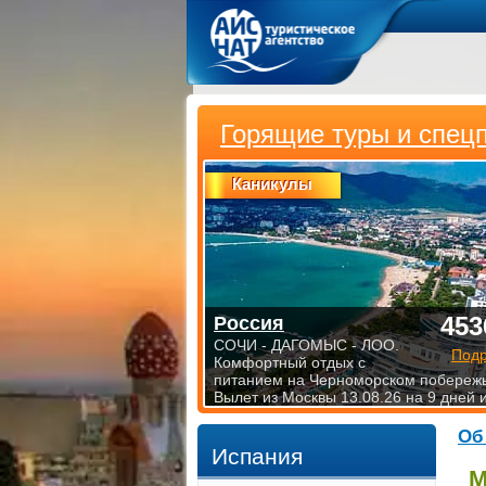
Горящие туры и спец
Каникулы
453
Россия
СОЧИ - ДАГОМЫС - ЛОО.
Под
Комфортный отдых с
питанием на Черноморском побережь
Вылет из Москвы 13.08.26 на 9 дней 
Об
Испания
М