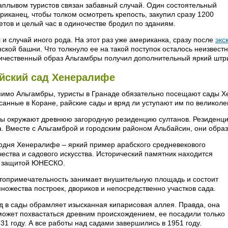
аплывом туристов связан забавный случай. Один состоятельный
риканец, чтобы толком осмотреть крепость, закупил сразу 1200
етов и целый час в одиночестве бродил по зданиям.
 и случай иного рода. На этот раз уже американка, сразу после
экс
ской башни. Что толкнуло ее на такой поступок осталось неизвестн
ичественный образ Альгамбры получил дополнительный яркий шт
йский сад Хенералифе
имо Альгамбры, туристы в Гранаде обязательно посещают сады Хе
санные в Коране, райские сады и вряд ли уступают им по великол
ы окружают древнюю загородную резиденцию султанов. Резиденция
а. Вместе с Альгамброй и городским районом Альбайсин, они обра
одня Хенералифе – яркий пример арабского средневекового
чества и садового искусства. Исторический памятник находится
 защитой ЮНЕСКО.
топримечательность занимает внушительную площадь и состоит
множества построек, двориков и непосредственно участков сада.
д в сады обрамляет изысканная кипарисовая аллея. Правда, она
может похвастаться древним происхождением, ее посадили только
931 году. А все работы над садами завершились в 1951 году.