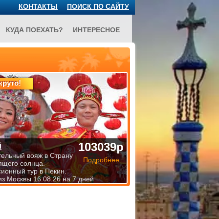
КОНТАКТЫ
ПОИСК ПО САЙТУ
КУДА ПОЕХАТЬ?
ИНТЕРЕСНОЕ
круто!
103039р
й
тельный вояж в Страну
Подробнее
ящего солнца.
сионный тур в Пекин.
из Москвы 16.08.26 на 7 дней