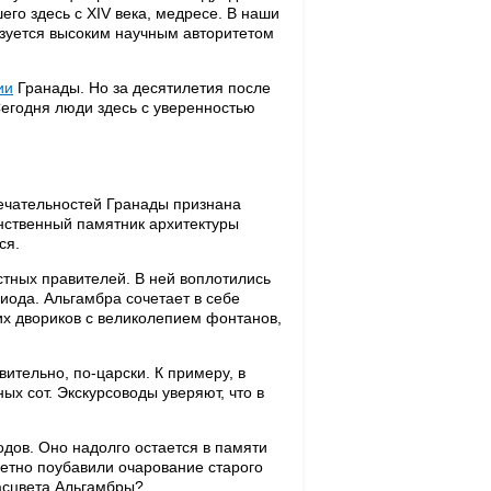
его здесь с ХIV века, медресе. В наши
ьзуется высоким научным авторитетом
ии
Гранады. Но за десятилетия после
Сегодня люди здесь с уверенностью
ечательностей Гранады признана
инственный памятник архитектуры
ся.
естных правителей. В ней воплотились
риода. Альгамбра сочетает в себе
их двориков с великолепием фонтанов,
ительно, по-царски. К примеру, в
ых сот. Экскурсоводы уверяют, что в
дов. Оно надолго остается в памяти
метно поубавили очарование старого
асцвета Альгамбры?