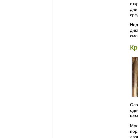
отк
дни
сре
Над
дик
смо
Кр
Осо
одн
нем
Мра
пор
дво