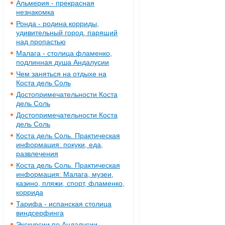
Альмерия - прекрасная
незнакомка
Ронда - родина корриды,
удивительный город, парящий
над пропастью
Малага - столица фламенко,
подлинная душа Андалусии
Чем заняться на отдыхе на
Коста дель Соль
Достопримечательности Коста
дель Соль
Достопримечательности Коста
дель Соль
Коста дель Соль. Практическая
информация: покуки, еда,
развлечения
Коста дель Соль. Практическая
информация: Малага, музеи,
казино, пляжи, спорт, фламенко,
коррида
Тарифа - испанская столица
виндсерфинга
Экскурсии по Андалусии