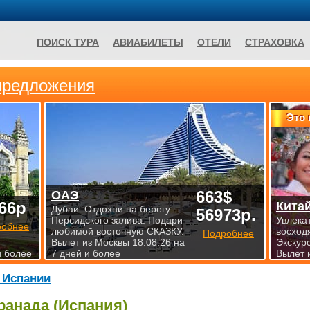
ПОИСК ТУРА
АВИАБИЛЕТЫ
ОТЕЛИ
СТРАХОВКА
предложения
Это 
663$
ОАЭ
66р
Кита
Дубаи. Отдохни на берегу
56973р.
Персидского залива. Подари
Увлека
робнее
любимой восточную СКАЗКУ.
восход
Подробнее
Вылет из Москвы 18.08.26 на
Экскур
и более
7 дней и более
Вылет 
 Испании
ранада (Испания)