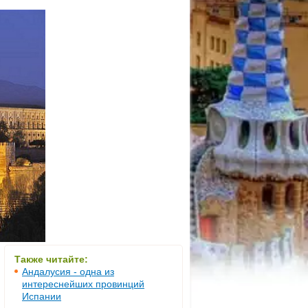
Также читайте:
Андалусия - одна из
интереснейших провинций
Испании