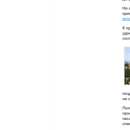
Но 
хри
ист
К п
удо
гос
поз
не о
Поп
про
час
отм