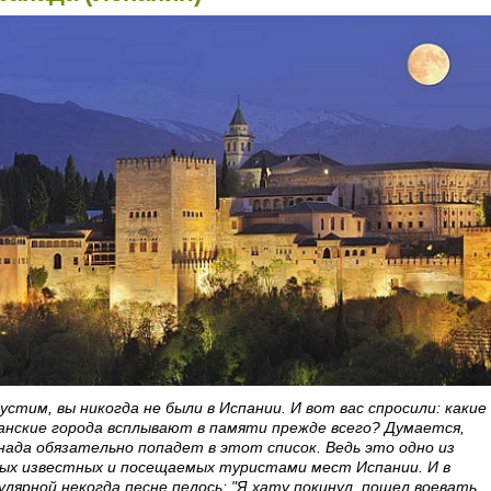
устим, вы никогда не были в Испании. И вот вас спросили: какие
анские города всплывают в памяти прежде всего? Думается,
нада обязательно попадет в этот список. Ведь это одно из
ых известных и посещаемых туристами мест Испании. И в
улярной некогда песне пелось: "Я хату покинул, пошел воевать,