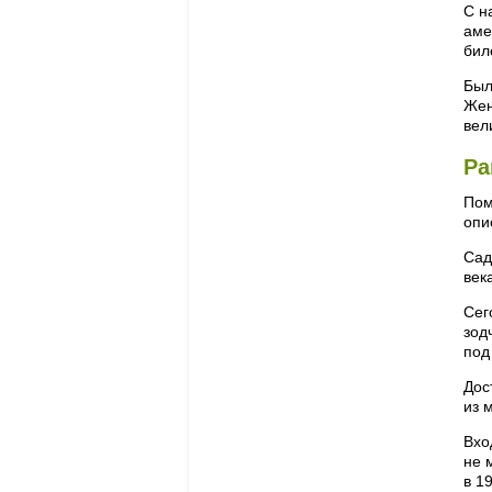
С н
аме
бил
Был
Жен
вел
Ра
Пом
опи
Сад
век
Сег
зод
под
Дос
из 
Вхо
не 
в 1