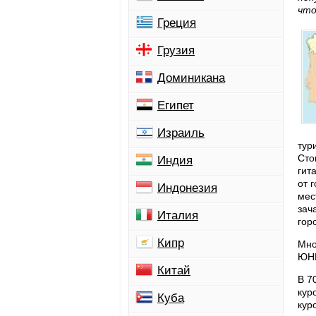
что
Греция
Грузия
Доминикана
Египет
Израиль
тур
Сто
Индия
гит
от 
Индонезия
мес
зач
Италия
гор
Кипр
Мно
ЮН
Китай
В 7
кур
Куба
кур