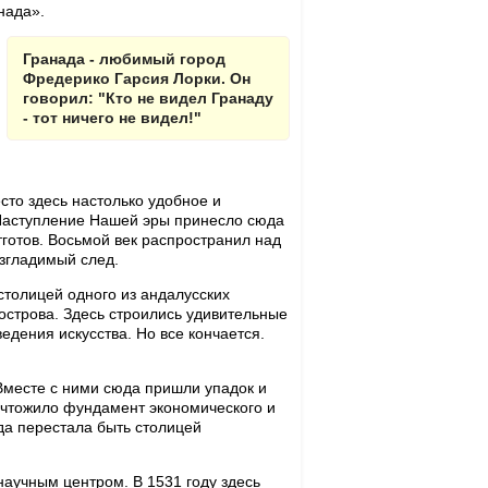
нада».
Гранада - любимый город
Фредерико Гарсия Лорки. Он
говорил: "Кто не видел Гранаду
- тот ничего не видел!"
то здесь настолько удобное и
 Наступление Нашей эры принесло сюда
тготов. Восьмой век распространил над
згладимый след.
столицей одного из андалусских
острова. Здесь строились удивительные
едения искусства. Но все кончается.
 Вместе с ними сюда пришли упадок и
ичтожило фундамент экономического и
ада перестала быть столицей
научным центром. В 1531 году здесь