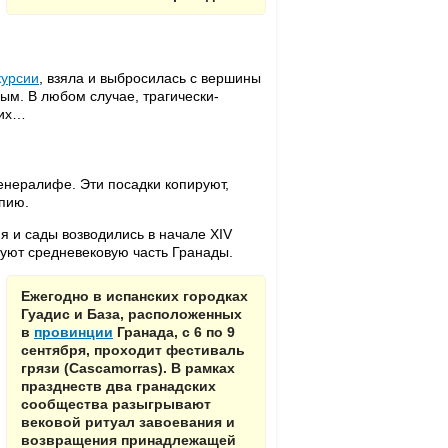
курсии
, взяла и выбросилась с вершины
ым. В любом случае, трагически-
рих…
нералифе. Эти посадки копируют,
епию.
 и сады возводились в начале ХIV
зуют средневековую часть Гранады.
Ежегодно в испанских городках
Гуадис и База, расположенных
в
провинции
Гранада, с 6 по 9
сентября, проходит фестиваль
грязи (Cascamorras). В рамках
празднеств два гранадских
сообщества разыгрывают
вековой ритуал завоевания и
возвращения принадлежащей