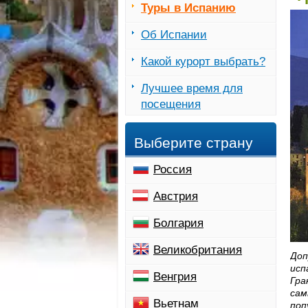
Туры в Испанию
Об Испании
Какой курорт выбрать?
Лучшее время для
посещения
Выберите страну
Россия
Австрия
Болгария
Великобритания
Доп
исп
Венгрия
Гра
сам
Вьетнам
поп