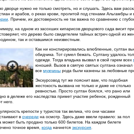
во дворце нужно не только смотреть, но и слушать. Здесь вам рас
стиан и арабов, о реках крови, пролитой под стенами Альгамбры и
ории
. Причем, их достоверность не так важна по сравнению с глуб
римеру, на одном из засохших кипарисов дворцового сада висит пр
стоверяет, что дерево было свидетелем тайных встреч одной из же
подином, так и оставшимся неизвестным.
Как ни конспирировались влюбленные, султан выс
обидчика. Тот сумел бежать. Султану удалось тол
одежде. Тогда владыка вызвал в свой гарем всех
юношей. Вызов в святую святых султана означал 
все
мужчины
рода были казнены за любовные пр
Экскурсовод тут же пояснит вам, что подобная
жестокость вызвана не только и даже не столько
ревностью. Просто султан боялся, что рано или
дно в дележе его наследства примет участие ребенок, рожденный
т него.
улярность крепости у туристов так велика, что они часами
стаивают в
очереди
на осмотр. Здесь даже ввели правило: за пол
а может быть продано только 600 билетов. На каждом билете
ечено точное время,
когда
начнется
экскурсия
.