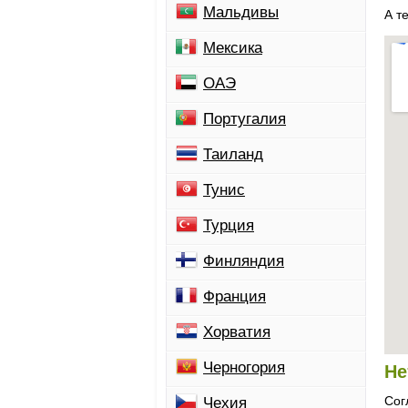
Мальдивы
А т
Мексика
ОАЭ
Португалия
Таиланд
Тунис
Турция
Финляндия
Франция
Хорватия
Черногория
Не
Сог
Чехия