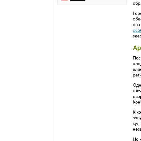
обр
Гор
обе
он 
осо
зде
Ар
Пос
пло
вла
рег
Одн
гос
дво
Кон
К к
зап
кул
нез
Но 