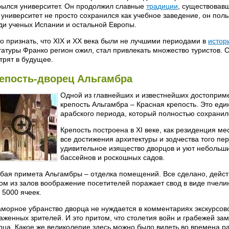
рылся университет. Он продолжил славные
традиции
, существовавш
 университет не просто сохранился как учебное заведение, он пол
ди ученых Испании и остальной Европы.
о признать, что ХIХ и ХХ века были не лучшими периодами в
истор
татуры Франко регион ожил, стал привлекать множество туристов. 
трят в будущее.
епость-дворец Альгамбра
Одной из главнейших и известнейших достоприм
крепость Альгамбра – Красная крепость. Это ед
арабского периода, который полностью сохранил
Крепость построена в ХI веке, как резиденция м
все достижения архитектуры и зодчества того пе
удивительное изящество дворцов и уют небольш
бассейнов и роскошных садов.
бая примета Альгамбры – отделка помещений. Все сделано, действ
ом из залов воображение посетителей поражает свод в виде пчелин
 5000 ячеек.
морное убранство дворца не нуждается в комментариях экскурсово
аженных зрителей. И это притом, что столетия войн и грабежей за
рца. Какое же великолепие здесь можно было видеть во времена р