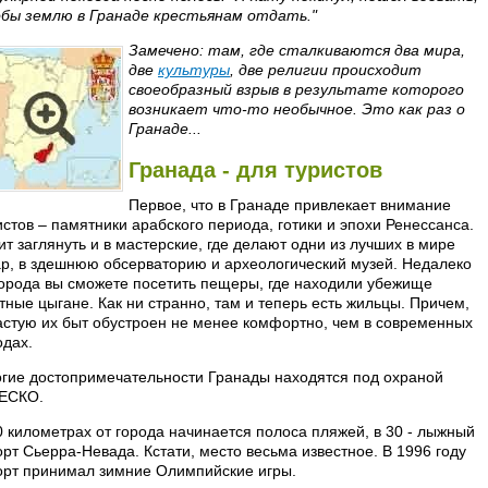
бы землю в Гранаде крестьянам отдать."
Замечено: там, где сталкиваются два мира,
две
культуры
, две религии происходит
своеобразный взрыв в результате которого
возникает что-то необычное. Это как раз о
Гранаде...
Гранада - для туристов
Первое, что в Гранаде привлекает внимание
истов – памятники арабского периода, готики и эпохи Ренессанса.
ит заглянуть и в мастерские, где делают одни из лучших в мире
ар, в здешнюю обсерваторию и археологический музей. Недалеко
города вы сможете посетить пещеры, где находили убежище
тные цыгане. Как ни странно, там и теперь есть жильцы. Причем,
астую их быт обустроен не менее комфортно, чем в современных
одах.
гие достопримечательности Гранады находятся под охраной
ЕСКО.
0 километрах от города начинается полоса пляжей, в 30 - лыжный
орт Сьерра-Невада. Кстати, место весьма известное. В 1996 году
орт принимал зимние Олимпийские игры.