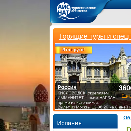
Горящие туры и спец
Это круто!
360
Россия
КИСЛОВОДСК. Укрепляем
Под
ИММУНИТЕТ – пьем НАРЗАН
прямо из источников.
Вылет из Москвы 12.08.26 на 8 дней 
Об
Испания
Г