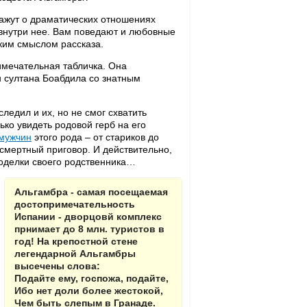
скажут о драматических отношениях
 внутри нее. Вам поведают и любовные
оким смыслом рассказа.
имечательная табличка. Она
н султана Боабдила со знатным
ледил и их, но не смог схватить
ько увидеть родовой герб на его
мужчин
этого рода – от стариков до
смертный приговор. И действительно,
оделки своего родственника…
Альгамбра - самая посещаемая
достопримечательность
Испании - дворцовй комплекс
прнимает до 8 млн. туристов в
год! На крепостной стене
легендарной Альгамбры
высечены слова:
Подайте ему, госпожа, подайте,
Ибо нет доли более жестокой,
Чем быть слепым в Гранаде.