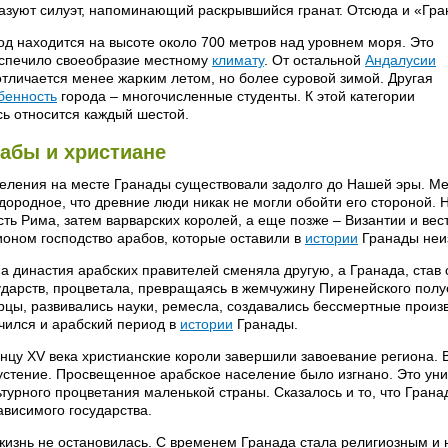
азуют силуэт, напоминающий раскрывшийся гранат. Отсюда и «Гра
од находится на высоте около 700 метров над уровнем моря. Это
спечило своеобразие местному
климату
. От остальной
Андалусии
отличается менее жарким летом, но более суровой зимой. Другая
бенность
города – многочисленные студенты. К этой категории
сь относится каждый шестой.
абы и христиане
еления на месте Гранады существовали задолго до Нашей эры. Мес
дородное, что древние люди никак не могли обойти его стороной.
сть Рима, затем варварских королей, а еще позже – Византии и вес
ионом господство арабов, которые оставили в
истории
Гранады неи
а династия арабских правителей сменяла другую, а Гранада, став 
ударств, процветала, превращаясь в жемчужину Пиренейского полу
рцы, развивались науки, ремесла, создавались бессмертные произв
чился и арабский период в
истории
Гранады.
онцу ХV века христианские короли завершили завоевание региона.
устение. Просвещенное арабское население было изгнано. Это ун
ьтурного процветания маленькой страны. Сказалось и то, что Гран
ависимого государства.
жизнь не остановилась. С временем Гранада стала религиозным и 