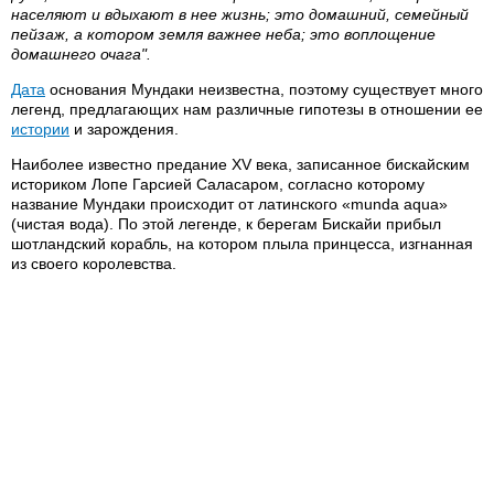
населяют и вдыхают в нее жизнь; это домашний, семейный
пейзаж, а котором земля важнее неба; это воплощение
домашнего очага".
Дата
основания Мундаки неизвестна, поэтому существует много
легенд, предлагающих нам различные гипотезы в отношении ее
истории
и зарождения.
Наиболее известно предание XV века, записанное бискайским
историком Лопе Гарсией Саласаром, согласно которому
название Мундаки происходит от латинского «munda aqua»
(чистая вода). По этой легенде, к берегам Бискайи прибыл
шотландский корабль, на котором плыла принцесса, изгнанная
из своего королевства.