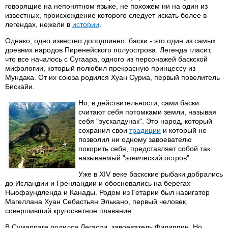
говорящие на непонятном языке, не похожем ни на один из
известных, происхождение которого следует искать более в
легендах, нежели в
истории
.
Однако, одно известно доподлинно: баски - это один из самых
древних народов Пиренейского полуострова. Легенда гласит,
что все началось с Сугаара, одного из персонажей баскской
мифологии, который полюбил прекрасную принцессу из
Мундака. От их союза родился Хуан Суриа, первый повелитель
Бискайи.
Но, в действительности, сами баски
считают себя потомками земли, называя
себя "эускалдунак". Это народ, который
сохранил свои
традиции
и который не
позволил ни одному завоевателю
покорить себя, представляет собой так
называемый "этнический остров".
Уже в XIV веке баскские рыбаки добрались
до Исландии и Гренландии и обосновались на берегах
Ньюфаундленда и Канады. Родом из Гетарии был навигатор
Магеллана Хуан Себастьян Элькано, первый человек,
совершивший кругосветное плавание.
В Сумарраге родился Легаспи, завоеватель Филиппин. Но