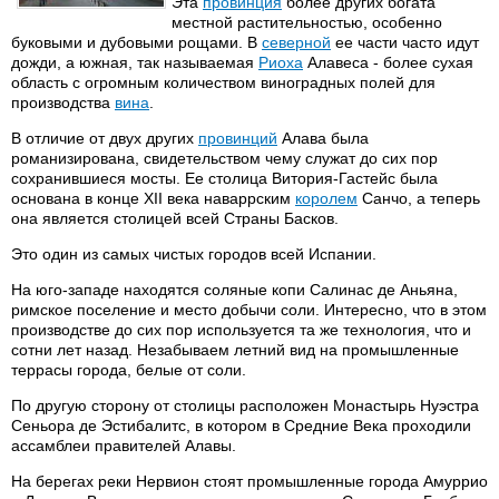
Эта
провинция
более других богата
местной растительностью, особенно
буковыми и дубовыми рощами. В
северной
ее части часто идут
дожди, а южная, так называемая
Риоха
Алавеса - более сухая
область с огромным количеством виноградных полей для
производства
вина
.
В отличие от двух других
провинций
Алава была
романизирована, свидетельством чему служат до сих пор
сохранившиеся мосты. Ее столица Витория-Гастейс была
основана в конце XII века наваррским
королем
Санчо, а теперь
она является столицей всей Страны Басков.
Это один из самых чистых городов всей Испании.
На юго-западе находятся соляные копи Салинас де Аньяна,
римское поселение и место добычи соли. Интересно, что в этом
производстве до сих пор используется та же технология, что и
сотни лет назад. Незабываем летний вид на промышленные
террасы города, белые от соли.
По другую сторону от столицы расположен Монастырь Нуэстра
Сеньора де Эстибалитс, в котором в Средние Века проходили
ассамблеи правителей Алавы.
На берегах реки Нервион стоят промышленные города Амуррио