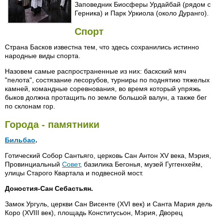
Заповедник Биосферы Урдайбай (рядом с
Герника) и Парк Уркиола (около Дуранго).
Спорт
Страна Басков известна тем, что здесь сохранились истинно
народные виды спорта.
Назовем самые распространенные из них: баскский мяч
"пелота", состязание лесорубов, турниры по поднятию тяжелых
камней, командные соревнования, во время который упряжь
быков должна протащить по земле большой валун, а также бег
по склонам гор.
Города - памятники
Бильбао
.
Готический Собор Сантьяго, церковь Сан Антон XV века, Мэрия,
Провинциальный
Совет
, базилика Бегонья, музей Гуггенхейм,
улицы Старого Квартала и подвесной мост.
Доностия-Сан Себастьян.
Замок Ургуль, церкви Сан Висенте (XVI век) и Санта Мария дель
Коро (XVIII век), площадь Конститусьон, Мэрия, Дворец