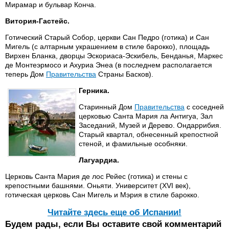
Мирамар и бульвар Конча.
Витория-Гастейс.
Готический Старый Собор, церкви Сан Педро (готика) и Сан
Мигель (с алтарным украшением в стиле барокко), площадь
Вирхен Бланка, дворцы Эскориаса-Эскибель, Бенданья, Маркес
де Монтеэрмосо и Ахуриа Энеа (в последнем располагается
теперь Дом
Правительства
Страны Басков).
Герника.
Старинный Дом
Правительства
с соседней
церковью Санта Мария ла Антигуа, Зал
Заседаний, Музей и Дерево. Ондаррибия.
Старый квартал, обнесенный крепостной
стеной, и фамильные особняки.
Лагуардиа.
Церковь Санта Мария де лос Рейес (готика) и стены с
крепостными башнями. Оньяти. Университет (XVI век),
готическая церковь Сан Мигель и Мэрия в стиле барокко.
Читайте здесь еще об Испании!
Будем рады, если Вы оставите свой комментарий