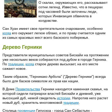
О скалах, окружающих его, рассказывают
сотни легенд. Известно, что в пещерах
под часовней были заточены люди,
которых Инквизиция обвиняла в
колдовстве.
Сан Хуан имеет свое притягательное очарование, особенно
когда
его окружает легкое облако, и по праву считается одним
из самых красивых мест всего баскского побережья.
Дерево Герники
Представители муниципальных советов Бискайи на протяжении
уже нескольких веков собираются под дубом в городе Герника.
По
традиции
,
когда
старое дерево высыхает, на его месте
сажают новое.
Таким образом, "Герникако Арбола" ("Дерево Герники") всегда
было для басков символом их прав как нации.
В Доме
Правительства
Герники находится каменная скамья, на
которой сидели патриархи властей Бискайи и древний, уже
высохший дуб, немой свидетель
истории
. Напротив него растет
новый дуб, хранитель многовековой
традиции
.
Столица
провинции
Гипускоа - город Сан-Себастьян -