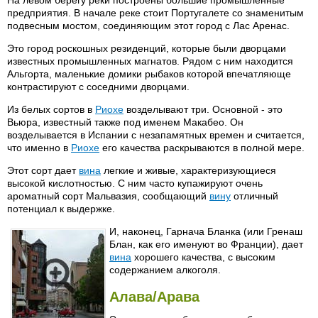
На левом берегу реки построены большие промышленные
предприятия. В начале реке стоит Португалете со знаменитым
подвесным мостом, соединяющим этот город с Лас Аренас.
Это город роскошных резиденций, которые были дворцами
известных промышленных магнатов. Рядом с ним находится
Альгорта, маленькие домики рыбаков которой впечатляюще
контрастируют с соседними дворцами.
Из белых сортов в
Риохе
возделывают три. Основной - это
Вьюра, известный также под именем Макабео. Он
возделывается в Испании с незапамятных времен и считается,
что именно в
Риохе
его качества раскрываются в полной мере.
Этот сорт дает
вина
легкие и живые, характеризующиеся
высокой кислотностью. С ним часто купажируют очень
ароматный сорт Мальвазия, сообщающий
вину
отличный
потенциал к выдержке.
И, наконец, Гарнача Бланка (или Гренаш
Блан, как его именуют во Франции), дает
вина
хорошего качества, с высоким
содержанием алкоголя.
Алава/Арава