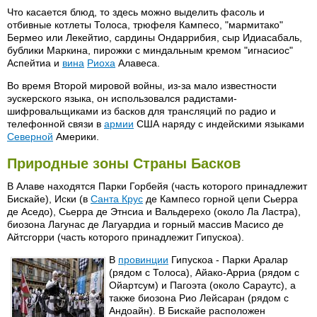
Что касается блюд, то здесь можно выделить фасоль и
отбивные котлеты Толоса, трюфеля Кампесо, "мармитако"
Бермео или Лекейтио, сардины Ондаррибия, сыр Идиасабаль,
бублики Маркина, пирожки с миндальным кремом "игнасиос"
Аспейтиа и
вина
Риоха
Алавеса.
Во время Второй мировой войны, из-за мало известности
эускерского языка, он использовался радистами-
шифровальщиками из басков для трансляций по радио и
телефонной связи в
армии
США наряду с индейскими языками
Северной
Америки.
Природные зоны Страны Басков
В Алаве находятся Парки Горбейя (часть которого принадлежит
Бискайе), Иски (в
Санта Крус
де Кампесо горной цепи Сьерра
де Аседо), Сьерра де Этнсиа и Вальдерехо (около Ла Ластра),
биозона Лагунас де Лагуардиа и горный массив Масисо де
Айтсгорри (часть которого принадлежит Гипускоа).
В
провинции
Гипускоа - Парки Аралар
(рядом с Толоса), Айако-Арриа (рядом с
Ойартсум) и Пагоэта (около Сараутс), а
также биозона Рио Лейсаран (рядом с
Андоайн). В Бискайе расположен