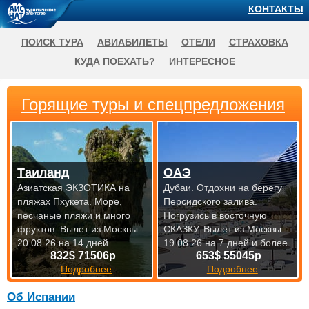
КОНТАКТЫ
ПОИСК ТУРА
АВИАБИЛЕТЫ
ОТЕЛИ
СТРАХОВКА
КУДА ПОЕХАТЬ?
ИНТЕРЕСНОЕ
Горящие туры и спецпредложения
Таиланд
ОАЭ
Азиатская ЭКЗОТИКА на
Дубаи. Отдохни на берегу
пляжах Пхукета. Море,
Персидского залива.
песчаные пляжи и много
Погрузись в восточную
фруктов.
Вылет из Москвы
СКАЗКУ.
Вылет из Москвы
20.08.26 на 14 дней
19.08.26 на 7 дней и более
832$ 71506р
653$ 55045р
Подробнее
Подробнее
Об Испании