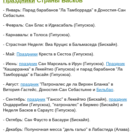
Праздники
Страны Басков
- Январь: Парад барабанов "Ла Тамборрада" в Доностия-Сан
Себастьян.
- Февраль: Сан Блас в Идиасабаль (Гипускоа).
- Карнавалы: в Толоса (Гипускоа).
- Страстная Неделя: Виа Круцис в Бальмаседа (Бискайя).
- Май:
Праздники
Креста в Сестоа (Гипускоа).
- Июнь:
праздник
Сан Марсиаль в Ирун (Гипускоа).
Праздник
"Кашарранка" в Лекейтио (Гипускоа) и парад барабанов "Ла
Тамборрада" в Пасайя (Гипускоа).
- Август:
праздник
"Патроналес де ла Вирхен Бланка" в
Витория-Гастейс, Доностия-Сан Себастьяне и
Бильбао
.
- Сентябрь:
праздник
"Гансос" в Лекейтио (Бискайя),
праздник
Ондаррибии (Гипускоа), "патроналес" в Бермео (Бискайя) и
Неделя Басков в Сараутс (Гипускоа).
- Октябрь: Сан Фаусто в Басаури (Бискайя).
- Декабрь: Полуночная месса "дель гальо" в Лабастида (Алава).