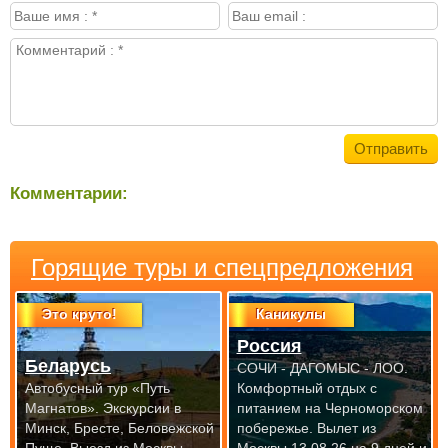
Комментарии:
Горящие туры и спецпредложения
Это круто!
Каникулы
Россия
Беларусь
СОЧИ - ДАГОМЫС - ЛОО.
Автобусный тур «Путь
Комфортный отдых с
Магнатов». Экскурсии в
питанием на Черноморском
Минск, Бресте, Беловежской
побережье.
Вылет из