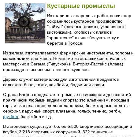
Кустарные промыслы
Из старинных народных работ до сих пор
сохранилось кустарное производство
"кайкус" (вязаные жакеты, украшенные
кисточками), хлопковых платков
"аррантсале" в сине-белую клетку и
беретов в Толосе.
Из железа изготавливаются фермерские инструменты, топоры и
колокольчики для коров. Немногие из оставшихся гончарных
мастерских в Сегама (Гипускоа) и Витория-Гастейс (Алава)
производят в основном глиняные кувшины.
Дерево служит материалом для изготовления предметов
сельского быта, таких, как бочки, бадьи или ложки.
Страна Басков предлагает огромные возможности для занятий
практически любыми видами спорта: это альпинизм, походы в
горы и скалолазание, дельтопланеризм, безмоторные полеты,
серфинг, парусный спорт, плавание, гольф, теннис, регби,
футбол
, баскетбол и т.д.
В автономии существует более 6.500 спортивных ассоциаций и
клубов, 3.218 спортивных сооружений, 322 теннисные