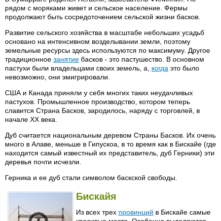
рядом с моряками живет и сельское население. Фермы
продолжают быть сосредоточением сельской жизни басков.
Развитие сельского хозяйства в масштабе небольших усадьб
основано на интенсивном возделывании земли, поэтому
земельные ресурсы здесь используются по максимуму. Другое
традиционное
занятие
басков - это пастушество. В основном
пастухи были владельцами своих земель, а,
когда
это было
невозможно, они эмигрировали.
США и Канада приняли у себя многих таких неудачливых
пастухов. Промышленное производство, котором теперь
славится Страна Басков, зародилось, наряду с торговлей, в
начале XX века.
Дуб считается национальным деревом Страны Басков. Их очень
много в Алаве, меньше в Гипускоа, в то время как в Бискайе (где
находится самый известный их представитель, дуб Герники) эти
деревья почти исчезли.
Герника и ее дуб стали символом баскской свободы.
Бискайя
Из всех трех
провинций
в Бискайе самые