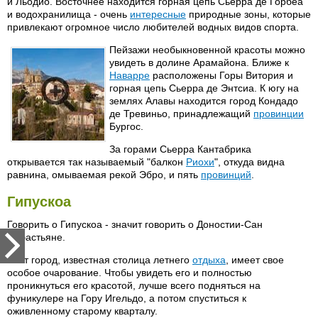
и Льодио. Восточнее находится горная цепь Сьерра де Горбеа
и водохранилища - очень
интересные
природные зоны, которые
привлекают огромное число любителей водных видов спорта.
Пейзажи необыкновенной красоты можно
увидеть в долине Арамайона. Ближе к
Наварре
расположены Горы Витория и
горная цепь Сьерра де Энтсиа. К югу на
землях Алавы находится город Кондадо
де Тревиньо, принадлежащий
провинции
Бургос.
За горами Сьерра Кантабрика
открывается так называемый "балкон
Риохи
", откуда видна
равнина, омываемая рекой Эбро, и пять
провинций
.
Гипускоа
Говорить о Гипускоа - значит говорить о Доностии-Сан
Себастьяне.
Этот город, известная столица летнего
отдыха
, имеет свое
особое очарование. Чтобы увидеть его и полностью
проникнуться его красотой, лучше всего подняться на
фуникулере на Гору Игельдо, а потом спуститься к
оживленному старому кварталу.