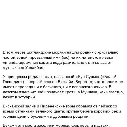
В том месте шотландские моряки нашли родник с кристально
чистой водой, прозванный ими (sic) на их латинском языке
«munda aqua», так как эта вода разительно отличалась от
мутных вод Урдаибая.
У принцессы родился сын, названный «Яун Сурья» («Белый
Господин») – первый сеньор Бискайи. Верно то, что топоним не
имеет перевода ни с баскского, ни с испанского языков. В
датском языке «mund» означает «рот», а Мундака, как известно,
лежит в эстуарии.
Бискайский залив и Пиренейские горы обрамляют пейзаж со
всеми оттенками зеленого цвета, крутые берега коротких рек и
горные цепи с буковыми и дубовыми рощами.
Веками эти места заселяли моряки, фермеры и пастухи,