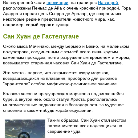
Во внутренней части
провинции
, на границе с
Наваррой
,
расположены Пеньас де Айа с очень красивой природой, Гора
Адарра и горная цепь Сьерра де Аралар, где сохранились
некоторые редкие представители животного мира, как,
например, серый сурок и куница.
Сан Хуан де Гастелугаче
Около мыса Мачичако, между Бермео и Бакио, на маленьком
полуострове, соединенным с землей всего лишь крутым
каменным проходом, почти разрушенным временем и морем,
возвышается старинная часовня Сан Хуан де Гастелугаче.
Это место - первое, что открывается взору моряков,
возвращающихся из плавания, приобрело для рыбаков
"аррантсале" особое мифическо-религиозное значение.
Колокол часовни предупреждал моряков о надвигающейся
буре, а внутри нее, около статуи Христа, располагались
многочисленные подношения в благодарность за чудесное
спасение в каком-нибудь кораблекрушении.
Таким образом, Сан Хуан стал местом
паломничества всех надеющихся на
свершение чуда.