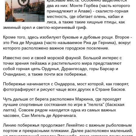
красивые места. Особенно выделяются
два из них: Монте Горбеа (часть которого
принадлежит и Алаве) - скалисто-горная
местность, где обитает олень, кабан и
лиса, а также такие хищные птицы, как
змеиный орел и светло-коричневый гриф.
Кроме того, здесь изобилуют буковые и дубовые рощи. Второе -
это Риа де Мундака (часто называемое Риа де Герника), вокруг
которого расположено важное городское поселение.
Известно оно и своей морской фауной. Большой интерес с
точки зрения пейзажа и растительного мира представляют
собой горная цепь Ордунья, Дурангесадо, горы Барсар и
Очандиано, а также почти все побережье.
Побережье начинается с Ондарроа, мост которой, как говорят,
фотографируют и рисуют чаще всех других в Стране Басков.
Чуть дальше от берега расположен Маркина, где проходят
лучшие спортивные состязания по игре в "пелота" (баскская
лапта). Совсем рядом находится одна из самых важных
часовен, Сан Мигель де Арречинага.
Линию побережья продолжает Лекейтио с важным рыболовным
портом и прекрасными пляжами. Далее расположен маленький,