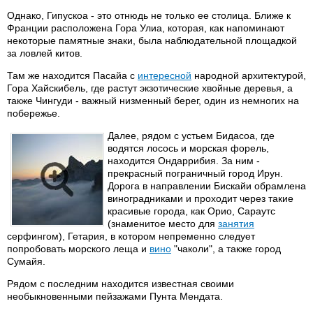
Однако, Гипускоа - это отнюдь не только ее столица. Ближе к
Франции расположена Гора Улиа, которая, как напоминают
некоторые памятные знаки, была наблюдательной площадкой
за ловлей китов.
Там же находится Пасайа с
интересной
народной архитектурой,
Гора Хайскибель, где растут экзотические хвойные деревья, а
также Чингуди - важный низменный берег, один из немногих на
побережье.
Далее, рядом с устьем Бидасоа, где
водятся лосось и морская форель,
находится Ондаррибия. За ним -
прекрасный пограничный город Ирун.
Дорога в направлении Бискайи обрамлена
виноградниками и проходит через такие
красивые города, как Орио, Сараутс
(знаменитое место для
занятия
серфингом), Гетария, в котором непременно следует
попробовать морского леща и
вино
"чаколи", а также город
Сумайя.
Рядом с последним находится известная своими
необыкновенными пейзажами Пунта Мендата.