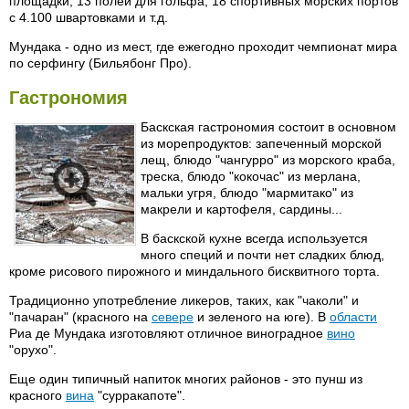
площадки, 13 полей для гольфа, 18 спортивных морских портов
с 4.100 швартовками и т.д.
Мундака - одно из мест, где ежегодно проходит чемпионат мира
по серфингу (Бильябонг Про).
Гастрономия
Баскская гастрономия состоит в основном
из морепродуктов: запеченный морской
лещ, блюдо "чангурро" из морского краба,
треска, блюдо "кокочас" из мерлана,
мальки угря, блюдо "мармитако" из
макрели и картофеля, сардины...
В баскской кухне всегда используется
много специй и почти нет сладких блюд,
кроме рисового пирожного и миндального бисквитного торта.
Традиционно употребление ликеров, таких, как "чаколи" и
"пачаран" (красного на
севере
и зеленого на юге). В
области
Риа де Мундака изготовляют отличное виноградное
вино
"орухо".
Еще один типичный напиток многих районов - это пунш из
красного
вина
"сурракапоте".