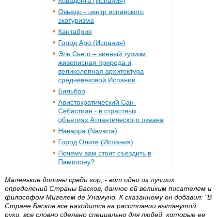
Ковадонга (Испания)
Овьедо - центр испанского
экотуризма
Кантабрия
Город Аро (Испания)
Эль Сьего – винный туризм,
живописная природа и
великолепная архитектура
средневековой Испании
Бильбао
Аристократический Сан-
Себастиан - в страстных
объятиях Атлантического океана
Наварра (Navarra)
Город Олите (Испания)
Почему вам стоит съездить в
Памплону?
Маленькие долины среди гор, - вот одно из лучших
определений Страны Басков, данное ей великим писателем и
философом Мигелем де Унамуно. К сказанному он добавил: "В
Стране Басков все находится на расстоянии вытянутой
руки, все словно сделано специально для людей, которые ее