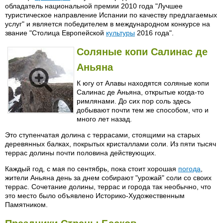
обладатель национальной премии 2010 года "Лучшее
туристическое направление Испании по качеству предлагаемых
услуг" и является победителем в международном конкурсе на
звание "Столица Европейской
культуры
2016 года".
Соляные копи Салинас де
Аньяна
К югу от Алавы находятся соляные копи
Салинас де Аньяна, открытые когда-то
римлянами. До сих пор соль здесь
добывают почти тем же способом, что и
много лет назад.
Это ступенчатая долина с террасами, стоящими на старых
деревянных балках, покрытых кристаллами соли. Из пяти тысяч
террас долины почти половина действующих.
Каждый год, с мая по сентябрь, пока стоит хорошая
погода
,
жители Аньяна день за днем собирают "урожай" соли со своих
террас. Сочетание долины, террас и города так необычно, что
это место было объявлено Историко-Художественным
Памятником.