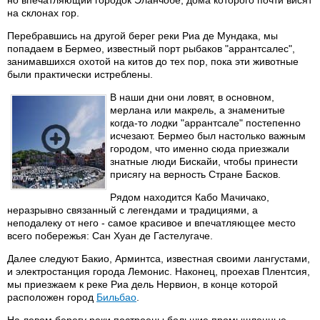
но впечатляющий городок Эланчобе, дома которого почти висят
на склонах гор.
Перебравшись на другой берег реки Риа де Мундака, мы
попадаем в Бермео, известный порт рыбаков "аррантсалес",
занимавшихся охотой на китов до тех пор, пока эти животные
были практически истреблены.
В наши дни они ловят, в основном,
мерлана или макрель, а знаменитые
когда-то лодки "аррантсале" постепенно
исчезают. Бермео был настолько важным
городом, что именно сюда приезжали
знатные люди Бискайи, чтобы принести
присягу на верность Стране Басков.
Рядом находится Кабо Мачичако,
неразрывно связанный с легендами и традициями, а
неподалеку от него - самое красивое и впечатляющее место
всего побережья: Сан Хуан де Гастелугаче.
Далее следуют Бакио, Арминтса, известная своими лангустами,
и электростанция города Лемонис. Наконец, проехав Плентсия,
мы приезжаем к реке Риа дель Нервион, в конце которой
расположен город
Бильбао
.