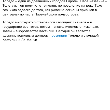
Толедо – один из древнейших городов Европы. Свое название –
Толетум, - он получил от римлян, но поселение на реке Тахо
возникло задолго до того, как римские легионы прибыли в
центральную часть Пиренейского полуострова.
Толедо многократно становился столицей: сначала – в
государстве вестготов, потом – в католическом епископате,
затем – в королевстве Кастилии. Сегодня он является
административным центром
провинции
Толедо и столицей
Кастилии и Ла Манчи.