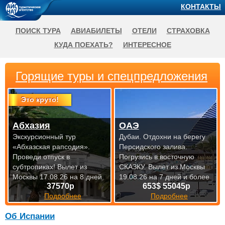
КОНТАКТЫ
ПОИСК ТУРА
АВИАБИЛЕТЫ
ОТЕЛИ
СТРАХОВКА
КУДА ПОЕХАТЬ?
ИНТЕРЕСНОЕ
Горящие туры и спецпредложения
Это круто!
Абхазия
ОАЭ
Экскурсионный тур
Дубаи. Отдохни на берегу
«Абхазская рапсодия».
Персидского залива.
Проведи отпуск в
Погрузись в восточную
субтропиках!
Вылет из
СКАЗКУ.
Вылет из Москвы
Москвы 17.08.26 на 8 дней
19.08.26 на 7 дней и более
37570р
653$ 55045р
Подробнее
Подробнее
Об Испании