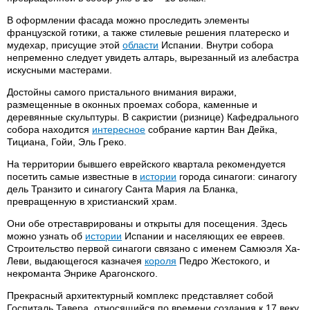
В оформлении фасада можно проследить элементы
французской готики, а также стилевые решения платереско и
мудехар, присущие этой
области
Испании. Внутри собора
непременно следует увидеть алтарь, вырезанный из алебастра
искусными мастерами.
Достойны самого пристального внимания виражи,
размещенные в оконных проемах собора, каменные и
деревянные скульптуры. В сакристии (ризнице) Кафедрального
собора находится
интересное
собрание картин Ван Дейка,
Тициана, Гойи, Эль Греко.
На территории бывшего еврейского квартала рекомендуется
посетить самые известные в
истории
города синагоги: синагогу
дель Транзито и синагогу Санта Мария ла Бланка,
превращенную в христианский храм.
Они обе отреставрированы и открыты для посещения. Здесь
можно узнать об
истории
Испании и населяющих ее евреев.
Строительство первой синагоги связано с именем Самюэля Ха-
Леви, выдающегося казначея
короля
Педро Жестокого, и
некроманта Энрике Арагонского.
Прекрасный архитектурный комплекс представляет собой
Госпиталь Тавера, относящийся по времени создания к 17 веку.