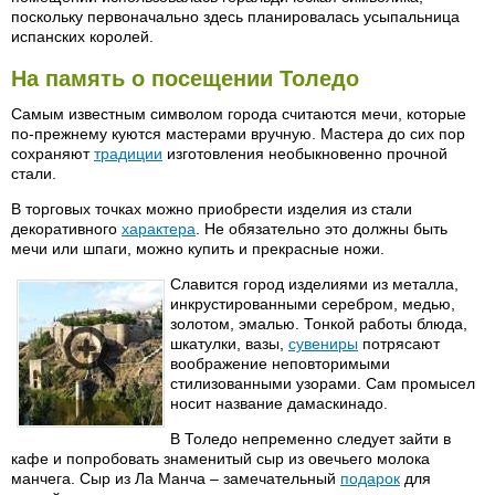
поскольку первоначально здесь планировалась усыпальница
испанских королей.
На память о посещении Толедо
Самым известным символом города считаются мечи, которые
по-прежнему куются мастерами вручную. Мастера до сих пор
сохраняют
традиции
изготовления необыкновенно прочной
стали.
В торговых точках можно приобрести изделия из стали
декоративного
характера
. Не обязательно это должны быть
мечи или шпаги, можно купить и прекрасные ножи.
Славится город изделиями из металла,
инкрустированными серебром, медью,
золотом, эмалью. Тонкой работы блюда,
шкатулки, вазы,
сувениры
потрясают
воображение неповторимыми
стилизованными узорами. Сам промысел
носит название дамаскинадо.
В Толедо непременно следует зайти в
кафе и попробовать знаменитый сыр из овечьего молока
манчега. Сыр из Ла Манча – замечательный
подарок
для