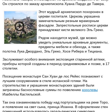
Он строился по заказу архиепископа Хуана Пардо де Тавера.
Этот мудрый архиепископ похоронен в
церкви госпиталя. Церковь украшена
замечательным резным мраморным
фасадом. Запрестольные росписи церкви
принадлежат кисти великого Эль Греко.
Рядом находится музей, где можно
увидеть уникальные архивные документы,
предметы мебели и обихода, а также
полотна Лука Джордано, Эль Греко, Хосе Рибера и Тициана.
Заслуживает особого внимания экспозиция старинной аптеки,
приборы которой созданы в период средневековья и позже, в 17
столетии.
Посещение монастыря Сан Хуан де лос Рейес познакомит с
лучшим сооружением в стиле испанской готики. На
строительство и украшение монастырских зданий были
затрачены баснословные суммы по повелению
королевы
Изабеллы Кастильской.
Так она ознаменовала победу над португальцами на реке Торо,
и появление на свет сына, принца Иоанна. В оформлении стен
помещений использовалась геральдическая символика,