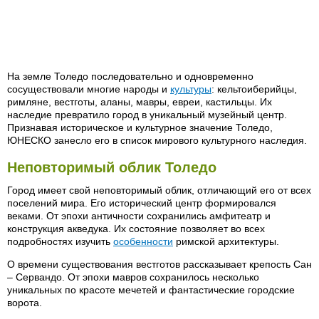
На земле Толедо последовательно и одновременно
сосуществовали многие народы и
культуры
: кельтоиберийцы,
римляне, вестготы, аланы, мавры, евреи, кастильцы. Их
наследие превратило город в уникальный музейный центр.
Признавая историческое и культурное значение Толедо,
ЮНЕСКО занесло его в список мирового культурного наследия.
Неповторимый облик Толедо
Город имеет свой неповторимый облик, отличающий его от всех
поселений мира. Его исторический центр формировался
веками. От эпохи античности сохранились амфитеатр и
конструкция акведука. Их состояние позволяет во всех
подробностях изучить
особенности
римской архитектуры.
О времени существования вестготов рассказывает крепость Сан
– Сервандо. От эпохи мавров сохранилось несколько
уникальных по красоте мечетей и фантастические городские
ворота.