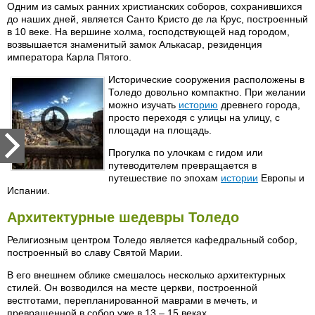
Одним из самых ранних христианских соборов, сохранившихся
до наших дней, является Санто Кристо де ла Крус, построенный
в 10 веке. На вершине холма, господствующей над городом,
возвышается знаменитый замок Алькасар, резиденция
императора Карла Пятого.
Исторические сооружения расположены в
Толедо довольно компактно. При желании
можно изучать
историю
древнего города,
просто переходя с улицы на улицу, с
площади на площадь.
Прогулка по улочкам с гидом или
путеводителем превращается в
путешествие по эпохам
истории
Европы и
Испании.
Архитектурные шедевры Толедо
Религиозным центром Толедо является кафедральный собор,
построенный во славу Святой Марии.
В его внешнем облике смешалось несколько архитектурных
стилей. Он возводился на месте церкви, построенной
вестготами, перепланированной маврами в мечеть, и
превращенной в собор уже в 13 – 15 веках.