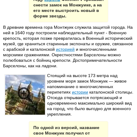
снести замок на Монжуике, а на
его месте выстроить новый в
форме звезды.
В древние времена гора Монтжуик служила защитой города. На
ней в 1640 году построили наблюдательный пункт - Военную
крепость, которая позже превратилась в Военный исторический
музей, где храниться старинные экспонаты и оружие, связанное
с арабской и каталонской
историей
и многочисленными
морскими сражениями. Окрестностями Барселоны можно
полюбоваться с бойниц крепости. Достопримечательности
Барселоны, как на ладони.
Стоящий на высоте 173 метра над
уровнем моря замок Монжуик — живое
напоминание о многочисленных
перипетиях
истории
каталонской столицы.
Отсюда открывается потрясающий и
одновременно максимально широкий вид
на город, что было выгодно для военного
укрепления.
По одной из версий, название
свое Монжуик получил от