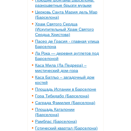
разноцветные брызги музыки
Церковь Санта Мария дель Мар
(Барселона)
Храм Святого Сердца
(Искупительный Храм Святого
Сердца Христова)
Пасео де Грасия - главная улица
Барселона
Ла Рока — деревня аутлетов под
Барселоной
Каса Мила (Ла Педрера) –
мистический дом-гора
Каса Батльо – загадочный дом
костей
Площадь Испании в Барселоне
Гора Тибидабо (Барселона)
Саграда Фамилия (Барселона)
Площадь Каталонии
(Барселона)
Рамблас (Барселона)
Готический квартал (Барселона)