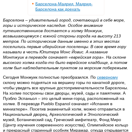
Барселона-Мадрид, Мадрид-
Барселона как доехать
Барселона – удивительный город, сочетающий в себе море,
горы и историческое наследие. Особое внимание
путешественников достается и холму Монжуик,
возвышающемуся с южной стороны города на высоту 213
метров. По историческим данным именно в этих местах
поселились первые иберийские поселенцы. В свое время гору
называли в честь Юпитера Монс Йовис. А название
Монтжуик в переводе означает «еврейская гора». На склоне
высокого холма когда-то было еврейское кладбище, а потом
холм был наблюдательным пунктом за морским побережьем.
Сегодня Монжуик полностью преобразился. По
северному
склону можно подняться на вершину горы по канатной дороге,
чтобы увидеть все крупные достопримечательности Барселоны.
На холме построены свои дворцы, музей, сады и памятники. А
Пуэбло Эспаньол – это целый мини-город, расположенный на
холме. В переводе Pueblo Espanol означает «Испания в
миниатюре». Посетив знаменитый холм, можно отправиться в
Национальный дворец, Археологический и Этнологический
музей, Ботанический сад, Греческий амфитеатр, Фонд Миро
(Центр изучения современного искусства), Олимпийское кольцо
и прекрасный старинный особняк Мирамар, откуда открывается