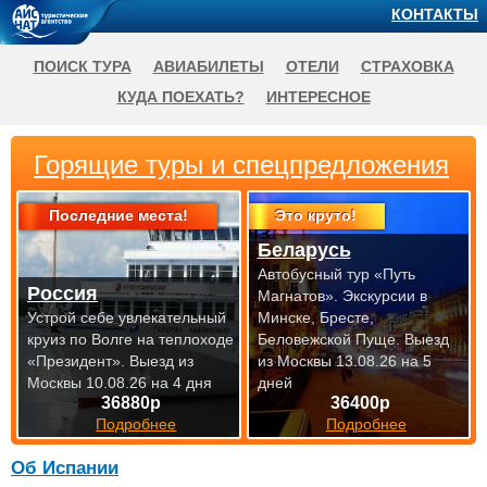
КОНТАКТЫ
ПОИСК ТУРА
АВИАБИЛЕТЫ
ОТЕЛИ
СТРАХОВКА
КУДА ПОЕХАТЬ?
ИНТЕРЕСНОЕ
Горящие туры и спецпредложения
Последние места!
Это круто!
Беларусь
Автобусный тур «Путь
Россия
Магнатов». Экскурсии в
Устрой себе увлекательный
Минске, Бресте,
круиз по Волге на теплоходе
Беловежской Пуще.
Выезд
«Президент».
Выезд из
из Москвы 13.08.26 на 5
Москвы 10.08.26 на 4 дня
дней
36880р
36400р
Подробнее
Подробнее
Об Испании