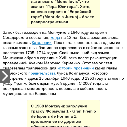
латинского "Mons Iovis", что
значит "Гора Юпитера". Хотя,
конечно версия о "Еврейской
горе" (Mont dels Jueus) - более
распространенная.
Замок был возведен на Монжуике в 1640 году во время
Сегадорского восстания,
когда
на 12 лет была восстановлена
независимость
Каталонии
. После эта крепость стала одним из
главных защитных бастионов королевства в войне за испанское
наследство 1705–1714 годов. Свой нынешний вид замок
Монтжуика обрел в середине XVIII века после реконструкции,
проведенной Хуаном Мартино Керменьо. Этот замок стал
свидетелем трагической для
истории
провинции
казни главы
каталонского
правительства
Луиса Компануса, которого
расстреляли здесь 15 октября 1940 года. В 1963 году в замке по
указу Франко был открыт музей оружия. С 2007 года эта
повидавшая многое крепость перешла в собственность
муниципалитета Барселоны.
С 1968 Монтжуик заполучил
трассу Формулы 1 - Gran Premio
de Ispans de Formula 1,
проложив ее по дорогам
общественного пользования.