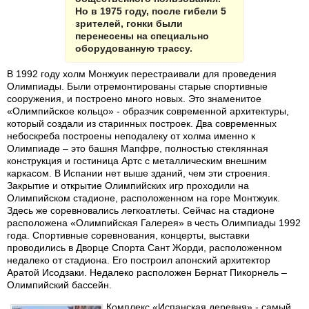
Но в 1975 году, после гибели 5
зрителей, гонки были
перенесены на специально
оборудованную трассу.
В 1992 году холм Монжуик перестраивали для проведения
Олимпиады. Были отремонтированы старые спортивные
сооружения, и построено много новых. Это знаменитое
«Олимпийское кольцо» - образчик современной архитектуры,
который создали из старинных построек. Два современных
небоскреба построены неподалеку от холма именно к
Олимпиаде – это башня Мапфре, полностью стеклянная
конструкция и гостиница Артс с металлическим внешним
каркасом. В Испании нет выше зданий, чем эти строения.
Закрытие и открытие Олимпийских игр проходили на
Олимпийском стадионе, расположенном на горе Монтжуик.
Здесь же соревновались легкоатлеты. Сейчас на стадионе
расположена «Олимпийская Галерея» в честь Олимпиады 1992
года. Спортивные соревнования, концерты, выставки
проводились в Дворце Спорта Сант Жорди, расположенном
недалеко от стадиона. Его построил апонский архитектор
Аратой Исодзаки. Недалеко расположен Бернат Пикорнель –
Олимпийский бассейн.
Комплекс «Испанская деревня» - самый