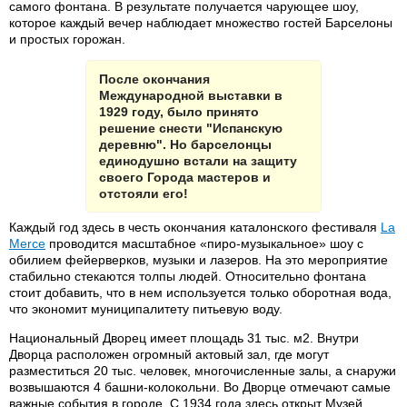
самого фонтана. В результате получается чарующее шоу,
которое каждый вечер наблюдает множество гостей Барселоны
и простых горожан.
После окончания
Международной выставки в
1929 году, было принято
решение снести "Испанскую
деревню". Но барселонцы
единодушно встали на защиту
своего Города мастеров и
отстояли его!
Каждый год здесь в честь окончания каталонского фестиваля
La
Merce
проводится масштабное «пиро-музыкальное» шоу с
обилием фейерверков, музыки и лазеров. На это мероприятие
стабильно стекаются толпы людей. Относительно фонтана
стоит добавить, что в нем используется только оборотная вода,
что экономит муниципалитету питьевую воду.
Национальный Дворец имеет площадь 31 тыс. м2. Внутри
Дворца расположен огромный актовый зал, где могут
разместиться 20 тыс. человек, многочисленные залы, а снаружи
возвышаются 4 башни-колокольни. Во Дворце отмечают самые
важные события в городе. С 1934 года здесь открыт Музей