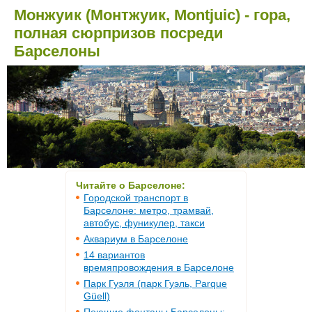
Монжуик (Монтжуик, Montjuic) - гора,
полная сюрпризов посреди
Барселоны
Читайте о Барселоне:
Городской транспорт в
Барселоне: метро, трамвай,
автобус, фуникулер, такси
Аквариум в Барселоне
14 вариантов
времяпровождения в Барселоне
Парк Гуэля (парк Гуэль, Parque
Güell)
Поющие фонтаны Барселоны: