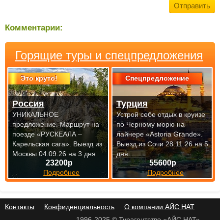
Комментарии:
Горящие туры и спецпредложения
Это круто!
Спецпредложение
Россия
Турция
УНИКАЛЬНОЕ
Устрой себе отдых в круизе
предложение. Маршрут на
по Черному морю на
поезде «РУСКЕАЛА –
лайнере «Astoria Grande».
Карельская сага».
Выезд из
Выезд из Сочи 28.11.26 на 5
Москвы 04.09.26 на 3 дня
дня
23200р
55600р
Подробнее
Подробнее
Контакты
Конфиденциальность
О компании АЙС НАТ
1996-2025 © Турагентство «АЙС НАТ»