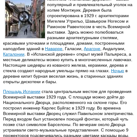
популярный и привлекательный уголок на
холме Монтжуик. Деревня была
спроектирована в 1929 г. архитекторами
Мигелем Утрильо, Шавьером Ногесом и
Рамоном Равентосом в честь Всемирной
выставки. Здесь можно полюбоваться
разными архитектурными стилями,
красивыми улочками и площадями, домами, построенными
наподобие зданий в
Наварре
, Галасии,
Арагоне
, Андалузии,
Каталонии
. В «Испанской деревне» открыт музей Пальяреса, а
местные деликатесы можно купить в многочисленных лавочках.
Настоящие шедевры из кованого железа, керамики, дерева и
стекла создают народные умельцы прямо на глазах.
Ночью
в
деревне кипит бурная веселая жизнь, в старинных зданиях
открыты дискотеки и бары.
Площадь Испании
стала центральным местом для проведения
Всемирной выставки 1929 года. С площади можно дойти до
Национального Дворца, расположенного на склоне горы. Его
построил инженер Карлес Буйгас в 1929 году. Во времена
Всемирной выставки Дворец служил Павильоном электричества.
Перед входом был установлен поющий фонтан, который чуть
позже стал символом Барселоны. По вечерам около Дворца
устраивали свето-музыкальные представления. С помощью 9
прожекторов подсвечивались разными цветами каскады воды,