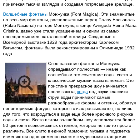
привлекая тысячи взглядов и создавая потрясающее зрелище.
Волшебные фонтаны
Монжуика (Font Magica). Эти знаменитые
на весь мир фонтаны, расположенные перед Палау Насьональ
(Palau Nacional) на горе Монтжуик, в конце Avinguda Reina Maria
Cristina, давно уже стали украшением и одним из самых
посещаемых мест каталонской столицы. Созданные к
Всемирной выставке 1929 года архитектором Карлесом
Бугьясом, фонтаны были реконструированы к Олимпиаде 1992
года.
Свое название фонтаны Монжуика
оправдывают полностью — иначе как
волшебным это сочетание воды, света и
классической музыки назвать нельзя. Это
поистине прекрасное шоу начинается
после заката,
когда
под звуки классики
струи воды принимают самые
разнообразные формы и оттенки, образуя
неповторимые фигуры, которые тотчас рассыпаются, но лишь
для того, что возродиться в виде еще более красивого рисунка
воды и света. Всего в этом волшебном шоу используется более
50 цветов и всевозможных оттенков, которые не так-то просто
различить. Все слито в единой гармонии: музыка и подсветка
изменяются одновременно вместе с чудесными «танцами»