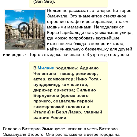
(San Siro).
Нельзя не рассказать о галерее Витторио
Эмануэле. Это знаменитое стеклянное
строение с кафе и ресторанами, а также
модными магазинами. Неподалеку от
Корсо Гарибальди есть уникальная улица,
где можно попробовать вкуснейшие
итальянские блюда в недорогих кафе,
найти уникальную безделушку для друзей
или родных. Торговать здесь начинают с 8 утра и до полуночи.
В
Милане
родились: Адриано
Челентано - певец, режиссер,
актер, композитор; Нино Рота -
вундеркинд, композитор,
дирижер оркестра; Сильвио
Берлускони (кроме всего
прочего, создатель первой
коммерческой телесети в
Италии) и Берл Лазар, главный
раввин России.
Галерею Витторио Эммануэле назвали в честь Витторио
Эммануэля Второго. Она расположена в цетре города на