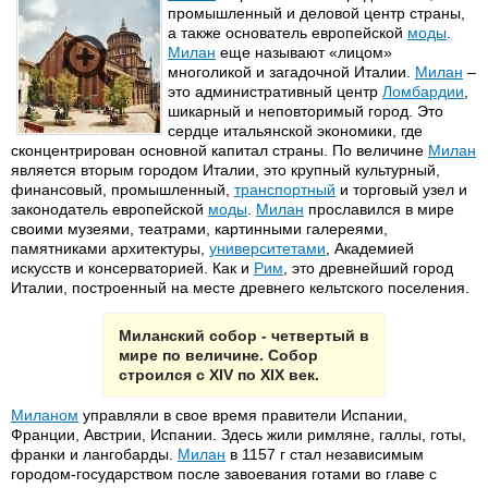
промышленный и деловой центр страны,
а также основатель европейской
моды
.
Милан
еще называют «лицом»
многоликой и загадочной Италии.
Милан
–
это административный центр
Ломбардии
,
шикарный и неповторимый город. Это
сердце итальянской экономики, где
сконцентрирован основной капитал страны. По величине
Милан
является вторым городом Италии, это крупный культурный,
финансовый, промышленный,
транспортный
и торговый узел и
законодатель европейской
моды
.
Милан
прославился в мире
своими музеями, театрами, картинными галереями,
памятниками архитектуры,
университетами
, Академией
искусств и консерваторией. Как и
Рим
, это древнейший город
Италии, построенный на месте древнего кельтского поселения.
Миланский собор - четвертый в
мире по величине. Собор
строился с XIV по XIX век.
Миланом
управляли в свое время правители Испании,
Франции, Австрии, Испании. Здесь жили римляне, галлы, готы,
франки и лангобарды.
Милан
в 1157 г стал независимым
городом-государством после завоевания готами во главе с