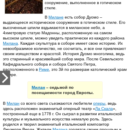
сооружение, выполненное в готическом
стиле.
В
Милане
есть собор Дуомо –
выдающееся историческое сооружение в готическом стиле. Его
высоченные шпили вздымаются в миланское небо, а
4хметровую статую Мадонны, расположенную на самом
высоком шпиле, можно увидеть практически из каждого района
Милана
. Каждая скульптура в соборе имеет свою историю. Их
невообразимое количество, не сосчитать, и все они привлекают
своим изяществом и красотой. История Дуомо многолика, ведь
это старинный и красивейший собор мира. После Севильского
Кафедрального собора и собора Святого Петра,
расположенного в
Риме
, это 3й по размерам католический храм
в мире.
Милан
– седьмой по
посещаемости город Европы.
В
Милан
со всего света съезжаются любители
оперы
, ведь
здесь расположен знаменитый оперный театр «
Ла Скала
»,
построенный еще в 1778 г. Он сыграл в развитии итальянской
культуры и музыкального искусства немалую роль. Здесь
родился и творил знаменитый итальянский композитор
Джузеппе Верди. Жители
Милана
гордятся своим прошлым и