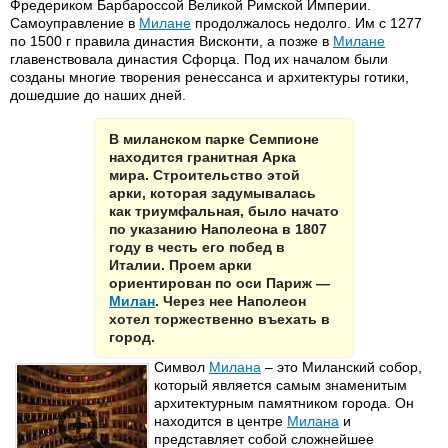
Фредериком Барбароссой Великой Римской Империи.
Самоуправление в
Милане
продолжалось недолго. Им с 1277
по 1500 г правила династия Висконти, а позже в
Милане
главенствовала династия Сфорца. Под их началом были
созданы многие творения ренессанса и архитектуры готики,
дошедшие до наших дней.
В миланском парке Семпионе
находится гранитная Арка
мира. Строительство этой
арки, которая задумывалась
как триумфальная, было начато
по указанию Наполеона в 1807
году в честь его побед в
Италии. Проем арки
ориентирован по оси Париж —
Милан
. Через нее Наполеон
хотел торжественно въехать в
город.
Символ
Милана
– это Миланский собор,
который является самым знаменитым
архитектурным памятником города. Он
находится в центре
Милана
и
представляет собой сложнейшее