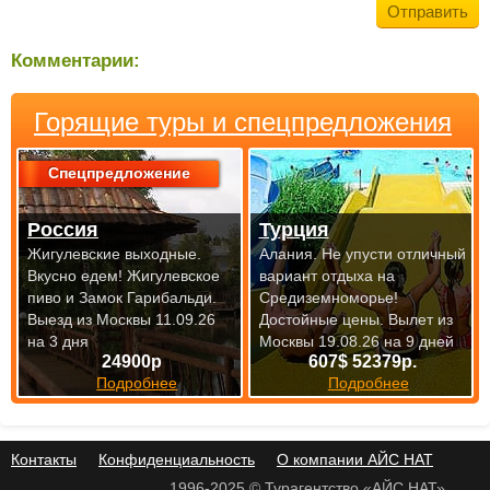
Комментарии:
Горящие туры и спецпредложения
Спецпредложение
Россия
Турция
Жигулевские выходные.
Алания. Не упусти отличный
Вкусно едем! Жигулевское
вариант отдыха на
пиво и Замок Гарибальди.
Средиземноморье!
Выезд из Москвы 11.09.26
Достойные цены.
Вылет из
на 3 дня
Москвы 19.08.26 на 9 дней
24900р
607$ 52379р.
Подробнее
Подробнее
Контакты
Конфиденциальность
О компании АЙС НАТ
1996-2025 © Турагентство «АЙС НАТ»