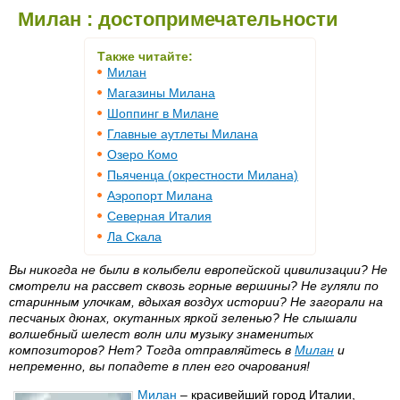
Милан : достопримечательности
Также читайте:
Милан
Магазины Милана
Шоппинг в Милане
Главные аутлеты Милана
Озеро Комо
Пьяченца (окрестности Милана)
Аэропорт Милана
Северная Италия
Ла Скала
Вы никогда не были в колыбели европейской цивилизации? Не
смотрели на рассвет сквозь горные вершины? Не гуляли по
старинным улочкам, вдыхая воздух истории? Не загорали на
песчаных дюнах, окутанных яркой зеленью? Не слышали
волшебный шелест волн или музыку знаменитых
композиторов? Нет? Тогда отправляйтесь в
Милан
и
непременно, вы попадете в плен его очарования!
Милан
– красивейший город Италии,