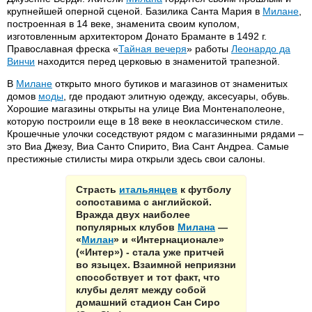
крупнейшей оперной сценой. Базилика Санта Мария в
Милане
,
построенная в 14 веке, знаменита своим куполом,
изготовленным архитектором Донато Браманте в 1492 г.
Православная фреска «
Тайная вечеря
» работы
Леонардо да
Винчи
находится перед церковью в знаменитой трапезной.
В
Милане
открыто много бутиков и магазинов от знаменитых
домов
моды
, где продают элитную одежду, аксесуары, обувь.
Хорошие магазины открыты на улице Виа Монтенаполеоне,
которую построили еще в 18 веке в неоклассическом стиле.
Крошечные улочки соседствуют рядом с магазинными рядами –
это Виа Джезу, Виа Санто Спирито, Виа Сант Андреа. Самые
престижные стилисты мира открыли здесь свои салоны.
Страсть
итальянцев
к футболу
сопоставима с английской.
Вражда двух наиболее
популярных клубов
Милана
—
«
Милан
» и «Интернационале»
(«Интер») - стала уже притчей
во языцех. Взаимной неприязни
способствует и тот факт, что
клубы делят между собой
домашний стадион Сан Сиро