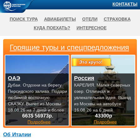
КОНТАКТЫ
ПОИСК ТУРА
АВИАБИЛЕТЫ
ОТЕЛИ
СТРАХОВКА
КУДА ПОЕХАТЬ?
ИНТЕРЕСНОЕ
Горящие туры и спецпредложения
Это круто!
ОАЭ
Россия
Дубаи. Отдохни на берегу
КАРЕЛИЯ. Магия северных
Персидского залива. Подари
озер. Отличная и
любимой восточную
увлекательная идея.
Выезд
СКАЗКУ.
Вылет из Москвы
из Москвы на автобусе
18.08.26 на 7 дней и более
16.08.26 на 6 дней
663$ 56973р.
43300р
Подробнее
Подробнее
Об Италии