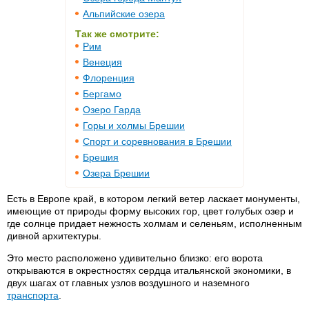
Альпийские озера
Так же смотрите:
Рим
Венеция
Флоренция
Бергамо
Озеро Гарда
Горы и холмы Брешии
Спорт и соревнования в Брешии
Брешия
Озера Брешии
Есть в Европе край, в котором легкий ветер ласкает монументы,
имеющие от природы форму высоких гор, цвет голубых озер и
где солнце придает нежность холмам и селеньям, исполненным
дивной архитектуры.
Это место расположено удивительно близко: его ворота
открываются в окрестностях сердца итальянской экономики, в
двух шагах от главных узлов воздушного и наземного
транспорта
.