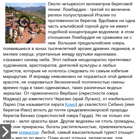
Около четырехсот километров береговой
линии: Ломбардия - третий по величине
регион полуостровной Италии по
протяженности берегов. Вдобавок ни одна
часть альпийской горной дуги не имеет
подобной концентрации водоемов: в этом
отношении Ломбардия не сравнима ни с
чем. Большие предальпийские озера,
появившиеся в зонах тысячелетней эрозии древних ледников, и
мелкие озерца, упрятанные между крутыми карнизами,
отражают синеву неба. Этот пейзаж неоднократно притягивал
художников, аристократов, деятелей культуры и любых
туристов, которым не хотелось следовать по самым избитым
маршрутам. И вправду невозможно не поразиться этой дивной
красоте, не очароваться бесконечной поэтичностью смены
времен года в таких одинаковых, таких различных водных
зеркалах. От гармоничного Вербано (окрестности озера
Маджор) до извилистого Черезио (край Лугано), от изобильного
Ларио (так называется округа
Комо
) до скалистого Себино (имя
берегов Изео) вплоть до почти средиземноморской природы
берегов Бенако (окрестностей озера Гарда). Но не только эти
озера - залог красоты края. Другие водоемы не столь громадны,
но и они прекрасны, богаты растительностью, привлекательны
мягким
климатом
. Любой, самый взыскательный турист отыщет
здесь место по вкусу. Один ищет отдыха, релаксации, для