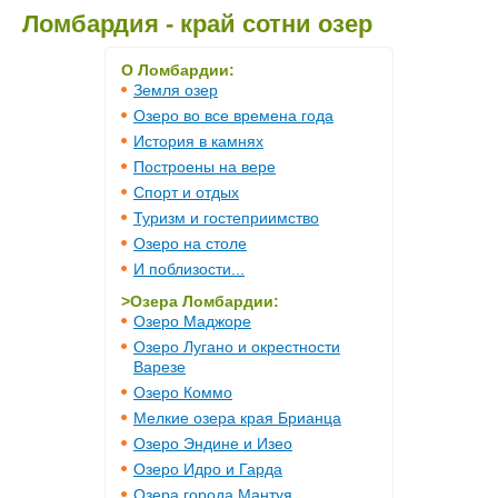
Ломбардия - край сотни озер
О Ломбардии:
Земля озер
Озеро во все времена года
История в камнях
Построены на вере
Спорт и отдых
Туризм и гостеприимство
Озеро на столе
И поблизости...
>Озера Ломбардии:
Озеро Маджоре
Озеро Лугано и окрестности
Варезе
Озеро Коммо
Мелкие озера края Брианца
Озеро Эндине и Изео
Озеро Идро и Гарда
Озера города Мантуя