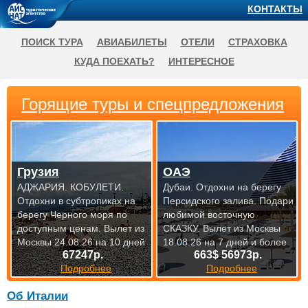
КОНТАКТЫ
ПОИСК ТУРА
АВИАБИЛЕТЫ
ОТЕЛИ
СТРАХОВКА
КУДА ПОЕХАТЬ?
ИНТЕРЕСНОЕ
Горящие туры и спецпредложения
Грузия
ОАЭ
АДЖАРИЯ. КОБУЛЕТИ.
Дубаи. Отдохни на берегу
Отдохни в субтропиках на
Персидского залива. Подари
берегу Черного моря по
любимой восточную
доступным
ценам. Вылет из
СКАЗКУ.
Вылет из Москвы
Москвы 24.08.26 на 10 дней
18.08.26 на 7 дней и более
67247р.
663$ 56973р.
Подробнее
Подробнее
Об Италии