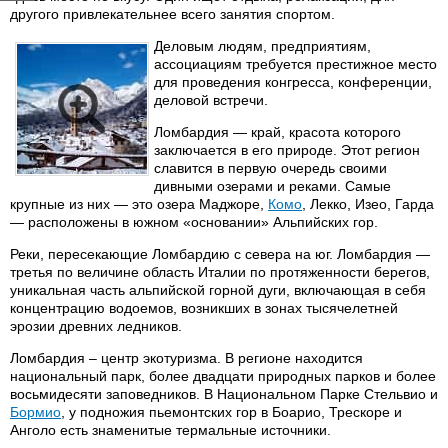
другого привлекательнее всего занятия спортом.
Деловым людям, предприятиям,
ассоциациям требуется престижное место
для проведения конгресса, конференции,
деловой встречи.
Ломбардия — край, красота которого
заключается в его природе. Этот регион
славится в первую очередь своими
дивными озерами и реками. Самые
крупные из них — это озера Маджоре,
Комо
, Лекко, Изео, Гарда
— расположены в южном «основании» Альпийских гор.
Реки, пересекающие Ломбардию с севера на юг. Ломбардия —
третья по величине область Италии по протяженности берегов,
уникальная часть альпийской горной дуги, включающая в себя
концентрацию водоемов, возникших в зонах тысячелетней
эрозии древних ледников.
Ломбардия – центр экотуризма. В регионе находится
национальный парк, более двадцати природных парков и более
восьмидесяти заповедников. В Национальном Парке Стельвио и
Бормио
, у подножия пьемонтских гор в Боарио, Трескоре и
Анголо есть знаменитые термальные источники.