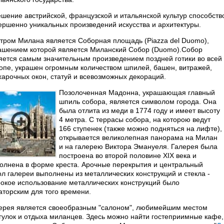
шение австрийской, французской и итальянской культур способст
ершенно уникальных произведений искусства и архитектуры.
тром Милана является Соборная площадь (Piazza del Duomo),
ашением которой является Миланский Собор (Duomo).Собор
яется самым значительным произведением поздней готики во всей
опе, украшен огромным количеством шпилей, башен, витражей,
харочных окон, статуй и всевозможных декораций.
Позолоченная Мадонна, украшающая главный
шпиль собора, является символом города. Она
была отлита из меди в 1774 году и имеет высоту
4 метра. С террасы собора, на которою ведут
166 ступенек (также можно подняться на лифте),
открывается великолепная панорама на Милан
и на галерею Виктора Эмануеля. Галерея была
построена во второй половине ХIХ века и
олнена в форме креста. Арочные перекрытия и центральный
ол галереи выполнены из металлических конструкций и стекла -
окое использование металлических конструкций было
аторским для того времени.
ерея является своеобразным "салоном", любимейшим местом
гулок и отдыха миланцев. Здесь можно найти гостеприимные кафе,