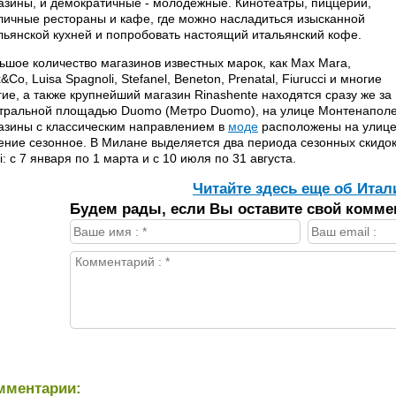
азины, и демократичные - молодежные. Кинотеатры, пиццерии,
личные рестораны и кафе, где можно насладиться изысканной
льянской кухней и попробовать настоящий итальянский кофе.
ьшое количество магазинов известных марок, как Max Mara,
&Co, Luisa Spagnoli, Stefanel, Beneton, Prenatal, Fiurucci и многие
гие, а также крупнейший магазин Rinashente находятся сразу же за
тральной площадью Duomo (Метро Duomo), на улице Монтенаполео
азины с классическим направлением в
моде
расположены на улице В
ение сезонное. В Милане выделяется два периода сезонных скидок 
di: с 7 января по 1 марта и с 10 июля по 31 августа.
Читайте здесь еще об Итал
Будем рады, если Вы оставите свой комме
мментарии: