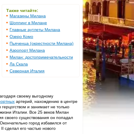
Также читайте:
Магазины Милана
Шоппинг в Милане
Главные аутлеты Милана
Озеро Комо
Пьяченца (окрестности Милана)
Аэропорт Милана
Милан: достопримечательности
Ла Скала
Северная Италия
лагодаря своему выгодному
портных
артерий, нахождению в центре
 герцогством и занимает не только
жизни Италии. Все 25 веков Милан
мя своего существования он попадал
 Окончательно город избавился от
II сделал его частью нового