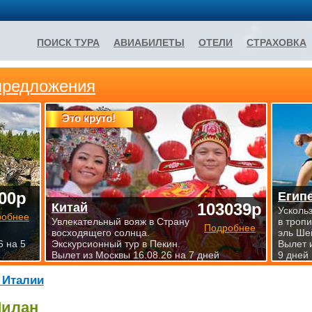
ПОИСК ТУРА
АВИАБИЛЕТЫ
ОТЕЛИ
СТРАХОВКА
предложения
Это круто!
00р
Егип
103039р
Китай
Усколь
робнее
Увлекательный вояж в Страну
в троп
Подробнее
восходящего солнца.
эль Ше
6 на 5
Экскурсионный тур в Пекин.
Вылет 
Вылет из Москвы 16.08.26 на 7 дней
9 дней
 Италии
илан