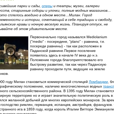
сивейшие парки и сады,
оперы
и театры, музеи, галереи
усств, старинные соборы и улочки, полные модных магазинов…
 это сплелось воедино в одном месте…Милан. Город
ременности и истории, сочетающий в себе традиции и свободу,
льянские нравы и ночную веселую жизнь. Планируя отпуск, не
ывайте об этом удивительном месте.
Первоначально город назывался Mediolanium
("medio" - посередине, "plano" - равнина, т.е.
посереди равнины) - так как расположен в
Паданской равнине.Первое поселение
появилось здесь в начале IV века до н.э.
Положение города благоприятствовало его
быстрому развитию, так как через Паданскую
равнину проходили пути, ведущие на землю
нков.
000 году Милан становиться коммерческой столицей
Ломбардии
, б
графическому положению, наличию многочисленных водных
транс
пного сельскохозяйственного района. В 1395 году Милан становится
ирную территорию но и играет значительную политическую роль в 
ялся желанной добычей для многих европейских монархов. За вре
 господство римлян, германцев, испанцев, австрийцев, французов.
странного ига в 1859 году, когда король Италии Витторе Эммануеле 
льянского государства.