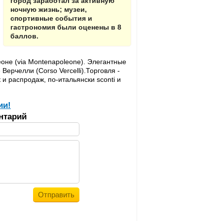
город заработал за активную
ночную жизнь; музеи,
спортивные события и
гастрономия были оценены в 8
баллов.
не (via Montenapoleone). Элегантные
ерчелли (Corso Vercelli).Торговля -
и распродаж, по-итальянски sconti и
ии!
нтарий