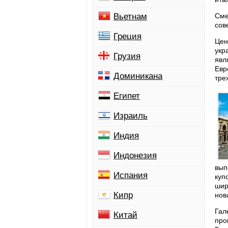
Вьетнам
Сме
сов
Греция
Цен
укр
Грузия
явл
Евр
Доминикана
тре
Египет
Израиль
Индия
Индонезия
вып
Испания
куп
шир
Кипр
нов
Гал
Китай
про