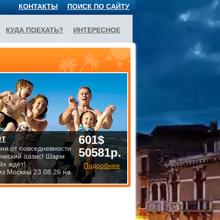
КОНТАКТЫ
ПОИСК ПО САЙТУ
КУДА ПОЕХАТЬ?
ИНТЕРЕСНОЕ
601$
ет
зни от повседневности
50581р.
ический оазис! Шарм
йх ждёт!
Подробнее
из Москвы 23.08.26 на