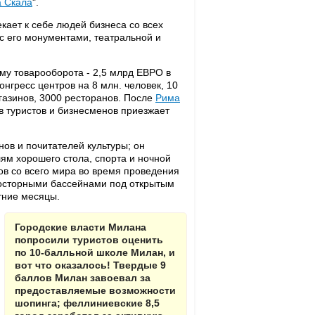
а Скала
".
кает к себе людей бизнеса со всех
с его монументами, театральной и
ему товарооборота - 2,5 млрд ЕВРО в
онгресс центров на 8 млн. человек, 10
агазинов, 3000 ресторанов. После
Рима
в туристов и бизнесменов приезжает
ов и почитателей культуры; он
ям хорошего стола, спорта и ночной
в со всего мира во время проведения
росторными бассейнами под открытым
тние месяцы.
Городские власти Милана
попросили туристов оценить
по 10-балльной школе Милан, и
вот что оказалось! Твердые 9
баллов Милан завоевал за
предоставляемые возможности
шопинга; феллиниевские 8,5