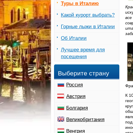
Туры в Италию
Кра
иск
Какой курорт выбрать?
все
сов
Горные лыжи в Италии
ита
заб
Об Италии
Лучшее время для
посещения
Выберите страну
Россия
Фра
К 1
Австрия
гео
кру
Болгария
обш
явл
Великобритания
под
ино
Венгрия
ита