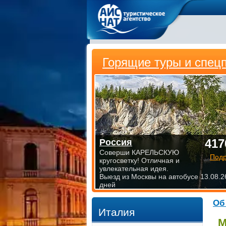
Горящие туры и спец
417
Россия
Соверши КАРЕЛЬСКУЮ
Под
кругосветку! Отличная и
увлекательная идея.
Выезд из Москвы на автобусе 13.08.2
дней
Об
Италия
М