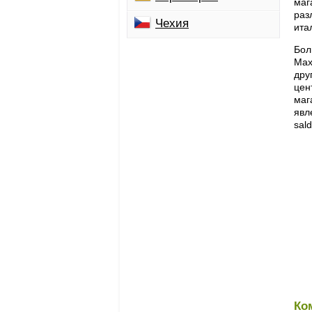
маг
раз
Чехия
ита
Бол
Max
дру
цен
маг
явл
sal
Ко