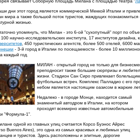
ерея связывает Соборную площадь Милана с площадью театра "
Л
аши дни этот город является коммерческой Меккой Италии и привле
ан мира а также большой поток туристов, жаждущих познакомиться 
ьтурной жизнью.
таточно упомянуть, что Милан - это 6-ой "сухопутный" порт по объ
, 100 научно-исследовательских института, 17 институтов дизайна, к
верситетов
, 450 туристических агентств, более 500 отелей, 6000 м
енеции
- 3-й город в Италии по посещаемости - более 10 миллионо
а каждый год.
МИЛАН - открытый город не только для бизнесмен
преподносит также большие сюрпризы и любител
жизни. Стадион Сан Сиро привлекает болельщико
футбольных встреч. Комплекс Палладио с его п
небом является настоящим оазисом в жаркие ле
Недалеко - в городе Монце, находится самый
знаменитый автодром в Италии, на котором
проходят всемирно известные автомобильные
ки "Формула-1".
илане одной из главных улиц считается Корсо Буэнос Айрес
rso Buenos Aires), это одна из самых красивых и любимых улиц
анцев и туристов. Здесь расположены и элитные, дорогие