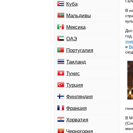
Гал
Куба
B н
Мальдивы
стр
кул
Мексика
Дос
год
ОАЭ
уни
и
В
Португалия
сюд
Таиланд
Тунис
Турция
Финляндия
Франция
гон
В М
Хорватия
(Co
мил
Черногория