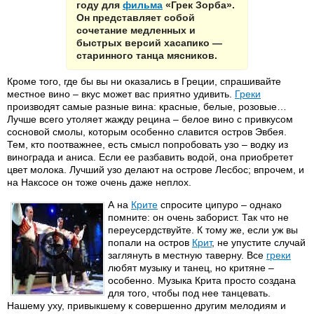
году для
фильма
«Грек Зорба».
Он представляет собой
сочетание медленных и
быстрых версий хасапико —
старинного танца мясников.
Кроме того, где бы вы ни оказались в Греции, спрашивайте
местное вино – вкус может вас приятно удивить.
Греки
производят самые разные вина: красные, белые, розовые…
Лучше всего утоляет жажду рецина – белое вино с привкусом
сосновой смолы, которым особенно славится остров Эвбея.
Тем, кто поотважнее, есть смысл попробовать узо – водку из
винограда и аниса. Если ее разбавить водой, она приобретет
цвет молока. Лучший узо делают на острове Лесбос; впрочем, и
на Наксосе он тоже очень даже неплох.
А на
Крите
спросите ципуро – однако
помните: он очень заборист. Так что не
переусердствуйте. К тому же, если уж вы
попали на остров
Крит
, не упустите случай
заглянуть в местную таверну. Все
греки
любят музыку и танец, но критяне –
особенно. Музыка Крита просто создана
для того, чтобы под нее танцевать.
Нашему уху, привыкшему к совершенно другим мелодиям и