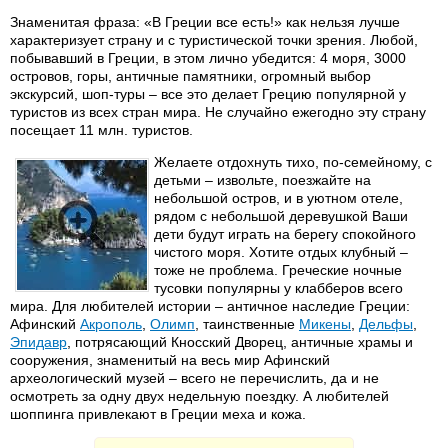
Знаменитая фраза: «В Греции все есть!» как нельзя лучше
характеризует страну и с туристической точки зрения. Любой,
побывавший в Греции, в этом лично убедится: 4 моря, 3000
островов, горы, античные памятники, огромный выбор
экскурсий, шоп-туры – все это делает Грецию популярной у
туристов из всех стран мира. Не случайно ежегодно эту страну
посещает 11 млн. туристов.
Желаете отдохнуть тихо, по-семейному, с
детьми – извольте, поезжайте на
небольшой остров, и в уютном отеле,
рядом с небольшой деревушкой Ваши
дети будут играть на берегу спокойного
чистого моря. Хотите отдых клубный –
тоже не проблема. Греческие ночные
тусовки популярны у клабберов всего
мира. Для любителей истории – античное наследие Греции:
Афинский
Акрополь
,
Олимп
, таинственные
Микены
,
Дельфы
,
Эпидавр
, потрясающий Кносский Дворец, античные храмы и
сооружения, знаменитый на весь мир Афинский
археологический музей – всего не перечислить, да и не
осмотреть за одну двух недельную поездку. А любителей
шоппинга привлекают в Греции меха и кожа.