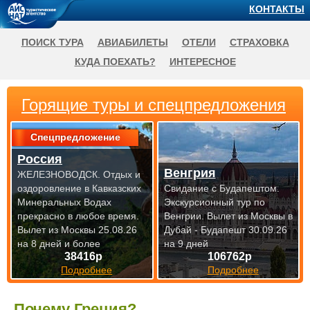
КОНТАКТЫ
ПОИСК ТУРА
АВИАБИЛЕТЫ
ОТЕЛИ
СТРАХОВКА
КУДА ПОЕХАТЬ?
ИНТЕРЕСНОЕ
Горящие туры и спецпредложения
Спецпредложение
Россия
Венгрия
ЖЕЛЕЗНОВОДСК. Отдых и
оздоровление в Кавказских
Свидание с Будапештом.
Минеральных Водах
Экскурсионный тур по
прекрасно
в любое время.
Венгрии.
Вылет из Москвы в
Вылет из Москвы 25.08.26
Дубай - Будапешт 30.09.26
на 8 дней и более
на 9 дней
38416р
106762р
Подробнее
Подробнее
Почему Греция?