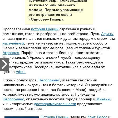
греческий сыр, производимый
из козьего или овечьего
молока. Первые упоминания
его встречаются еще в
«Одиссее» Гомера.
Прославленная
история Греции
отражена в руинах и
памятниках, которые разбросаны по всей стране. Пусть
Афины
в наши дни и является пыльным и душным городом с огромным
населением
, теме не менее, он не лишился своего особого
шарма и великолепия. Кроме посещаемых толпами туристов
Акрополя
, Парфенона и театра Диониса, стоит отметить
Национальный Археологический музей – сокровищницу
античных предметов и памятников. Также рекомендуется
посмотреть храм Посейдона, находящийся в часе езды от
центра
Афин
.
Южный полуостров,
Пелопоннес
, известен как своими
живописными видами, так и богатой историей. Он разделён на
несколько регионов (таких, как Лакония и Мани), каждый из
которых имеет яркую индивидуальность. Приехав на
Пелопоннес
, обязательно посетите города Коринф и
Микены
,
чьи исторические
достопримечательности
представляют
несомненный интерес.
Острова Греции
, такие как
Крит
,
Родос
и