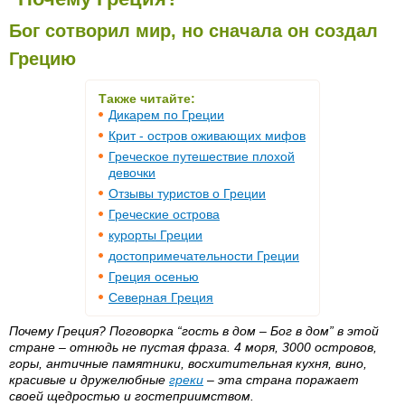
Бог сотворил мир, но сначала он создал
Грецию
Также читайте:
Дикарем по Греции
Крит - остров оживающих мифов
Греческое путешествие плохой
девочки
Отзывы туристов о Греции
Греческие острова
курорты Греции
достопримечательности Греции
Греция осенью
Северная Греция
Почему Греция? Поговорка “гость в дом – Бог в дом” в этой
стране – отнюдь не пустая фраза. 4 моря, 3000 островов,
горы, античные памятники, восхитительная кухня, вино,
красивые и дружелюбные
греки
– эта страна поражает
своей щедростью и гостеприимством.