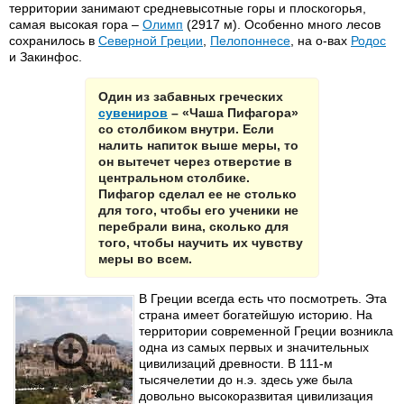
территории занимают средневысотные горы и плоскогорья,
самая высокая гора –
Олимп
(2917 м). Особенно много лесов
сохранилось в
Северной Греции
,
Пелопоннесе
, на о-вах
Родос
и Закинфос.
Один из забавных греческих
сувениров
– «Чаша Пифагора»
со столбиком внутри. Если
налить напиток выше меры, то
он вытечет через отверстие в
центральном столбике.
Пифагор сделал ее не столько
для того, чтобы его ученики не
перебрали вина, сколько для
того, чтобы научить их чувству
меры во всем.
В Греции всегда есть что посмотреть. Эта
страна имеет богатейшую историю. На
территории современной Греции возникла
одна из самых первых и значительных
цивилизаций древности. В 111-м
тысячелетии до н.э. здесь уже была
довольно высокоразвитая цивилизация