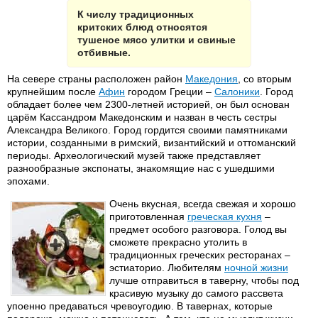
К числу традиционных
критских блюд относятся
тушеное мясо улитки и свиные
отбивные.
На севере страны расположен район
Македония
, со вторым
крупнейшим после
Афин
городом Греции –
Салоники
. Город
обладает более чем 2300-летней историей, он был основан
царём Кассандром Македонским и назван в честь сестры
Александра Великого. Город гордится своими памятниками
истории, созданными в римский, византийский и оттоманский
периоды. Археологический музей также представляет
разнообразные экспонаты, знакомящие нас с ушедшими
эпохами.
Очень вкусная, всегда свежая и хорошо
приготовленная
греческая кухня
–
предмет особого разговора. Голод вы
сможете прекрасно утолить в
традиционных греческих ресторанах –
эстиаторио. Любителям
ночной жизни
лучше отправиться в таверну, чтобы под
красивую музыку до самого рассвета
упоенно предаваться чревоугодию. В тавернах, которые