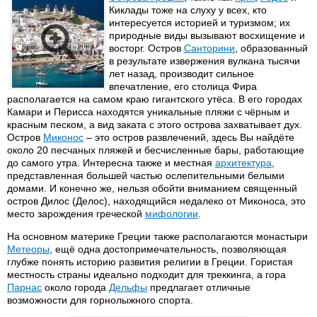
Киклады тоже на слуху у всех, кто
интересуется историей и туризмом; их
природные виды вызывают восхищение и
восторг. Остров
Санторини
, образованный
в результате извержения вулкана тысячи
лет назад, производит сильное
впечатление, его столица Фира
располагается на самом краю гигантского утёса. В его городах
Камари и Перисса находятся уникальные пляжи с чёрным и
красным песком, а вид заката с этого острова захватывает дух.
Остров
Миконос
– это остров развлечений, здесь Вы найдёте
около 20 песчаных пляжей и бесчисленные бары, работающие
до самого утра. Интересна также и местная
архитектура
,
представленная большей частью ослепительными белыми
домами. И конечно же, нельзя обойти вниманием священный
остров Дилос (Делос), находящийся недалеко от Миконоса, это
место зарождения греческой
мифологии
.
На основном материке Греции также располагаются монастыри
Метеоры
, ещё одна достопримечательность, позволяющая
глубже понять историю развития религии в Греции. Гористая
местность страны идеально подходит для треккинга, а гора
Парнас
около города
Дельфы
предлагает отличные
возможности для горнолыжного спорта.