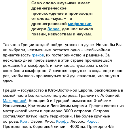
Само слово «музыка» имеет
древнегреческое
происхождение и происходит
от слова «музы» - в
древнегреческой
мифологии
дочери
Зевса
, давшие начало
поэзии, искусствам и наукам.
Так что в Греции каждый найдет уголок по душе. Но что бы Вы
ни выбрали, неизменным остается одно – необычайная
приветливость
греков
, их гостеприимство и радушие. За
несколько дней пребывания в этой стране проникаешься
домашней атмосферой, и начинаешь чувствовать себя
спокойно и комфортно. И хочется вернуться в сюда еще и еще
раз, чтобы вновь проникнуться той душевностью, что ощутил
здесь.
Греция – государство в Юго-Восточной Европе, расположена в
южной части Балканского полуострова. Граничит с Албанией,
Македонией
, Болгарией и Турцией, омывается Эгейским,
Ионическим, Критским и Ливийским морями. Греция состоит из
материковой части и примерно 3000 островов. Острова
составляют пятую часть территории. Наиболее крупные
острова:
Крит
, Эвбея, Хиос,
Корфу
, Лесбос,
Родос
.
Протяженность береговой линии – 4000 км. Примерно 4/5