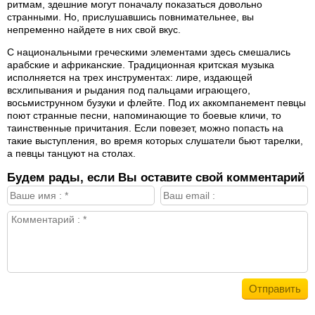
ритмам, здешние могут поначалу показаться довольно
странными. Но, прислушавшись повнимательнее, вы
непременно найдете в них свой вкус.
С национальными греческими элементами здесь смешались
арабские и африканские. Традиционная критская музыка
исполняется на трех инструментах: лире, издающей
всхлипывания и рыдания под пальцами играющего,
восьмиструнном бузуки и флейте. Под их аккомпанемент певцы
поют странные песни, напоминающие то боевые кличи, то
таинственные причитания. Если повезет, можно попасть на
такие выступления, во время которых слушатели бьют тарелки,
а певцы танцуют на столах.
Будем рады, если Вы оставите свой комментарий