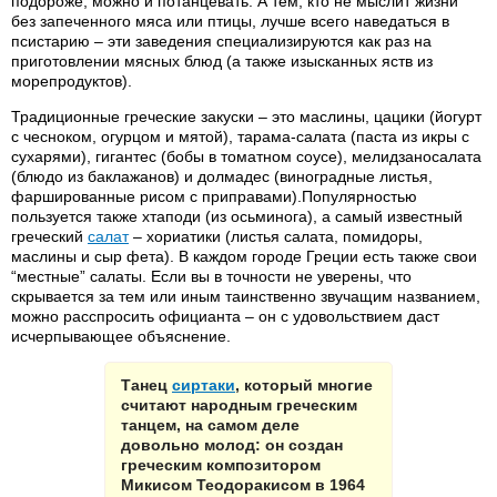
подороже, можно и потанцевать. А тем, кто не мыслит жизни
без запеченного мяса или птицы, лучше всего наведаться в
псистарию – эти заведения специализируются как раз на
приготовлении мясных блюд (а также изысканных яств из
морепродуктов).
Традиционные греческие закуски – это маслины, цацики (йогурт
с чесноком, огурцом и мятой), тарама-салата (паста из икры с
сухарями), гигантес (бобы в томатном соусе), мелидзаносалата
(блюдо из баклажанов) и долмадес (виноградные листья,
фаршированные рисом с приправами).Популярностью
пользуется также хтаподи (из осьминога), а самый известный
греческий
салат
– хориатики (листья салата, помидоры,
маслины и сыр фета). В каждом городе Греции есть также свои
“местные” салаты. Если вы в точности не уверены, что
скрывается за тем или иным таинственно звучащим названием,
можно расспросить официанта – он с удовольствием даст
исчерпывающее объяснение.
Танец
сиртаки
, который многие
считают народным греческим
танцем, на самом деле
довольно молод: он создан
греческим композитором
Микисом Теодоракисом в 1964