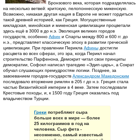
Бронзового века, которая подразделялась
на несколько ветвей: критскую, пелопоннесскую микенскую.
Возможно, никакая другая нация в Европе не может гордиться
такой древней историей, как Греция. Могущественные
кикладская, минойская и микенская цивилизации процветали
здесь ещё в 3000 в до н.э. Эволюция великих городов
государств, особенно
Афин
и Спарты между 800 и 600 гг. до
н.э., представляет классическую эпоху в развитии греческой
цивилизации. При правлении Перикла
Афины
достигли
расцвета во всех сферах, это эра, когда Перикл начал
строительство Парфенона, Демокрит читал свои принципы
демократии, Софокл написал трагедию «Эдип-царь», а Сократ
обучал слушающих премудростям логики. Позднее, за
завоеванием городов-государств
Александром Македонским
последовало вторжение римлян в 205 г до н.э. Греция стала
частью Византийской империи в 4 веке. Затем последовали
Крестовые походы, и, к 1500 году Греция оказалась под
владычеством Турции.
Греки
потребляют сыра
больше всех в мире — более
25 килограммов в год на
человека. Сыр фета -
несомненно, самый известный