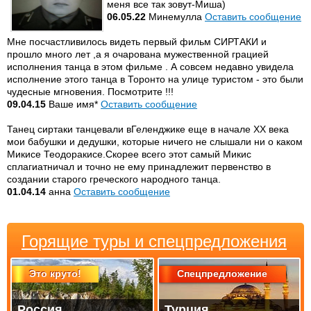
меня все так зовут-Миша)
06.05.22
Минемулла
Оставить сообщение
Мне посчастливилось видеть первый фильм СИРТАКИ и
прошло много лет ,а я очарована мужественной грацией
исполнения танца в этом фильме . А совсем недавно увидела
исполнение этого танца в Торонто на улице туристом - это были
чудесные мгновения. Посмотрите !!!
09.04.15
Ваше имя*
Оставить сообщение
Танец сиртаки танцевали вГеленджике еще в начале ХХ века
мои бабушки и дедушки, которые ничего не слышали ни о каком
Микисе Теодоракисе.Скорее всего этот самый Микис
сплагиатничал и точно не ему принадлежит первенство в
создании старого греческого народного танца.
01.04.14
анна
Оставить сообщение
Горящие туры и спецпредложения
Это круто!
Спецпредложение
Россия
Турция