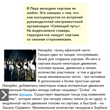
В Перу мелодию сиртаки не
любят. Это связано с тем, что
она ассоциируется со встречей
руководителей экстремистской
организации «Сияющий путь».
На видеозаписи главарь
террористов танцует сиртаки
со своими сторонниками.
Нasapiko, танец афинской части
Греции,один из танцев, послуживших
базой для создания сиртаки. Из него в
сиртаки вошли некоторые движения,
похожая музыка, движения в линию,
количество участников - в том и другом
танце минимальное число - три человека.
В дополнение к более простым шагам
Нasapiko, добавились некоторые новые интересные движения.
Медленный Hasapiko иногда сейчас называют "Zorba", по
названию
фильма
. Существует вариация танца под названием
"Зорбас", которая имеет три-четыре смены темпа (а не одну), в
медленной части движения похожи на сиртаки, в быстрой - на
Хасапо Сервикос. Минимальное количество танцоров в Зорбасе