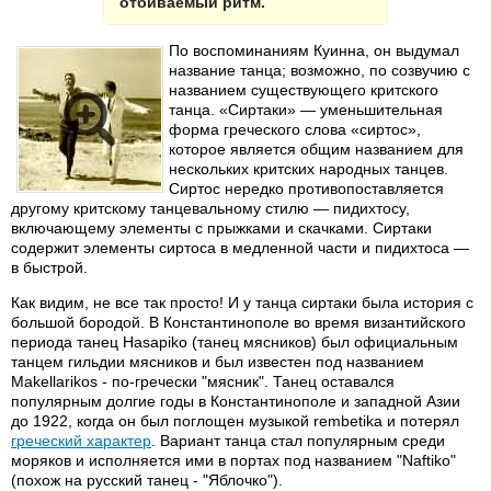
отбиваемый ритм.
По воспоминаниям Куинна, он выдумал
название танца; возможно, по созвучию с
названием существующего критского
танца. «Сиртаки» — уменьшительная
форма греческого слова «сиртос»,
которое является общим названием для
нескольких критских народных танцев.
Сиртос нередко противопоставляется
другому критскому танцевальному стилю — пидихтосу,
включающему элементы с прыжками и скачками. Сиртаки
содержит элементы сиртоса в медленной части и пидихтоса —
в быстрой.
Как видим, не все так просто! И у танца сиртаки была история с
большой бородой. В Константинополе во время византийского
периода танец Нasapiko (танец мясников) был официальным
танцем гильдии мясников и был известен под названием
Makellarikos - по-гречески "мясник". Танец оставался
популярным долгие годы в Константинополе и западной Азии
до 1922, когда он был поглощен музыкой rembetika и потерял
греческий характер
. Вариант танца стал популярным среди
моряков и исполняется ими в портах под названием "Naftiko"
(похож на русский танец - "Яблочко").