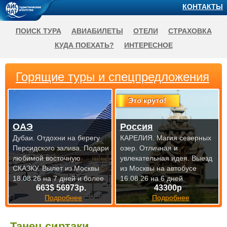
КОНТАКТЫ
ПОИСК ТУРА
АВИАБИЛЕТЫ
ОТЕЛИ
СТРАХОВКА
КУДА ПОЕХАТЬ?
ИНТЕРЕСНОЕ
Горящие туры и спецпредложения
Это круто!
ОАЭ
Россия
Дубаи. Отдохни на берегу
КАРЕЛИЯ. Магия северных
Персидского залива. Подари
озер. Отличная и
любимой восточную
увлекательная идея.
Выезд
СКАЗКУ.
Вылет из Москвы
из Москвы на автобусе
18.08.26 на 7 дней и более
16.08.26 на 6 дней
663$ 56973р.
43300р
Подробнее
Подробнее
Танец сиртаки