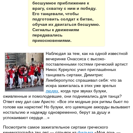
бесшумное приближение к
врагу, схватку с ним и победу.
Его танцевали, чтобы
подготовить солдат к битве,
обучая их двигаться бесшумно.
Сигналы к движениям
передавались
прикосновениями.
Наблюдая за тем, как на одной известной
вечеринке Онассиса с высоко-
поставленными гостями греческий артист
Никос Куркулос учил приглашённых
танцевать сиртаки, Димитрис
Лимберопулос спрашивал себя: что за
искра зажигалась в этих уже зрелых
людях
, когда при звуках бузуки,
оживленные и помолодевшие, они поднимались для танца?
Ответ ему дал сам Аристо: «Все эти модные рок ритмы бьют по
голове как наркотик! Но бузуки, его щемящие аккорды вызывают
ностальгию и надежду одновременно, берут за душу и
успокаивают сердце…»
Посмотрите самое зажигательное сиртаки греческого
кинематографа тех лет — отрывок из
фильма
«Моя дочь —