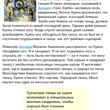
Греции.В своих мемуарах сыгравший в
фильме
«Грек Зорба» заглавную роль
американец Энтони Куинн вспоминает, что
финальная сцена, в которой Алексис
Зорба учит Бэзила на пляже танцу, должна
была сниматься в самый последний день. Однако днём раньше
Куинн сломал ногу. Когда спустя несколько дней съёмки
возобновили, Куинн мог обходиться без гипса, но он был не в
состоянии подпрыгивать в танце, как это требовал сценарий.
Режиссёр
фильма
Михалис Какояннис расстроился, но Куинн
обнадёжил его. И я танцевал. Я не мог поднимать ногу и
опускать её — боль была нестерпимой — но я понял, что могу
волочить её без особого дискомфорта. Тем самым я придумал
танец с необычным скользяще-тянущим шагом. Я вытягивал
руки, как в традиционных греческих танцах, и шаркал по песку.
Впоследствии Какояннис спросил его, как называется этот
танец. Куинн ответил: Это сиртаки. Народный танец. Меня
научил ему один из местных жителей.
Греческие танцы на сцене
исполняют в специальных
жестких сандалиях, чтобы
хорошо был слышен