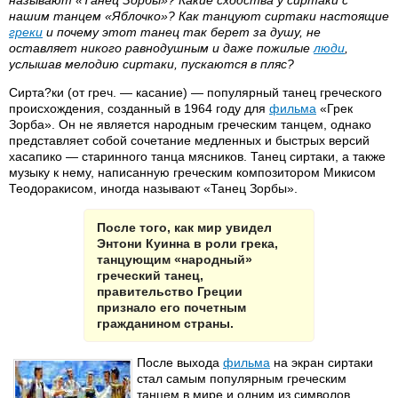
называют «Танец Зорбы»? Какие сходства у сиртаки с
нашим танцем «Яблочко»? Как танцуют сиртаки настоящие
греки
и почему этот танец так берет за душу, не
оставляет никого равнодушным и даже пожилые
люди
,
услышав мелодию сиртаки, пускаются в пляс?
Сирта?ки (от греч. — касание) — популярный танец греческого
происхождения, созданный в 1964 году для
фильма
«Грек
Зорба». Он не является народным греческим танцем, однако
представляет собой сочетание медленных и быстрых версий
хасапико — старинного танца мясников. Танец сиртаки, а также
музыку к нему, написанную греческим композитором Микисом
Теодоракисом, иногда называют «Танец Зорбы».
После того, как мир увидел
Энтони Куинна в роли грека,
танцующим «народный»
греческий танец,
правительство Греции
признало его почетным
гражданином страны.
После выхода
фильма
на экран сиртаки
стал самым популярным греческим
танцем в мире и одним из символов