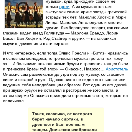
музыкой, куда приходили совсем не
только
греки
. А из музыкантов там
выступали самые яркие звезды греческой
эстрады тех лет: Манолис Хиотис и Мэри
Линда, Манолис Ангелопулос и многие
другие. Лимберопулос говорит, как своими
глазами видел звезд Голливуда — Марлона Брандо, Лорин
Бакол, Ван Хефлин, Род Стайгер и других — пытающихся
выучить движения и шаги сиртаки.
И что интересно, если тогда Элвис Пресли и «Битлз» нравились
в основном молодежи, то греческая музыка трогала тех, кому
за… И большими поклонниками бузуки и греческих танцев были
и греческие Крезы той эпохи — Онассис, Ниархос…
Аристотель
Онассис сам развлекался до утра под эту музыку, со стаканом
виски и сигарой в руке. Однако никто не видел его пьяным или
ведущим себя неподобающим образом. Вот один из его друзей
при звуках бузуки не оставлял в ресторане живого места, а
затем фирме Онассиса приходили огромные счета, которые тот
оплачивал.
Танец хасапико, от которого
берет начало сиртаки, в
древности был военным
танцем. Движения изображали