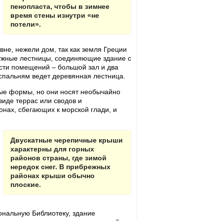
пенопласта, чтобы в зимнее
время стены изнутри «не
потели».
вне, нежели дом, так как земля Греции
ужные лестницы, соединяющие здание с
асти помещений – большой зал и два
 спальням ведет деревянная лестница.
ые формы, но они носят необычайно
виде террас или сводов и
нах, сбегающих к морской глади, и
Двускатные черепичные крыши
характерны для горных
районов страны, где зимой
нередок снег. В прибрежных
районах крыши обычно
плоские.
ональную Библиотеку, здание