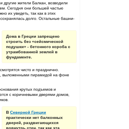
 и другие жители Балкан, возводили
ем. Сегодня они большей частью
но их увидеть, так как в этих
 сохранялась долго. Остальные башни-
Дома в Греции запрещено
строить без «сейсмической
подушки» - бетонного короба с
утрамбованной землей в
фундаменте.
смотрятся чисто и празднично.
и, выложенными пирамидой на фоне
 основания крутых подъемов и
ются с коричневыми дверями домов,
иков.
В
Северной Греции
практически нет балконных
дверей, раздвигающихся
вовнутрь стен, так как эта