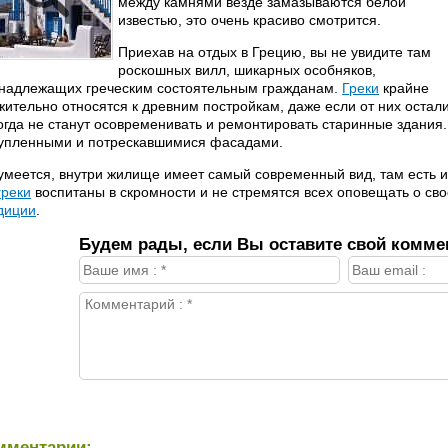
между камнями везде замазываются белой
известью, это очень красиво смотрится.
Приехав на отдых в Грецию, вы не увидите там
роскошных вилл, шикарных особняков,
надлежащих греческим состоятельным гражданам.
Греки
крайне
жительно относятся к древним постройкам, даже если от них остали
огда не станут осовременивать и ремонтировать старинные здания
упленными и потрескавшимися фасадами.
умеется, внутри жилище имеет самый современный вид, там есть и
греки
воспитаны в скромности и не стремятся всех оповещать о сво
диции
.
Будем рады, если Вы оставите свой комме
мментарии: