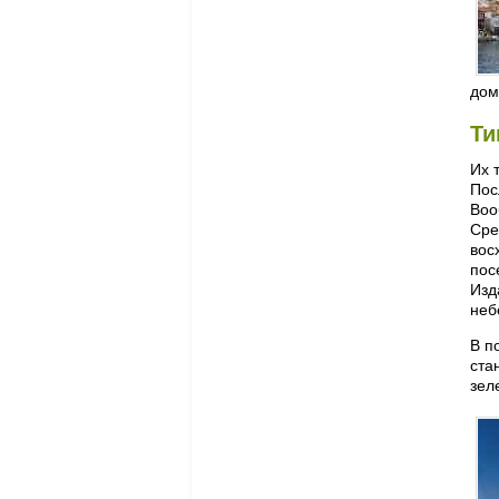
дом
Ти
Их 
Пос
Воо
Сре
вос
пос
Изд
неб
В п
ста
зел