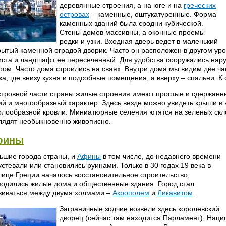
деревянные строения, а на юге и на
греческих
островах
– каменные, оштукатуренные. Форма
каменных зданий была сродни кубической.
Стены домов массивны, а оконные проемы
редки и узки. Входная дверь ведет в маленький
рытый каменной оградой дворик. Часто он расположен в другом уро
иста и ландшафт ее пересеченный. Для удобства сооружались нар
ром. Часто дома строились на сваях. Внутри дома мы видим две ч
жа, где внизу кухня и подсобные помещения, а вверху – спальни. К
стровной части страны жилые строения имеют простые и сдержанн
ий и многообразный характер. Здесь везде можно увидеть крыши в 
олообразной кровли. Миниатюрные селения ютятся на зеленых скло
лядят необыкновенно живописно.
фины
ьшие города страны, и
Афины
в том числе, до недавнего времени
устевали или становились руинами. Только в 30 годах 19 века в
лице Греции началось восстановительное строительство,
водились жилые дома и общественные здания. Город стал
виваться между двумя холмами –
Акрополем
и
Ликавитом
.
Заграничные зодчие возвели здесь королевский
дворец (сейчас там находится Парламент), Наци