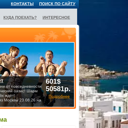
КОНТАКТЫ
ПОИСК ПО САЙТУ
КУДА ПОЕХАТЬ?
ИНТЕРЕСНОЕ
601$
ет
зни от повседневности
50581р.
ический оазис! Шарм
йх ждёт!
Подробнее
из Москвы 23.08.26 на
ма