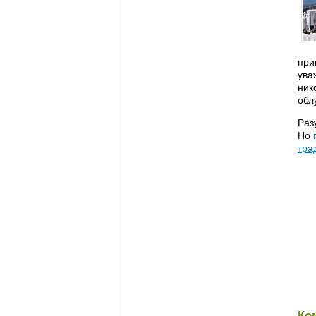
при
ува
ник
обл
Раз
Но
тра
Ко