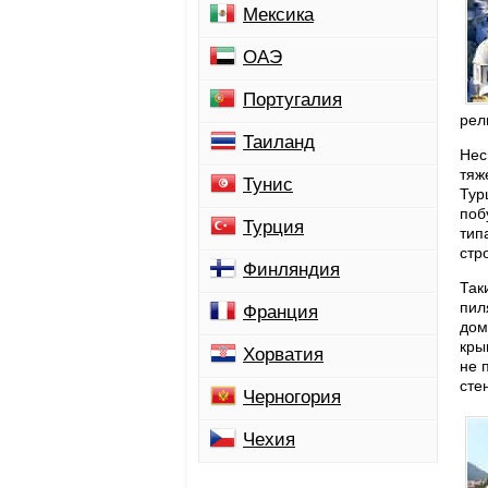
Мексика
ОАЭ
Португалия
рел
Таиланд
Нес
тяж
Тунис
Тур
поб
Турция
тип
стр
Финляндия
Так
пил
Франция
дом
кры
Хорватия
не 
сте
Черногория
Чехия