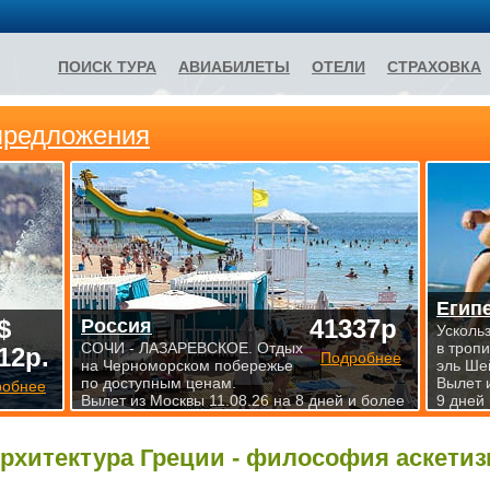
ПОИСК ТУРА
АВИАБИЛЕТЫ
ОТЕЛИ
СТРАХОВКА
предложения
Егип
$
41337р
Россия
Усколь
СОЧИ - ЛАЗАРЕВСКОЕ. Отдых
в троп
12р.
Подробнее
на Черноморском побережье
эль Ше
по доступным ценам.
Вылет 
робнее
Вылет из Москвы 11.08.26 на 8 дней и более
9 дней
рхитектура Греции - философия аскетиз