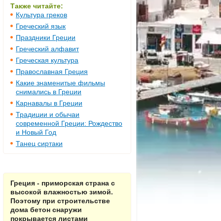
Также читайте:
Культура греков
Греческий язык
Праздники Греции
Греческий алфавит
Греческая культура
Православная Греция
Какие знаменитые фильмы
снимались в Греции
Карнавалы в Греции
Традиции и обычаи
современной Греции: Рождество
и Новый Год
Танец сиртаки
Греция - приморская страна с
высокой влажностью зимой.
Поэтому при строительстве
дома бетон снаружи
покрывается листами