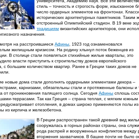
университета, Академию наук. Все эти величеств
стиль – точность и строгость форм, изысканное 
число ордерных элементов на фронтонах. Класси
исторических архитектурных памятников. Таким 
отстроенный Олимпийский стадион. В 19 веке зо
традициям
византийских архитекторов, они испол
игиозного назначения.
мотря на расстроившиеся
Афины
, 1923 год ознаменовался
елым жилищным кризисом. На родину хлынул поток беженцев из
ции. В столице стали появляться стихийные жилые кварталы, это
удило власти приступить к строительству домов европейского
а, с большим количеством квартир. Ранее в Греции таких домов не
оили.
ие новые дома стали дополнять ордерными элементами декора –
ястрами, карнизами, обязательны стали и протяженные балконы и 
а от проникновения палящего солнца. Сегодня
Афины
сплошь сост
шами-террасами. Так как Греция – страна теплая, с мягким южны
предусматривает отопления, в домах широко применяются полы из 
ны из кирпича и железобетона.
В Греции распространен такой древний вид жилья
сооружалась в горных районах страны, она служи
рода распрей и вооруженных конфликтов между р
вторжения захватчиков. В башне почти не было 