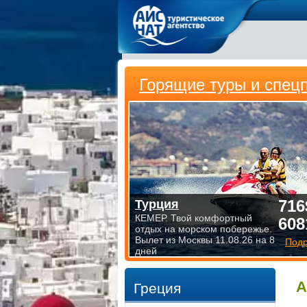
Горящие туры и спец
716
Турция
КЕМЕР. Твой комфортный
608
отдых на морском побережье.
Вылет из Москвы 11.08.26 на 8
Под
дней
А
Греция