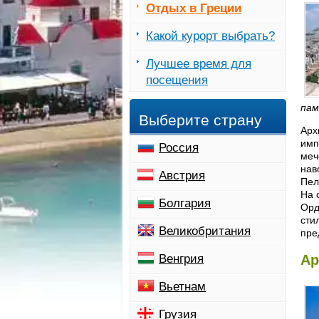
Отдых в Греции
Какой курорт выбрать?
Лучшее время для
посещения
пам
Выберите страну
Арх
имп
Россия
меч
нав
Австрия
Пел
На 
Болгария
Орд
сти
Великобритания
пре
Венгрия
Ар
Вьетнам
Грузия