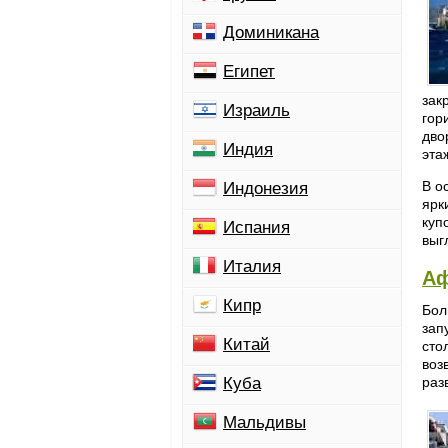
Доминикана
Египет
зак
Израиль
гор
дво
Индия
эта
В о
Индонезия
ярк
куп
Испания
выг
Италия
А
Кипр
Бол
зап
Китай
сто
воз
Куба
раз
Мальдивы