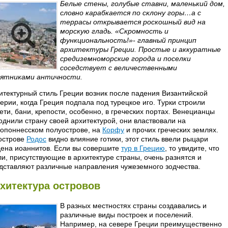
Белые стены, голубые ставни, маленький дом,
словно карабкается по склону горы…а с
террасы открывается роскошный вид на
морскую гладь. «Скромность и
функциональность!»- главный принцип
архитектуры Греции. Простые и аккуратные
средиземноморские города и поселки
соседствует с величественными
ятниками античности.
итектурный стиль Греции возник после падения Византийской
ерии, когда Греция подпала под турецкое иго. Турки строили
ети, бани, крепости, особенно, в греческих портах. Венецианцы
однили страну своей архитектурой, они властвовали на
опоннесском полуострове, на
Корфу
и прочих греческих землях.
острове
Родос
видно влияние готики, этот стиль ввели рыцари
ена иоаннитов. Если вы совершите
тур в Грецию
, то увидите, что
ли, присутствующие в архитектуре страны, очень разнятся и
дставляют различные направления чужеземного зодчества.
хитектура островов
В разных местностях страны создавались и
различные виды построек и поселений.
Например, на севере Греции преимущественно