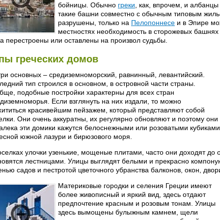
бойницы. Обычно
греки
, как, впрочем, и албанцы
такие башни совместно с обычным типовым жиль
разрушены, только на
Пелопоннесе
и в Эпире мож
местностях необходимость в сторожевых башнях
а перестроены или оставлены на произвол судьбы.
пы греческих домов
три основных – средиземноморский, равнинный, левантийский.
ледний тип строился в основном, в островной части страны.
бще, подобные постройки характерны для всех стран
диземноморья. Если взглянуть на них издали, то можно
хититься красивейшим пейзажем, который представляют собой
елки. Они очень аккуратны, их регулярно обновляют и поэтому они 
алека эти домики кажутся белоснежными или розоватыми кубикам
есной южной лазури и бирюзового моря.
оселках улочки узенькие, мощеные плитами, часто они доходят до
новятся лестницами. Улицы выглядят белыми и прекрасно компону
енью садов и пестротой цветочного убранства балконов, окон, двор
Материковые городки и селения Греции имеют
более живописный и яркий вид, здесь отдают
предпочтение красным и розовым тонам. Улицы
здесь вымощены булыжным камнем, щели