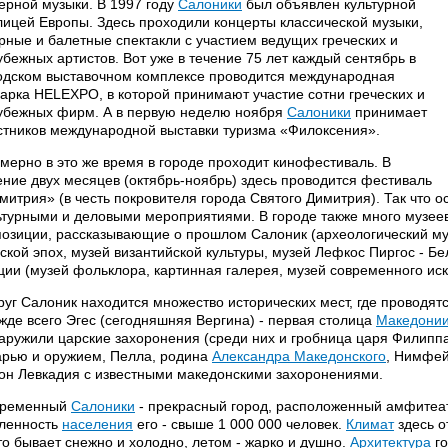
ерной музыки. В 1997 году
Салоники
был объявлен культурной
лицей Европы. Здесь проходили концерты классической музыки,
рные и балетные спектакли с участием ведущих греческих и
убежных артистов. Вот уже в течение 75 лет каждый сентябрь в
одском выставочном комплексе проводится международная
арка HELEXPO, в которой принимают участие сотни греческих и
убежных фирм. А в первую неделю ноября
Салоники
принимает
стников международной выставки туризма «Филоксения».
мерно в это же время в городе проходит кинофестиваль. В
ение двух месяцев (октябрь-ноябрь) здесь проводится фестиваль
митрия» (в честь покровителя города Святого Димитрия). Так что о
ьтурными и деловыми мероприятиями. В городе также много музеев
позиции, рассказывающие о прошлом Салоник (археологический му
ской эпох, музей византийской культуры, музей Лефкос Пиргос - Бе
ции (музей фольклора, картинная галерея, музей современного иск
руг Салоник находится множество исторических мест, где проводят
жде всего Эгес (сегодняшняя Вергина) - первая столица
Македони
аружили царские захоронения (среди них и гробница царя Филипп
арью и оружием, Пелла, родина
Александра Македонского
, Нимфей
он Левкадия с известными македонскими захоронениями.
временный
Салоники
- прекрасный город, расположенный амфитеат
ленность
населения
его - свыше 1 000 000 человек.
Климат
здесь о
то бывает снежно и холодно, летом - жарко и душно.
Архитектура
го