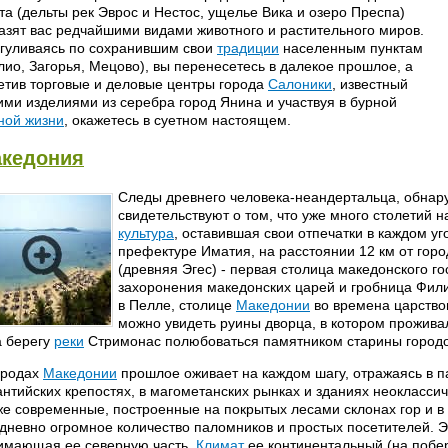
та (дельты рек Эврос и Нестос, ущелье Вика и озеро Преспа)
азят вас редчайшими видами животного и растительного миров.
гуливаясь по сохранившим свои
традиции
населенным пунктам
лио, Загорья, Мецово), вы перенесетесь в далекое прошлое, а
етив торговые и деловые центры города
Салоники
, известный
ими изделиями из серебра город Янина и участвуя в бурной
ной жизни
, окажетесь в суетном настоящем.
кедония
Следы древнего человека-неандертальца, обнар
свидетельствуют о том, что уже много столетий 
культура
, оставившая свои отпечатки в каждом уг
префектуре Иматия, на расстоянии 12 км от гор
(древняя Эгес) - первая столица македонского го
захоронения македонских царей и гробница Фили
в Пелле, столице
Македонии
во времена царствова
можно увидеть руины дворца, в котором прожива
а берегу
реки
Стримонас полюбоваться памятником старины город
ородах
Македонии
прошлое оживает на каждом шагу, отражаясь в п
антийских крепостях, в магометанских рынках и зданиях неокласси
же современные, построенные на покрытых лесами склонах гор и 
дневно огромное количество паломников и простых посетителей. Э
имающая ее северную часть.
Климат
ее континентальный (на побе