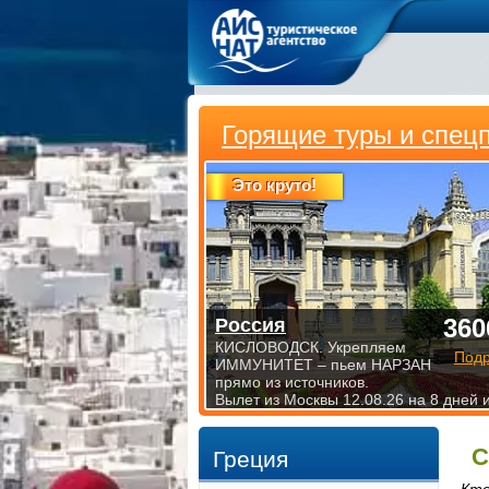
Горящие туры и спец
Это круто!
360
Россия
КИСЛОВОДСК. Укрепляем
Под
ИММУНИТЕТ – пьем НАРЗАН
прямо из источников.
Вылет из Москвы 12.08.26 на 8 дней 
С
Греция