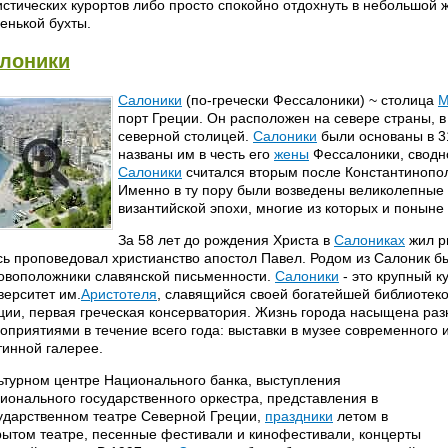
истических курортов либо просто спокойно отдохнуть в небольшой 
енькой бухты.
лоники
Салоники
(по-гречески Фессалоники) ~ столица
М
порт Греции. Он расположен на севере страны, в
северной столицей.
Салоники
были основаны в 31
названы им в честь его
жены
Фессалоники, сводн
Салоники
считался вторым после Константинопо
Именно в ту пору были возведены великолепные 
византийской эпохи, многие из которых и поныне
За 58 лет до рождения Христа в
Салониках
жил р
сь проповедовал христианство апостол Павел. Родом из Салоник 
овоположники славянской письменности.
Салоники
- это крупный к
верситет им.
Аристотеля
, славящийся своей богатейшей библиотек
ции, первая греческая консерватория. Жизнь города насыщена ра
оприятиями в течение всего года: выставки в музее современного 
тинной галерее.
ьтурном центре Национального банка, выступления
ионального государственного оркестра, представления в
ударственном театре Северной Греции,
праздники
летом в
рытом театре, песенные фестивали и кинофестивали, концерты