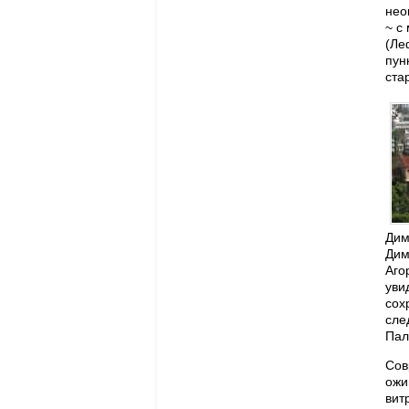
нео
~ с
(Ле
пун
ста
Дим
Дим
Аго
уви
сох
сле
Пал
Со
ожи
вит