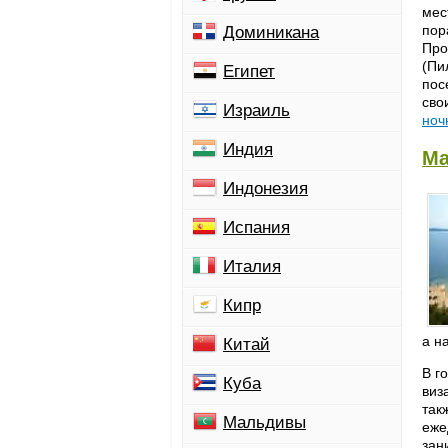
мес
пор
Доминикана
Про
(Пи
Египет
пос
сво
Израиль
ноч
Индия
Ма
Индонезия
Испания
Италия
Кипр
а н
Китай
В г
Куба
виз
так
Мальдивы
еже
зан