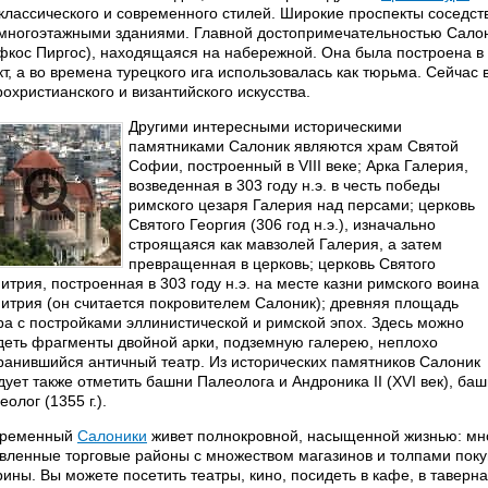
классического и современного стилей. Широкие проспекты соседст
 многоэтажными зданиями. Главной достопримечательностью Салон
фкос Пиргос), находящаяся на набережной. Она была построена в
кт, а во времена турецкого ига использовалась как тюрьма. Сейча
рохристианского и византийского искусства.
Другими интересными историческими
памятниками Салоник являются храм Святой
Софии, построенный в VIII веке; Арка Галерия,
возведенная в 303 году н.э. в честь победы
римского цезаря Галерия над персами; церковь
Святого Георгия (306 год н.э.), изначально
строящаяся как мавзолей Галерия, а затем
превращенная в церковь; церковь Святого
итрия, построенная в 303 году н.э. на месте казни римского воина
итрия (он считается покровителем Салоник); древняя площадь
ра с постройками эллинистической и римской эпох. Здесь можно
деть фрагменты двойной арки, подземную галерею, неплохо
ранившийся античный театр. Из исторических памятников Салоник
дует также отметить башни Палеолога и Андроника II (XVI век), ба
еолог (1355 г.).
временный
Салоники
живет полнокровной, насыщенной жизнью: мн
вленные торговые районы с множеством магазинов и толпами пок
рины. Вы можете посетить театры, кино, посидеть в кафе, в тавер