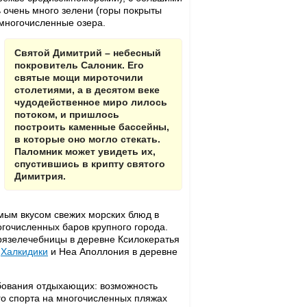
 очень много зелени (горы покрыты
 многочисленные озера.
Святой Димитрий – небесный
покровитель Салоник. Его
святые мощи мироточили
столетиями, а в десятом веке
чудодейственное миро лилось
потоком, и пришлось
построить каменные бассейны,
в которые оно могло сте­кать.
Паломник может увидеть их,
спустившись в крип­ту святого
Димитрия.
мым вкусом свежих морских блюд в
огочисленных баров крупного города.
грязелечебницы в деревне Ксилокератья
е
Халкидики
и Неа Аполлония в деревне
бования отдыхающих: возможность
го спорта на многочисленных пляжах