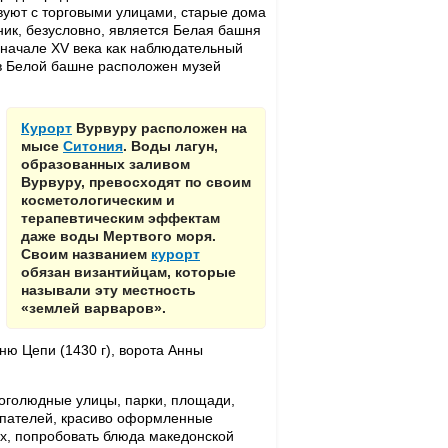
вуют с торговыми улицами, старые дома
ик, безусловно, является Белая башня
 начале XV века как наблюдательный
с в Белой башне расположен музей
Курорт
Вурвуру расположен на
мысе
Ситония
. Воды лагун,
образованных заливом
Вурвуру, превосходят по своим
косметологическим и
терапевтическим эффектам
даже воды Мертвого моря.
Своим названием
курорт
обязан византийцам, которые
называли эту местность
«землей варваров».
шню Цепи (1430 г), ворота Анны
оголюдные улицы, парки, площади,
упателей, красиво оформленные
нах, попробовать блюда македонской