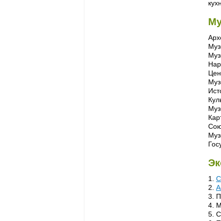
кух
Му
Арх
Муз
Муз
Нар
Цен
Муз
Ист
Кул
Муз
Кар
Сою
Муз
Гос
Эк
1.
С
2.
А
3. 
4. 
5. 