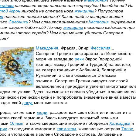
 дал этой красивейшей земле название
Македония
? Почему
кидики
называют «три пальца» или «трезубец Посейдона»? На
той Афон
никогда не ступала нога
женщины
? Полуостров
он
населяют только монахи? Какие тайны истории знают
лько
Салоники
? Чем славится знаменитая
Касторья
, окруженная
ным озером-бабочкой? Почему
женщины
тоскливо вздыхают при
минании этого города? Чем еще может удивить Северная
ция?
Македония
, Фракия, Эпир,
Фессалия
...
Северная Греция простирается от Ионического
моря на западе до
реки
Эврос (природной
границы между Грецией и Турцией) на востоке;
на севере граничит с Албанией, Болгарией и
Румынией, а с юга омывается Эгейским
заливом. Северная Греция очарует вас своей
великолепной природой и увлечет многотысячеле
аждом ее уголке. Здесь вы сможете воочию убедиться в значении с
ссической греческой кухни и попробовать знаменитые вина в местах
водят свой
досуг
местные жители.
рода, так же как и
люди
, раскроет вам свои объятия и посвятит в
нства своей гармонии. Здесь находятся покрытый вечными
гами
Олимп
, а также сверкающие морские побережья
Халкидики
и
рии
со средиземноморским
климатом
, живописные острова
Тасос
,
бос и утопающие в зелени Спорадские острова. Заповедные