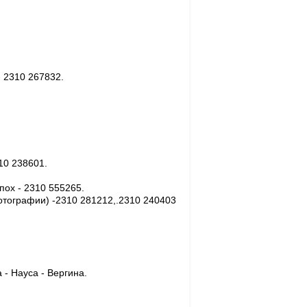
- 2310 267832.
10 238601.
пох - 2310 555265.
отографии) -2310 281212,.2310 240403
 - Науса - Вергина.