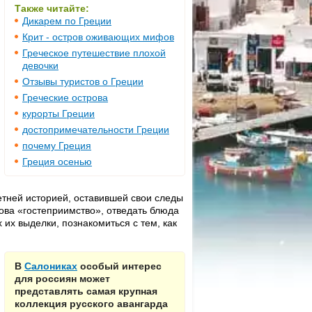
Также читайте:
Дикарем по Греции
Крит - остров оживающих мифов
Греческое путешествие плохой
девочки
Отзывы туристов о Греции
Греческие острова
курорты Греции
достопримечательности Греции
почему Греция
Греция осенью
тней историей, оставившей свои следы
лова «гостеприимство», отведать блюда
 их выделки, познакомиться с тем, как
В
Салониках
особый интерес
для россиян может
представлять самая крупная
коллекция русского авангарда