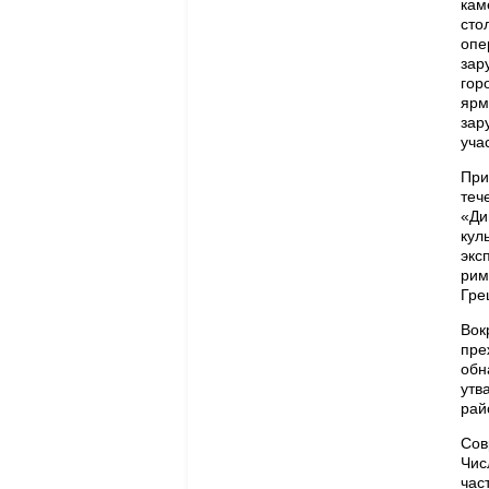
кам
сто
опе
зар
гор
ярм
зар
уча
При
теч
«Ди
кул
экс
рим
Гре
Вок
пре
обн
утв
рай
Со
Чис
час