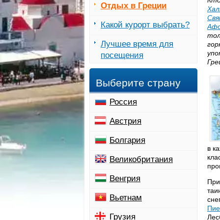
Кто
Отдых в Греции
Хал
Свя
Какой курорт выбрать?
Аф
то
Лучшее время для
гор
упо
посещения
Гре
Выберите страну
Россия
Австрия
Болгария
в к
кла
Великобритания
про
Венгрия
При
таи
Вьетнам
сне
Пие
Грузия
Лес