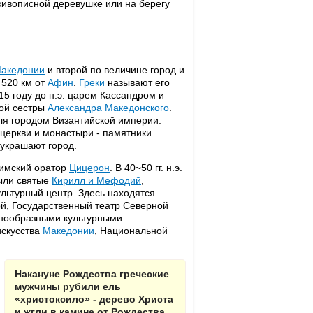
живописной деревушке или на берегу
акедонии
и второй по величине город и
 520 км от
Афин
.
Греки
называют его
5 году до н.э. царем Кассандром и
ой сестры
Александра Македонского
.
ля городом Византийской империи.
церкви и монастыри - памятники
 украшают город.
имский оратор
Цицерон
. В 40~50 гг. н.э.
были святые
Кирилл и Мефодий
,
ультурный центр. Здесь находятся
ой, Государственный театр Северной
знообразными культурными
искусства
Македонии
, Национальной
Накануне Рождества греческие
мужчины рубили ель
«христоксило» - дерево Христа
и жгли в камине от Рождества