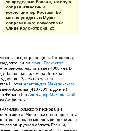
за пределами России, которую
собрал известный
коллекционер Костаки. Ее
можно увидеть в Музее
современного искусства на
улице Колокотрони, 25.
уженные в центре пещеры Петралона,
назад здесь жили
люди
.
Греческая
олке района, насчитывает 4000 лет. В
ода Верия, расположена Вергина
сударства. Здесь находятся
ппа II, отца
Александра Македонского
;
ния Архелая (413~399 гг. до н.э.),
ли Филипп II и
Александр Македонский
,
ом Амфиполи.
амятниках римского периода и в
ческой эпохи. Многочисленные церкви, а
в центрах городов монастыри принимают
то самая крупная область Греции,
режье средиземноморский), с большими