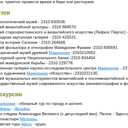
ни, приятно провести время в баре или ресторане.
зеи
еологический музей - 2310 830538.
ей византийской культуры - 2310 868570.
ей старохристианского и византийского искусства (Лефкос Пиргос) 
одная картинная галерея - 2310 425531.
тр истории Салоник - 2310 264668.
ей фольклора и этнографии Македонии-Фракии -2310 830591.
орический музей древней
Македонии
-2310210002.
ьтурный центр Национального банка -2310 834404.
ей македонской борьбы - 2310 229778.
тинная галерея научно-исследовательского центра
Македонии
- 23
з художников
Македонии
«Искусство» -2310222130.
ей музыкальных инструментов византийской и поспевизантийской э
ударственный музей современного искусства (кинематографии и ф
скурсии
алоники
- обзорный тур по городу и шопинг.
фины
-
Дельфы
.
По следам Александра Великого (с дегустацией вин): Пелла - Эдесса
Монастыри
Метеоры
.
Святая гора
Афон
- круиз.