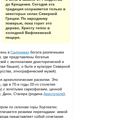
до Крещения. Сегодня эта
традиция сохраняется только в
некоторых селах Северной
Греции. По народному
поверью, пока горит это
дерево, Христу тепло в
холодной Вифлеемской
пещере.
сень в
Салониках
богата различными
, где представлены богатые
зей с экспонатами доисторической и
лая башня), о быте и культуре Северной
усства, этнографический музей).
ся археологические раскопки. Это
и
, где в 70-е годы 20-го столетия
а) с золотыми саркофагами, ценной
, Дион, Стагира (родина
Аристотеля
),
ром по склонам горы Хортиатис.
тличается резкими перепадами: зимой
рода представляет собой сочетание