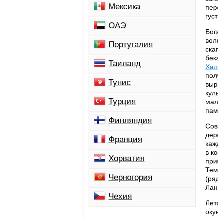
Мексика
пер
гус
ОАЭ
Бог
вол
Португалия
ска
бек
Таиланд
Хал
пол
Тунис
выр
кул
Турция
мал
пам
Финляндия
Сов
дер
Франция
каж
в к
Хорватия
при
Тем
Черногория
(ря
Лан
Чехия
Лет
оку