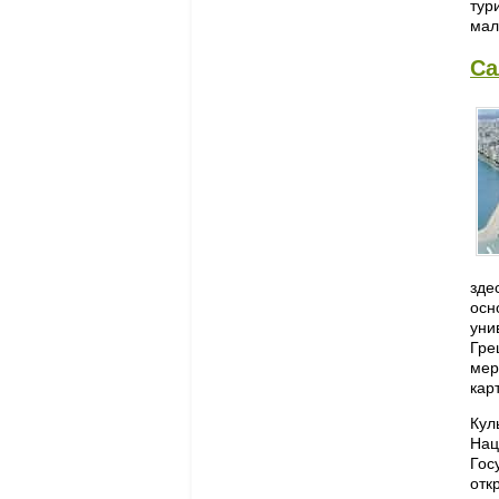
тур
мал
Са
зде
осн
уни
Гре
мер
кар
Кул
Нац
Гос
отк