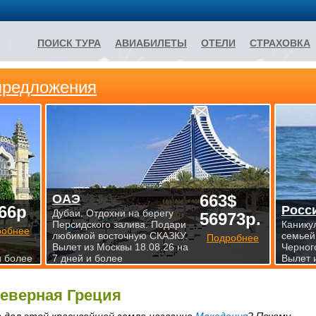
ПОИСК ТУРА
АВИАБИЛЕТЫ
ОТЕЛИ
СТРАХОВКА
предложения
663$
ОАЭ
66р
Росс
Дубаи. Отдохни на берегу
56973р.
Персидского залива. Подари
Канику
робнее
любимой восточную СКАЗКУ.
семьей
Подробнее
Вылет из Москвы 18.08.26 на
Черног
и более
7 дней и более
Вылет 
еверная Греция