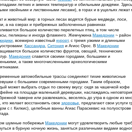
епадами летних и зимних температур и обильными дождями. Здесь
тыми хвойными и лиственными лесами), в горах и в ущельях лежат
ат и животный мир: в горных лесах водятся бурые медведи, лоси,
ки, а на озерах и прибрежных заболоченных равнинах
пливается большое количество перелетных птиц, в том числе
асы, пеликаны и иногда фламинго. Жемчужина
Македонии
~ район
кидики
, всемирно известный
курорт
, с тремя узкими и длинными
уостровами:
Кассандра
,
Ситония
и Агиос Орос. В
Македонии
ащивается большое количество фруктов, овощей, технических
ьтур.
Македония
славится своими городами, большими и
енькими, а также многочисленными археологическими
ятниками.
ременные автомобильные трассы соединяют тихие живописные
евушки с большими современными городами. Таким образом,
дый может выбрать отдых по своему вкусу: сидя за чашечкой кофе
офейне на площади маленькой деревушки, наслаждаясь неповтори
брежной таверне или развлекаясь, веселясь до утра в одном из мн
, кто желает восстановить свое
здоровье
, предлагают свои услуги 
дом с г. Килкис), целебные ванны Агиас Параскевис на полуостров
гада.
ом шумные побережья
Македонии
могут удовлетворить любые тре
нуться в бурную ночную жизнь, заняться различными видами водно