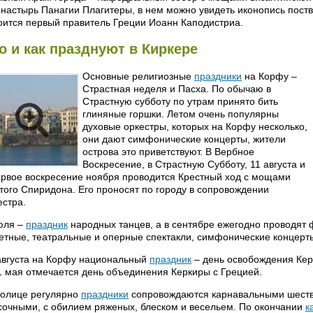
онастырь Панагии Плагитеры, в нем можно увидеть иконопись поств
оится первый правитель Греции Иоанн Каподистриа.
о и как празднуют в Киркере
Основные религиозные
праздники
на Корфу –
Страстная неделя и Пасха. По обычаю в
Страстную субботу по утрам принято бить
глиняные горшки. Летом очень популярны
духовые оркестры, которых на Корфу несколько,
они дают симфонические концерты, жители
острова это приветствуют. В Вербное
Воскресение, в Страстную Субботу, 11 августа и
ервое воскресение ноября проводится Крестный ход с мощами
того Спиридона. Его проносят по городу в сопровождении
естра.
юля –
праздник
народных танцев, а в сентябре ежегодно проводят ф
етные, театральные и оперные спектакли, симфонические концерт
августа на Корфу национальный
праздник
– день освобождения Керк
1 мая отмечается день объединения Керкиры с Грецией.
толице регулярно
праздники
сопровождаются карнавальными шестви
сочными, с обилием ряженых, блеском и весельем. По окончании
к