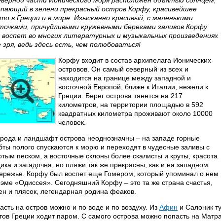
еверной части Ионического моря расположен объятый солнцем,
пающий в зелени прекрасный остров Корфу, красивейшее
то в Греции и в мире. Изысканно красивый, с маленькими
точками, причудливыми кружевными берегами заливов Корфу
 воспет во многих литературных и музыкальных произведениях
е зря, ведь здесь есть, чем полюбоваться!
Корфу входит в состав архипелага Ионических
островов. Он самый северный из всех и
находится на границе между западной и
восточной Европой, ближе к Италии, нежели к
Греции. Берег острова тянется на 217
километров, на территории площадью в 592
квадратных километра проживают около 10000
человек.
рода и ландшафт острова неоднозначны – на западе горные
бты полого спускаются к морю и переходят в чудесные заливы с
отым песком, а восточные склоны более скалисты и круты, красота
дика и загадочна, но пляжи так же прекрасны, как и на западном
ережье. Корфу был воспет еще Гомером, который упоминал о нем
оэме «Одиссея». Сегодняшний Корфу – это та же страна счастья,
ен и плясок, легендарная родина феаков.
асть на остров можно и по воде и по воздуху. Из
Афин
и Салоник ту
тов Греции ходит паром. С самого острова можно попасть на Матра