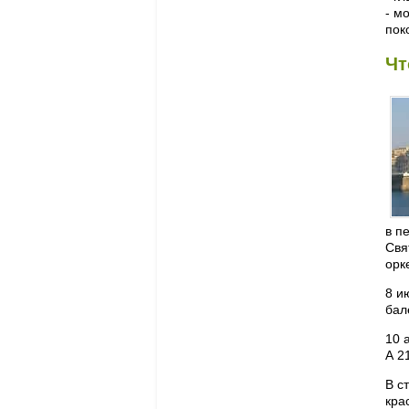
- м
пок
Чт
в п
Свя
орк
8 и
бал
10 
А 2
В с
кра