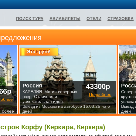
ПОИСК ТУРА
АВИАБИЛЕТЫ
ОТЕЛИ
СТРАХОВКА
предложения
Это круто!
43300р
Россия
Росс
66р
КАРЕЛИЯ. Магия северных
Совер
Подробнее
озер. Отличная и
кругосв
робнее
увлекательная идея.
увлека
Выезд из Москвы на автобусе 16.08.26 на 6
Выезд 
и более
дней
дней
стров Корфу (Керкира, Керкера)