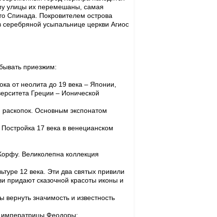
ому улицы их перемешаны, самая
это Спинада. Покровителем острова
в серебряной усыпальнице церкви Агиос
обывать приезжим:
ока от неолита до 19 века – Японии,
верситета Греции – Ионической
мя раскопок. Основным экспонатом
 Постройка 17 века в венецианском
 Корфу. Великолепна коллекция
ьтуре 12 века. Эти два святых привили
кви придают сказочной красоты иконы и
ы вернуть значимость и известность
й императрицы Феодоры;