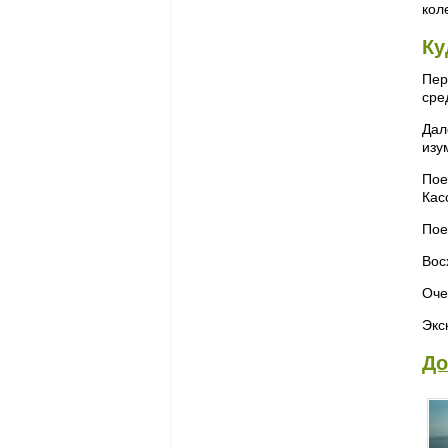
кол
Ку
Пер
сре
Дал
изу
Пое
Кас
Пое
Вос
Оче
Экс
До