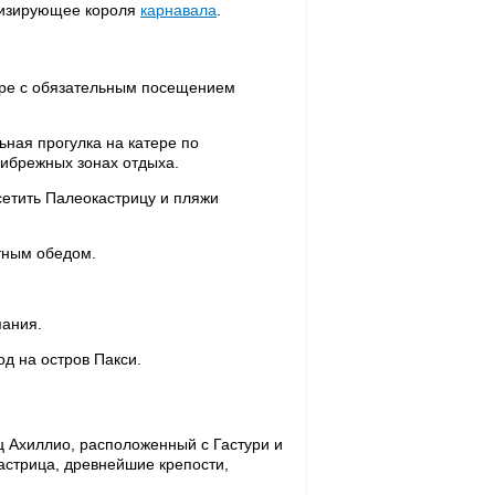
олизирующее короля
карнавала
.
кере с обязательным посещением
ьная прогулка на катере по
ибрежных зонах отдыха.
сетить Палеокастрицу и пляжи
тным обедом.
пания.
од на остров Пакси.
 Ахиллио, расположенный с Гастури и
стрица, древнейшие крепости,