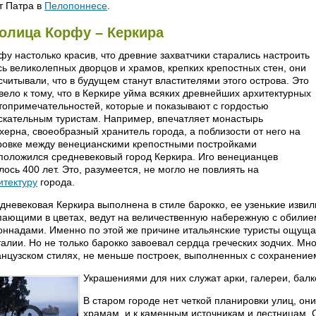
т Патра в
Пелопоннесе
.
олица Корфу – Керкира
фу настолько красив, что древние захватчики старались настроить
сь великолепных дворцов и храмов, крепких крепостных стен, они
считывали, что в будущем станут властителями этого острова. Это
вело к тому, что в Керкире уйма всяких древнейших архитектурных
топримечательностей, которые и показывают с гордостью
скательным туристам. Например, впечатляет монастырь
херна, своеобразный хранитель города, а поблизости от него на
ровке между венецианскими крепостными постройками
положился средневековый город Керкира. Иго венецианцев
лось 400 лет. Это, разумеется, не могло не повлиять на
итектуру
города.
дневековая Керкира выполнена в стиле барокко, ее узенькие извил
пающими в цветах, ведут на величественную набережную с обилие
оннадами. Именно по этой же причине итальянские туристы ощущаю
талии. Но не только барокко завоевал сердца греческих зодчих. Мно
нцузском стилях, не меньше построек, выполненных с сохранение
Украшениями для них служат арки, галереи, ба
В старом городе нет четкой планировки улиц, они 
храмам, и к каменным источникам и лестницам.