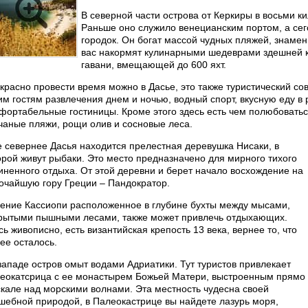
В северной части острова от Керкиры в восьми к
Раньше оно служило венецианским портом, а сег
городок. Он богат массой чудных пляжей, знамен
вас накормят кулинарными шедеврами здешней к
гавани, вмещающей до 600 яхт.
красно провести время можно в Дасье, это также туристический 
им гостям развлечения днем и ночью, водный спорт, вкусную еду в 
фортабельные гостиницы. Кроме этого здесь есть чем полюбоватьс
чаные пляжи, рощи олив и сосновые леса.
 севернее Дасья находится прелестная деревушка Нисаки, в
орой живут рыбаки. Это место предназначено для мирного тихого
иненного отдыха. От этой деревни и берет начало восхождение на
очайшую гору Греции – Пандократор.
ение Кассиопи расположенное в глубине бухты между мысами,
рытыми пышными лесами, также может привлечь отдыхающих.
сь живописно, есть византийская крепость 13 века, вернее то, что
нее осталось.
западе остров омыт водами Адриатики. Тут туристов привлекает
еокатсрица с ее монастырем Божьей Матери, выстроенным прямо
скале над морскими волнами. Эта местность чудесна своей
шебной природой, в Палеокастрице вы найдете лазурь моря,