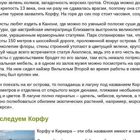
ную зелень холмов, загадочность морских гротов. Отсюда можно до
 крепость 13 века, она ни разу не сдавалась врагам, поэтому она 
ытке турков захватить Корфу. На горе до сих пор стоит часовня, с
исты любят ездить в Канони, где можно по узенькой полоске суши 
тури, где австрийская императрица Елизавета выстроила великол
ком, украшенным мраморными статуями. Парк спланирован так, что
оты 150 метров к шоссейной дороге, проложенной вокруг острова.
иколепие флоры, стены строений утопают в цветущей зелени, кру
туй чаще всего встречается статуя Ахиллеса, ведь это в его честь 
исты с удовольствием бродят по его залам, там есть немало потр
кальная мебель, а в одном из залов музея можно посмотреть на о
ла. На нем сидел кайзер Вильгельм Второй во время работы в сво
рец был куплен им.
и поехать на юг острова, то попадаешь в лагуну под названием Ко
ометров и отделена от открытого моря дюнами, пляжами необыкно
ц и цветов. В лагуне полно пернатых – цапель, чибисов, куликов, а 
но полюбоваться обилием экзотических растений, например, мор
ерси».
следуем Корфу
Корфу и Киркера – эти оба названия имеют и сам 