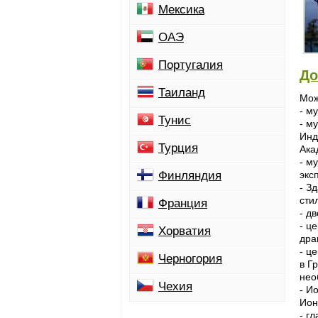
Мексика
ОАЭ
Португалия
До
Таиланд
Мож
- м
Тунис
- м
Инд
Турция
Ака
- м
Финляндия
экс
- З
сти
Франция
- д
- ц
Хорватия
дра
- ц
Черногория
в Г
нео
Чехия
- И
Ион
- г