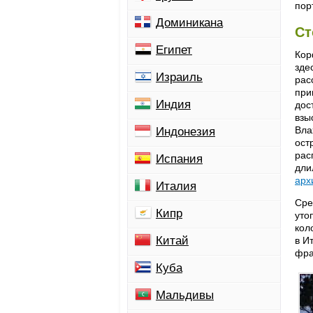
пор
Доминикана
Ст
Египет
Кор
зде
Израиль
рас
при
Индия
дос
взы
Вла
Индонезия
ост
рас
Испания
дли
арх
Италия
Сре
Кипр
уто
кол
Китай
в И
фра
Куба
Мальдивы