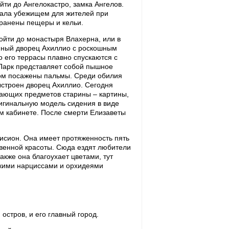
йти до Ангелокастро, замка Ангелов.
стала убежищем для жителей при
охранены пещеры и кельи.
дойти до монастыря Влахерна, или в
епный дворец Ахиллио с роскошным
 его террасы плавно спускаются с
 Парк представляет собой пышное
гом посажены пальмы. Среди обилия
выстроен дворец Ахиллио. Сегодня
ясающих предметов старины – картины,
ригинальную модель сидения в виде
ем кабинете. После смерти Елизаветы
рисион. Она имеет протяженность пять
венной красоты. Сюда ездят любители
также она благоухает цветами, тут
скими нарциссами и орхидеями
остров, и его главный город.