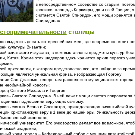
в непосредственном соседстве со старым, поэт
красивая площадь Керкииры, да и всей Греции, 
считается Святой Спиридон, его мощи хранятся 
Спиридонас.
стопримечательности
столицы
но выделить десять интереснейших мест, где непременно стоит п
узей культуры Византии;
узей азиатского искусства, в нем выставлены предметы культур Вост
ии, Китая. Кроме этих шедевров здесь хранится архив первого уни
демии;
узей археологии, в котором представлено все, что найдено за вре
позиции является уникальная фриза, изображающая Горгону;
дание Сан-Джакомо, теперь там расположен муниципалитет города.
ле необычайной красоты;
ворец Святого Михаила и Георгия;
ерковь Святого Спиридона. В ней лежат мощи святого покровителя
гоценных подношений верующих святому;
ерковь святых Ясона и Сосипатра, принадлежащая византийской кул
реции христианскую веру в 1 веке до нашей эры. Уникальность цер
быкновенный иконостас;
онический университет. Его руководство делает все возможное, чтоб
ической академии;
лавный храм города – Кафедральный собор с мощами византийско