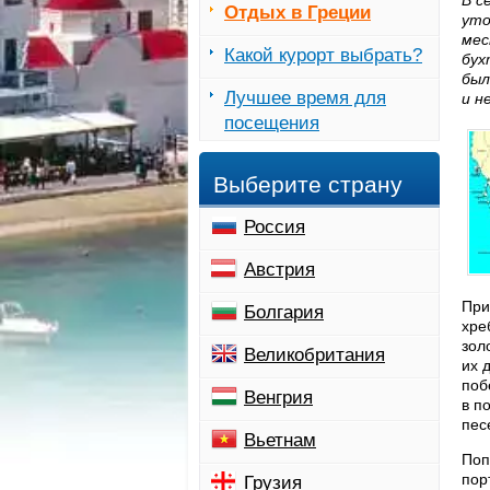
В с
Отдых в Греции
уто
мес
Какой курорт выбрать?
бух
был
Лучшее время для
и н
посещения
Выберите страну
Россия
Австрия
При
Болгария
хре
зол
Великобритания
их 
поб
Венгрия
в п
пес
Вьетнам
Поп
пор
Грузия