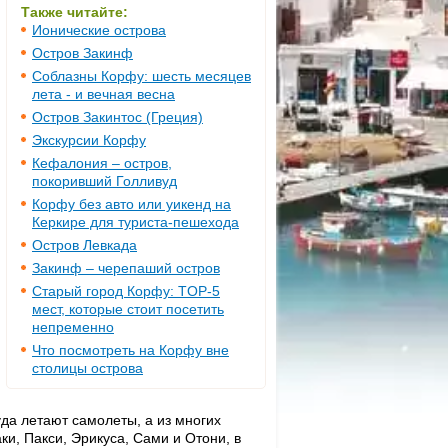
Также читайте:
Ионические острова
Остров Закинф
Соблазны Корфу: шесть месяцев
лета - и вечная весна
Остров Закинтос (Греция)
Экскурсии Корфу
Кефалония – остров,
покоривший Голливуд
Корфу без авто или уикенд на
Керкире для туриста-пешехода
Остров Левкада
Закинф – черепаший остров
Старый город Корфу: TOP-5
мест, которые стоит посетить
непременно
Что посмотреть на Корфу вне
столицы острова
да летают самолеты, а из многих
ки, Пакси, Эрикуса, Сами и Отони, в