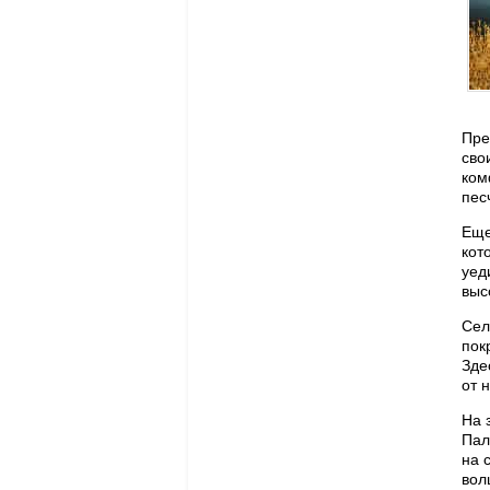
Пре
сво
ком
пес
Еще
кот
уед
выс
Сел
пок
Зде
от 
На 
Пал
на 
вол