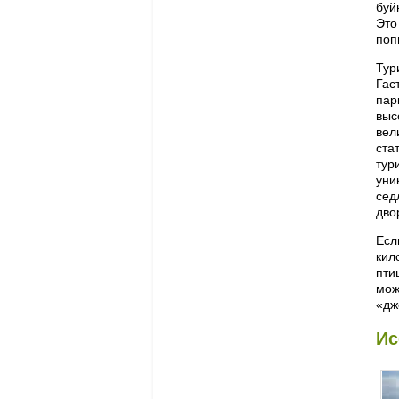
буй
Это
поп
Тур
Гас
пар
выс
вел
ста
тур
уни
сед
дво
Есл
кил
пти
мож
«дж
Ис