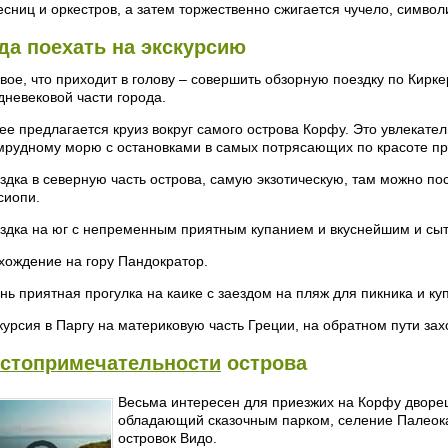
есниц и оркестров, а затем торжественно сжигается чучело, симв
да поехать на экскурсию
вое, что приходит в голову – совершить обзорную поездку по Кир
дневековой части города.
ее предлагается круиз вокруг самого острова Корфу. Это увлекател
мрудному морю с остановками в самых потрясающих по красоте пр
здка в северную часть острова, самую экзотическую, там можно по
сиопи.
здка на юг с непременным приятным купанием и вкуснейшим и сы
хождение на гору Пандократор.
нь приятная прогулка на каике с заездом на пляж для пикника и ку
курсия в Паргу на материковую часть Греции, на обратном пути зах
стопримечательности
острова
Весьма интересен для приезжих на Корфу дворец
обладающий сказочным парком, селение Палеока
островок Видо.