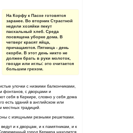
На Корфу к Пасхе готовятся
заранее. Во вторник Страстной
недели хозяйки пекут
пасхальный хлеб. Среда
посвящена уборке дома. В
четверг красят яйца,
причащаются. Пятница - день
скорби. В этот день никто не
должен брать в руки молоток,
гвозди или иглы: это считается
большим грехом.
истые улочки с низкими балкончиками,
м фонтанов, с дворцами и
т себя в Керкире, словно у себя дома
го есть зданий в английском или
м местных традиций.
лконы с изящными резными решетками.
ведут и к дворцам, и к памятникам, и к
 Современный город Керкира находится