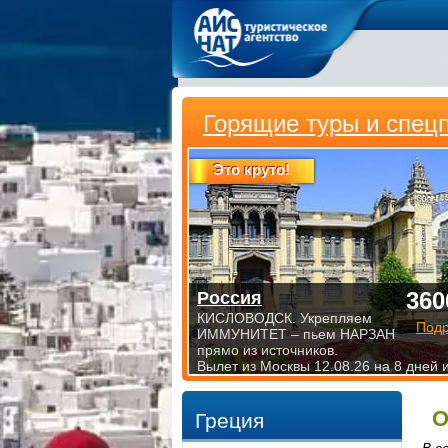
Горящие туры и спец
Это круто!
360
Россия
КИСЛОВОДСК. Укрепляем
Под
ИММУНИТЕТ – пьем НАРЗАН
прямо из источников.
Вылет из Москвы 12.08.26 на 8 дней 
О
Греция