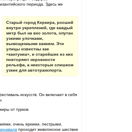
изантийского периода. Здесь же
Старый город Керкира, росший
внутри укреплений, где каждый
метр был на вес золота, опутан
узкими улочками,
вымощенными камнем. Эти
улицы известны как
«кантуниа», и старейшие из них
повторяют неровности
рельефа, а некоторые слишком
узкие для автотранспорта.
естиваль искусств. Он включает в себя
ы.
иры от турков.
ями, очень яркими, пестрыми,
арнавала
проходит живописное шествие