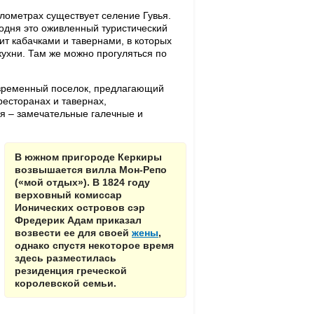
илометрах существует селение Гувья.
одня это оживленный туристический
ит кабачками и тавернами, в которых
ухни. Там же можно прогуляться по
современный поселок, предлагающий
ресторанах и тавернах,
я – замечательные галечные и
В южном пригороде Керкиры
возвышается вилла Мон-Репо
(«мой отдых»). В 1824 году
верховный комиссар
Ионических островов сэр
Фредерик Адам приказал
возвести ее для своей
жены
,
однако спустя некоторое время
здесь разместилась
резиденция греческой
королевской семьи.