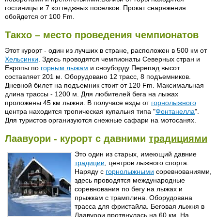
гостиницы и 7 коттеджных поселков. Прокат снаряжения
обойдется от 100 Fm.
Такхо – место проведения чемпионатов
Этот курорт - один из лучших в стране, расположен в 500 км от
Хельсинки
. Здесь проводятся чемпионаты Северных стран и
Европы по
горным лыжам
и сноуборду Перепад высот
составляет 201 м. Оборудовано 12 трасс, 8 подъемников.
Дневной билет на подъемник стоит от 120 Fm. Максимальная
длина трассы - 1200 м. Для любителей бега на лыжах
проложены 45 км лыжни. В получасе езды от
горнолыжного
центра находится тропическая купальня типа "
Фонтанелла
".
Для туристов организуются снежные сафари на мотосанях.
Лаавуори - курорт с давними
традициями
Это один из старых, имеющий давние
традиции
, центров лыжного спорта.
Наряду с
горнолыжными
соревнованиями,
здесь проводятся международные
соревнования по бегу на лыжах и
прыжкам с трамплина. Оборудована
трасса для фристайла. Беговая лыжня в
Лаавуори протянулась на 60 км. На