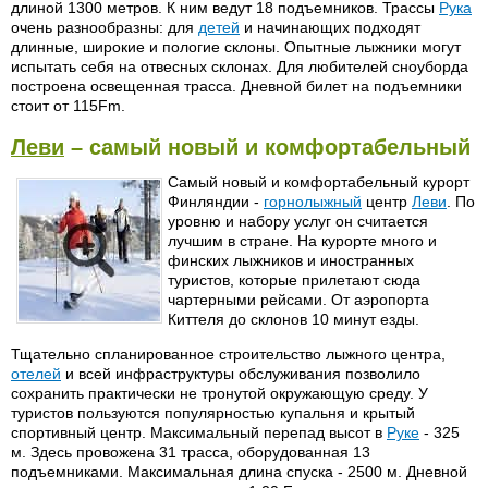
длиной 1300 метров. К ним ведут 18 подъемников. Трассы
Рука
очень разнообразны: для
детей
и начинающих подходят
длинные, широкие и пологие склоны. Опытные лыжники могут
испытать себя на отвесных склонах. Для любителей сноуборда
построена освещенная трасса. Дневной билет на подъемники
стоит от 115Fm.
Леви
– самый новый и комфортабельный
Самый новый и комфортабельный курорт
Финляндии -
горнолыжный
центр
Леви
. По
уровню и набору услуг он считается
лучшим в стране. На курорте много и
финских лыжников и иностранных
туристов, которые прилетают сюда
чартерными рейсами. От аэропорта
Киттеля до склонов 10 минут езды.
Тщательно спланированное строительство лыжного центра,
отелей
и всей инфраструктуры обслуживания позволило
сохранить практически не тронутой окружающую среду. У
туристов пользуются популярностью купальня и крытый
спортивный центр. Максимальный перепад высот в
Руке
- 325
м. Здесь провожена 31 трасса, оборудованная 13
подъемниками. Максимальная длина спуска - 2500 м. Дневной