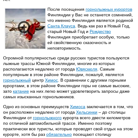
После посещения
горнолыжных курортов
Финляндии у Вас не останется сомнений,
что именно Финляндия является родиной
Санта Клауса
. Ведь как раз в Новый Год,
старый Новый Год и
Рождество
Финляндия приобретает особую, только
ей свойственную сказочность и
неповторимость.
Огромной популярностью среди русских туристов пользуются
лыжные трассы Южной Финляндии, многие из которых
располагаются недалеко от города
Ювяскюля
. Самым
популярным в этом районе Финляндии, пожалуй, является
горнолыжный
центр
Химос
. В сравнении с другими горными
курортами, в этом районе Финляндии горы не самые высокие,
зато
катание
на них легко может удовлетворить запросы даже
самых изысканных горнолыжников.
Одно из основных преимуществ
Химоса
заключается в том, что
он расположен недалеко от города
Хельсинки
– до столицы
Финляндии от
горнолыжного
курорта всего двести километров
по отличной автомобильной трассе. Именно поэтому
практически все туристы, которые проводят свой отдых на этом
курорте, хотя бы раз
обязательно
посещают столицу