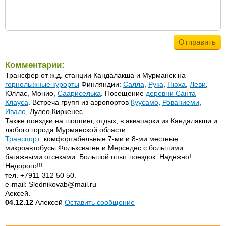
Комментарии:
Трансфер от ж.д. станции Кандалакша и Мурманск на
горнолыжные курорты
Финляндии:
Салла
,
Рука
,
Пюха
,
Леви
,
Юллас, Монио,
Саариселька
. Посещение
деревни Санта
Клауса
. Встреча групп из аэропортов
Куусамо
,
Рованиеми
,
Ивало
, Лулео,Киркенес.
Также поездки на шоппинг, отдых, в аквапарки из Кандалакши и
любого города Мурманской области.
Транспорт
: комфортабельные 7-ми и 8-ми местные
микроавтобусы Фольксваген и Мерседес с большими
багажными отсеками. Большой опыт поездок. Надежно!
Недорого!!!
тел. +7911 312 50 50.
e-mail: Slednikovab@mail.ru
Аексей.
04.12.12
Алексей
Оставить сообщение