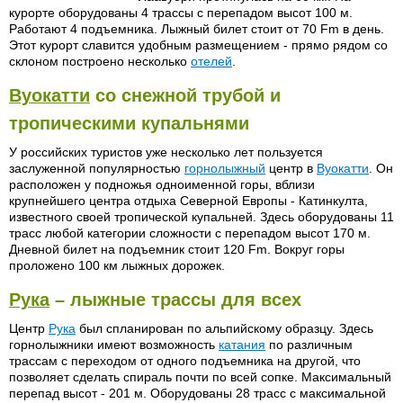
курорте оборудованы 4 трассы с перепадом высот 100 м.
Работают 4 подъемника. Лыжный билет стоит от 70 Fm в день.
Этот курорт славится удобным размещением - прямо рядом со
склоном построено несколько
отелей
.
Вуокатти
со снежной трубой и
тропическими купальнями
У российских туристов уже несколько лет пользуется
заслуженной популярностью
горнолыжный
центр в
Вуокатти
. Он
расположен у подножья одноименной горы, вблизи
крупнейшего центра отдыха Северной Европы - Катинкулта,
известного своей тропической купальней. Здесь оборудованы 11
трасс любой категории сложности с перепадом высот 170 м.
Дневной билет на подъемник стоит 120 Fm. Вокруг горы
проложено 100 км лыжных дорожек.
Рука
– лыжные трассы для всех
Центр
Рука
был спланирован по альпийскому образцу. Здесь
горнолыжники имеют возможность
катания
по различным
трассам с переходом от одного подъемника на другой, что
позволяет сделать спираль почти по всей сопке. Максимальный
перепад высот - 201 м. Оборудованы 28 трасс с максимальной