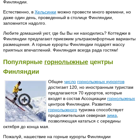
Финляндии.
Естественно, в
Хельсинки
можно провести много времени, но
даже один день, проведенный в столице Финляндии,
запомнится надолго.
Любите домашний уют, где бы Вы ни находились? Коттеджи в
Финляндии предлагают приезжим ультракомфортные варианты
размещения. А горные курорты Финляндии подарят массу
приятных впечатлений. Финляндия всегда рада гостям!
Популярные
горнолыжные
центры
Финляндии
Общее
число
горнолыжных курортов
достигает 120, но иностранным туристам
предлагаются 70 курортов, которые
входят в состав Ассоциации
горнолыжных
центров Финляндии. Развитию
горнолыжного
туризма способствует
продолжительная северная
зима
,
позволяющая кататься с середины
октября до конца мая.
Пожалуй, нашествие на горные курорты Финляндии