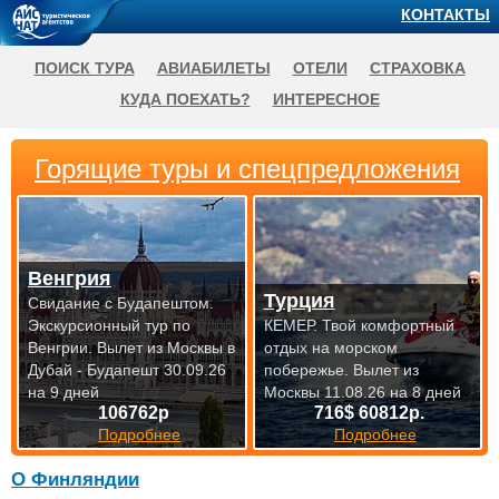
КОНТАКТЫ
ПОИСК ТУРА
АВИАБИЛЕТЫ
ОТЕЛИ
СТРАХОВКА
КУДА ПОЕХАТЬ?
ИНТЕРЕСНОЕ
Горящие туры и спецпредложения
Венгрия
Турция
Свидание с Будапештом.
Экскурсионный тур по
КЕМЕР. Твой комфортный
Венгрии.
Вылет из Москвы в
отдых на морском
Дубай - Будапешт 30.09.26
побережье.
Вылет из
на 9 дней
Москвы 11.08.26 на 8 дней
106762р
716$ 60812р.
Подробнее
Подробнее
О Финляндии