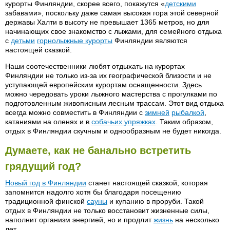
курорты Финляндии, скорее всего, покажутся «
детскими
забавами», поскольку даже самая высокая гора этой северной
державы Халти в высоту не превышает 1365 метров, но для
начинающих свое знакомство с лыжами, для семейного отдыха
с
детьми
горнолыжные курорты
Финляндии являются
настоящей сказкой.
Наши соотечественники любят отдыхать на курортах
Финляндии не только из-за их географической близости и не
уступающей европейским курортам оснащенности. Здесь
можно чередовать уроки лыжного мастерства с прогулками по
подготовленным живописным лесным трассам. Этот вид отдыха
всегда можно совместить в Финляндии с
зимней
рыбалкой
,
катаниями на оленях и в
собачьих упряжках
. Таким образом,
отдых в Финляндии скучным и однообразным не будет никогда.
Думаете, как не банально встретить
грядущий год?
Новый год в Финляндии
станет настоящей сказкой, которая
запомнится надолго хотя бы благодаря посещению
традиционной финской
сауны
и купанию в проруби. Такой
отдых в Финляндии не только восстановит жизненные силы,
наполнит организм энергией, но и продлит
жизнь
на несколько
лет.