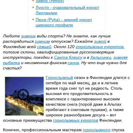
Химос (Himos)
Луосто - очаровательный курорт
Лапландии
Пюхя (Pyha) - зимний курорт
широкого профиля
Любите
зимние
виды спорта? Не знаете, как лучше
распорядиться
зимним
отпуском? Езжайте
зимой
в
Финляндию всей
семьей
. Около 120
горнолыжных курортов
,
пологие склоны, квалифицированные русскоговорящие
инструкторы, поездки к
Санта Клаусу
и в
Хельсинки
,
зимняя
рыбалка
и неизменная финская
сауна
. Ну что еще нужно для
счастья?
Горнолыжный
сезон в Финляндии длится с
октября по май месяц, да и в летнее
время года снег тут не редкость. Столь
высокая его продолжительность в
комплексе с гарантированно высоким
качеством снега (порой даже в Альпах
прибегают к снеговым пушкам), а также
широкое разнообразие досуга – вот
основные преимущества
горнолыжных курортов
Финляндии.
Конечно, профессиональным мастерам
горнолыжного
спуска