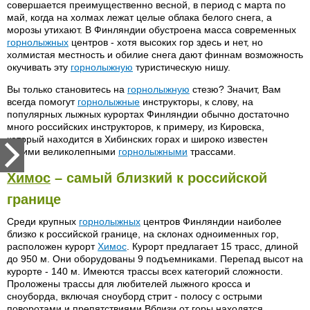
совершается преимущественно весной, в период с марта по
май, когда на холмах лежат целые облака белого снега, а
морозы утихают. В Финляндии обустроена масса современных
горнолыжных
центров - хотя высоких гор здесь и нет, но
холмистая местность и обилие снега дают финнам возможность
окучивать эту
горнолыжную
туристическую нишу.
Вы только становитесь на
горнолыжную
стезю? Значит, Вам
всегда помогут
горнолыжные
инструкторы, к слову, на
популярных лыжных курортах Финляндии обычно достаточно
много российских инструкторов, к примеру, из Кировска,
который находится в Хибинских горах и широко известен
своими великолепными
горнолыжными
трассами.
Химос
– самый близкий к российской
границе
Среди крупных
горнолыжных
центров Финляндии наиболее
близко к российской границе, на склонах одноименных гор,
расположен курорт
Химос
. Курорт предлагает 15 трасс, длиной
до 950 м. Они оборудованы 9 подъемниками. Перепад высот на
курорте - 140 м. Имеются трассы всех категорий сложности.
Проложены трассы для любителей лыжного кросса и
сноуборда, включая сноуборд стрит - полосу с острыми
поворотами и препятствиями.Вблизи от горы находятся