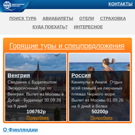
КОНТАКТЫ
ПОИСК ТУРА
АВИАБИЛЕТЫ
ОТЕЛИ
СТРАХОВКА
КУДА ПОЕХАТЬ?
ИНТЕРЕСНОЕ
Горящие туры и спецпредложения
Венгрия
Россия
Свидание с Будапештом.
Каникулы в Анапе. Отдых
Экскурсионный тур по
всей семьей на песчаных
Венгрии.
Вылет из Москвы в
пляжах Черного моря.
Дубай - Будапешт 30.09.26
Вылет из Москвы 01.09.26
на 9 дней
на 8 дней и более
106762р
50200р
Подробнее
Подробнее
О Финляндии