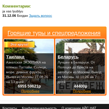
Комментарии:
ja vas lyublyu
31.12.06
Богдан
Задать вопрос
Горящие туры и спецпредложения
Это круто!
Таиланд
Беларусь
Азиатская ЭКЗОТИКА на
Лучшее в Беларуси. От
пляжах Паттайи. Солнце,
Полоцка до Бреста на
море, дивные фрукты.
автобусе из Москвы.
Выезд
Вылет из Москвы 27.08.26
из Москвы 30.10.26 на 7
на 13 дней
дней
695$ 59621р
44400р
Подробнее
Подробнее
Контакты
Конфиденциальность
О компании АЙС НАТ