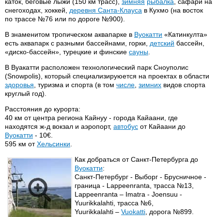
каток, беговые лыжи (150 км трасс),
зимняя
рыбалка
, сафари на
снегоходах, хоккей,
деревня Санта-Клауса
в Кухмо (на восток
по трассе №76 или по дороге №900).
В знаменитом тропическом аквапарке в
Вуокатти
«Катинкулта»
есть аквапарк с разными бассейнами, горки,
детский
бассейн,
«диско-бассейн», турецкие и финские
сауны
.
В Вуакатти расположен технологический парк Сноуполис
(Snowpolis), который специализируюется на проектах в области
здоровья
, туризма и спорта (в том
числе
,
зимних
видов спорта
круглый год).
Расстояния до курорта:
40 км от центра региона Кайнуу - города Кайаани, где
находятся ж-д вокзал и аэропорт,
автобус
от Кайаани до
Вуокатти
- 10€.
595 км от
Хельсинки
.
Как добраться от Санкт-Петербурга до
Вуокатти
:
Санкт-Петербург - Выборг - Брусничное -
граница - Lappeenranta, трасса №13,
Lappeenranta – Imatra - Joensuu -
Yuurikkalahti, трасса №6,
Yuurikkalahti –
Vuokatti
, дорога №899.