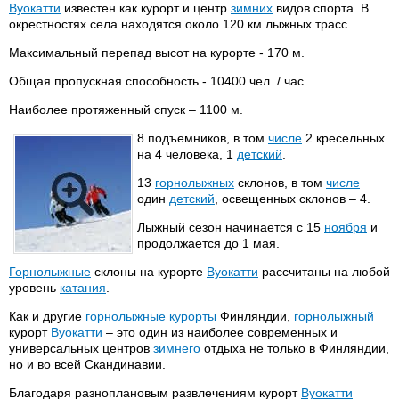
Вуокатти
известен как курорт и центр
зимних
видов спорта. В
окрестностях села находятся около 120 км лыжных трасс.
Максимальный перепад высот на курорте - 170 м.
Общая пропускная способность - 10400 чел. / час
Наиболее протяженный спуск – 1100 м.
8 подъемников, в том
числе
2 кресельных
на 4 человека, 1
детский
.
13
горнолыжных
склонов, в том
числе
один
детский
, освещенных склонов – 4.
Лыжный сезон начинается с 15
ноября
и
продолжается до 1 мая.
Горнолыжные
склоны на курорте
Вуокатти
рассчитаны на любой
уровень
катания
.
Как и другие
горнолыжные курорты
Финляндии,
горнолыжный
курорт
Вуокатти
– это один из наиболее современных и
универсальных центров
зимнего
отдыха не только в Финляндии,
но и во всей Скандинавии.
Благодаря разноплановым развлечениям курорт
Вуокатти