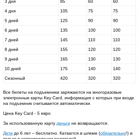
3 дня
85
60
60
4 дня
105
75
75
5 дней
125
90
90
6 дней
135
100
100
7 дней
145
110
110
8 дней
155
120
120
9 дней
165
130
130
10 дней
175
140
140
Сезонный
420
320
320
Все билеты на подъемники заряжаются на многоразовые
электронные карты Key Card, информация с которых при входе
на подъемник считывается автоматически.
Цена Key Card - 5 евро
За использованную карту
деньги
не возвращаются.
Дети
до 6 лет – бесплатно. Катаются в шлеме (
обязательно
!) и
только в сопровождении родителей.