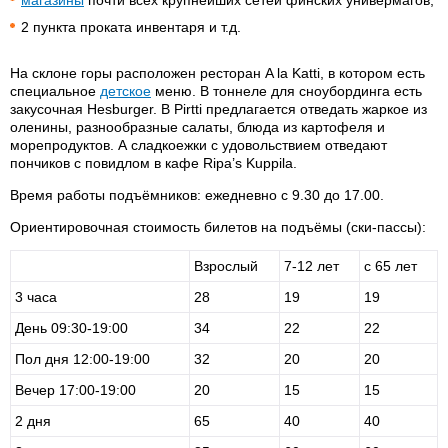
магазины
почти всех крупнейших сетей финских универмагов,
2 пункта проката инвентаря и т.д.
На склоне горы расположен ресторан A la Katti, в котором есть
специальное
детское
меню. В тоннеле для сноубординга есть
закусочная Hesburger. В Pirtti предлагается отведать жаркое из
оленины, разнообразные салаты, блюда из картофеля и
морепродуктов. А сладкоежки с удовольствием отведают
пончиков с повидлом в кафе Ripa’s Kuppila.
Время работы подъёмников: ежедневно с 9.30 до 17.00.
Ориентировочная стоимость билетов на подъёмы (ски-пассы):
Взрослый
7-12 лет
с 65 лет
3 часа
28
19
19
День 09:30-19:00
34
22
22
Пол дня 12:00-19:00
32
20
20
Вечер 17:00-19:00
20
15
15
2 дня
65
40
40