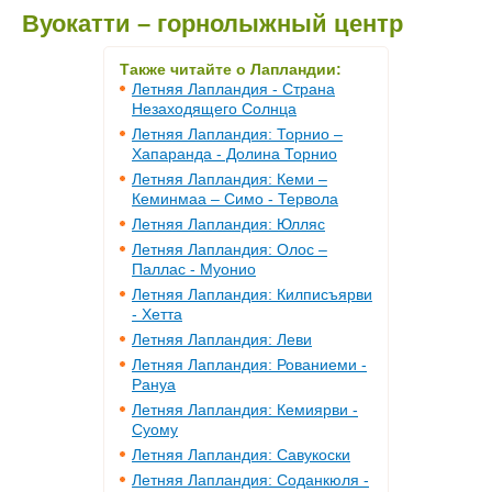
Вуокатти – горнолыжный центр
Также читайте о Лапландии:
Летняя Лапландия - Страна
Незаходящего Солнца
Летняя Лапландия: Торнио –
Хапаранда - Долина Торнио
Летняя Лапландия: Кеми –
Кеминмаа – Симо - Тервола
Летняя Лапландия: Юлляс
Летняя Лапландия: Олос –
Паллас - Муонио
Летняя Лапландия: Килписъярви
- Хетта
Летняя Лапландия: Леви
Летняя Лапландия: Рованиеми -
Рануа
Летняя Лапландия: Кемиярви -
Суому
Летняя Лапландия: Савукоски
Летняя Лапландия: Соданкюля -