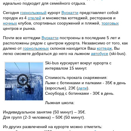
идеально подходит для семейного отдыха.
Сегодня
горнолыжный
курорт
Вуокатти
представляет собой
городок из 4
отелей
и множества коттеджей, ресторанов и
ночных
клубов, спортивных сооружений и пляжей,
торговых
центров и рынка.
Почти все коттеджи
Вуокатти
построены в последние 5 лет и
расположены рядом с центром курорта. Независимо от того, как
далеко от
горнолыжных
склонов находится Ваш
коттедж
, Вы
легко сможете добраться до него на лыжном
автобусе
(ski-bus).
Ski-bus курсирует вокруг курорта с
интервалом 15 минут.
Стоимость проката снаряжения:
Лыжи с ботинками и палками - 35€ в день
(взрослые), 23€ (
дети
).
Сноуборд с ботинками - 30€ в день.
Лыжная школа:
Индивидуальное занятие (50 минут) – 35€.
Для групп (2-3 человека) – 50€ (50 минут).
Из других развлечений на курорте можно отметить: