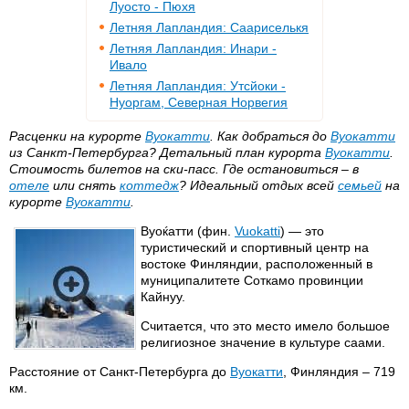
Луосто - Пюхя
Летняя Лапландия: Саариселькя
Летняя Лапландия: Инари -
Ивало
Летняя Лапландия: Утсйоки -
Нуоргам, Северная Норвегия
Расценки на курорте
Вуокатти
. Как добраться до
Вуокатти
из Санкт-Петербурга? Детальный план курорта
Вуокатти
.
Стоимость билетов на ски-пасс. Где остановиться – в
отеле
или снять
коттедж
? Идеальный отдых всей
семьей
на
курорте
Вуокатти
.
Вуоќатти (фин.
Vuokatti
) — это
туристический и спортивный центр на
востоке Финляндии, расположенный в
муниципалитете Соткамо провинции
Кайнуу.
Считается, что это место имело большое
религиозное значение в культуре саами.
Расстояние от Санкт-Петербурга до
Вуокатти
, Финляндия – 719
км.