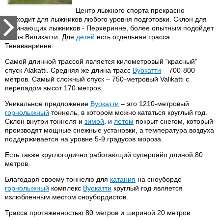
Центр лыжного спорта прекрасно
подходит для лыжников любого уровня подготовки. Склон для
начинающих лыжников - Перхеринне, более опытным подойдет
склон Вяликатти. Для
детей
есть отдельная трасса
Тенаванринне.
Самой длинной трассой является километровый “красный”
спуск Alakatti. Средняя же длина трасс
Вуокатти
– 700-800
метров. Самый сложный спуск – 750-метровый Valikatti с
перепадом высот 170 метров.
Уникальное предложение
Вуокатти
– это 1210-метровый
горнолыжный
тоннель, в котором можно кататься круглый год.
Склон внутри тоннеля и
зимой
, и
летом
покрыт снегом, который
производят мощные снежные установки, а температура воздуха
поддерживается на уровне 5-9 градусов мороза.
Есть также круглогодично работающий суперпайп длиной 80
метров.
Благодаря своему тоннелю для
катания
на сноуборде
горнолыжный
комплекс
Вуокатти
круглый год является
излюбленным местом сноубордистов.
Трасса протяженностью 80 метров и шириной 20 метров