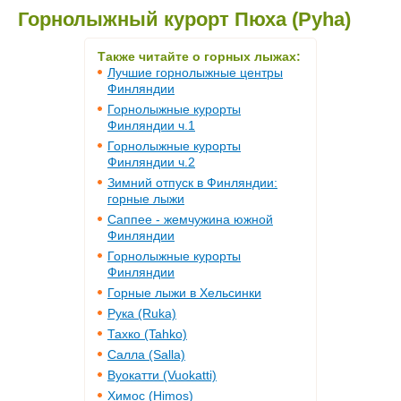
Горнолыжный курорт Пюха (Pyha)
Также читайте о горных лыжах:
Лучшие горнолыжные центры
Финляндии
Горнолыжные курорты
Финляндии ч.1
Горнолыжные курорты
Финляндии ч.2
Зимний отпуск в Финляндии:
горные лыжи
Саппее - жемчужина южной
Финляндии
Горнолыжные курорты
Финляндии
Горные лыжи в Хельсинки
Рука (Ruka)
Тахко (Tahko)
Салла (Salla)
Вуокатти (Vuokatti)
Химос (Himos)