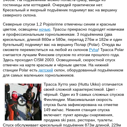
гостиницы или коттеджей. Очередей практически нет.
Кресельный и якорный подъёмник поднимут вас на вершину
северного склона.
Северные спуски 1,2 Pojoisrinne отмечены синим и красным
цветом, освещены
ночью
. Трассы прекрасно подходят новичкам
и профессиональным горнолыжникам. 3 подъёмника (два
кресельных, длиной 8б0м и 580м, перепад 276м и 182м и один
бугельный) поднимут вас на вершину Полар (Polar). Откуда вы
сможете переместиться на любой из склонов
Pyha
! Трасса Polar
считается лучшим Финским спуском по итогам прошлого года.
Здесь проходил CISM 2003. Освещенный, скоростной спуск
отмечен на карте красным и чёрным цветом. На нижней
станции Polar есть
детский
склон, оборудованный подъёмником
для самых маленьких горнолыжников.
Трасса Хутто укко (Huttu Ukko) отличается
своей сложной характеристикой. Цвет -
чёрный. Один из 9 самых сложных спусков
Финляндии. Максимальная скорость
спуска была зафиксирована на отметке
149 км/час. Нижняя станция спуска
включает: пункт аренды снаряжения,
продажа ski pass, ресторан, туалеты.
Спуск обслуживает кресельный подъёмник 873м длиной, 229м