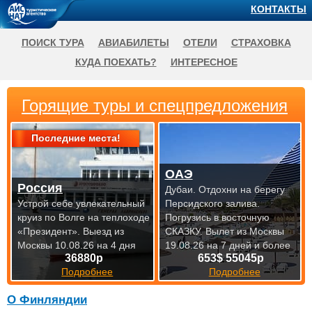
КОНТАКТЫ
ПОИСК ТУРА
АВИАБИЛЕТЫ
ОТЕЛИ
СТРАХОВКА
КУДА ПОЕХАТЬ?
ИНТЕРЕСНОЕ
Горящие туры и спецпредложения
Последние места!
ОАЭ
Россия
Дубаи. Отдохни на берегу
Устрой себе увлекательный
Персидского залива.
круиз по Волге на теплоходе
Погрузись в восточную
«Президент».
Выезд из
СКАЗКУ.
Вылет из Москвы
Москвы 10.08.26 на 4 дня
19.08.26 на 7 дней и более
36880р
653$ 55045р
Подробнее
Подробнее
О Финляндии