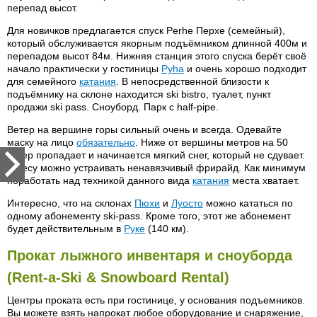
перепад высот.
Для новичков предлагается спуск Perhe Перхе (семейный),
который обслуживается якорным подъёмником длинной 400м и
перепадом высот 84м. Нижняя станция этого спуска берёт своё
начало практически у гостиницы
Pyha
и очень хорошо подходит
для семейного
катания
. В непосредственной близости к
подъёмнику на склоне находится ski bistro, туалет, пункт
продажи ski pass. Сноуборд. Парк с half-pipe.
Ветер на вершине горы сильный очень и всегда. Одевайте
маску на лицо
обязательно
. Ниже от вершины метров на 50
ветер пропадает и начинается мягкий снег, который не сдувает.
В лесу можно устраивать ненавязчивый фрирайд. Как минимум
поработать над техникой данного вида
катания
места хватает.
Интересно, что на склонах
Пюхи
и
Луосто
можно кататься по
одному абонементу ski-pass. Кроме того, этот же абонемент
будет действительным в
Руке
(140 км).
Прокат лыжного инвентаря и сноуборда
(Rent-a-Ski & Snowboard Rental)
Центры проката есть при гостинице, у основания подъемников.
Вы можете взять напрокат любое оборудование и снаряжение,