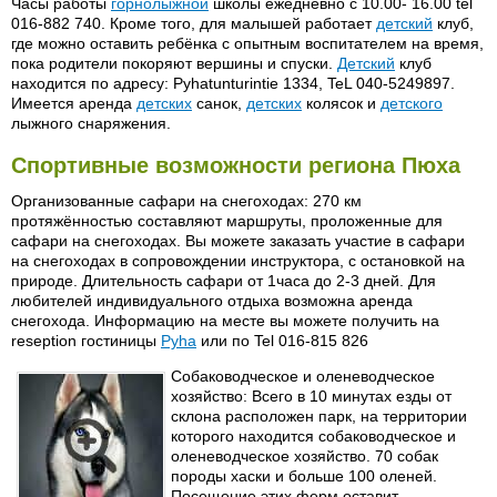
Часы работы
горнолыжной
школы ежедневно с 10.00- 16.00 tel
016-882 740. Кроме того, для малышей работает
детский
клуб,
где можно оставить ребёнка с опытным воспитателем на время,
пока родители покоряют вершины и спуски.
Детский
клуб
находится по адресу: Pyhatunturintie 1334, TeL 040-5249897.
Имеется аренда
детских
санок,
детских
колясок и
детского
лыжного снаряжения.
Спортивные возможности региона Пюха
Организованные сафари на снегоходах: 270 км
протяжённостью составляют маршруты, проложенные для
сафари на снегоходах. Вы можете заказать участие в сафари
на снегоходах в сопровождении инструктора, с остановкой на
природе. Длительность сафари от 1часа до 2-3 дней. Для
любителей индивидуального отдыха возможна аренда
снегохода. Информацию на месте вы можете получить на
reseption гостиницы
Pyha
или по Tel 016-815 826
Собаководческое и оленеводческое
хозяйство: Всего в 10 минутах езды от
склона расположен парк, на территории
которого находится собаководческое и
оленеводческое хозяйство. 70 собак
породы хаски и больше 100 оленей.
Посещение этих ферм оставит