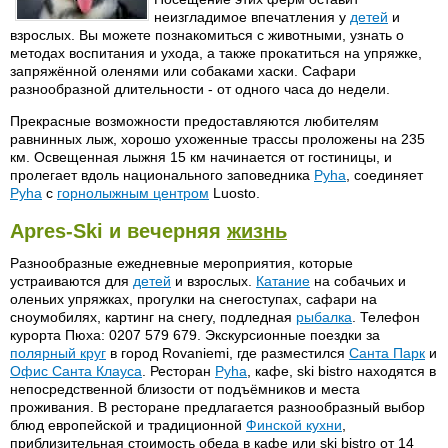
неизгладимое впечатления у
детей
и
взрослых. Вы можете познакомиться с животными, узнать о
методах воспитания и ухода, а также прокатиться на упряжке,
запряжённой оленями или собаками хаски. Сафари
разнообразной длительности - от одного часа до недели.
Прекрасные возможности предоставляются любителям
равнинных лыж, хорошо ухоженные трассы проложены на 235
км. Освещенная лыжня 15 км начинается от гостиницы, и
пролегает вдоль национального заповедника
Pyha
, соединяет
Pyha
с
горнолыжным центром
Luosto.
Apres-Ski и вечерняя
жизнь
Разнообразные ежедневные мероприятия, которые
устраиваются для
детей
и взрослых.
Катание
на собачьих и
оленьих упряжках, прогулки на снегоступах, сафари на
сноумобилях, картинг на снегу, подледная
рыбалка
. Телефон
курорта Пюха: 0207 579 679. Экскурсионные поездки за
полярный круг
в город Rovaniemi, где разместился
Санта Парк
и
Офис Санта Клауса
. Ресторан
Pyha
, кафе, ski bistro находятся в
непосредственной близости от подъёмников и места
проживания. В ресторане предлагается разнообразный выбор
блюд европейской и традиционной
Финской кухни
,
приблизительная стоимость обеда в кафе или ski bistro от 14