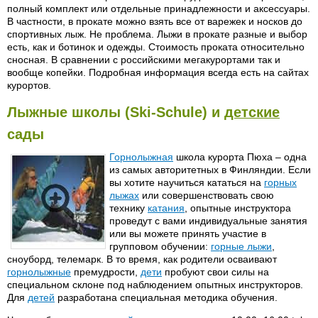
полный комплект или отдельные принадлежности и аксессуары.
В частности, в прокате можно взять все от варежек и носков до
спортивных лыж. Не проблема. Лыжи в прокате разные и выбор
есть, как и ботинок и одежды. Стоимость проката относительно
сносная. В сравнении с российскими мегакурортами так и
вообще копейки. Подробная информация всегда есть на сайтах
курортов.
Лыжные школы (Ski-Schule) и
детские
сады
Горнолыжная
школа курорта Пюха – одна
из самых авторитетных в Финляндии. Если
вы хотите научиться кататься на
горных
лыжах
или совершенствовать свою
технику
катания
, опытные инструктора
проведут с вами индивидуальные занятия
или вы можете принять участие в
групповом обучении:
горные лыжи
,
сноуборд, телемарк. В то время, как родители осваивают
горнолыжные
премудрости,
дети
пробуют свои силы на
специальном склоне под наблюдением опытных инструкторов.
Для
детей
разработана специальная методика обучения.