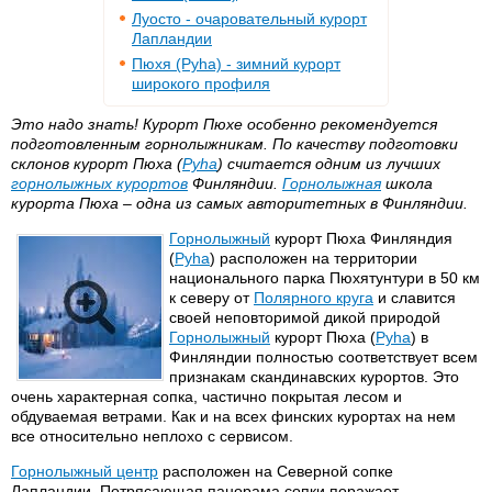
Луосто - очаровательный курорт
Лапландии
Пюхя (Pyha) - зимний курорт
широкого профиля
Это надо знать! Курорт Пюхе особенно рекомендуется
подготовленным горнолыжникам. По качеству подготовки
склонов курорт Пюха (
Pyha
) считается одним из лучших
горнолыжных курортов
Финляндии.
Горнолыжная
школа
курорта Пюха – одна из самых авторитетных в Финляндии.
Горнолыжный
курорт Пюха Финляндия
(
Pyha
) расположен на территории
национального парка Пюхятунтури в 50 км
к северу от
Полярного круга
и славится
своей неповторимой дикой природой
Горнолыжный
курорт Пюха (
Pyha
) в
Финляндии полностью соответствует всем
признакам скандинавских курортов. Это
очень характерная сопка, частично покрытая лесом и
обдуваемая ветрами. Как и на всех финских курортах на нем
все относительно неплохо с сервисом.
Горнолыжный центр
расположен на Северной сопке
Лапландии. Потрясающая панорама сопки поражает