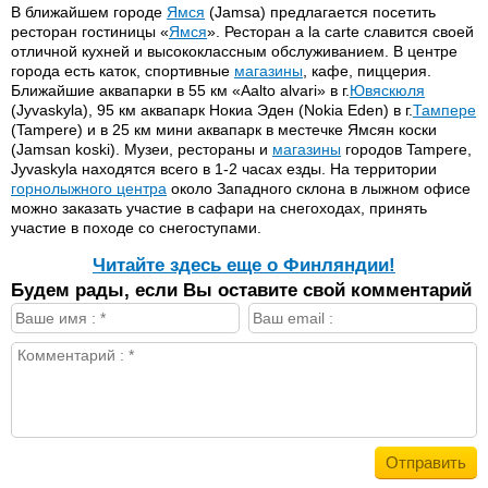
В ближайшем городе
Ямся
(Jamsa) предлагается посетить
ресторан гостиницы «
Ямся
». Ресторан a la carte славится своей
отличной кухней и высококлассным обслуживанием. В центре
города есть каток, спортивные
магазины
, кафе, пиццерия.
Ближайшие аквапарки в 55 км «Aalto alvari» в г.
Ювяскюля
(Jyvaskyla), 95 км аквапарк Нокиа Эден (Nokia Eden) в г.
Тампере
(Tampere) и в 25 км мини аквапарк в местечке Ямсян коски
(Jamsan koski). Музеи, рестораны и
магазины
городов Tampere,
Jyvaskyla находятся всего в 1-2 часах езды. На территории
горнолыжного центра
около Западного склона в лыжном офисе
можно заказать участие в сафари на снегоходах, принять
участие в походе со снегоступами.
Читайте здесь еще о Финляндии!
Будем рады, если Вы оставите свой комментарий