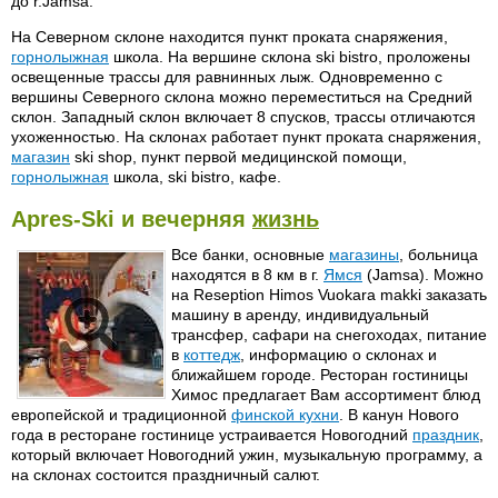
до r.Jamsa.
На Северном склоне находится пункт проката снаряжения,
горнолыжная
школа. На вершине склона ski bistro, проложены
освещенные трассы для равнинных лыж. Одновременно с
вершины Северного склона можно переместиться на Средний
склон. Западный склон включает 8 спусков, трассы отличаются
ухоженностью. На склонах работает пункт проката снаряжения,
магазин
ski shop, пункт первой медицинской помощи,
горнолыжная
школа, ski bistro, кафе.
Apres-Ski и вечерняя
жизнь
Все банки, основные
магазины
, больница
находятся в 8 км в г.
Ямся
(Jamsa). Можно
на Reseption Himos Vuokara makki заказать
машину в аренду, индивидуальный
трансфер, сафари на снегоходах, питание
в
коттедж
, информацию о склонах и
ближайшем городе. Ресторан гостиницы
Химос предлагает Вам ассортимент блюд
европейской и традиционной
финской кухни
. В канун Нового
года в ресторане гостинице устраивается Новогодний
праздник
,
который включает Новогодний ужин, музыкальную программу, а
на склонах состоится праздничный салют.