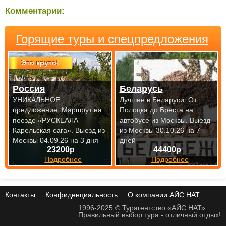
Комментарии:
Горящие туры и спецпредложения
Это круто!
Россия
Беларусь
УНИКАЛЬНОЕ
Лучшее в Беларуси. От
предложение. Маршрут на
Полоцка до Бреста на
поезде «РУСКЕАЛА –
автобусе из Москвы.
Выезд
Карельская сага».
Выезд из
из Москвы 30.10.26 на 7
Москвы 04.09.26 на 3 дня
дней
23200р
44400р
Подробнее
Подробнее
Контакты
Конфиденциальность
О компании АЙС НАТ
1996-2025 © Турагентство «АЙС НАТ»
Правильный выбор тура - отличный отдых!