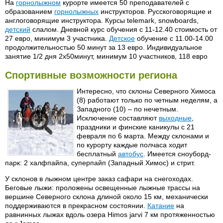
На
горнолыжном
курорте имеется 50 преподавателей с
образованием
горнолыжных
инструкторов. Русскоговорящие и
англоговорящие инструктора. Курсы telemark, snowboards,
детский
слалом. Дневной курс обучения с 11-12.40 стоимость от
27 евро, минимум 3 участника.
Детское
обучение с 11.00-14.00
продолжительностью 50 минут за 13 евро. Индивидуальное
занятие 1/2 дня 2х50минут, минимум 10 участников, 118 евро
Спортивные возможности региона
Интересно, что склоны Северного Химоса
(8) работают только по четным неделям, а
Западного (10) – по нечетным.
Исключение составляют
выходные
,
праздники и финские каникулы с 21
февраля по 6 марта. Между склонами и
по курорту каждые полчаса ходит
бесплатный
автобус
. Имеется сноуборд-
парк: 2 халфпайпа, суперпайп (Западный Химос) и стрит.
У склонов в лыжном центре заказ сафари на снегоходах.
Беговые лыжи: проложены освещенные лыжные трассы на
вершине Северного склона длиной около 15 км, механически
поддерживаются в прекрасном состоянии.
Катание
на
равнинных лыжах вдоль озера Himos jarvi 7 км протяженностью