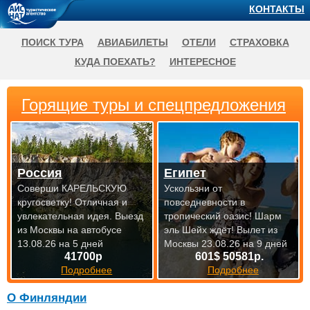
КОНТАКТЫ
ПОИСК ТУРА
АВИАБИЛЕТЫ
ОТЕЛИ
СТРАХОВКА
КУДА ПОЕХАТЬ?
ИНТЕРЕСНОЕ
Горящие туры и спецпредложения
Россия
Египет
Соверши КАРЕЛЬСКУЮ
Ускользни от
кругосветку! Отличная и
повседневности в
увлекательная идея.
Выезд
тропический оазис! Шарм
из Москвы на автобусе
эль Шейх ждёт!
Вылет из
13.08.26 на 5 дней
Москвы 23.08.26 на 9 дней
41700р
601$ 50581р.
Подробнее
Подробнее
О Финляндии