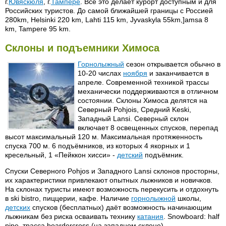
г.
Ювяскюля
, г.
Тампере
. Все это делает курорт доступным и для
Российских туристов. До самой ближайшей границы с Россией
280km, Helsinki 220 km, Lahti 115 km, Jyvaskyla 55km,]amsa 8
km, Tampere 95 km.
Склоны и подъемники Химоса
Горнолыжный
сезон открывается обычно в
10-20 числах
ноября
и заканчивается в
апреле. Современной техникой трассы
механически поддерживаются в отличном
состоянии. Склоны Химоса делятся на
Северный Pohjois, Средний Keski,
Западный Lansi. Северный склон
включает 8 освещенных спусков, перепад
высот максимальный 120 м. Максимальная протяженность
спуска 700 м. 6 подъёмников, из которых 4 якорных и 1
кресельный, 1 «Пейккон хисси» -
детский
подъёмник.
Спуски Северного Pohjos и Западного Lansi склонов просторны,
их характеристики привлекают опытных лыжников и новичков.
На склонах туристы имеют возможность перекусить и отдохнуть
в ski bistro, пиццерии, кафе. Наличие
горнолыжной
школы,
детских
спусков (бесплатных) даёт возможность начинающим
лыжникам без риска осваивать технику
катания
. Snowboard: half
pipe, трасса boardercross (на западном склоне).