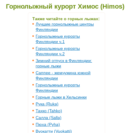
Горнолыжный курорт Химос (Himos)
Также читайте о горных лыжах:
Лучшие горнолыжные центры
Финляндии
Горнолыжные курорты
Финляндии ч.1
Горнолыжные курорты
Финляндии ч.2
Зимний отпуск в Финляндии:
горные лыжи
Саппее - жемчужина южной
Финляндии
Горнолыжные курорты
Финляндии
Горные лыжи в Хельсинки
Рука (Ruka)
Тахко (Tahko)
Салла (Salla)
Пюха (Pyha)
Вуокатти (Vuokatti)