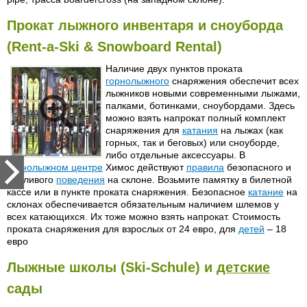
Прокат лыжного инвентаря и сноуборда
(Rent-a-Ski & Snowboard Rental)
Наличие двух пунктов проката
горнолыжного
снаряжения обеспечит всех
лыжников новыми современными лыжами,
палками, ботинками, сноубордами. Здесь
можно взять напрокат полный комплект
снаряжения для
катания
на лыжах (как
горных, так и беговых) или сноуборде,
либо отдельные аксессуары. В
горнолыжном центре
Химос действуют
правила
безопасного и
вежливого
поведения
на склоне. Возьмите памятку в билетной
кассе или в пункте проката снаряжения. Безопасное
катание
на
склонах обеспечивается обязательным наличием шлемов у
всех катающихся. Их тоже можно взять напрокат. Стоимость
проката снаряжения для взрослых от 24 евро, для
детей
– 18
евро
Лыжные школы (Ski-Schule) и
детские
сады