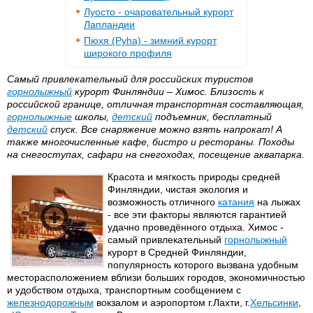
Луосто - очаровательный курорт
Лапландии
Пюхя (Pyha) - зимний курорт
широкого профиля
Самый привлекательный для российских туристов
горнолыжный
курорт Финляндии – Химос. Близость к
российской границе, отличная транспортная составляющая,
горнолыжные
школы,
детский
подъемник, бесплатный
детский
спуск. Все снаряжение можно взять напрокат! А
также многочисленные кафе, бистро и рестораны. Походы
на снегоступах, сафари на снегоходах, посещение аквапарка.
Красота и мягкость природы средней
Финляндии, чистая экология и
возможность отличного
катания
на лыжах
- все эти факторы являются гарантией
удачно проведённого отдыха. Химос -
самый привлекательный
горнолыжный
курорт в Средней Финляндии,
популярность которого вызвана удобным
месторасположением вблизи больших городов, экономичностью
и удобством отдыха, транспортным сообщением с
железнодорожным
вокзалом и аэропортом г.Лахти, г.
Хельсинки
,