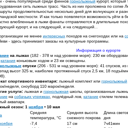
и - очень популярный среди финнов
горнолыжный
курорт, который 
рудованная сеть лыжных трасс. Часть из них проложена по сопке Л
шруты продолжительностью несколько дней для волнующих и раз
ландской местности. И как только появляется возможность уйти в 
астно влюбленные в лыжи фанаты отправляются в длительные похо
дующий курорт, и на следующий, и на следующий...
организации не менее
интересных
походов на снегоходах или на
с
Леви - здесь принимают заказы на культурные программы.
Информация о курорте
ание
на лыжах
(182 - 378 м над уровнем моря): 230 км оборудова
я
катания
коньковым ходом и 23 км освещены.
рнолыжные
спуски
(206 - 531 м над уровнем моря): 41 спусков, и
епад высот 325 м, наиболее протяженный спуск 2,5 км, 18 подъём
98).
кат спортивного инвентаря:
лыжный комплект или
горнолыжный
ок/неделя, сноуборд 110 марок/неделя.
гие услуги:
лыжная и
горнолыжная
школы, организованные лыжн
ание
на
собачьих упряжках
, подлёдный лов,
катание
стилем телема
тый аквапарк.
ный сезон: 1
ноября
• 10 мая
Средняя
Средняя высота
Длина свето
а
температура, °С
снежного покрова
дня
ноября
-7,4
17 см
7ч41мин