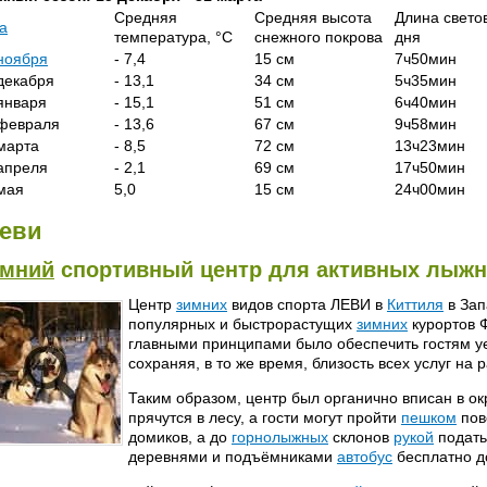
Средняя
Средняя высота
Длина свето
а
температура, °С
снежного покрова
дня
ноября
- 7,4
15 см
7ч50мин
декабря
- 13,1
34 см
5ч35мин
января
- 15,1
51 см
6ч40мин
февраля
- 13,6
67 см
9ч58мин
марта
- 8,5
72 см
13ч23мин
апреля
- 2,1
69 см
17ч50мин
мая
5,0
15 см
24ч00мин
еви
мний
спортивный центр для активных лыжн
Центр
зимних
видов спорта ЛЕВИ в
Киттиля
в Зап
популярных и быстрорастущих
зимних
курортов 
главными принципами было обеспечить гостям у
сохраняя, в то же время, близость всех услуг на
Таким образом, центр был органично вписан в 
прячутся в лесу, а гости могут пройти
пешком
пов
домиков, а до
горнолыжных
склонов
рукой
подать
деревнями и подъёмниками
автобус
бесплатно до