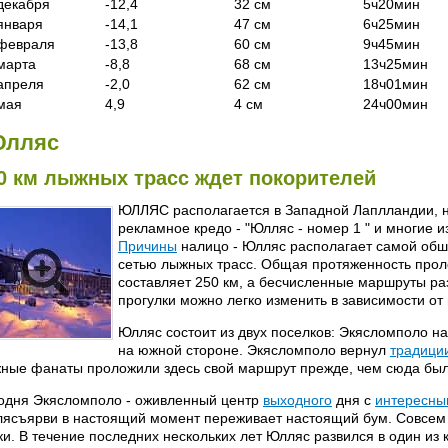
декабря
-12,4
32 см
5ч20мин
января
-14,1
47 см
6ч25мин
февраля
-13,8
60 см
9ч45мин
марта
-8,8
68 см
13ч25мин
апреля
-2,0
62 см
18ч01мин
мая
4,9
4 см
24ч00мин
лляс
0 км лыжных тpacc ждет покорителей
ЮЛЛЯС располагается в Западной Лаплландии, н
рекламное кредо - "Юлляс - номер 1 " и многие 
Причины
налицо - Юлляс располагает самой об
сетью лыжных трасс. Общая протяженность про
составляет 250 км, а бесчисленные маршруты ра
прогулки можно легко изменить в зависимости от
Юлляс состоит из двух поселков: Экясломполо на
на южной стороне. Экясломполо вернул
традици
ные фанаты проложили здесь свой маршрут прежде, чем сюда был
одня Экясломполо - оживленный центр
выходного
дня с
интересны
ясъярви в настоящий момент переживает настоящий бум. Совсем
ки. В течение последних нескольких лет Юлляс развился в один из