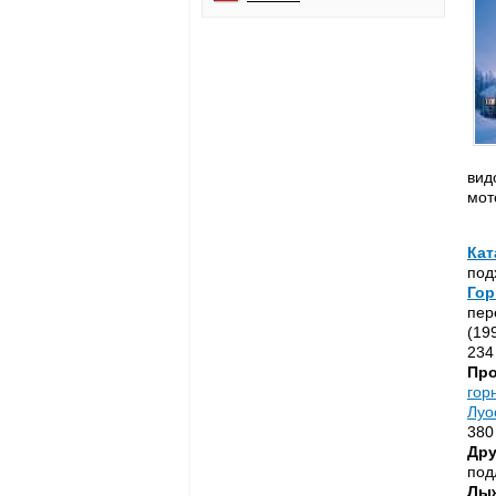
вид
мот
Кат
под
Го
пер
(19
234
Про
гор
Луо
380
Дру
под
Лыж