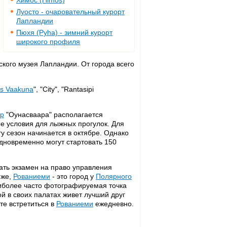
Химос (Himos)
Луосто - очаровательный курорт
Лапландии
Пюхя (Pyha) - зимний курорт
широкого профиля
ского музея Лапландии. От города всего
s Vaakuna
", "City", "Rantasipi
тр
"Оунасваара" располагается
е условия для лыжных прогулок. Для
у сезон начинается в октябре. Однако
дновременно могут стартовать 150
ать экзамен на право управления
 же,
Рованиеми
- это город у
Полярного
наиболее часто фотографируемая точка
й в своих палатах живет лучший друг
те встретиться в
Рованиеми
ежедневно.