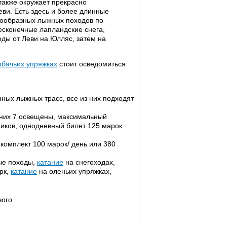
также окружает прекрасно
еви. Есть здесь и более длинные
нообразных лыжных походов по
бесконечные лапландские снега,
ды от Леви на Юлляс, затем на
обачьих упряжках
стоит осведомиться
нных лыжных трасс, все из них подходят
з них 7 освещены, максимальный
ников, однодневный билет 125 марок
комплект 100 марок/ день или 380
ые походы,
катание
на снегоходах,
рк,
катание
на оленьих упряжках,
вого