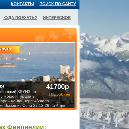
КОНТАКТЫ
ПОИСК ПО САЙТУ
КУДА ПОЕХАТЬ?
ИНТЕРЕСНОЕ
круто!
41700р
ия
твенский КРУИЗ по
Подробнее
у морю «Турция в
юре» на лайнере «Astoria
. Выезд из Сочи 27.12.26 на 4 дня
тах Финляндии: