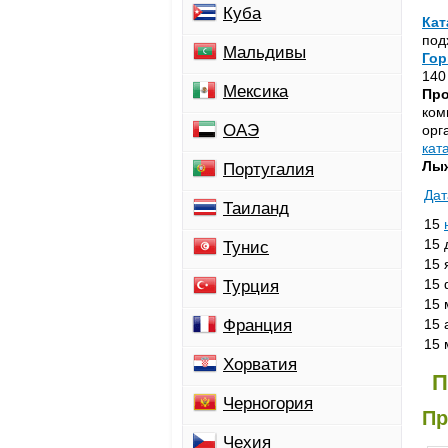
Куба
Кат
под
Мальдивы
Го
140
Мексика
Про
ком
ОАЭ
орг
кат
Лыж
Португалия
Дат
Таиланд
15
15 
Тунис
15 
15 
Турция
15 
Франция
15 
15 
Хорватия
П
Черногория
Пр
Чехия