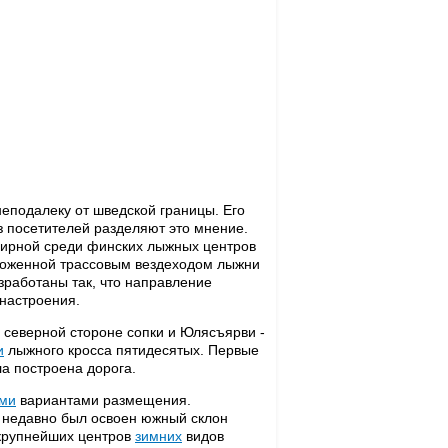
еподалеку от шведской границы. Его
из посетителей разделяют это мнение.
ширной среди финских лыжных центров
ложенной трассовым вездеходом лыжни
зработаны так, что направление
 настроения.
 северной стороне сопки и Юлясъярви -
и
лыжного кросса пятидесятых. Первые
а построена дорога.
ми
вариантами размещения.
 недавно был освоен южный склон
 крупнейших центров
зимних
видов