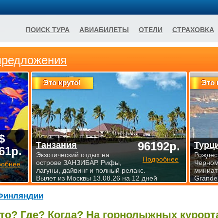
ПОИСК ТУРА
АВИАБИЛЕТЫ
ОТЕЛИ
СТРАХОВКА
предложения
Это круто!
Это 
$
96192р.
Танзания
Турц
61р.
Экзотический отдых на
Рождес
Подробнее
острове ЗАНЗИБАР. Рифы,
Черном
робнее
лагуны, дайвинг и полный релакс.
миниат
Вылет из Москвы 13.08.26 на 12 дней
Grande»
Финляндии
то? Где? Когда? На горнолыжных курор