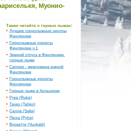
аариселькя, Муонио-
Также читайте о горных лыжах:
Лучшие горнолыжные центры
Финляндии
Горнолыжные курорты
Финляндии ч.1
Зимний отпуск в Финляндии:
горные лыжи
Саппее - жемчужина южной
Финляндии
Горнолыжные курорты
Финляндии
Горные лыжи в Хельсинки
Рука (Ruka)
Тахко (Tahko)
Салла (Salla)
Пюха (Pyha)
Вуокатти (Vuokatti)