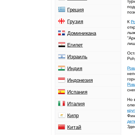
тур
под
Греция
поз
Грузия
К
Р
отк
лыж
Доминикана
"Ар
лиш
Египет
Ост
Израиль
Pohj
Индия
Ров
неп
гор
Индонезия
Ров
сне
Испания
Но 
Италия
оле
кру
Кипр
Фин
дет
Зде
Китай