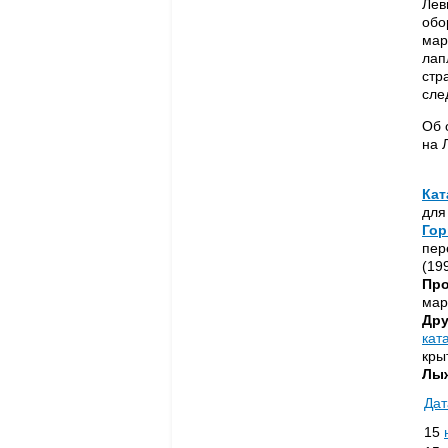
Лев
обо
мар
лап
стр
сле
Об 
на 
Кат
дл
Го
пер
(19
Про
мар
Дру
кат
кры
Лыж
Дат
15