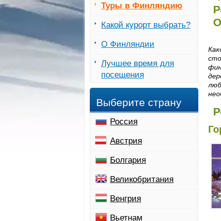
Туры в Финляндию
Р
О
Какой курорт выбрать?
О Финляндии
Как
сто
Лучшее время для
фин
посещения
дер
люб
нео
Выберите страну
Р
Россия
Го
Австрия
Болгария
Великобритания
Венгрия
Вьетнам