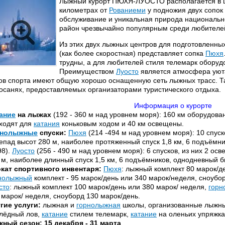
Лыжный курорт ПЮХЯ-ЛУОСТО располагается в ц
километрах от
Рованиеми
у подножия двух сопок
обслуживание и уникальная природа национальн
район чрезвычайно популярным среди любител
Из этих двух лыжных центров для подготовленн
(как более скоростная) представляет сопка
Пюхя
трудны, а для любителей стиля телемарк оборуд
Преимуществом
Луосто
является атмосфера уюта
ов спорта имеют общую хорошо оснащенную сеть лыжных трасс. Та
осанях, предоставляемых организаторами туристического отдыха.
Информация о курорте
ание
на лыжах
(192 - 360 м над уровнем моря): 160 км оборудова
ходят для
катания
коньковым ходом и 40 км освещены.
рнолыжные
спуски:
Пюхя
(214 -494 м над уровнем моря): 10 спус
епад высот 280 м, наиболее протяженный спуск 1,8 км, 6 подъёмн
98).
Луосто
(256 - 490 м над уровнем моря): 6 спусков, из них 2 о
 м, наиболее длинный спуск 1,5 км, 6 подъёмников, однодневный би
кат спортивного инвентаря:
Пюхя
: лыжный комплект 80 марок/д
нолыжный
комплект - 95 марок/день или 340 марок/неделя, сноубор
сто
: лыжный комплект 100 марок/день или 380 марок/ неделя,
горн
 марок/ неделя, сноуборд 130 марок/день.
гие услуги:
лыжная и
горнолыжная
школы, организованные лыжн
лёдный лов,
катание
стилем телемарк,
катание
на оленьих упряжка
ный сезон: 15 декабря - 31 марта