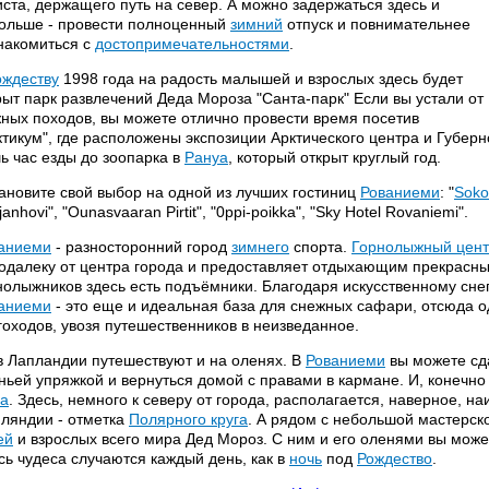
иста, держащего путь на север. А можно задержаться здесь и
ольше - провести полноценный
зимний
отпуск и повнимательнее
накомиться с
достопримечательностями
.
ождеству
1998 года на радость малышей и взрослых здесь будет
рыт парк развлечений Деда Мороза "Санта-парк" Если вы устали от
ных походов, вы можете отлично провести время посетив
ктикум", где расположены экспозиции Арктического центра и Губерн
ь час езды до зоопарка в
Рануа
, который открыт круглый год.
ановите свой выбор на одной из лучших гостиниц
Рованиеми
: "
Soko
anhovi", "Ounasvaaran Pirtit", "0ppi-poikka", "Sky Hotel Rovaniemi".
аниеми
- разносторонний город
зимнего
спорта.
Горнолыжный цен
одалеку от центра города и предоставляет отдыхающим прекрасны
нолыжников здесь есть подъёмники. Благодаря искусственному снег
аниеми
- это еще и идеальная база для снежных сафари, отсюда о
гоходов, увозя путешественников в неизведанное.
в Лапландии путешествуют и на оленях. В
Рованиеми
вы можете сд
ньей упряжкой и вернуться домой с правами в кармане. И, конечно
га
. Здесь, немного к северу от города, располагается, наверное, 
ляндии - отметка
Полярного круга
. А рядом с небольшой мастерско
ей
и взрослых всего мира Дед Мороз. С ним и его оленями вы може
сь чудеса случаются каждый день, как в
ночь
под
Рождество
.