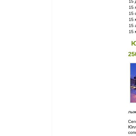
15 
15 
15 
15 
15 
15 
Ю
25
лыж
Сег
Юлл
соп