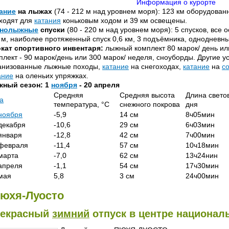
Информация о курорте
ание
на лыжах
(74 - 212 м над уровнем моря): 123 км оборудован
ходят для
катания
коньковым ходом и 39 км освещены.
рнолыжные
спуски
(80 - 220 м над уровнем моря): 5 спусков, вс
 м, наиболее протяженный спуск 0,6 км, 3 подъёмника, однодневны
кат спортивного инвентаря:
лыжный комплект 80 марок/ день ил
плект - 90 марок/день или 300 марок/ неделя, сноуборды. Другие у
анизованные лыжные походы,
катание
на снегоходах,
катание
на
с
ание
на оленьих упряжках.
ный сезон: 1
ноября
- 20 апреля
Средняя
Средняя высота
Длина свето
а
температура, °С
снежного покрова
дня
ноября
-5,9
14 см
8ч05мин
декабря
-10,6
29 см
6ч03мин
января
-12,8
42 см
7ч00мин
февраля
-11,4
57 см
10ч18мин
марта
-7,0
62 см
13ч24нин
апреля
-1,1
54 см
17ч30мин
мая
5,8
3 см
24ч00мин
юхя-Луосто
екрасный
зимний
отпуск в центре национал