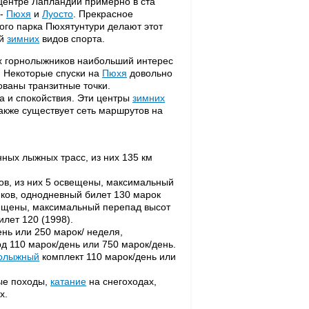
ентре Лапландии примерно в ста
 -
Пюхя
и
Луосто
. Прекрасное
ого парка Пюхятунтури делают этот
ей
зимних
видов спорта.
ых горнолыжников наибольший интерес
. Некоторые спуски на
Пюхя
довольно
ованы транзитные точки.
 и спокойствия. Эти центры
зимних
кже существует сеть маршрутов на
нных лыжных трасс, из них 135 км
ков, из них 5 освещены, максимальный
иков, однодневный билет 130 марок
свещены, максимальный перепад высот
лет 120 (1998).
ень или 250 марок/ неделя,
д 110 марок/день или 750 марок/день.
олыжный
комплект 110 марок/день или
ые походы,
катание
на снегоходах,
х.