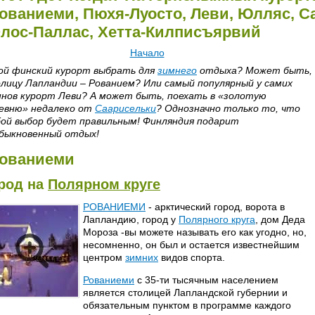
ованиеми, Пюхя-Луосто, Леви, Юлляс, С
лос-Паллас, Хетта-Килписъярвий
Начало
ой финский курорт выбрать для
зимнего
отдыха? Может быть,
лицу Лапландии – Рованием? Или самый популярный у самих
нов курорт Леви? А может быть, поехать в «золотую
евню» недалеко от
Саарисельки
? Однозначно только то, что
ой выбор будет правильным! Финляндия подарит
быкновенный отдых!
ованиеми
род на
Полярном круге
РОВАНИЕМИ
- арктический город, ворота в
Лапландию, город у
Полярного круга
, дом Деда
Мороза -вы можете называть его как угодно, но,
несомненно, он был и остается известнейшим
центром
зимних
видов спорта.
Рованиеми
с 35-ти тысячным населением
является столицей Лапландской губернии и
обязательным пунктом в программе каждого