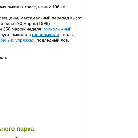
ных лыжных трасс, из них 106 км
е освещены, максимальный перепад высот
й билет 90 марок (1998).
и 350 марок/ неделя,
горнолыжный
слуги: лыжная и
горнолыжная
школы,
обачьих упряжках
, подлёдный лов,
вого
ьного парка