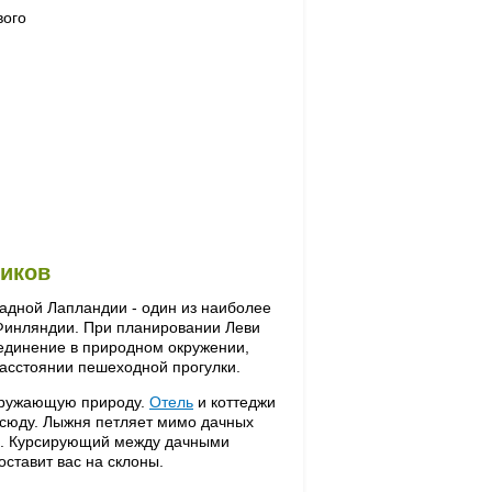
вого
иков
адной Лапландии - один из наиболее
Финляндии. При планировании Леви
единение в природном окружении,
 расстоянии пешеходной прогулки.
окружающую природу.
Отель
и коттеджи
сюду. Лыжня петляет мимо дачных
. Курсирующий между дачными
ставит вас на склоны.